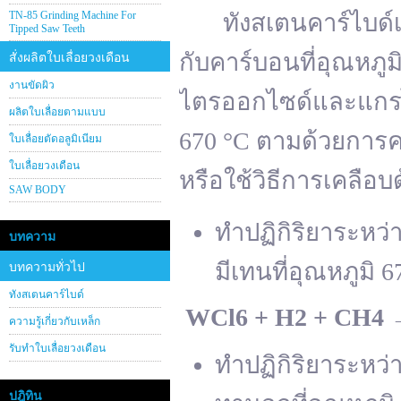
TN-85 Grinding Machine For
ทังสเตนคาร์ไบด์เต
Tipped Saw Teeth
กับคาร์บอนที่อุณหภู
สั่งผลิตใบเลื่อยวงเดือน
งานขัดผิว
ไตรออกไซด์และแกรไฟ
ผลิตใบเลื่อยตามแบบ
670 °C ตามด้วยการคา
ใบเลื่อยตัดอลูมิเนียม
ใบเลื่อยวงเดือน
หรือใช้วิธีการเคลือบ
SAW BODY
ทำปฏิกิริยาระหว
บทความ
มีเทนที่อุณหภูมิ 6
บทความทั่วไป
ทังสเตนคาร์ไบด์
WCl
6 + H
2 + CH
4
ความรู้เกี่ยวกับเหล็ก
รับทำใบเลื่อยวงเดือน
ทำปฏิกิริยาระหว
ปฎิทิน