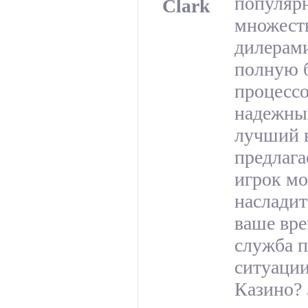
популярн
Clark
множеств
дилерам
полную б
процессо
надежных
лучший 
предлаг
игрок мо
насладит
ваше вре
служба п
ситуации
Казино? 