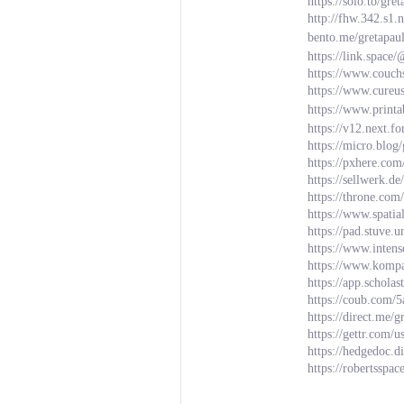
https://solo.to/gre
http://fhw.342.s1
bento.me/gretapau
https://link.space
https://www.couch
https://www.cureu
https://www.prin
https://v12.next.f
https://micro.blog
https://pxhere.co
https://sellwerk.d
https://throne.com
https://www.spatia
https://pad.stuve
https://www.inten
https://www.kompa
https://app.schola
https://coub.com/
https://direct.me/
https://gettr.com
https://hedgedoc.
https://robertsspac