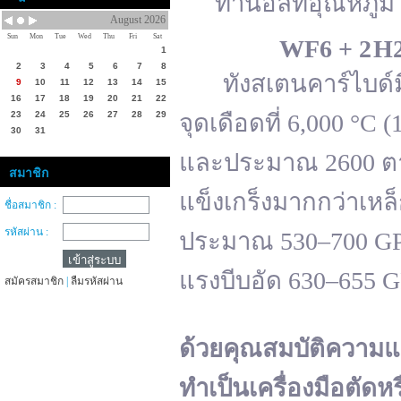
ทานอลที่อุณหภูมิ 
August 2026
Sun
Mon
Tue
Wed
Thu
Fri
Sat
WF
6 + 2 H
1
2
3
4
5
6
7
8
ทังสเตนคาร์ไบด์มีจ
9
10
11
12
13
14
15
16
17
18
19
20
21
22
23
24
25
26
27
28
29
จุดเดือดที่ 6,000 °
30
31
และประมาณ 2600 ตาม
สมาชิก
แข็งเกร็งมากกว่าเหล
ชื่อสมาชิก :
รหัสผ่าน :
ประมาณ 530–700 GPa 
แรงบีบอัด 630–655 
สมัครสมาชิก
|
ลืมรหัสผ่าน
ด้วยคุณสมบัติความแ
ทำเป็นเครื่องมือตัดห