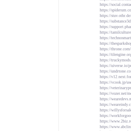
https://social.con
https://spiderum.
https://stuv.othr.
https://substanc
https://support.p
https://tamilcultu
https://technosmar
https://thesparksh
https://throne.co
https://tilengine
https://truckymods
https://uiverse.io
https://undrtone.
https://v12.next.f
https://vcook.jp/u
https://veterinary
https://vozer.net
https://wearedevs.
https://wearein
https://willysfors
https://workforgoo
https://www.2biz.r
https://www.abcli