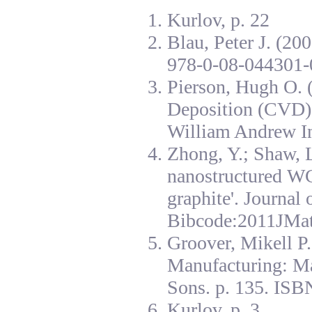
Kurlov, p. 22
Blau, Peter J. (20
978-0-08-044301-
Pierson, Hugh O. 
Deposition (CVD):
William Andrew I
Zhong, Y.; Shaw, L
nanostructured W
graphite'. Journal
Bibcode:2011JMat
Groover, Mikell P
Manufacturing: Ma
Sons. p. 135. ISB
Kurlov, p. 3