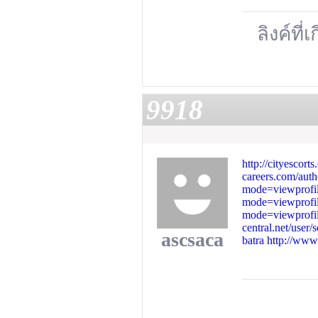
ลิงค์ที่
9918
http://cityescort
careers.com/auth
mode=viewprof
mode=viewprof
mode=viewprof
central.net/user/
ascsaca
batra
http://www.