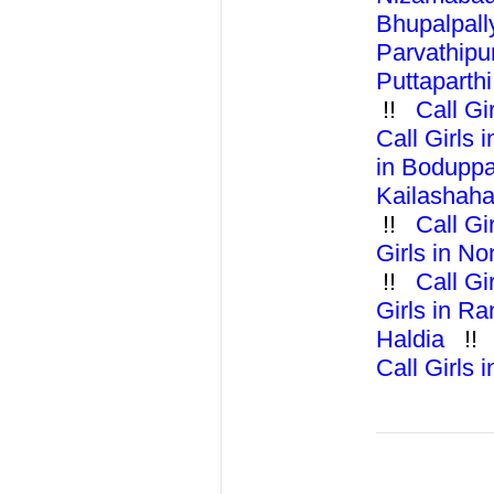
Bhupalpal
Parvathip
Puttaparth
!!
Call G
Call Girls
in Bodupp
Kailashah
!!
Call Gi
Girls in N
!!
Call Gi
Girls in R
Haldia
!
Call Girls 