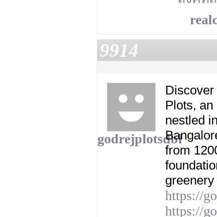
realc
9914
Discover 
Plots, an
nestled i
Bangalor
godrejplotsdbl
from 1200
foundatio
greenery 
https://g
https://g