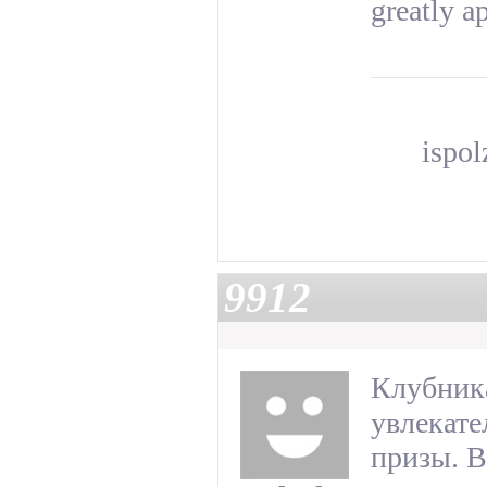
greatly a
ispo
9912
Клубника
увлекате
призы. В