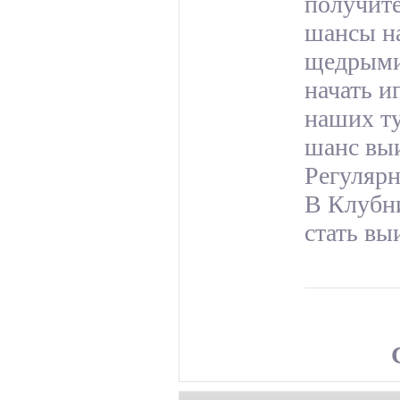
получите
шансы на
щедрыми
начать и
наших ту
шанс вы
Регулярн
В Клубн
стать вы