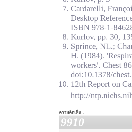
Cardarelli, Franç
Desktop Reference
ISBN 978-1-84628
Kurlov, pp. 30, 13
Sprince, NL.; Cha
H. (1984). 'Respir
workers'. Chest 8
doi:10.1378/chest.
12th Report on Ca
http://ntp.niehs.n
ความคิดเห็น :
9910