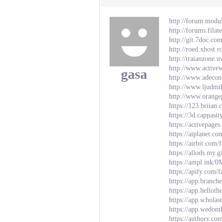
http://forum.modu
http://forums.fil
http://git.7doc.co
http://roed.xhost
http://traianzon
http://www.activ
gasa
http://www.adeco
http://www.ljudmi
http://www.orang
https://123.brii
https://3d.cappasi
https://activepage
https://aiplanet.c
https://airbit.com
https://allods.my
https://ampl.ink/
https://apify.com/
https://app.branch
https://app.hellot
https://app.schola
https://app.wedont
https://authory.c