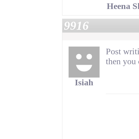
Heena S
9916
Post writ
then you 
Isiah