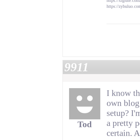
https://xiglute.co
https://zybuluo.c
9911
I know th
own blog 
setup? I'
a pretty 
Tod
certain.