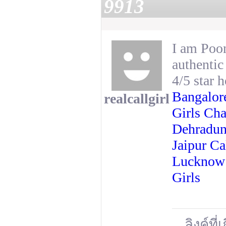
9913
I am Poon
authentic 
4/5 star 
Bangalor
realcallgirl
Girls Ch
Dehradun
Jaipur
Ca
Luckno
Girls
ลิงค์ที่