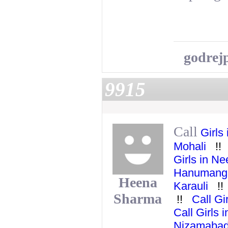
godrej
9915
Call
Girls 
Mohali
!
Girls in 
Hanuman
Heena
Karauli
!
Sharma
!!
Call Gi
Call Girls
Nizamab