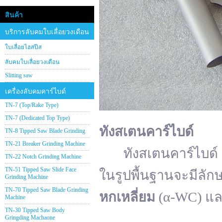
สินค้า
บริการลับคมใบเลื่อยวงเดือน
ใบเลื่อยไฮสปีส
ลับคมใบเลื่อยวงเดือน
Slitting saw
เครื่องลับคมคาร์ไบด์
TN-7 (Top/Rake Type)
TN-7 (Dedicated Top Type)
ทังสเตนคาร์ไบด์
TN-8 Tipped Saw Blade Grinding
TN-21 Breaker Grinding Machine
ทังสเตนคาร์ไบด์ (อั
TN-22 Notch Grinding Machine
TN-51 Tipped Saw Slide Face
ในรูปพื้นฐานจะมีลัก
Grinding Machine
TN-70 Tipped Saw Blade Grinding
หกเหลี่ยม
(α-WC) แ
Machine
TN-30 Tipped Saw Body
Gringding Machaone