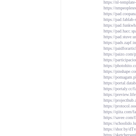
https://nl-templa
https://nmpeoples
https://pad.coopa
https://pad.fablab
https://pad.funkw
https://pad.hacc.sp
https://pad.stuve
https://pads.zapf.i
https://paidforarti
https://paizo.com/
https://participaci
https://photohito.
https://pinshape.
https://pomagam.p
https://portal.da
https://portaly.cc
https://preview.li
https://projecthub
https://protocol.oo
https://qiita.com/
https://savee.com/
https://schoolido.
https://shor.by/dT
https://sketchersu