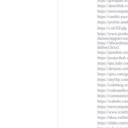
https://gretapaul.
https://sketchfab.
https://newcompu
https://candid-yuc
https://profile.a
https://s.id/XZqJg
https://www.prode
themes/support/use
https://3dwarehou
bbffee13e1e2
https://pastebin.c
https://projecthub
https://qna.habr.c
https://devpost.co
https://qiita.com/
https://anyflip.co
https://codeberg.o
https://codesandbo
https://communit
https://wakelet.c
https://newcomput
https://www.iconfi
https://ideas.exli
https://slides.co