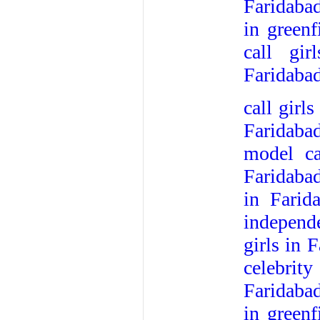
Faridaba
in greenf
call gir
Faridaba
call girl
Faridabad
model ca
Faridaba
in Farid
independe
girls in 
celebrity
Faridaba
in greenf