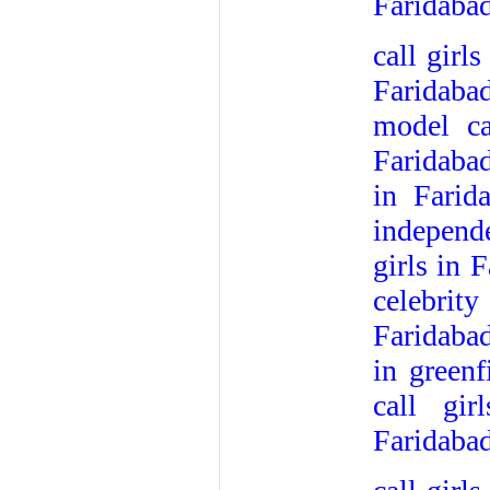
Faridaba
call girl
Faridabad
model ca
Faridaba
in Farid
independe
girls in 
celebrity
Faridaba
in greenf
call gir
Faridaba