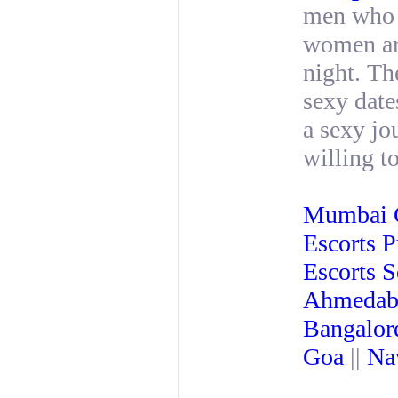
men who w
women are
night. Th
sexy date
a sexy jo
willing t
Mumbai C
Escorts 
Escorts S
Ahmeda
Bangalor
Goa
||
Na