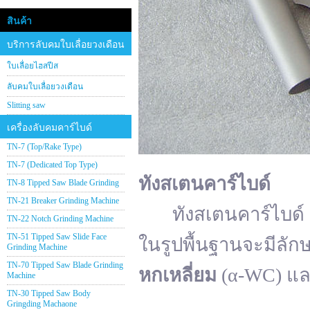
สินค้า
บริการลับคมใบเลื่อยวงเดือน
ใบเลื่อยไฮสปีส
ลับคมใบเลื่อยวงเดือน
Slitting saw
เครื่องลับคมคาร์ไบด์
TN-7 (Top/Rake Type)
TN-7 (Dedicated Top Type)
ทังสเตนคาร์ไบด์
TN-8 Tipped Saw Blade Grinding
TN-21 Breaker Grinding Machine
ทังสเตนคาร์ไบด์ (อั
TN-22 Notch Grinding Machine
TN-51 Tipped Saw Slide Face
ในรูปพื้นฐานจะมีลัก
Grinding Machine
TN-70 Tipped Saw Blade Grinding
หกเหลี่ยม
(α-WC) แ
Machine
TN-30 Tipped Saw Body
Gringding Machaone