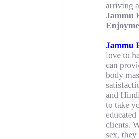
arriving 
Jammu E
Enjoyme
Jammu E
love to ha
can provi
body mass
satisfact
and Hindi
to take y
educated 
clients. 
sex, they