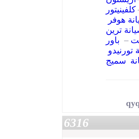
كلفينيتور
نة هوفر
انة ترين
باور
–
نت
 تورنيدو
نة سميج
qy
6316