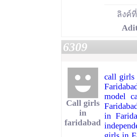
ลิงค์ท
Adi
6309
call girl
Faridabad
model ca
Call girls
Faridaba
in
in Farid
faridabad
independe
girls in 