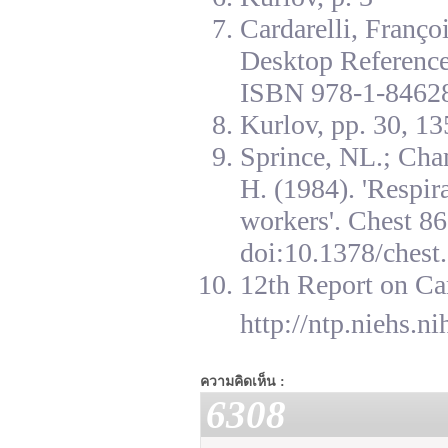
Cardarelli, Franç
Desktop Reference
ISBN 978-1-84628
Kurlov, pp. 30, 13
Sprince, NL.; Cha
H. (1984). 'Respir
workers'. Chest 8
doi:10.1378/chest.
12th Report on Ca
http://ntp.niehs.n
ความคิดเห็น :
6308