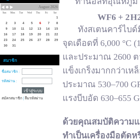
ทานอลที่อุณหภูมิ 
August 2026
Sun
Mon
Tue
Wed
Thu
Fri
Sat
WF
6 + 2 H
1
2
3
4
5
6
7
8
ทังสเตนคาร์ไบด์มีจ
9
10
11
12
13
14
15
16
17
18
19
20
21
22
23
24
25
26
27
28
29
จุดเดือดที่ 6,000 °
30
31
และประมาณ 2600 ตาม
สมาชิก
แข็งเกร็งมากกว่าเหล
ชื่อสมาชิก :
รหัสผ่าน :
ประมาณ 530–700 GPa 
แรงบีบอัด 630–655 
สมัครสมาชิก
|
ลืมรหัสผ่าน
ด้วยคุณสมบัติความแ
ทำเป็นเครื่องมือตัดห