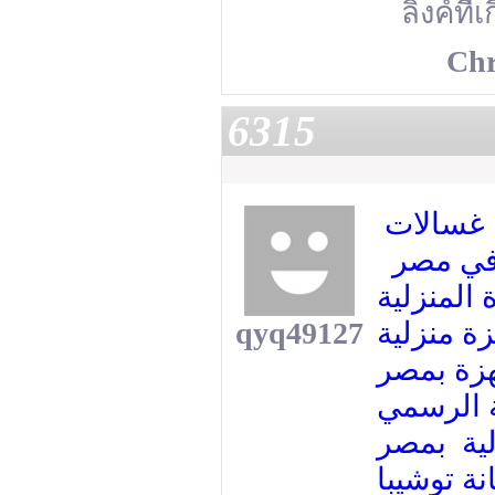
ลิงค์ที่
Chr
6315
 غسالات
 في مصر
 المنزلية
qyq49127
ة منزلية
زة بمصر
ة الرسمي
لية بمصر
ة توشيبا