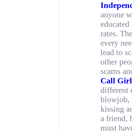
Independ
anyone wh
educated 
rates. Th
every nee
lead to s
other peo
scams and
Call Gir
different 
blowjob,
kissing a
a friend,
must have