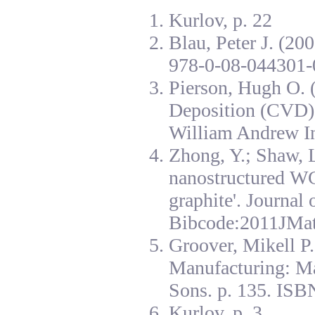
Kurlov, p. 22
Blau, Peter J. (20
978-0-08-044301-
Pierson, Hugh O. 
Deposition (CVD):
William Andrew I
Zhong, Y.; Shaw, L
nanostructured W
graphite'. Journal
Bibcode:2011JMat
Groover, Mikell P
Manufacturing: Ma
Sons. p. 135. ISB
Kurlov, p. 3