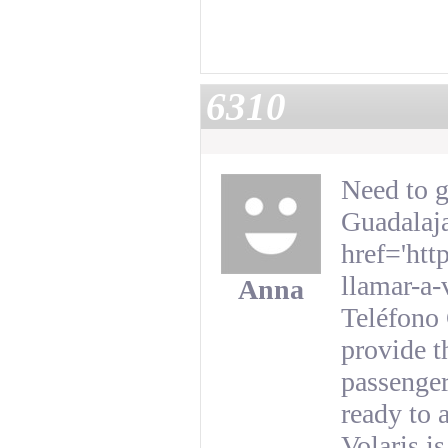
6310
Need to g
Guadalaj
href='htt
llamar-a-
Anna
Teléfono 
provide t
passenger
ready to 
Volaris i