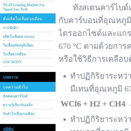
TN-85 Grinding Machine For
ทังสเตนคาร์ไบด์เต
Tipped Saw Teeth
กับคาร์บอนที่อุณหภู
สั่งผลิตใบเลื่อยวงเดือน
งานขัดผิว
ไตรออกไซด์และแกรไฟ
ผลิตใบเลื่อยตามแบบ
670 °C ตามด้วยการคา
ใบเลื่อยตัดอลูมิเนียม
ใบเลื่อยวงเดือน
หรือใช้วิธีการเคลือบ
SAW BODY
ทำปฏิกิริยาระหว
บทความ
มีเทนที่อุณหภูมิ 6
บทความทั่วไป
ทังสเตนคาร์ไบด์
WCl
6 + H
2 + CH
4
ความรู้เกี่ยวกับเหล็ก
รับทำใบเลื่อยวงเดือน
ทำปฏิกิริยาระหว
ปฎิทิน