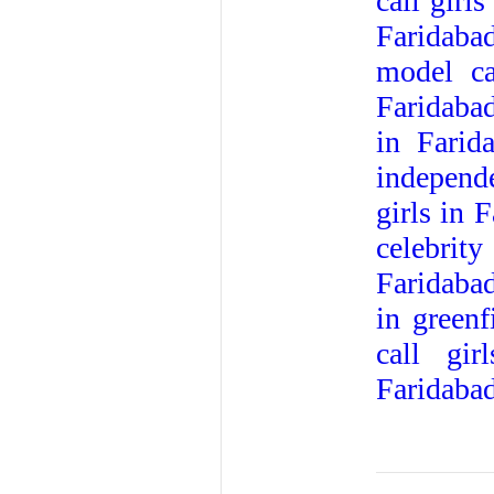
call girl
Faridabad
model ca
Faridaba
in Farid
independe
girls in 
celebrity
Faridaba
in greenf
call gir
Faridaba