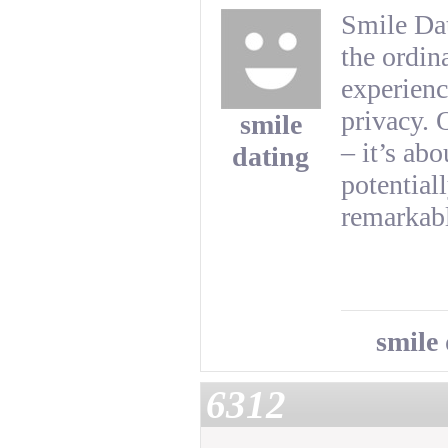
Smile Dat
the ordin
experienc
privacy. 
smile
– it’s ab
dating
potentiall
remarkabl
smile
6312