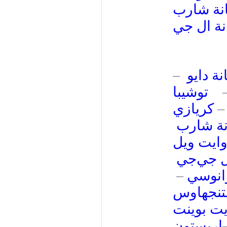
نة شارب
نة ال جي
–
ة دايو
توشيبا
كريازي
–
نة شارب
وايت ويل
ل جي
جي
–
انوسي
تنجهاوس
يت بوينت
اريستون