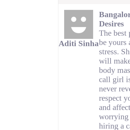
Bangalor
Desires
The best 
be yours 
Aditi Sinha
stress. S
will make
body mass
call girl 
never rev
respect y
and affec
worrying 
hiring a c