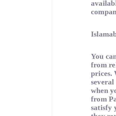
availab
compani
Islama
You can
from re
prices.
several
when yo
from Pa
satisfy 