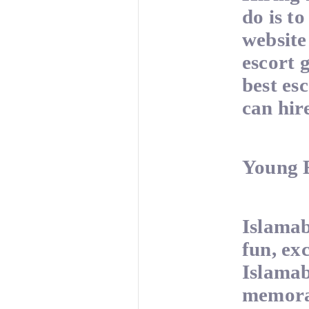
do is t
website 
escort 
best es
can hir
Young E
Islamab
fun, ex
Islamab
memorab