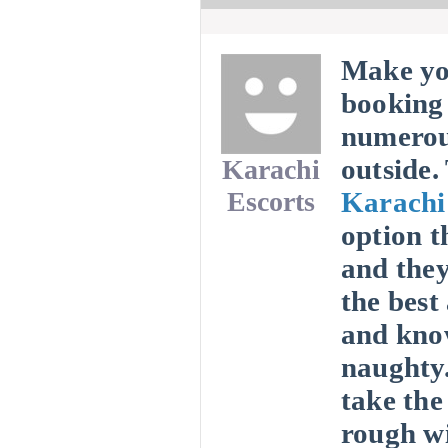
Make you
bookin
numerous
outside.
Karachi
Escorts
Karach
option t
and the
the best
and know
naughty
take the
rough wi