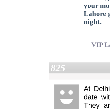
your mo
Lahore g
night.
VIP L
825
At Delh
date wi
They ar