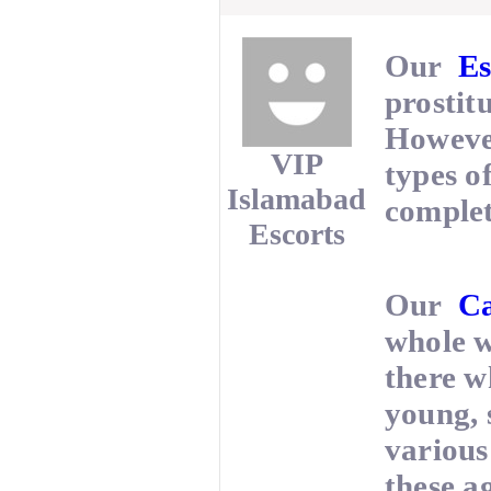
Our
Es
prostitu
However
VIP
types o
Islamabad
complet
Escorts
Our
Ca
whole w
there wh
young, 
various 
these a