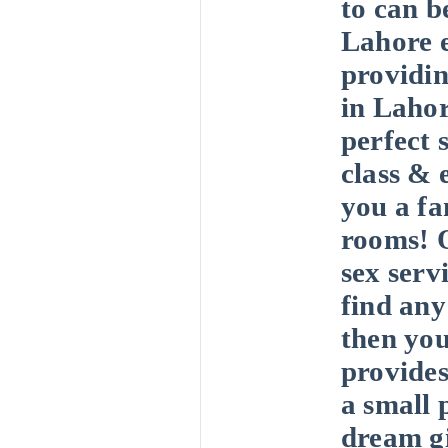
to can be
Lahore e
providin
in Laho
perfect 
class & 
you a fa
rooms!
sex serv
find any
then you
provides
a small 
dream gi