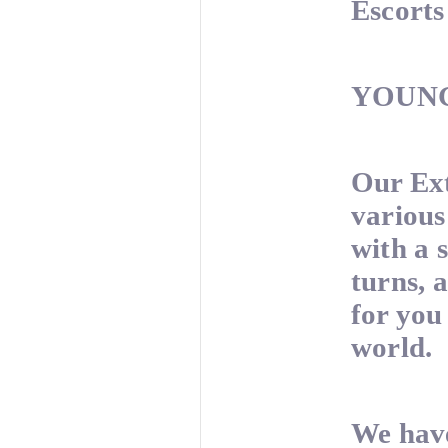
Escorts
YOUN
Our Ext
various
with a 
turns, 
for you
world.
We have