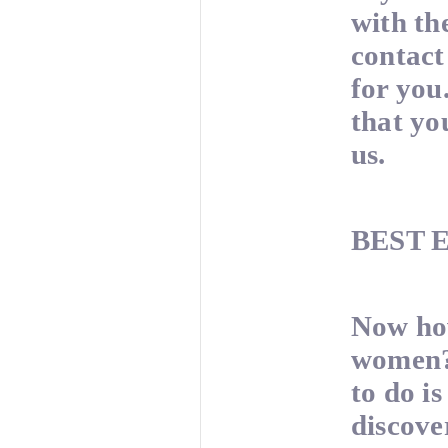
with t
contact
for you
that yo
us.
BEST 
Now how
women? 
to do i
discove