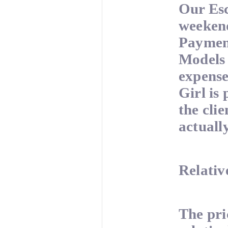
Our Esc
weekend
Payment
Models w
expense
Girl is 
the cli
actuall
Relativ
The pri