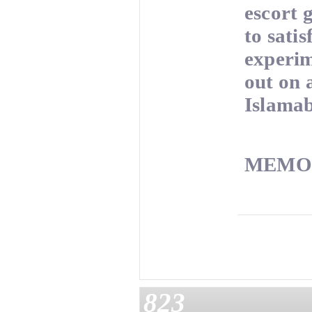
escort 
to sati
experim
out on 
Islamab
MEMO
823