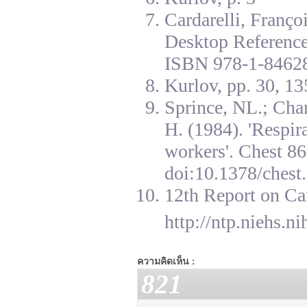
Cardarelli, Franç
Desktop Reference
ISBN 978-1-84628
Kurlov, pp. 30, 13
Sprince, NL.; Cha
H. (1984). 'Respir
workers'. Chest 8
doi:10.1378/chest.
12th Report on Ca
http://ntp.niehs.n
ความคิดเห็น :
821