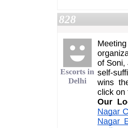
828
Meeting
organiza
of Soni,
Escorts in
self-suf
Delhi
wins the
click on
Our Lo
Nagar Ca
Nagar E