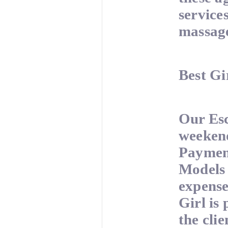
service
massage
Best Gi
Our Esc
weekend
Payment
Models w
expense
Girl is 
the cli