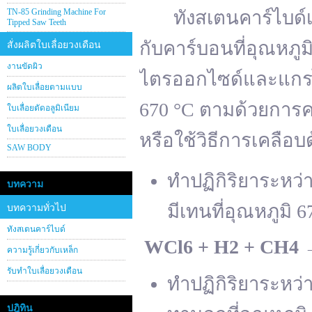
TN-85 Grinding Machine For
ทังสเตนคาร์ไบด์เต
Tipped Saw Teeth
กับคาร์บอนที่อุณหภู
สั่งผลิตใบเลื่อยวงเดือน
งานขัดผิว
ไตรออกไซด์และแกรไฟ
ผลิตใบเลื่อยตามแบบ
670 °C ตามด้วยการคา
ใบเลื่อยตัดอลูมิเนียม
ใบเลื่อยวงเดือน
หรือใช้วิธีการเคลือบ
SAW BODY
ทำปฏิกิริยาระหว
บทความ
มีเทนที่อุณหภูมิ 6
บทความทั่วไป
ทังสเตนคาร์ไบด์
WCl
6 + H
2 + CH
4
ความรู้เกี่ยวกับเหล็ก
รับทำใบเลื่อยวงเดือน
ทำปฏิกิริยาระหว
ปฎิทิน