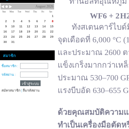
ทานอลที่อุณหภูมิ 
August 2026
Sun
Mon
Tue
Wed
Thu
Fri
Sat
WF
6 + 2 H
1
2
3
4
5
6
7
8
ทังสเตนคาร์ไบด์มีจ
9
10
11
12
13
14
15
16
17
18
19
20
21
22
23
24
25
26
27
28
29
จุดเดือดที่ 6,000 °
30
31
และประมาณ 2600 ตาม
สมาชิก
แข็งเกร็งมากกว่าเหล
ชื่อสมาชิก :
รหัสผ่าน :
ประมาณ 530–700 GPa 
แรงบีบอัด 630–655 
สมัครสมาชิก
|
ลืมรหัสผ่าน
ด้วยคุณสมบัติความแ
ทำเป็นเครื่องมือตัดห