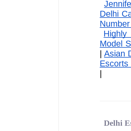
Jennif
Delhi C
Number
Highly
Model Si
|
Asian 
Escorts 
|
Delhi E