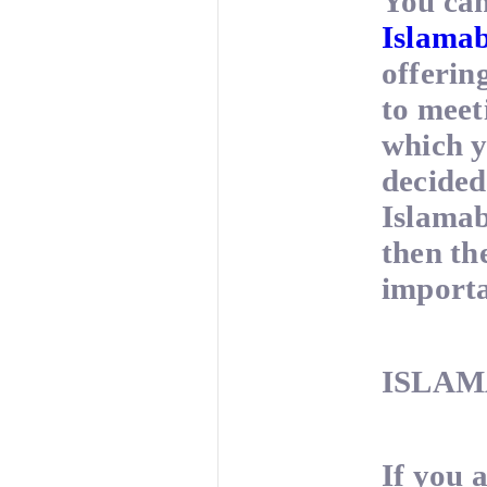
You can
Islamab
offerin
to meeti
which y
decided
Islamab
then th
importa
ISLAM
If you 