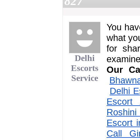
827
You have
what you
for sha
Delhi
examine 
Escorts
Our Cal
Service
Bhawna 
Delhi 
Escort 
Roshini 
Escort i
Call Gir