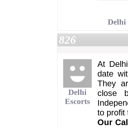
Delhi
826
At Delh
date wi
They ar
Delhi
close b
Escorts
Independ
to profit
Our Call