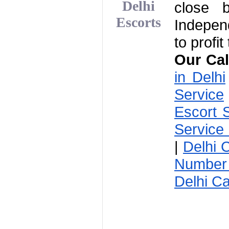
Delhi
close b
Escorts
Independ
to profit
Our Call
in Delhi
Service
Escort 
Service 
| 
Delhi C
Number 
Delhi Ca