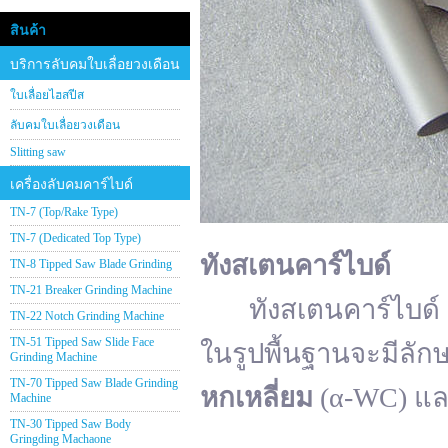
สินค้า
บริการลับคมใบเลื่อยวงเดือน
ใบเลื่อยไฮสปีส
ลับคมใบเลื่อยวงเดือน
Slitting saw
เครื่องลับคมคาร์ไบด์
TN-7 (Top/Rake Type)
TN-7 (Dedicated Top Type)
ทังสเตนคาร์ไบด์
TN-8 Tipped Saw Blade Grinding
TN-21 Breaker Grinding Machine
ทังสเตนคาร์ไบด์ (อั
TN-22 Notch Grinding Machine
TN-51 Tipped Saw Slide Face
ในรูปพื้นฐานจะมีลัก
Grinding Machine
TN-70 Tipped Saw Blade Grinding
หกเหลี่ยม
(α-WC) แ
Machine
TN-30 Tipped Saw Body
Gringding Machaone