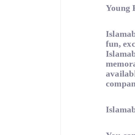
Young E
Islamab
fun, ex
Islamab
memorab
availab
compani
Islama