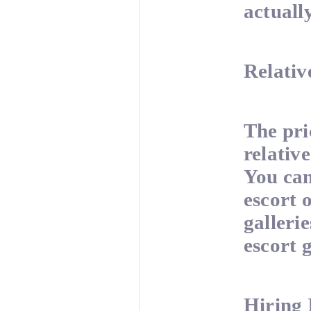
actuall
Relativ
The pri
relativ
You can
escort 
galleri
escort g
Hiring 