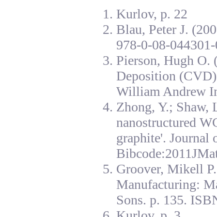
Kurlov, p. 22
Blau, Peter J. (20
978-0-08-044301-
Pierson, Hugh O. 
Deposition (CVD):
William Andrew I
Zhong, Y.; Shaw, L
nanostructured W
graphite'. Journal
Bibcode:2011JMat
Groover, Mikell P
Manufacturing: Ma
Sons. p. 135. ISB
Kurlov, p. 3