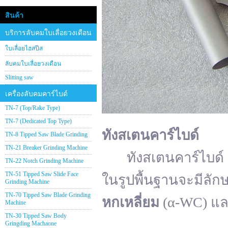
สินค้า
บริการลับคมใบเลื่อยวงเดือน
ใบเลื่อยไฮสปีส
ลับคมใบเลื่อยวงเดือน
Slitting saw
เครื่องลับคมคาร์ไบด์
TN-7 (Top/Rake Type)
TN-7 (Dedicated Top Type)
ทังสเตนคาร์ไบด์
TN-8 Tipped Saw Blade Grinding
TN-21 Breaker Grinding Machine
ทังสเตนคาร์ไบด์ (อั
TN-22 Notch Grinding Machine
TN-51 Tipped Saw Slide Face
ในรูปพื้นฐานจะมีลัก
Grinding Machine
TN-70 Tipped Saw Blade Grinding
หกเหลี่ยม
(α-WC) แ
Machine
TN-30 Tipped Saw Body
Gringding Machaone