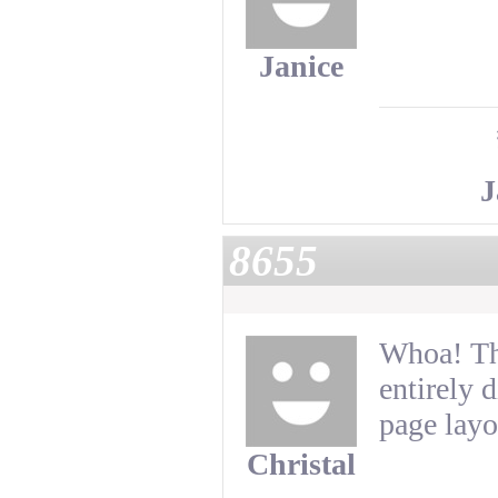
Janice
J
8655
Whoa! Thi
entirely 
page layo
Christal