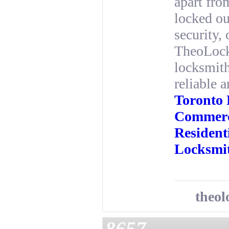
apart fro
locked ou
security, 
TheoLocks
locksmith
reliable a
Toronto
Commerc
Resident
Locksmit
theol