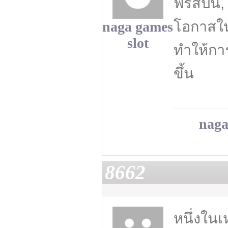
ฟรีสปิน,
โอกาสใ
naga games
slot
ทำให้การ
ขึ้น
naga
8662
หนึ่งใน