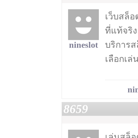
เว็บสล็
ที่แท้จริง
บริการสล
nineslot
เลือกเล่
ni
8659
เล่นสล็