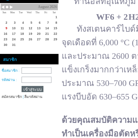
ทานอลที่อุณหภูมิ 
August 2026
Sun
Mon
Tue
Wed
Thu
Fri
Sat
WF
6 + 2 H
1
2
3
4
5
6
7
8
ทังสเตนคาร์ไบด์มีจ
9
10
11
12
13
14
15
16
17
18
19
20
21
22
23
24
25
26
27
28
29
จุดเดือดที่ 6,000 °
30
31
และประมาณ 2600 ตาม
สมาชิก
แข็งเกร็งมากกว่าเหล
ชื่อสมาชิก :
รหัสผ่าน :
ประมาณ 530–700 GPa 
แรงบีบอัด 630–655 
สมัครสมาชิก
|
ลืมรหัสผ่าน
ด้วยคุณสมบัติความแ
ทำเป็นเครื่องมือตัดห