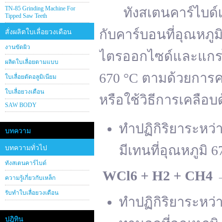
TN-85 Grinding Machine For
ทังสเตนคาร์ไบด์เต
Tipped Saw Teeth
กับคาร์บอนที่อุณหภู
สั่งผลิตใบเลื่อยวงเดือน
งานขัดผิว
ไตรออกไซด์และแกรไฟ
ผลิตใบเลื่อยตามแบบ
670 °C ตามด้วยการคา
ใบเลื่อยตัดอลูมิเนียม
ใบเลื่อยวงเดือน
หรือใช้วิธีการเคลือบ
SAW BODY
ทำปฏิกิริยาระหว
บทความ
มีเทนที่อุณหภูมิ 6
บทความทั่วไป
ทังสเตนคาร์ไบด์
WCl
6 + H
2 + CH
4
ความรู้เกี่ยวกับเหล็ก
รับทำใบเลื่อยวงเดือน
ทำปฏิกิริยาระหว
ปฎิทิน