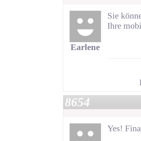
Sie könne
Ihre mobi
Earlene
8654
Yes! Fina