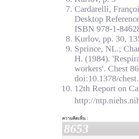
Cardarelli, Franç
Desktop Reference
ISBN 978-1-84628
Kurlov, pp. 30, 13
Sprince, NL.; Cha
H. (1984). 'Respir
workers'. Chest 8
doi:10.1378/chest.
12th Report on Ca
http://ntp.niehs.n
ความคิดเห็น :
8653