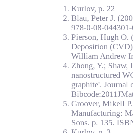
Kurlov, p. 22
Blau, Peter J. (20
978-0-08-044301-
Pierson, Hugh O. 
Deposition (CVD):
William Andrew I
Zhong, Y.; Shaw, L
nanostructured W
graphite'. Journal
Bibcode:2011JMat
Groover, Mikell P
Manufacturing: Ma
Sons. p. 135. ISB
Kurlov, p. 3