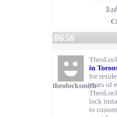
ลิงค
C
8656
TheoLock
in Toron
for resid
years of 
theolocksmith
TheoLocks
lock inst
to custom