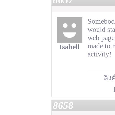
8657
Somebody 
would sta
web page 
made to m
Isabell
activity!
ลิงค
8658