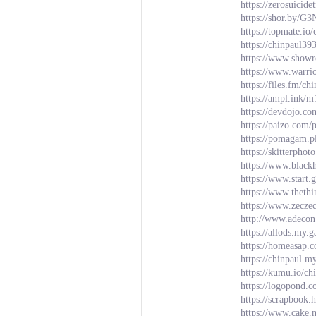
https://zerosuicid
https://shor.by/G
https://topmate.io
https://chinpaul39
https://www.show
https://www.warri
https://files.fm/ch
https://ampl.ink/
https://devdojo.co
https://paizo.com
https://pomagam.pl
https://skitterpho
https://www.blac
https://www.start.
https://www.theth
https://www.zecze
http://www.adeco
https://allods.my
https://homeasap.c
https://chinpaul.m
https://kumu.io/c
https://logopond.
https://scrapbook
https://www.cake.