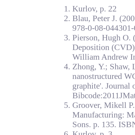
Kurlov, p. 22
Blau, Peter J. (20
978-0-08-044301-
Pierson, Hugh O. 
Deposition (CVD):
William Andrew I
Zhong, Y.; Shaw, L
nanostructured W
graphite'. Journal
Bibcode:2011JMat
Groover, Mikell P
Manufacturing: Ma
Sons. p. 135. ISB
Kurlov, p. 3