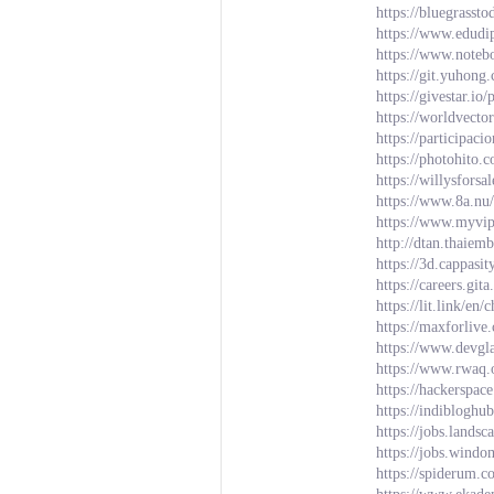
https://bluegrasst
https://www.edudi
https://www.noteb
https://git.yuhong
https://givestar.i
https://worldvecto
https://participaci
https://photohito.
https://willysfors
https://www.8a.nu/
https://www.myvi
http://dtan.thaie
https://3d.cappasi
https://careers.git
https://lit.link/en
https://maxforlive
https://www.devgl
https://www.rwaq.
https://hackerspac
https://indiblogh
https://jobs.lands
https://jobs.wind
https://spiderum.