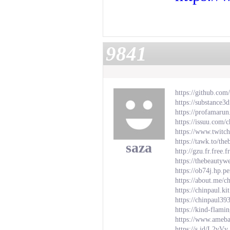
9841
https://github.com
https://substanc
https://profamarun
https://issuu.com/
https://www.twitch
https://tawk.to/th
saza
http://gzu.fr.fre
https://thebeautyw
https://ob74j.hp.p
https://about.me/c
https://chinpaul.k
https://chinpaul3
https://kind-flami
https://www.ameba.
https://s.id/L2vVv