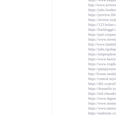
https://www.ekade
http://www.activ
https://jobs.food
https://preview.li
https://uiverse.io/
https://123.brii
https://backloggd.
https://pad.coopa
https://www.inves
http://www.ljudmi
https://jobs.lajobs
https://nmpeoples
https://www.heavy
https://www.rosph
https://pumpyours
http://forum.modu
https://central.m
https://diit.cz/pr
https://donatello.t
https://md.chaosd
https://www.lege
https://www.monte
https://www.tunwa
https://undrtone.c