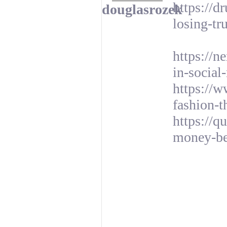
https://d
douglasrozek
losing-tr
https://n
in-social
https://
fashion-t
https://q
money-be