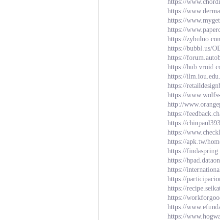
https://www.chord
https://www.derma
https://www.myget
https://www.paper
https://zybuluo.c
https://bubbl
https://forum.auto
https://hub.vroid.
https://ilm.iou.e
https://retaildesig
https://www.wolfs
http://www.orange
https://feedback.
https://chinpaul39
https://www.check
https://apk.tw/h
https://findasprin
https://hpad.data
https://internatio
https://participac
https://recipe.se
https://workforgoo
https://www.efun
https://www.hogwa