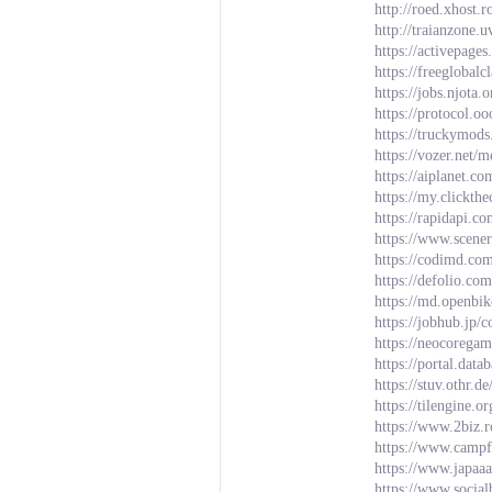
http://roed.xhost
http://traianzone
https://activepage
https://freeglobalc
https://jobs.njota.
https://protocol.oo
https://truckymods
https://vozer.net/
https://aiplanet.c
https://my.clickth
https://rapidapi.c
https://www.scene
https://codimd.co
https://defolio.co
https://md.openbi
https://jobhub.jp/
https://neocoregam
https://portal.da
https://stuv.othr.
https://tilengine
https://www.2biz.
https://www.campf
https://www.japaa
https://www.socia