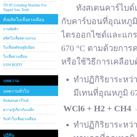
TN-85 Grinding Machine For
ทังสเตนคาร์ไบด์เต
Tipped Saw Teeth
กับคาร์บอนที่อุณหภู
สั่งผลิตใบเลื่อยวงเดือน
งานขัดผิว
ไตรออกไซด์และแกรไฟ
ผลิตใบเลื่อยตามแบบ
670 °C ตามด้วยการคา
ใบเลื่อยตัดอลูมิเนียม
ใบเลื่อยวงเดือน
หรือใช้วิธีการเคลือบ
SAW BODY
ทำปฏิกิริยาระหว
บทความ
มีเทนที่อุณหภูมิ 6
บทความทั่วไป
ทังสเตนคาร์ไบด์
WCl
6 + H
2 + CH
4
ความรู้เกี่ยวกับเหล็ก
รับทำใบเลื่อยวงเดือน
ทำปฏิกิริยาระหว
ปฎิทิน