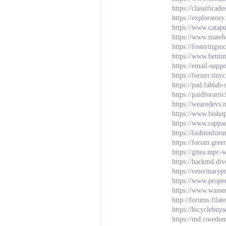
https://classif
https://explorator
https://www.catapu
https://www.mateb
https://fostering
https://www.betm
https://email-supp
https://forum.tin
https://pad.fablab
https://paidforarti
https://wearedevs.
https://www.bishop
https://www.rappa
https://fashionfo
https://forum.gre
https://gitea.mpc-
https://hackmd.div
https://veterinary
https://www.prope
https://www.wasse
http://forums.fil
https://bicyclebu
https://md.coredu