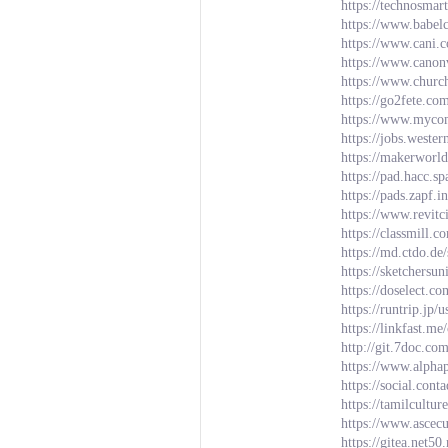
https://technosmar
https://www.babel
https://www.cani.
https://www.canon
https://www.churc
https://go2fete.com
https://www.mycom
https://jobs.weste
https://makerworl
https://pad.hacc.
https://pads.zapf.
https://www.revit
https://classmill.c
https://md.ctdo.
https://sketchersu
https://doselect
https://runtrip.jp/
https://linkfast.m
http://git.7doc.co
https://www.alphap
https://social.con
https://tamilcultu
https://www.ascecu
https://gitea.net50