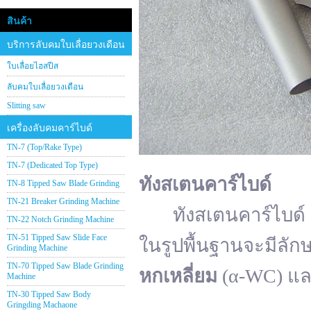
สินค้า
บริการลับคมใบเลื่อยวงเดือน
ใบเลื่อยไฮสปีส
ลับคมใบเลื่อยวงเดือน
Slitting saw
เครื่องลับคมคาร์ไบด์
TN-7 (Top/Rake Type)
TN-7 (Dedicated Top Type)
ทังสเตนคาร์ไบด์
TN-8 Tipped Saw Blade Grinding
TN-21 Breaker Grinding Machine
ทังสเตนคาร์ไบด์ (อั
TN-22 Notch Grinding Machine
TN-51 Tipped Saw Slide Face
ในรูปพื้นฐานจะมีลัก
Grinding Machine
TN-70 Tipped Saw Blade Grinding
หกเหลี่ยม
(α-WC) แ
Machine
TN-30 Tipped Saw Body
Gringding Machaone