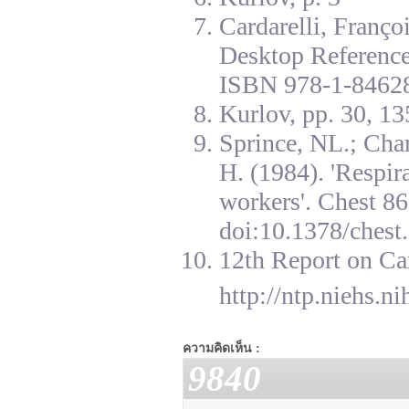
Cardarelli, Franç
Desktop Reference
ISBN 978-1-84628
Kurlov, pp. 30, 13
Sprince, NL.; Cha
H. (1984). 'Respir
workers'. Chest 8
doi:10.1378/chest.
12th Report on Ca
http://ntp.niehs.n
ความคิดเห็น :
9840