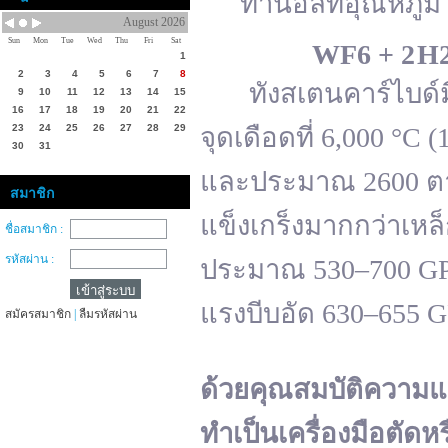
ทานอลที่อุณหภูมิ 
August 2026
Sun
Mon
Tue
Wed
Thu
Fri
Sat
WF
6 + 2 H
1
2
3
4
5
6
7
8
ทังสเตนคาร์ไบด์มีจ
9
10
11
12
13
14
15
16
17
18
19
20
21
22
23
24
25
26
27
28
29
จุดเดือดที่ 6,000 °
30
31
และประมาณ 2600 ตาม
สมาชิก
แข็งเกร็งมากกว่าเหล
ชื่อสมาชิก :
รหัสผ่าน :
ประมาณ 530–700 GPa 
แรงบีบอัด 630–655 
สมัครสมาชิก
|
ลืมรหัสผ่าน
ด้วยคุณสมบัติความแ
ทำเป็นเครื่องมือตัดห