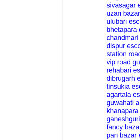
sivasagar 
uzan bazar
ulubari esc
bhetapara 
chandmari 
dispur esco
station roa
vip road gu
rehabari es
dibrugarh e
tinsukia es
agartala es
guwahati ai
khanapara 
ganeshguri
fancy baza
pan bazar 