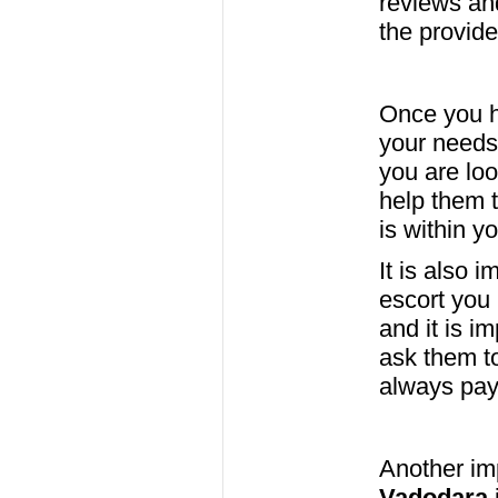
reviews an
the provide
Once you h
your needs
you are loo
help them 
is within y
It is also 
escort you 
and it is i
ask them to
always pay
Another im
Vadodara