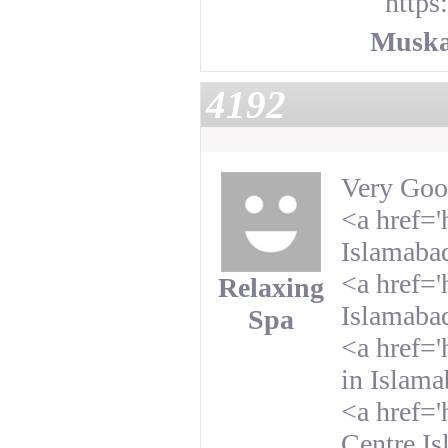
https
Muska
4192
Very Good
<a href='
Islamaba
<a href='
Relaxing
Islamaba
Spa
<a href='
in Islam
<a href='
Centre I