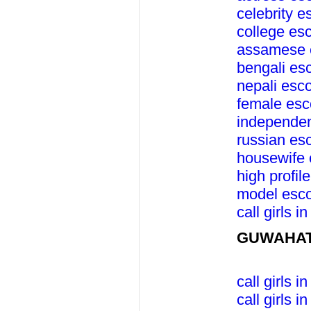
celebrity e
college esc
assamese e
bengali es
nepali esco
female esc
independen
russian esc
housewife 
high profil
model esco
call girls i
GUWAHATI
call girls in
call girls i