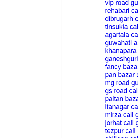
vip road gu
rehabari cal
dibrugarh ca
tinsukia cal
agartala cal
guwahati air
khanapara c
ganeshguri 
fancy bazar
pan bazar c
mg road guw
gs road call
paltan bazar
itanagar cal
mirza call g
jorhat call g
tezpur call 