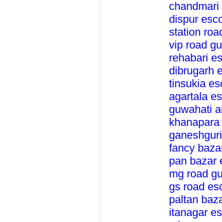
chandmari 
dispur esco
station roa
vip road g
rehabari es
dibrugarh 
tinsukia es
agartala es
guwahati ai
khanapara 
ganeshguri
fancy baza
pan bazar 
mg road gu
gs road es
paltan baz
itanagar es