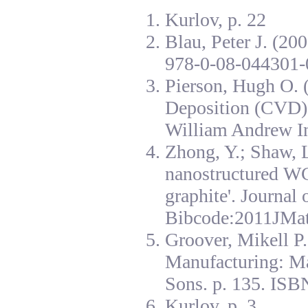
Kurlov, p. 22
Blau, Peter J. (20
978-0-08-044301-
Pierson, Hugh O. 
Deposition (CVD):
William Andrew I
Zhong, Y.; Shaw, L
nanostructured W
graphite'. Journal
Bibcode:2011JMat
Groover, Mikell P
Manufacturing: Ma
Sons. p. 135. ISB
Kurlov, p. 3