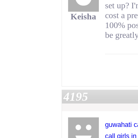
set up? I
cost a pr
Keisha
100% pos
be greatl
4195
guwahati ca
call girls i