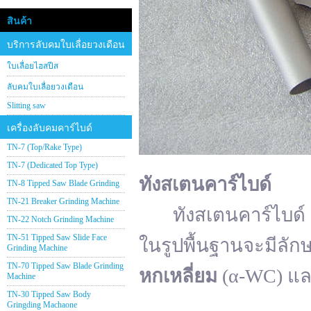
สินค้า
บริการลับคมใบเลื่อยวงเดือน
ใบเลื่อยไฮสปีส
ลับคมใบเลื่อยวงเดือน
Slitting saw
เครื่องลับคมคาร์ไบด์
TN-7 (Top/Rake Type)
TN-7 (Dedicated Top Type)
ทังสเตนคาร์ไบด์
TN-8 Tipped Saw Blade Grinding
TN-21 Breaker Grinding Machine
ทังสเตนคาร์ไบด์ (อั
TN-22 Notch Grinding Machine
TN-51 Tipped Saw Slide Face
ในรูปพื้นฐานจะมีลัก
Grinding Machine
TN-70 Tipped Saw Blade Grinding
หกเหลี่ยม
(α-WC) แ
Machine
TN-30 Tipped Saw Body
Gringding Machaone