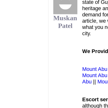
state of Guj
heritage an
demand for 
Muskan
article, we
Patel
what you ne
city.
We Provide
Mount Abu
Mount Abu
Abu
||
Moun
Escort se
although t