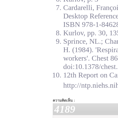
Cardarelli, Franç
Desktop Reference
ISBN 978-1-84628
Kurlov, pp. 30, 13
Sprince, NL.; Cha
H. (1984). 'Respir
workers'. Chest 8
doi:10.1378/chest.
12th Report on Ca
http://ntp.niehs.n
ความคิดเห็น :
4189