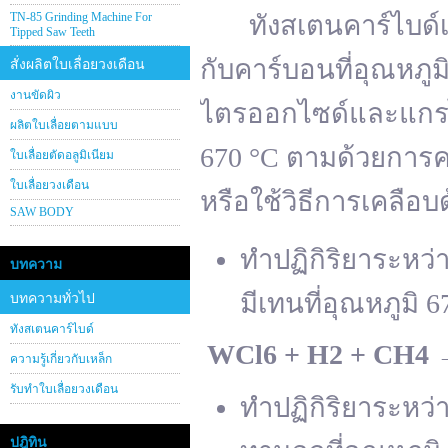
TN-85 Grinding Machine For
ทังสเตนคาร์ไบด์เต
Tipped Saw Teeth
กับคาร์บอนที่อุณหภู
สั่งผลิตใบเลื่อยวงเดือน
งานขัดผิว
ไตรออกไซด์และแกรไฟ
ผลิตใบเลื่อยตามแบบ
670 °C ตามด้วยการคา
ใบเลื่อยตัดอลูมิเนียม
ใบเลื่อยวงเดือน
หรือใช้วิธีการเคลือบ
SAW BODY
ทำปฏิกิริยาระหว
บทความ
มีเทนที่อุณหภูมิ 6
บทความทั่วไป
ทังสเตนคาร์ไบด์
WCl
6 + H
2 + CH
4
ความรู้เกี่ยวกับเหล็ก
รับทำใบเลื่อยวงเดือน
ทำปฏิกิริยาระหว
ปฎิทิน