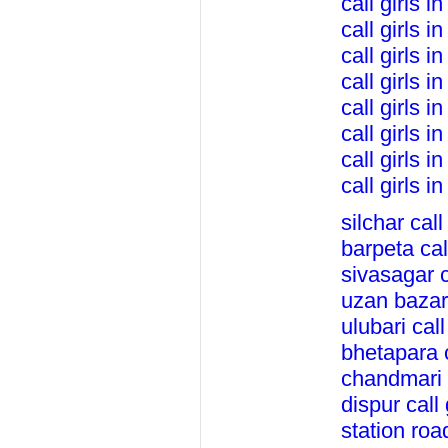
call girls 
call girls i
call girls i
call girls i
call girls in
call girls in
call girls i
call girls i
silchar call 
barpeta call
sivasagar ca
uzan bazar 
ulubari call
bhetapara c
chandmari c
dispur call 
station roa