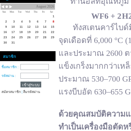
ทานอลที่อุณหภูมิ 
August 2026
Sun
Mon
Tue
Wed
Thu
Fri
Sat
WF
6 + 2 H
1
2
3
4
5
6
7
8
ทังสเตนคาร์ไบด์มีจ
9
10
11
12
13
14
15
16
17
18
19
20
21
22
23
24
25
26
27
28
29
จุดเดือดที่ 6,000 °
30
31
และประมาณ 2600 ตาม
สมาชิก
แข็งเกร็งมากกว่าเหล
ชื่อสมาชิก :
รหัสผ่าน :
ประมาณ 530–700 GPa 
แรงบีบอัด 630–655 
สมัครสมาชิก
|
ลืมรหัสผ่าน
ด้วยคุณสมบัติความแ
ทำเป็นเครื่องมือตัดห