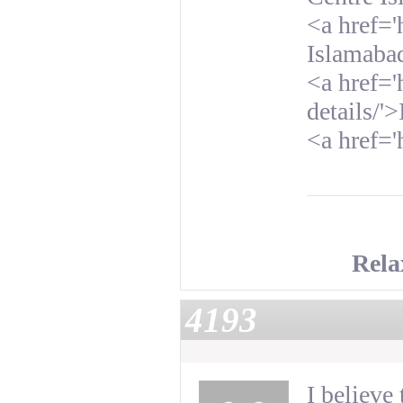
<a href='
Islamaba
<a href='
details/
<a href='
Rela
4193
I believe 