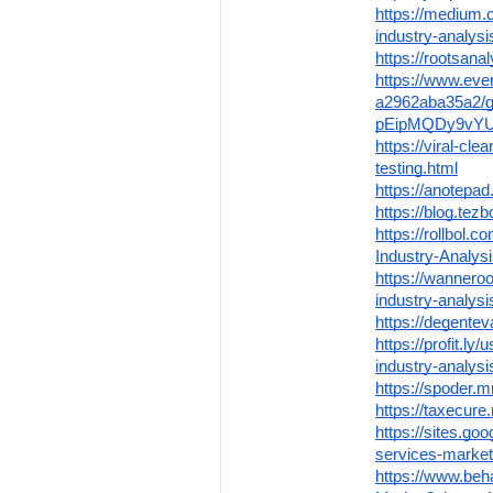
https://medium.
industry-analys
https://rootsana
https://www.eve
a2962aba35a2
pEipMQDy9vY
https://viral-cl
testing.html
https://anotep
https://blog.te
https://rollbol.
Industry-Analys
https://wanneroo
industry-analys
https://degente
https://profit.ly
industry-analys
https://spoder.
https://taxecur
https://sites.go
services-market
https://www.beh