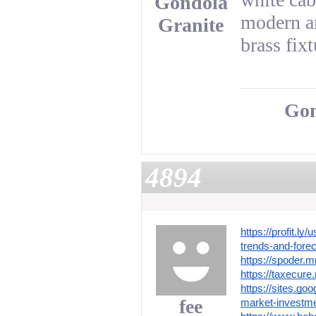
Gondola
modern a
Granite
brass fixt
Gon
4894
https://profit.l
trends-and-fore
https://spoder
https://taxecu
https://sites.go
fee
market-investme