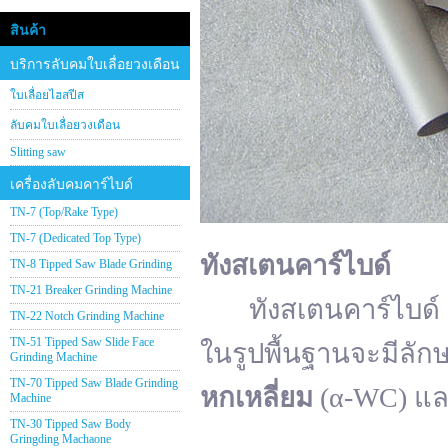
สินค้า
บริการลับคมใบเลื่อยวงเดือน
ใบเลื่อยไฮสปีส
ลับคมใบเลื่อยวงเดือน
Slitting saw
เครื่องลับคมคาร์ไบด์
TN-7 (Top/Rake Type)
TN-7 (Dedicated Top Type)
ทังสเตนคาร์ไบด์
TN-8 Tipped Saw Blade Grinding
TN-21 Breaker Grinding Machine
ทังสเตนคาร์ไบด์ (อั
TN-22 Notch Grinding Machine
TN-51 Tipped Saw Slide Face
ในรูปพื้นฐานจะมีลัก
Grinding Machine
TN-70 Tipped Saw Blade Grinding
หกเหลี่ยม
(α-WC) แ
Machine
TN-30 Tipped Saw Body
Gringding Machaone