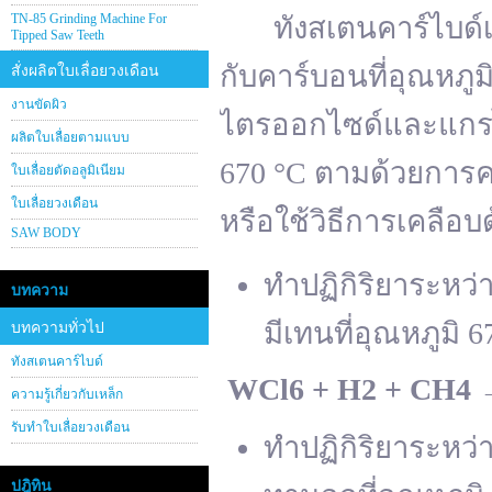
TN-85 Grinding Machine For
ทังสเตนคาร์ไบด์เต
Tipped Saw Teeth
กับคาร์บอนที่อุณหภู
สั่งผลิตใบเลื่อยวงเดือน
งานขัดผิว
ไตรออกไซด์และแกรไฟ
ผลิตใบเลื่อยตามแบบ
670 °C ตามด้วยการคา
ใบเลื่อยตัดอลูมิเนียม
ใบเลื่อยวงเดือน
หรือใช้วิธีการเคลือบ
SAW BODY
ทำปฏิกิริยาระหว
บทความ
มีเทนที่อุณหภูมิ 6
บทความทั่วไป
ทังสเตนคาร์ไบด์
WCl
6 + H
2 + CH
4
ความรู้เกี่ยวกับเหล็ก
รับทำใบเลื่อยวงเดือน
ทำปฏิกิริยาระหว
ปฎิทิน