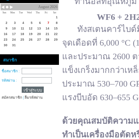
ทานอลที่อุณหภูมิ 
August 2026
Sun
Mon
Tue
Wed
Thu
Fri
Sat
WF
6 + 2 H
1
2
3
4
5
6
7
8
ทังสเตนคาร์ไบด์มีจ
9
10
11
12
13
14
15
16
17
18
19
20
21
22
23
24
25
26
27
28
29
จุดเดือดที่ 6,000 °
30
31
และประมาณ 2600 ตาม
สมาชิก
แข็งเกร็งมากกว่าเหล
ชื่อสมาชิก :
รหัสผ่าน :
ประมาณ 530–700 GPa 
แรงบีบอัด 630–655 
สมัครสมาชิก
|
ลืมรหัสผ่าน
ด้วยคุณสมบัติความแ
ทำเป็นเครื่องมือตัดห