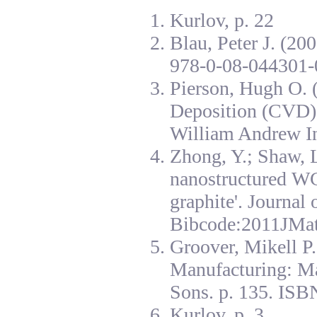
Kurlov, p. 22
Blau, Peter J. (20
978-0-08-044301-
Pierson, Hugh O. 
Deposition (CVD):
William Andrew I
Zhong, Y.; Shaw, L
nanostructured W
graphite'. Journal
Bibcode:2011JMat
Groover, Mikell P
Manufacturing: Ma
Sons. p. 135. ISB
Kurlov, p. 3