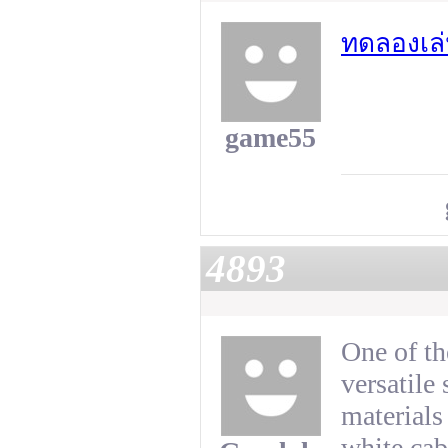
ทดลองเล่
game55
4893
One of th
versatile 
materials
white cab