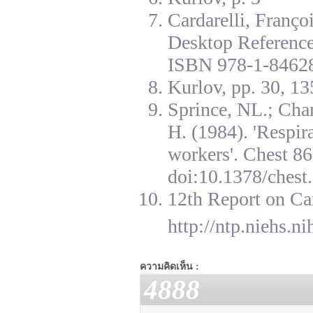
Cardarelli, Franç
Desktop Reference
ISBN 978-1-84628
Kurlov, pp. 30, 13
Sprince, NL.; Cha
H. (1984). 'Respir
workers'. Chest 8
doi:10.1378/chest.
12th Report on Ca
http://ntp.niehs.n
ความคิดเห็น :
4888