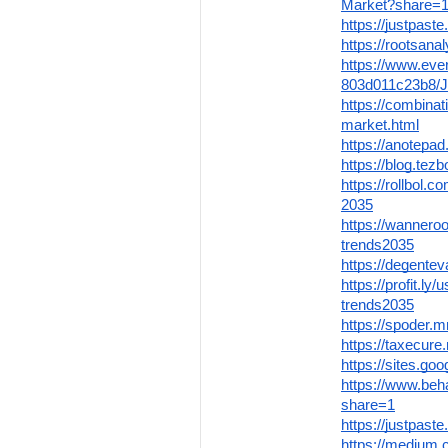
Market?share=
https://justpaste.
https://rootsana
https://www.eve
803d011c23b8/
https://combina
market.html
https://anotepad
https://blog.te
https://rollbol
2035
https://wannero
trends2035
https://degente
https://profit.l
trends2035
https://spoder.
https://taxecur
https://sites.g
https://www.beh
share=1
https://justpaste
https://medium.