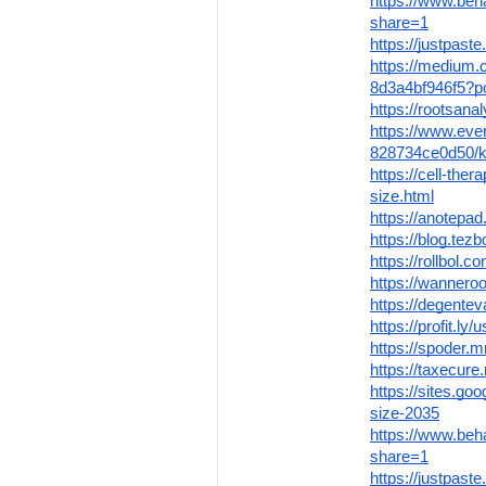
https://www.beh
share=1
https://justpaste.
https://medium.
8d3a4bf946f5?po
https://rootsana
https://www.ev
828734ce0d50
https://cell-th
size.html
https://anotep
https://blog.te
https://rollbol
https://wannero
https://degente
https://profit.l
https://spoder.
https://taxecur
https://sites.go
size-2035
https://www.beh
share=1
https://justpaste