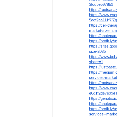
3fcdbe5978b9
https://rootsana
https://www.ev
5adf2aa111f7/
https://cell-th
market-size.htm
https://anotepa
https://profit.l
https://sites.go
size-2035
https://www.beh
share=1
https://justpaste
https://medium.
services-market
https://rootsana
https://www.eve
e6d1f2de7e99
https://genotoxi
https://anotepa
https://profit.ly
services--marke