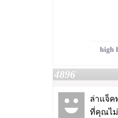
high 
4896
ล่าแจ็
ที่คุณไ