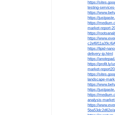
https://sites.go
testing-service
https://www.beh
https://justpaste
https://medium.c
market-report-
https://rootsana
https://www.eve
c2ef6f11a39c/
https://lipid-na
delivery-ip.html
https://anotepa
https://profit.ly
market-report20
https://sites.go
landscape-mark
https://www.beh
https://justpaste
https://medium.
analysis-marke
https://www.eve
5ba53dc2d62e/