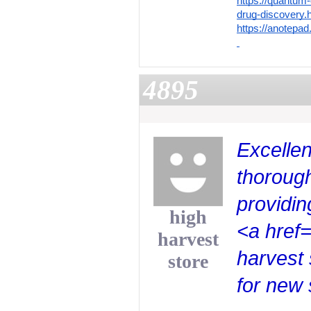
https://quantum
drug-discovery.
https://anotepad
4895
Excellent
thorough
providin
high
<a href=
harvest
harvest 
store
for new s