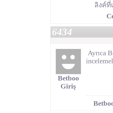
ลิงค์ที
C
6434
Ayrıca Be
incelemel
Betboo
Giriş
Betboo