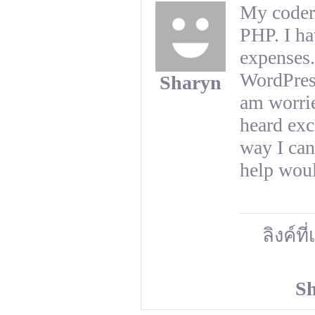
My coder 
PHP. I ha
expenses.
WordPress
Sharyn
am worrie
heard exc
way I can
help woul
ลิงค์ที
S