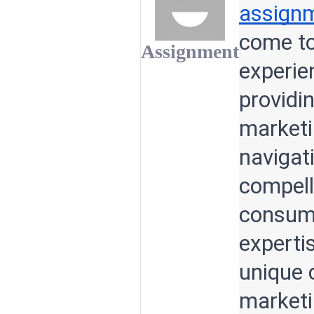
assignm
come to
Assignment
experie
providi
marketi
navigat
compell
consume
experti
unique 
marketi