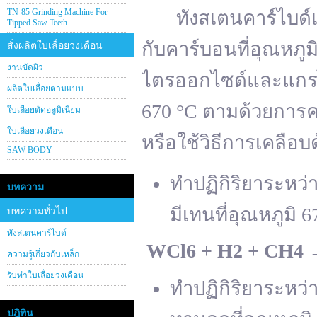
TN-85 Grinding Machine For
ทังสเตนคาร์ไบด์เต
Tipped Saw Teeth
กับคาร์บอนที่อุณหภู
สั่งผลิตใบเลื่อยวงเดือน
งานขัดผิว
ไตรออกไซด์และแกรไฟ
ผลิตใบเลื่อยตามแบบ
670 °C ตามด้วยการคา
ใบเลื่อยตัดอลูมิเนียม
ใบเลื่อยวงเดือน
หรือใช้วิธีการเคลือบ
SAW BODY
ทำปฏิกิริยาระหว
บทความ
มีเทนที่อุณหภูมิ 6
บทความทั่วไป
ทังสเตนคาร์ไบด์
WCl
6 + H
2 + CH
4
ความรู้เกี่ยวกับเหล็ก
รับทำใบเลื่อยวงเดือน
ทำปฏิกิริยาระหว
ปฎิทิน