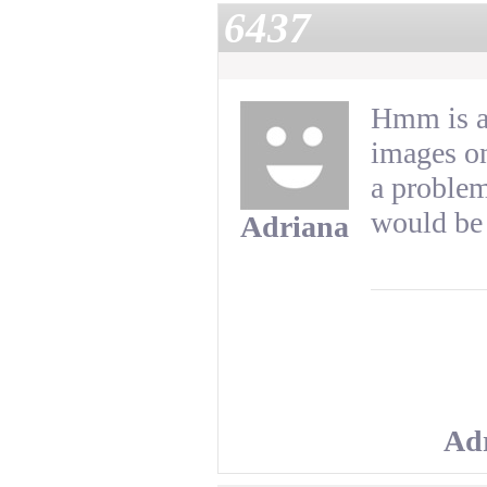
6437
Hmm is a
images on
a problem
would be 
Adriana
Ad