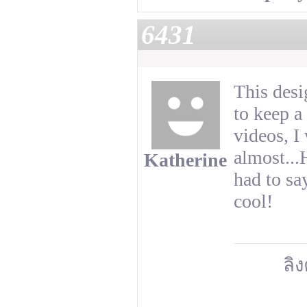
6431
This desi
to keep a
videos, I
almost...
Katherine
had to sa
cool!
ลิง