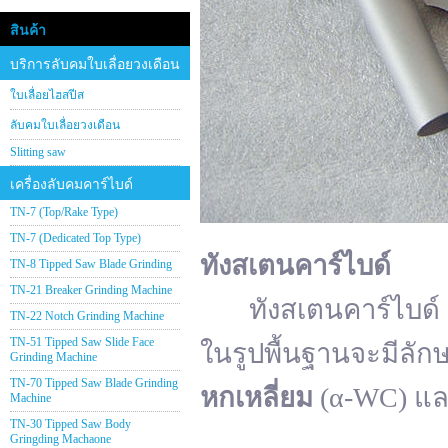
สินค้า
บริการลับคมใบเลื่อยวงเดือน
ใบเลื่อยไฮสปีส
ลับคมใบเลื่อยวงเดือน
Slitting saw
เครื่องลับคมคาร์ไบด์
TN-7 (Top/Rake Type)
TN-7 (Dedicated Top Type)
ทังสเตนคาร์ไบด์
TN-8 Tipped Saw Blade Grinding
TN-21 Breaker Grinding Machine
ทังสเตนคาร์ไบด์ (อั
TN-22 Notch Grinding Machine
TN-51 Tipped Saw Slide Face
ในรูปพื้นฐานจะมีลัก
Grinding Machine
TN-70 Tipped Saw Blade Grinding
หกเหลี่ยม
(α-WC) แ
Machine
TN-30 Tipped Saw Body
Gringding Machaone