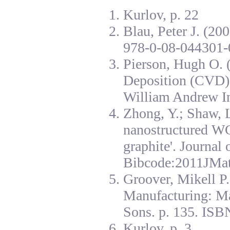
Kurlov, p. 22
Blau, Peter J. (20
978-0-08-044301-
Pierson, Hugh O. 
Deposition (CVD):
William Andrew I
Zhong, Y.; Shaw, L
nanostructured W
graphite'. Journal
Bibcode:2011JMat
Groover, Mikell P
Manufacturing: Ma
Sons. p. 135. ISB
Kurlov, p. 3