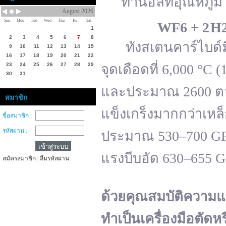
ทานอลที่อุณหภูมิ 
August 2026
Sun
Mon
Tue
Wed
Thu
Fri
Sat
WF
6 + 2 H
1
2
3
4
5
6
7
8
ทังสเตนคาร์ไบด์มีจ
9
10
11
12
13
14
15
16
17
18
19
20
21
22
23
24
25
26
27
28
29
จุดเดือดที่ 6,000 °
30
31
และประมาณ 2600 ตาม
สมาชิก
แข็งเกร็งมากกว่าเหล
ชื่อสมาชิก :
รหัสผ่าน :
ประมาณ 530–700 GPa 
แรงบีบอัด 630–655 
สมัครสมาชิก
|
ลืมรหัสผ่าน
ด้วยคุณสมบัติความแ
ทำเป็นเครื่องมือตัดห