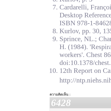
Cardarelli, Franç
Desktop Reference
ISBN 978-1-84628
Kurlov, pp. 30, 13
Sprince, NL.; Cha
H. (1984). 'Respir
workers'. Chest 8
doi:10.1378/chest.
12th Report on Ca
http://ntp.niehs.n
ความคิดเห็น :
6428