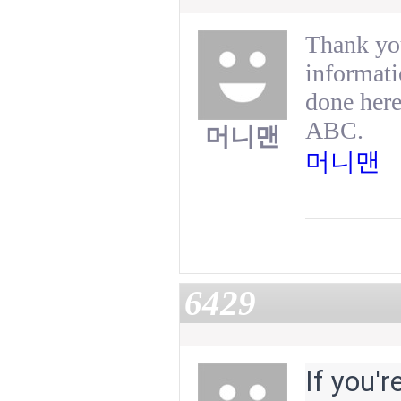
Thank you
informati
done her
ABC.
머니맨
머니맨
6429
If you'