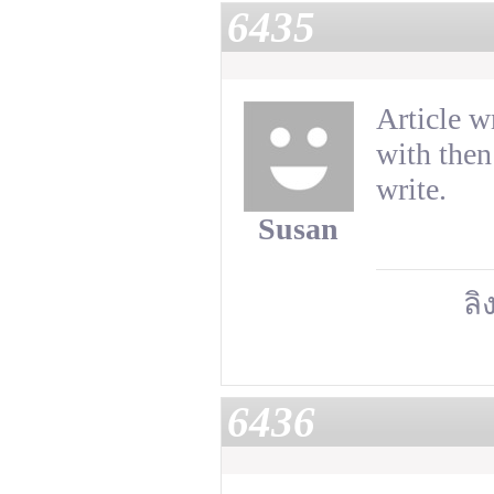
6435
Article w
with then
write.
Susan
ลิ
6436