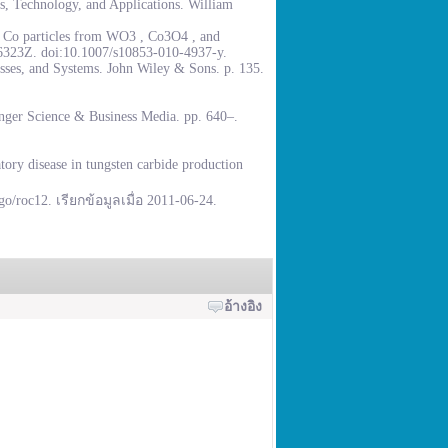
, Technology, and Applications. William
% Co particles from WO3 , Co3O4 , and
.6323Z. doi:10.1007/s10853-010-4937-y.
sses, and Systems. John Wiley & Sons. p. 135.
inger Science & Business Media. pp. 640–.
ory disease in tungsten carbide production
go/roc12. เรียกข้อมูลเมื่อ 2011-06-24.
อ้างอิง