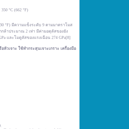
350 °C (662 °F)
,830 °F) มีความแข็งระดับ 9 ตามมาตราโมส
กล้าประมาณ 2 เท่า มีค่ามอดุลัสของยัง
 GPa และโมดูลัสของแรงเฉือน 274 GPa[8]
ือหัวเจาะ ใช้ทำกระสุนเจาะเกราะ เครื่องมือ
0.