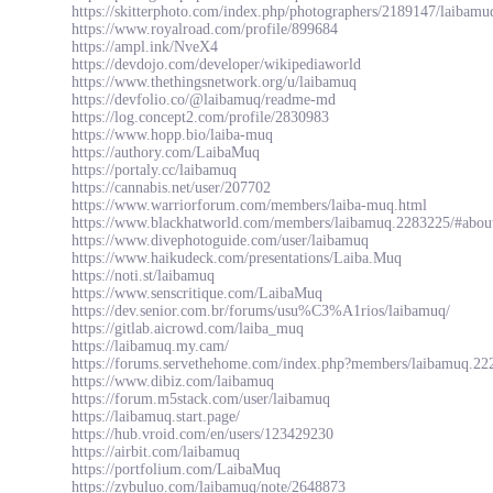
https://skitterphoto.com/index.php/photographers/2189147/laibamu
https://www.royalroad.com/profile/899684
https://ampl.ink/NveX4
https://devdojo.com/developer/wikipediaworld
https://www.thethingsnetwork.org/u/laibamuq
https://devfolio.co/@laibamuq/readme-md
https://log.concept2.com/profile/2830983
https://www.hopp.bio/laiba-muq
https://authory.com/LaibaMuq
https://portaly.cc/laibamuq
https://cannabis.net/user/207702
https://www.warriorforum.com/members/laiba-muq.html
https://www.blackhatworld.com/members/laibamuq.2283225/#abou
https://www.divephotoguide.com/user/laibamuq
https://www.haikudeck.com/presentations/Laiba.Muq
https://noti.st/laibamuq
https://www.senscritique.com/LaibaMuq
https://dev.senior.com.br/forums/usu%C3%A1rios/laibamuq/
https://gitlab.aicrowd.com/laiba_muq
https://laibamuq.my.cam/
https://forums.servethehome.com/index.php?members/laibamuq.22
https://www.dibiz.com/laibamuq
https://forum.m5stack.com/user/laibamuq
https://laibamuq.start.page/
https://hub.vroid.com/en/users/123429230
https://airbit.com/laibamuq
https://portfolium.com/LaibaMuq
https://zybuluo.com/laibamuq/note/2648873