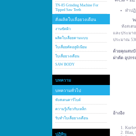
WCl
6 + H
2
TN-85 Grinding Machine For
Tipped Saw Teeth
ทำปฏิ
สั่งผลิตใบเลื่อยวงเดือน
W
ทังสเตนคาร์
งานขัดผิว
และประมาณ 2
ผลิตใบเลื่อยตามแบบ
ประมาณ 530–
ใบเลื่อยตัดอลูมิเนียม
ด้วยคุณสมบั
ใบเลื่อยวงเดือน
ผ่าตัด อุปกร
SAW BODY
บทความ
บทความทั่วไป
ทังสเตนคาร์ไบด์
ความรู้เกี่ยวกับเหล็ก
อ้างอิง
รับทำใบเลื่อยวงเดือน
Kurlov
Blau, 
ปฎิทิน