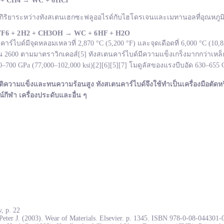
 + CH
4
→
WC +
6 HCl
กิริยาระหว่างทังสเตนเฮกซะฟลูออไรด์กับไฮโดรเจนและเมทานอลที่อุณหภูมิ 
F
6 + 2 H
2 + CH
3OH
→ WC +
6 HF + H
2O
ไบด์มีจุดหลอมเหลวที่ 2,870 °C (5,200 °F) และจุดเดือดที่ 6,000 °C (10
600 ตามมาตราวิกเคอส์[5] ทังสเตนคาร์ไบด์มีความแข็งเกร็งมากกว่าเหล็ก
700 GPa (77,000–102,000 ksi)[2][6][5][7] โมดูลัสของแรงบีบอัด 630–655
ติความแข็งและทนความร้อนสูง ทังสเตนคาร์ไบด์จึงใช้ทำเป็นเครื่องมือตัดหร
ณ์กีฬา เครื่องประดับและอื่น ๆ
, p. 22
Peter J. (2003). Wear of Materials. Elsevier. p. 1345. ISBN 978-0-08-044301-