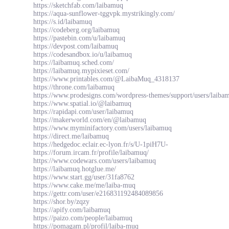
https://sketchfab.com/laibamuq
https://aqua-sunflower-tggvpk.mystrikingly.com/
https://s.id/laibamuq
https://codeberg.org/laibamuq
https://pastebin.com/u/laibamuq
https://devpost.com/laibamuq
https://codesandbox.io/u/laibamuq
https://laibamuq.sched.com/
https://laibamuq.mypixieset.com/
https://www.printables.com/@LaibaMuq_4318137
https://throne.com/laibamuq
https://www.prodesigns.com/wordpress-themes/support/users/laiba
https://www.spatial.io/@laibamuq
https://rapidapi.com/user/laibamuq
https://makerworld.com/en/@laibamuq
https://www.myminifactory.com/users/laibamuq
https://direct.me/laibamuq
https://hedgedoc.eclair.ec-lyon.fr/s/U-1piH7U-
https://forum.ircam.fr/profile/laibamuq/
https://www.codewars.com/users/laibamuq
https://laibamuq.hotglue.me/
https://www.start.gg/user/31fa8762
https://www.cake.me/me/laiba-muq
https://gettr.com/user/e216831192484089856
https://shor.by/zqzy
https://apify.com/laibamuq
https://paizo.com/people/laibamuq
https://pomagam.pl/profil/laiba-muq