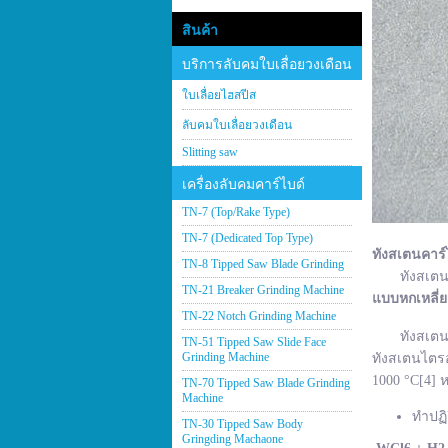
สินค้า
บริการลับคมใบเลื่อยวงเดือน
ใบเลื่อยไฮสปีส
ลับคมใบเลื่อยวงเดือน
Slitting saw
เครื่องลับคมคาร์ไบด์
TN-7 (Top/Rake Type)
TN-7 (Dedicated Top Type)
ทังสเตนคาร์
TN-8 Tipped Saw Blade Grinding
ทังสเตนคาร์
TN-21 Breaker Grinding Machine
แบบหกเหลี่
TN-22 Notch Grinding Machine
ทังสเตนคาร์
TN-51 Tipped Saw Slide Face
Grinding Machine
ทังสเตนไตรอ
1000 °C[4] ห
TN-70 Tipped Saw Blade Grinding
Machine
ทำปฏิ
TN-30 Tipped Saw Body
Gringding Machaone