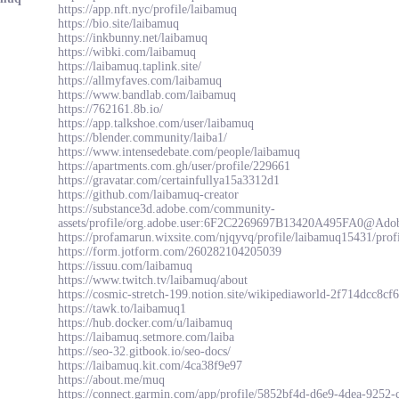
https://app.nft.nyc/profile/laibamuq
https://bio.site/laibamuq
https://inkbunny.net/laibamuq
https://wibki.com/laibamuq
https://laibamuq.taplink.site/
https://allmyfaves.com/laibamuq
https://www.bandlab.com/laibamuq
https://762161.8b.io/
https://app.talkshoe.com/user/laibamuq
https://blender.community/laiba1/
https://www.intensedebate.com/people/laibamuq
https://apartments.com.gh/user/profile/229661
https://gravatar.com/certainfullya15a3312d1
https://github.com/laibamuq-creator
https://substance3d.adobe.com/community-
assets/profile/org.adobe.user:6F2C2269697B13420A495FA0@Ado
https://profamarun.wixsite.com/njqyvq/profile/laibamuq15431/prof
https://form.jotform.com/260282104205039
https://issuu.com/laibamuq
https://www.twitch.tv/laibamuq/about
https://cosmic-stretch-199.notion.site/wikipediaworld-2f714dcc8
https://tawk.to/laibamuq1
https://hub.docker.com/u/laibamuq
https://laibamuq.setmore.com/laiba
https://seo-32.gitbook.io/seo-docs/
https://laibamuq.kit.com/4ca38f9e97
https://about.me/muq
https://connect.garmin.com/app/profile/5852bf4d-d6e9-4dea-9252