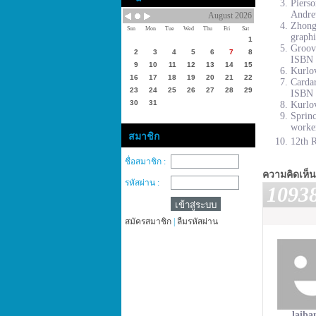
Piers
Andre
August 2026
Zhong
Sun
Mon
Tue
Wed
Thu
Fri
Sat
graphi
1
Groove
2
3
4
5
6
7
8
ISBN 
9
10
11
12
13
14
15
Kurlov
16
17
18
19
20
21
22
Cardar
23
24
25
26
27
28
29
ISBN 
30
31
Kurlov
Sprinc
worke
สมาชิก
12th R
ชื่อสมาชิก :
ความคิดเห็น
รหัสผ่าน :
1093
สมัครสมาชิก
|
ลืมรหัสผ่าน
laib