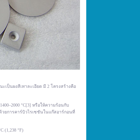
ณะเป็นผงสีเทาละเอียด มี 2 โครงสร้างคือ
400–2000 °C[3] หรือให้ความร้อนกับ
้วยการคาร์บิวไรเซชันในแก๊สอาร์กอนที่
C (1,238 °F)