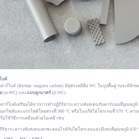
ไบด์
ไบด์ (อังกฤษ: tungsten carbide) มีสูตรเคมีคือ WC ในรูปพื้นฐานจะมีลักษ
ยม
(α-WC) และ
แบบลูกบาศก์
(β-WC)
ไบด์เตรียมได้จากการทำปฏิกิริยาระหว่างทังสเตนกับคาร์บอนที่อุณหภูมิ 1
อกไซด์และแกรไฟต์โดยตรงที่ 900 °C หรือในแก๊สไฮโดรเจนที่ 670 °C ตามด
รือใช้วิธีการเคลือบด้วยไอเคมี เช่น
กิริยาระหว่างทังสเตนเฮกซะคลอไรด์กับไฮโดรเจนและมีเทนที่อุณหภูมิ 670 °