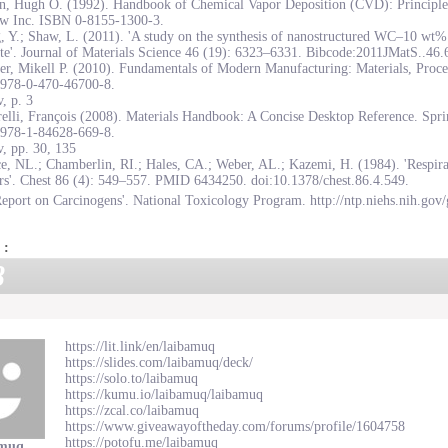
on, Hugh O. (1992). Handbook of Chemical Vapor Deposition (CVD): Principles
w Inc. ISBN 0-8155-1300-3.
, Y.; Shaw, L. (2011). 'A study on the synthesis of nanostructured WC–10 wt
te'. Journal of Materials Science 46 (19): 6323–6331. Bibcode:2011JMatS..46
r, Mikell P. (2010). Fundamentals of Modern Manufacturing: Materials, Proce
978-0-470-46700-8.
, p. 3
elli, François (2008). Materials Handbook: A Concise Desktop Reference. Spr
978-1-84628-669-8.
, pp. 30, 135
e, NL.; Chamberlin, RI.; Hales, CA.; Weber, AL.; Kazemi, H. (1984). 'Respirat
rs'. Chest 86 (4): 549–557. PMID 6434250. doi:10.1378/chest.86.4.549.
eport on Carcinogens'. National Toxicology Program. http://ntp.niehs.nih.gov/
 :
8
https://lit.link/en/laibamuq
https://slides.com/laibamuq/deck/
https://solo.to/laibamuq
https://kumu.io/laibamuq/laibamuq
https://zcal.co/laibamuq
https://www.giveawayoftheday.com/forums/profile/1604758
https://potofu.me/laibamuq
amuq