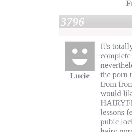
F
3796
It's total
complete 
neverthel
the porn
Lucie
from from
would lik
HAIRYFIL
lessons f
pubic loc
hairy por