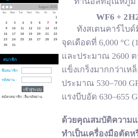
ทานอลที่อุณหภูมิ 
August 2026
Sun
Mon
Tue
Wed
Thu
Fri
Sat
WF
6 + 2 H
1
2
3
4
5
6
7
8
ทังสเตนคาร์ไบด์มีจ
9
10
11
12
13
14
15
16
17
18
19
20
21
22
23
24
25
26
27
28
29
จุดเดือดที่ 6,000 °
30
31
และประมาณ 2600 ตาม
สมาชิก
แข็งเกร็งมากกว่าเหล
ชื่อสมาชิก :
รหัสผ่าน :
ประมาณ 530–700 GPa 
แรงบีบอัด 630–655 
สมัครสมาชิก
|
ลืมรหัสผ่าน
ด้วยคุณสมบัติความแ
ทำเป็นเครื่องมือตัดห