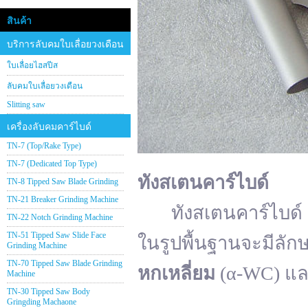
สินค้า
บริการลับคมใบเลื่อยวงเดือน
ใบเลื่อยไฮสปีส
ลับคมใบเลื่อยวงเดือน
Slitting saw
เครื่องลับคมคาร์ไบด์
TN-7 (Top/Rake Type)
TN-7 (Dedicated Top Type)
ทังสเตนคาร์ไบด์
TN-8 Tipped Saw Blade Grinding
TN-21 Breaker Grinding Machine
ทังสเตนคาร์ไบด์ (อั
TN-22 Notch Grinding Machine
TN-51 Tipped Saw Slide Face
ในรูปพื้นฐานจะมีลัก
Grinding Machine
TN-70 Tipped Saw Blade Grinding
หกเหลี่ยม
(α-WC) แ
Machine
TN-30 Tipped Saw Body
Gringding Machaone