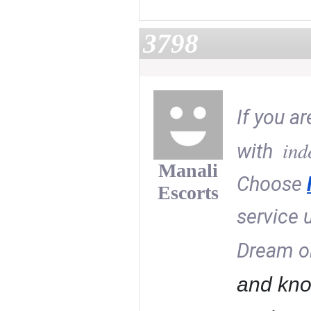
3798
If you ar
ind
with  
Manali
Choose 
Escorts
service 
Dream on
and know