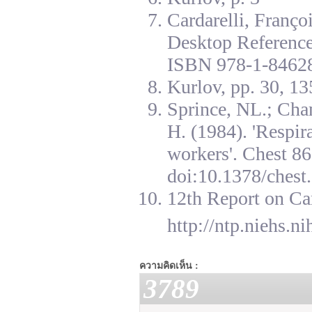
Cardarelli, Franç
Desktop Reference
ISBN 978-1-84628
Kurlov, pp. 30, 13
Sprince, NL.; Cha
H. (1984). 'Respir
workers'. Chest 8
doi:10.1378/chest.
12th Report on Ca
http://ntp.niehs.n
ความคิดเห็น :
3789