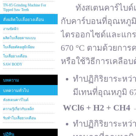
TN-85 Grinding Machine For
ทังสเตนคาร์ไบด์เต
Tipped Saw Teeth
กับคาร์บอนที่อุณหภู
สั่งผลิตใบเลื่อยวงเดือน
งานขัดผิว
ไตรออกไซด์และแกรไฟ
ผลิตใบเลื่อยตามแบบ
670 °C ตามด้วยการคา
ใบเลื่อยตัดอลูมิเนียม
ใบเลื่อยวงเดือน
หรือใช้วิธีการเคลือบ
SAW BODY
ทำปฏิกิริยาระหว
บทความ
มีเทนที่อุณหภูมิ 6
บทความทั่วไป
ทังสเตนคาร์ไบด์
WCl
6 + H
2 + CH
4
ความรู้เกี่ยวกับเหล็ก
รับทำใบเลื่อยวงเดือน
ทำปฏิกิริยาระหว
ปฎิทิน