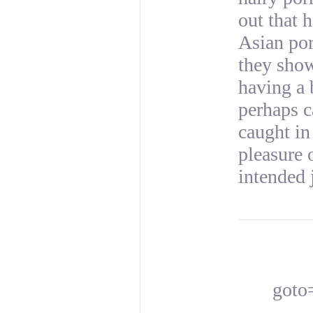
out that 
Asian por
they show
having a b
perhaps c
caught in 
pleasure 
intended 
goto=