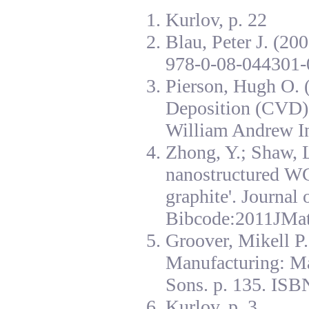
Kurlov, p. 22
Blau, Peter J. (20
978-0-08-044301-
Pierson, Hugh O. 
Deposition (CVD):
William Andrew I
Zhong, Y.; Shaw, L
nanostructured W
graphite'. Journal
Bibcode:2011JMat
Groover, Mikell P
Manufacturing: Ma
Sons. p. 135. ISB
Kurlov, p. 3