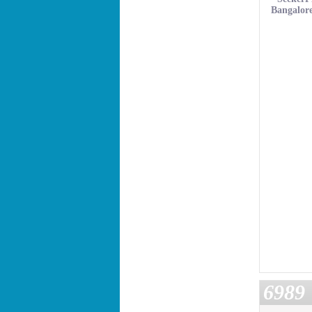
Bangalore
6989