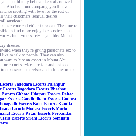
you should only believe the real and well-
Mount Abu from our company, you'll have a
ntense meeting with love for the rest of
l their customers' sensual desires.
ll services:
n take your call either in or out. The time to
ossible to find more enjoyable services than
orry about your safety if you hire Mount
xy dresses:
ward when they're giving passionate sex to
d like to talk to people. They can also
you want to hire an escort in Mount Abu
for escort services are fair and not too
 to our escort supervisor and ask how much
Escorts
Vadodara Escorts
Palanpur
r Escorts
Bagodara Escorts
Bhachau
 Escorts
Chhota Udaipur Escorts
Dahod
gar Escorts
Gandhidham Escorts
Godhra
Junagadh Escorts
Kalol Escorts
Kandla
hsana Escorts
Modasa Escorts
Morbi
ahal Escorts
Patan Escorts
Porbandar
utara Escorts
Sirohi Escorts
Somnath
orts