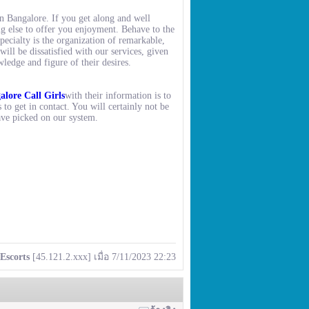
n Bangalore. If you get along and well
ng else to offer you enjoyment. Behave to the
specialty is the organization of remarkable,
ill be dissatisfied with our services, given
ledge and figure of their desires.
alore Call Girls
with their information is to
 to get in contact. You will certainly not be
ave picked on our system.
Escorts
[45.121.2.xxx] เมื่อ 7/11/2023 22:23