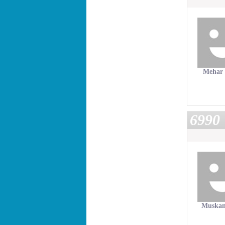
Mehar
6990
Muskan