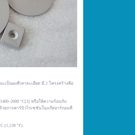
ณะเป็นผงสีเทาละเอียด มี 2 โครงสร้างคือ
400–2000 °C[3] หรือให้ความร้อนกับ
้วยการคาร์บิวไรเซชันในแก๊สอาร์กอนที่
C (1,238 °F)