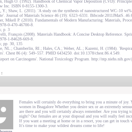
on, Hugh O. (1992). Handbook of Chemical Vapor Deposition (CVD): Principles
w Inc. ISBN 0-8155-1300-3.
, Y.; Shaw, L. (2011). 'A study on the synthesis of nanostructured WC–10 wt
te'. Journal of Materials Science 46 (19): 6323–6331. Bibcode:2011JMatS..46
r, Mikell P. (2010). Fundamentals of Modern Manufacturing: Materials, Proce
978-0-470-46700-8.
, p. 3
elli, François (2008). Materials Handbook: A Concise Desktop Reference. Spr
978-1-84628-669-8.
, pp. 30, 135
e, NL.; Chamberlin, RI.; Hales, CA.; Weber, AL.; Kazemi, H. (1984). 'Respirat
rs'. Chest 86 (4): 549–557. PMID 6434250. doi:10.1378/chest.86.4.549.
eport on Carcinogens'. National Toxicology Program. http://ntp.niehs.nih.gov/
 :
Females will certainly do everything to bring you a minute of joy. Yo
women in Bnagalore Whether you desire sex or an extremely sensu
are there and you will certainly always remember. Are you trying t
night? Our females are at your disposal and you will really feel in
If you want a meeting at home or in a resort, you can get in touc
It's time to make your wildest dreams come to life!
leasure