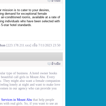
อ้างอิง
r mission is to cater to your desires,
owing demand for exceptional female
 air-conditioned rooms, available at a rate of
ning individuals who have been selected with
 5-star hotel standards.
han
[223.178.211.xxx] เมื่อ 7/11/2023 23:50
อ้างอิง
ular type of business. A hotel owner books
e beautiful call girls in Mount Abu. Every
bu. They might also want a female companion
feeling lonely at night and want to make love
 women in our agency who can provide you
t Services in Mount Abu
that help people
s with real girls. So, if you want to use an