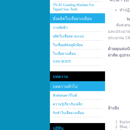
WCl
6 + H
2
TN-85 Grinding Machine For
Tipped Saw Teeth
ทำปฏิ
สั่งผลิตใบเลื่อยวงเดือน
W
ทังสเตนคาร์
งานขัดผิว
และประมาณ 2
ผลิตใบเลื่อยตามแบบ
ประมาณ 530–
ใบเลื่อยตัดอลูมิเนียม
ด้วยคุณสมบั
ใบเลื่อยวงเดือน
ผ่าตัด อุปกร
SAW BODY
บทความ
บทความทั่วไป
ทังสเตนคาร์ไบด์
ความรู้เกี่ยวกับเหล็ก
อ้างอิง
รับทำใบเลื่อยวงเดือน
Kurlov
Blau, 
ปฎิทิน