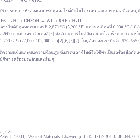
 + CH
4
→
WC +
6 HCl
กิริยาระหว่างทังสเตนเฮกซะฟลูออไรด์กับไฮโดรเจนและเมทานอลที่อุณหภูมิ 
F
6 + 2 H
2 + CH
3OH
→ WC +
6 HF + H
2O
ไบด์มีจุดหลอมเหลวที่ 2,870 °C (5,200 °F) และจุดเดือดที่ 6,000 °C (10
600 ตามมาตราวิกเคอส์[5] ทังสเตนคาร์ไบด์มีความแข็งเกร็งมากกว่าเหล็ก
700 GPa (77,000–102,000 ksi)[2][6][5][7] โมดูลัสของแรงบีบอัด 630–655
ติความแข็งและทนความร้อนสูง ทังสเตนคาร์ไบด์จึงใช้ทำเป็นเครื่องมือตัดหร
ณ์กีฬา เครื่องประดับและอื่น ๆ
, p. 22
Peter J. (2003). Wear of Materials. Elsevier. p. 1345. ISBN 978-0-08-044301-