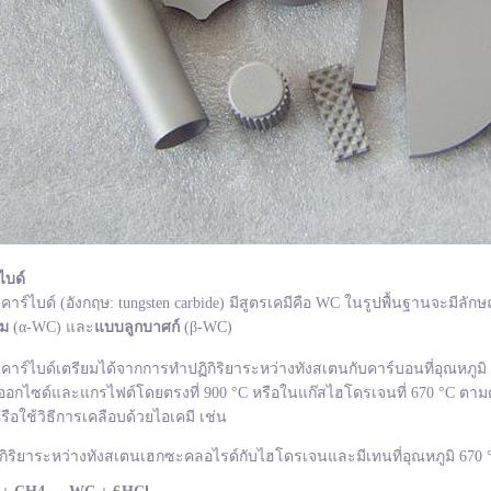
ไบด์
ไบด์ (อังกฤษ: tungsten carbide) มีสูตรเคมีคือ WC ในรูปพื้นฐานจะมีลักษ
ยม
(α-WC) และ
แบบลูกบาศก์
(β-WC)
ไบด์เตรียมได้จากการทำปฏิกิริยาระหว่างทังสเตนกับคาร์บอนที่อุณหภูมิ 1
อกไซด์และแกรไฟต์โดยตรงที่ 900 °C หรือในแก๊สไฮโดรเจนที่ 670 °C ตามด
รือใช้วิธีการเคลือบด้วยไอเคมี เช่น
กิริยาระหว่างทังสเตนเฮกซะคลอไรด์กับไฮโดรเจนและมีเทนที่อุณหภูมิ 670 °