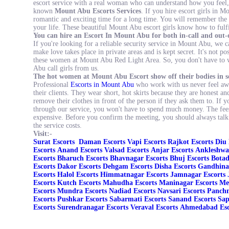
escort service with a real woman who can understand how you feel, 
known
Mount Abu Escorts Services
. If you hire escort girls in 
romantic and exciting time for a long time. You will remember the i
your life. These beautiful Mount Abu escort girls know how to fulfil
You can hire an Escort In Mount Abu for both in-call and out-ca
If you're looking for a reliable security service in Mount Abu, we ca
make love takes place in private areas and is kept secret. It's not p
these women at Mount Abu Red Light Area. So, you don't have to w
Abu call girls from us.
The hot women at Mount Abu Escort show off their bodies in se
Professional
Escorts in Mount Abu
who work with us never feel awk
their clients. They wear short, hot skirts because they are honest an
remove their clothes in front of the person if they ask them to. If 
through our service, you won't have to spend much money. The fees 
expensive. Before you confirm the meeting, you should always talk
the service costs.
Visit:-
Surat Escorts
Daman Escorts
Vapi Escorts
Rajkot Escorts
Diu 
Escorts
Anand Escorts
Valsad Escorts
Anjar Escorts
Ankleshwa
Escorts
Bharuch Escorts
Bhavnagar Escorts
Bhuj Escorts
Botad
Escorts
Dakor Escorts
Dehgam Escorts
Disha Escorts
Gandhina
Escorts
Halol Escorts
Himmatnagar Escorts
Jamnagar Escorts
Escorts
Kutch Escorts
Mahudha Escorts
Maninagar Escorts
Me
Escorts
Mundra Escorts
Nadiad Escorts
Navsari Escorts
Panchm
Escorts
Pushkar Escorts
Sabarmati Escorts
Sanand Escorts
Sap
Escorts
Surendranagar Escorts
Veraval Escorts
Ahmedabad Esc