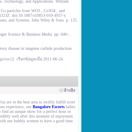
, Technology, and Applications. William
% Co particles from WO3 , Co3O4 , and
.6323Z. doi:10.1007/s10853-010-4937-y.
sses, and Systems. John Wiley & Sons. p. 135.
inger Science & Business Media. pp. 640–.
ory disease in tungsten carbide production
go/roc12. เรียกข้อมูลเมื่อ 2011-06-24.
อ้างอิง
u are in the best area to swiftly fulfill ecort
ous experience, our
Bangalore Escorts
ladies
o find an unique show for a perfect hour or
credibly well after this moment of enjoyment.
h with our bubbly women to have a good time.