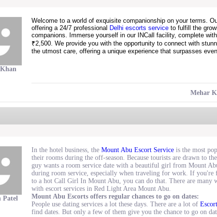
Welcome to a world of exquisite companionship on your terms.
Ou
offering a 24/7 professional
Delhi escorts service
to fulfill the gr
companions.
Immerse yourself in our INCall facility, complete with
₹2,500.
We provide you with the opportunity to connect with stun
the utmost care, offering a unique experience that surpasses even
 Khan
Mehar K
In the hotel business, the
Mount Abu Escort Service
is the most pop
their rooms during the off-season. Because tourists are drawn to th
guy wants a room service date with a beautiful girl from Mount A
during room service, especially when traveling for work. If you're 
to a hot Call Girl In Mount Abu, you can do that. There are many
with escort services in Red Light Area Mount Abu.
Mount Abu Escorts offers regular chances to go on dates:
 Patel
People use dating services a lot these days. There are a lot of
Escor
find dates. But only a few of them give you the chance to go on date