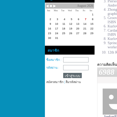
Piers
Andre
August 2026
Zhong
Sun
Mon
Tue
Wed
Thu
Fri
Sat
graphi
1
Groove
2
3
4
5
6
7
8
ISBN 
9
10
11
12
13
14
15
Kurlov
16
17
18
19
20
21
22
Cardar
23
24
25
26
27
28
29
ISBN 
30
31
Kurlov
Sprinc
worke
สมาชิก
12th R
ชื่อสมาชิก :
ความคิดเห็น
รหัสผ่าน :
6988
สมัครสมาชิก
|
ลืมรหัสผ่าน
SeekerP