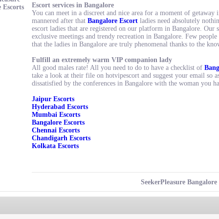
Escort services in Bangalore
 Escorts
You can meet in a discreet and nice area for a moment of getaway i
mannered after that
Bangalore Escort
ladies need absolutely nothi
escort ladies that are registered on our platform in Bangalore. Our 
exclusive meetings and trendy recreation in Bangalore. Few people w
that the ladies in Bangalore are truly phenomenal thanks to the know
Fulfill an extremely warm VIP companion lady
All good males rate! All you need to do to have a checklist of
Bang
take a look at their file on hotvipescort and suggest your email so as
dissatisfied by the conferences in Bangalore with the woman you h
Jaipur Escorts
Hyderabad Escorts
Mumbai Escorts
Bangalore Escorts
Chennai Escorts
Chandigarh Escorts
Kolkata Escorts
SeekerPleasure Bangalore 