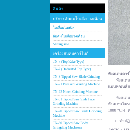
สินค้า
บริการลับคมใบเลื่อยวงเดือน
ใบเลื่อยไฮสปีส
ลับคมใบเลื่อยวงเดือน
Slitting saw
เครื่องลับคมคาร์ไบด์
TN-7 (Top/Rake Type)
TN-7 (Dedicated Top Type)
ทังสเตนคาร์
TN-8 Tipped Saw Blade Grinding
ทังสเตนคาร์
TN-21 Breaker Grinding Machine
แบบหกเหลี่
TN-22 Notch Grinding Machine
ทังสเตนคาร์
TN-51 Tipped Saw Slide Face
Grinding Machine
ทังสเตนไตรอ
1000 °C[4] ห
TN-70 Tipped Saw Blade Grinding
Machine
ทำปฏิ
TN-30 Tipped Saw Body
Gringding Machaone