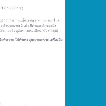
350 °C (662 °F)
,830 °F) มีความแข็งระดับ 9 ตามมาตราโมส
กล้าประมาณ 2 เท่า มีค่ามอดุลัสของยัง
 GPa และโมดูลัสของแรงเฉือน 274 GPa[8]
ือหัวเจาะ ใช้ทำกระสุนเจาะเกราะ เครื่องมือ
0.