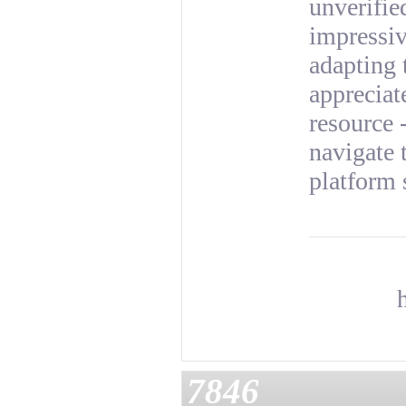
unverifie
impressiv
adapting 
appreciat
resource -
navigate 
platform 
7846