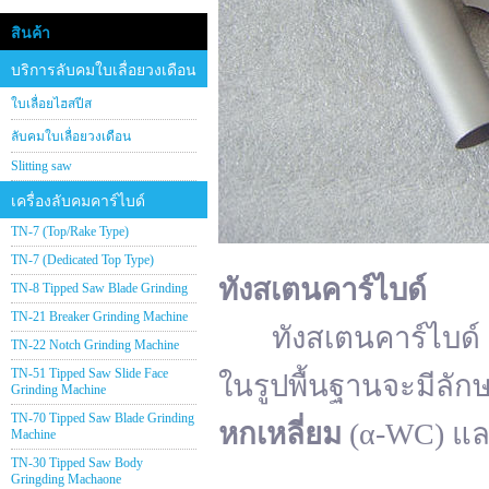
สินค้า
บริการลับคมใบเลื่อยวงเดือน
ใบเลื่อยไฮสปีส
ลับคมใบเลื่อยวงเดือน
Slitting saw
เครื่องลับคมคาร์ไบด์
TN-7 (Top/Rake Type)
TN-7 (Dedicated Top Type)
ทังสเตนคาร์ไบด์
TN-8 Tipped Saw Blade Grinding
TN-21 Breaker Grinding Machine
ทังสเตนคาร์ไบด์ (อั
TN-22 Notch Grinding Machine
TN-51 Tipped Saw Slide Face
ในรูปพื้นฐานจะมีลัก
Grinding Machine
TN-70 Tipped Saw Blade Grinding
หกเหลี่ยม
(α-WC) แ
Machine
TN-30 Tipped Saw Body
Gringding Machaone