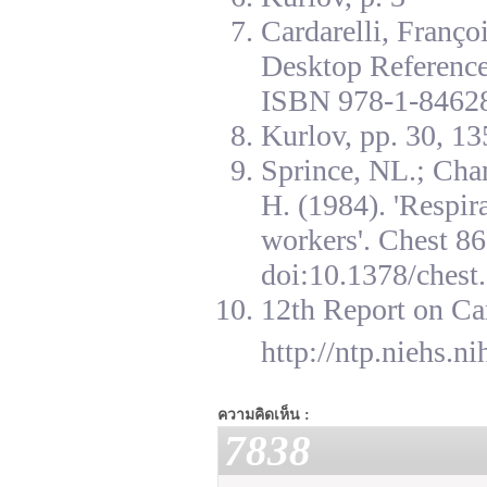
Cardarelli, Franç
Desktop Reference
ISBN 978-1-84628
Kurlov, pp. 30, 13
Sprince, NL.; Cha
H. (1984). 'Respir
workers'. Chest 8
doi:10.1378/chest.
12th Report on Ca
http://ntp.niehs.n
ความคิดเห็น :
7838