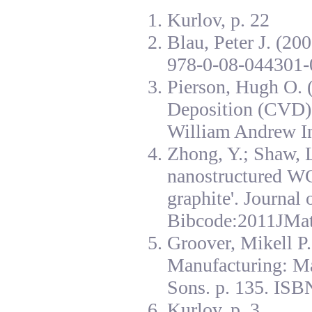
Kurlov, p. 22
Blau, Peter J. (20
978-0-08-044301-
Pierson, Hugh O. 
Deposition (CVD):
William Andrew I
Zhong, Y.; Shaw, L
nanostructured W
graphite'. Journal
Bibcode:2011JMat
Groover, Mikell P
Manufacturing: Ma
Sons. p. 135. ISB
Kurlov, p. 3