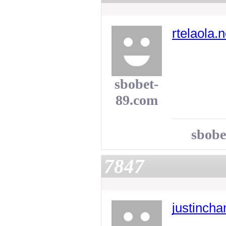
rtelaola.n
sbobet-
89.com
sbobe
7847
justinch