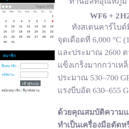
ทานอลที่อุณหภูมิ 
August 2026
Sun
Mon
Tue
Wed
Thu
Fri
Sat
WF
6 + 2 H
1
2
3
4
5
6
7
8
ทังสเตนคาร์ไบด์มีจ
9
10
11
12
13
14
15
16
17
18
19
20
21
22
23
24
25
26
27
28
29
จุดเดือดที่ 6,000 °
30
31
และประมาณ 2600 ตาม
สมาชิก
แข็งเกร็งมากกว่าเหล
ชื่อสมาชิก :
รหัสผ่าน :
ประมาณ 530–700 GPa 
แรงบีบอัด 630–655 
สมัครสมาชิก
|
ลืมรหัสผ่าน
ด้วยคุณสมบัติความแ
ทำเป็นเครื่องมือตัดห