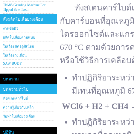
TN-85 Grinding Machine For
ทังสเตนคาร์ไบด์เต
Tipped Saw Teeth
กับคาร์บอนที่อุณหภู
สั่งผลิตใบเลื่อยวงเดือน
งานขัดผิว
ไตรออกไซด์และแกรไฟ
ผลิตใบเลื่อยตามแบบ
670 °C ตามด้วยการคา
ใบเลื่อยตัดอลูมิเนียม
ใบเลื่อยวงเดือน
หรือใช้วิธีการเคลือบ
SAW BODY
ทำปฏิกิริยาระหว
บทความ
มีเทนที่อุณหภูมิ 6
บทความทั่วไป
ทังสเตนคาร์ไบด์
WCl
6 + H
2 + CH
4
ความรู้เกี่ยวกับเหล็ก
รับทำใบเลื่อยวงเดือน
ทำปฏิกิริยาระหว
ปฎิทิน