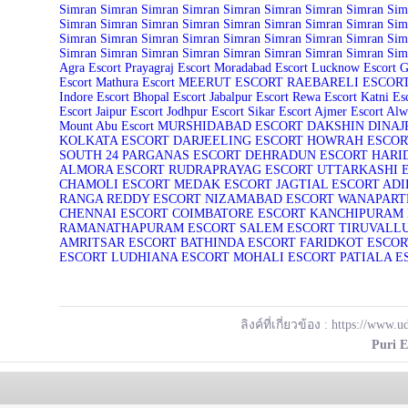
Simran
Simran
Simran
Simran
Simran
Simran
Simran
Simran
Sim
Simran
Simran
Simran
Simran
Simran
Simran
Simran
Simran
Sim
Simran
Simran
Simran
Simran
Simran
Simran
Simran
Simran
Sim
Simran
Simran
Simran
Simran
Simran
Simran
Simran
Simran
Sim
Agra Escort
Prayagraj Escort
Moradabad Escort
Lucknow Escort
G
Escort
Mathura Escort
MEERUT ESCORT
RAEBARELI ESCOR
Indore Escort
Bhopal Escort
Jabalpur Escort
Rewa Escort
Katni Es
Escort
Jaipur Escort
Jodhpur Escort
Sikar Escort
Ajmer Escort
Alw
Mount Abu Escort
MURSHIDABAD ESCORT
DAKSHIN DINAJ
KOLKATA ESCORT
DARJEELING ESCORT
HOWRAH ESCOR
SOUTH 24 PARGANAS ESCORT
DEHRADUN ESCORT
HARI
ALMORA ESCORT
RUDRAPRAYAG ESCORT
UTTARKASHI 
CHAMOLI ESCORT
MEDAK ESCORT
JAGTIAL ESCORT
ADI
RANGA REDDY ESCORT
NIZAMABAD ESCORT
WANAPART
CHENNAI ESCORT
COIMBATORE ESCORT
KANCHIPURAM 
RAMANATHAPURAM ESCORT
SALEM ESCORT
TIRUVALL
AMRITSAR ESCORT
BATHINDA ESCORT
FARIDKOT ESCOR
ESCORT
LUDHIANA ESCORT
MOHALI ESCORT
PATIALA E
ลิงค์ที่เกี่ยวข้อง :
https://www.uda
Puri E