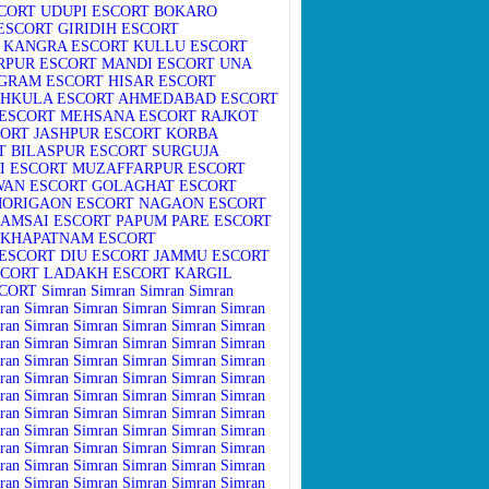
CORT
UDUPI ESCORT
BOKARO
ESCORT
GIRIDIH ESCORT
KANGRA ESCORT
KULLU ESCORT
RPUR ESCORT
MANDI ESCORT
UNA
GRAM ESCORT
HISAR ESCORT
HKULA ESCORT
AHMEDABAD ESCORT
ESCORT
MEHSANA ESCORT
RAJKOT
CORT
JASHPUR ESCORT
KORBA
T
BILASPUR ESCORT
SURGUJA
 ESCORT
MUZAFFARPUR ESCORT
WAN ESCORT
GOLAGHAT ESCORT
ORIGAON ESCORT
NAGAON ESCORT
AMSAI ESCORT
PAPUM PARE ESCORT
AKHAPATNAM ESCORT
ESCORT
DIU ESCORT
JAMMU ESCORT
CORT
LADAKH ESCORT
KARGIL
CORT
Simran
Simran
Simran
Simran
ran
Simran
Simran
Simran
Simran
Simran
ran
Simran
Simran
Simran
Simran
Simran
ran
Simran
Simran
Simran
Simran
Simran
ran
Simran
Simran
Simran
Simran
Simran
ran
Simran
Simran
Simran
Simran
Simran
ran
Simran
Simran
Simran
Simran
Simran
ran
Simran
Simran
Simran
Simran
Simran
ran
Simran
Simran
Simran
Simran
Simran
ran
Simran
Simran
Simran
Simran
Simran
ran
Simran
Simran
Simran
Simran
Simran
ran
Simran
Simran
Simran
Simran
Simran