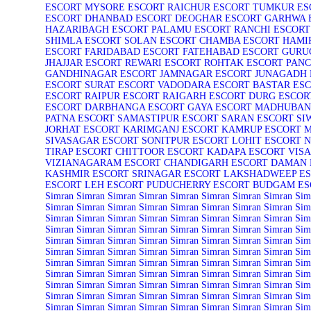
ESCORT
MYSORE ESCORT
RAICHUR ESCORT
TUMKUR ES
ESCORT
DHANBAD ESCORT
DEOGHAR ESCORT
GARHWA 
HAZARIBAGH ESCORT
PALAMU ESCORT
RANCHI ESCORT
SHIMLA ESCORT
SOLAN ESCORT
CHAMBA ESCORT
HAMI
ESCORT
FARIDABAD ESCORT
FATEHABAD ESCORT
GURU
JHAJJAR ESCORT
REWARI ESCORT
ROHTAK ESCORT
PANC
GANDHINAGAR ESCORT
JAMNAGAR ESCORT
JUNAGADH 
ESCORT
SURAT ESCORT
VADODARA ESCORT
BASTAR ES
ESCORT
RAIPUR ESCORT
RAIGARH ESCORT
DURG ESCOR
ESCORT
DARBHANGA ESCORT
GAYA ESCORT
MADHUBANI
PATNA ESCORT
SAMASTIPUR ESCORT
SARAN ESCORT
SI
JORHAT ESCORT
KARIMGANJ ESCORT
KAMRUP ESCORT
M
SIVASAGAR ESCORT
SONITPUR ESCORT
LOHIT ESCORT
N
TIRAP ESCORT
CHITTOOR ESCORT
KADAPA ESCORT
VIS
VIZIANAGARAM ESCORT
CHANDIGARH ESCORT
DAMAN 
KASHMIR ESCORT
SRINAGAR ESCORT
LAKSHADWEEP ES
ESCORT
LEH ESCORT
PUDUCHERRY ESCORT
BUDGAM ES
Simran
Simran
Simran
Simran
Simran
Simran
Simran
Simran
Sim
Simran
Simran
Simran
Simran
Simran
Simran
Simran
Simran
Sim
Simran
Simran
Simran
Simran
Simran
Simran
Simran
Simran
Sim
Simran
Simran
Simran
Simran
Simran
Simran
Simran
Simran
Sim
Simran
Simran
Simran
Simran
Simran
Simran
Simran
Simran
Sim
Simran
Simran
Simran
Simran
Simran
Simran
Simran
Simran
Sim
Simran
Simran
Simran
Simran
Simran
Simran
Simran
Simran
Sim
Simran
Simran
Simran
Simran
Simran
Simran
Simran
Simran
Sim
Simran
Simran
Simran
Simran
Simran
Simran
Simran
Simran
Sim
Simran
Simran
Simran
Simran
Simran
Simran
Simran
Simran
Sim
Simran
Simran
Simran
Simran
Simran
Simran
Simran
Simran
Sim