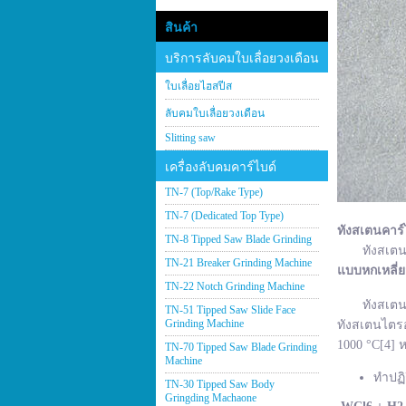
สินค้า
บริการลับคมใบเลื่อยวงเดือน
ใบเลื่อยไฮสปีส
ลับคมใบเลื่อยวงเดือน
Slitting saw
เครื่องลับคมคาร์ไบด์
TN-7 (Top/Rake Type)
TN-7 (Dedicated Top Type)
ทังสเตนคาร์
TN-8 Tipped Saw Blade Grinding
ทังสเตนคาร์
TN-21 Breaker Grinding Machine
แบบหกเหลี่
TN-22 Notch Grinding Machine
ทังสเตนคาร์
TN-51 Tipped Saw Slide Face
Grinding Machine
ทังสเตนไตรอ
1000 °C[4] ห
TN-70 Tipped Saw Blade Grinding
Machine
ทำปฏิ
TN-30 Tipped Saw Body
Gringding Machaone