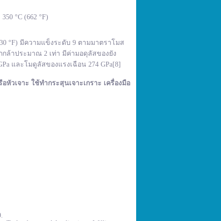
350 °C (662 °F)
,830 °F) มีความแข็งระดับ 9 ตามมาตราโมส
กล้าประมาณ 2 เท่า มีค่ามอดุลัสของยัง
 GPa และโมดูลัสของแรงเฉือน 274 GPa[8]
ือหัวเจาะ ใช้ทำกระสุนเจาะเกราะ เครื่องมือ
0.