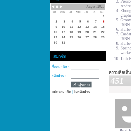
Piers
Andre
August 2026
Zhong
Sun
Mon
Tue
Wed
Thu
Fri
Sat
graphi
1
Groove
2
3
4
5
6
7
8
ISBN 
9
10
11
12
13
14
15
Kurlov
16
17
18
19
20
21
22
Cardar
23
24
25
26
27
28
29
ISBN 
30
31
Kurlov
Sprinc
worke
สมาชิก
12th R
ชื่อสมาชิก :
ความคิดเห็น
รหัสผ่าน :
451
สมัครสมาชิก
|
ลืมรหัสผ่าน
Puri E