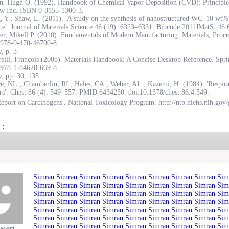
on, Hugh O. (1992). Handbook of Chemical Vapor Deposition (CVD): Principles
w Inc. ISBN 0-8155-1300-3.
, Y.; Shaw, L. (2011). 'A study on the synthesis of nanostructured WC–10 wt
te'. Journal of Materials Science 46 (19): 6323–6331. Bibcode:2011JMatS..46
r, Mikell P. (2010). Fundamentals of Modern Manufacturing: Materials, Proce
978-0-470-46700-8.
, p. 3
elli, François (2008). Materials Handbook: A Concise Desktop Reference. Spr
978-1-84628-669-8.
, pp. 30, 135
e, NL.; Chamberlin, RI.; Hales, CA.; Weber, AL.; Kazemi, H. (1984). 'Respirat
rs'. Chest 86 (4): 549–557. PMID 6434250. doi:10.1378/chest.86.4.549.
eport on Carcinogens'. National Toxicology Program. http://ntp.niehs.nih.gov/
 :
Simran
Simran
Simran
Simran
Simran
Simran
Simran
Simran
Sim
Simran
Simran
Simran
Simran
Simran
Simran
Simran
Simran
Sim
Simran
Simran
Simran
Simran
Simran
Simran
Simran
Simran
Sim
Simran
Simran
Simran
Simran
Simran
Simran
Simran
Simran
Sim
Simran
Simran
Simran
Simran
Simran
Simran
Simran
Simran
Sim
Simran
Simran
Simran
Simran
Simran
Simran
Simran
Simran
Sim
Simran
Simran
Simran
Simran
Simran
Simran
Simran
Simran
Sim
scort