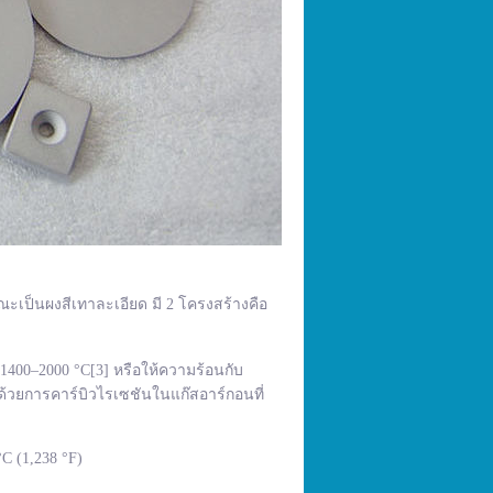
ณะเป็นผงสีเทาละเอียด มี 2 โครงสร้างคือ
400–2000 °C[3] หรือให้ความร้อนกับ
้วยการคาร์บิวไรเซชันในแก๊สอาร์กอนที่
C (1,238 °F)