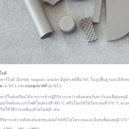
ไบด์
ไบด์ (อังกฤษ: tungsten carbide) มีสูตรเคมีคือ WC ในรูปพื้นฐานจะมีลักษ
ยม
(α-WC) และ
แบบลูกบาศก์
(β-WC)
ไบด์เตรียมได้จากการทำปฏิกิริยาระหว่างทังสเตนกับคาร์บอนที่อุณหภูมิ 1
อกไซด์และแกรไฟต์โดยตรงที่ 900 °C หรือในแก๊สไฮโดรเจนที่ 670 °C ตามด
รือใช้วิธีการเคลือบด้วยไอเคมี เช่น
กิริยาระหว่างทังสเตนเฮกซะคลอไรด์กับไฮโดรเจนและมีเทนที่อุณหภูมิ 670 °