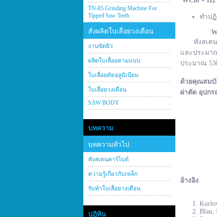
WCl
6 + H
2
TN-85 Grinding Machine For
Tipped Saw Teeth
ทำปฏิ
สั่งผลิตใบเลื่อยวงเดือน
W
ทังสเตนคาร์
งานขัดผิว
และประมาณ 2
ผลิตใบเลื่อยตามแบบ
ประมาณ 530–
ใบเลื่อยตัดอลูมิเนียม
ด้วยคุณสมบั
ใบเลื่อยวงเดือน
ผ่าตัด อุปกร
SAW BODY
บทความ
บทความทั่วไป
ทังสเตนคาร์ไบด์
ความรู้เกี่ยวกับเหล็ก
อ้างอิง
รับทำใบเลื่อยวงเดือน
Kurlov
Blau, 
ปฎิทิน