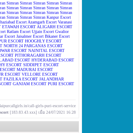
ran
Simran
Simran
Simran
Simran
Simran
ran
Simran
Simran
Simran
Simran
Simran
ran
Simran
Simran
Simran
Simran
Simran
ran
Simran
Simran
Simran
Kanpur Escort
haziabad Escort
Azamgarh Escort
Varanasi
T
ETAWAH ESCORT
ALIGARH ESCORT
cort
Ratlam Escort
Ujjain Escort
Gwalior
ar Escort
Jaisalmer Escort
Bikaner Escort
PUR ESCORT
HOOGHLY ESCORT
T
NORTH 24 PARGANAS ESCORT
DWAR ESCORT
NAINITAL ESCORT
ESCORT
PITHORAGARH ESCORT
LABAD ESCORT
HYDERABAD ESCORT
HY ESCORT
SIDDIPET ESCORT
ESCORT
MADURAI ESCORT
UR ESCORT
VELLORE ESCORT
T
FAZILKA ESCORT
JALANDHAR
SCORT
GANJAM ESCORT
PURI ESCORT
ipurcallgirls.in/call-girls-puri-escort-service
scort
[183.83.43.xxx] เมื่อ 24/07/2021 16:28