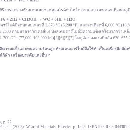
 + CH
4
→
WC +
6 HCl
กิริยาระหว่างทังสเตนเฮกซะฟลูออไรด์กับไฮโดรเจนและเมทานอลที่อุณหภูมิ 
F
6 + 2 H
2 + CH
3OH
→ WC +
6 HF + H
2O
ไบด์มีจุดหลอมเหลวที่ 2,870 °C (5,200 °F) และจุดเดือดที่ 6,000 °C (10
600 ตามมาตราวิกเคอส์[5] ทังสเตนคาร์ไบด์มีความแข็งเกร็งมากกว่าเหล็ก
700 GPa (77,000–102,000 ksi)[2][6][5][7] โมดูลัสของแรงบีบอัด 630–655
ติความแข็งและทนความร้อนสูง ทังสเตนคาร์ไบด์จึงใช้ทำเป็นเครื่องมือตัดหร
ณ์กีฬา เครื่องประดับและอื่น ๆ
, p. 22
Peter J. (2003). Wear of Materials. Elsevier. p. 1345. ISBN 978-0-08-044301-