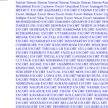
Simran
Simran
Simran
Simran
Simran
Simran
Simran
Simran
Kan
Moradabad Escort
Lucknow Escort
Ghaziabad Escort
Azamgarh Es
MEERUT ESCORT
RAEBARELI ESCORT
ETAWAH ESCORT
Escort
Jabalpur Escort
Rewa Escort
Katni Escort
Ratlam Escort
Ujj
Jodhpur Escort
Sikar Escort
Ajmer Escort
Alwar Escort
Jaisalmer 
MURSHIDABAD ESCORT
DAKSHIN DINAJPUR ESCORT
HO
DARJEELING ESCORT
HOWRAH ESCORT
NORTH 24 PARG
ESCORT
DEHRADUN ESCORT
HARIDWAR ESCORT
NAINIT
RUDRAPRAYAG ESCORT
UTTARKASHI ESCORT
PITHORAG
MEDAK ESCORT
JAGTIAL ESCORT
ADILABAD ESCORT
HY
ESCORT
NIZAMABAD ESCORT
WANAPARTHY ESCORT
SID
COIMBATORE ESCORT
KANCHIPURAM ESCORT
MADURAI
SALEM ESCORT
TIRUVALLUR ESCORT
VELLORE ESCORT
ESCORT
FARIDKOT ESCORT
FAZILKA ESCORT
JALANDHA
MOHALI ESCORT
PATIALA ESCORT
GANJAM ESCORT
PUR
CUTTACK ESCORT
KHORDHA ESCORT
MAYURBHANJ ESC
ESCORT
AIZAWL ESCORT
CHAMPHAI ESCORT
HNAHTHIA
KHAWZAWL ESCORT
LAWNGTLAI ESCORT
LUNGLEI ESC
SERCHHIP ESCORT
SAITUAL ESCORT
MON ESCORT
DIMA
KOHIMA ESCORT
LONGLENG ESCORT
MOKOKCHUNG ES
ESCORT
PHEK ESCORT
TUENSANG ESCORT
WOKHA ESCO
AHMEDNAGAR ESCORT
AURANGABAD ESCORT
JALGAON
ESCORT
NAGPUR ESCORT
NANDED ESCORT
NASHIK ESC
ESCORT
SOLAPUR ESCORT
THANE ESCORT
ERNAKULAM 
ESCORT
KASARAGOD ESCORT
KOLLAM ESCORT
KOZHIK
PALAKKAD ESCORT
PATHANAMTHITTA ESCORT
THIRUV
ESCORT
WAYANAD ESCORT
BELGAUM ESCORT
BELLARY
DAVANAGERE ESCORT
DHARWAD ESCORT
GULBARGA ES