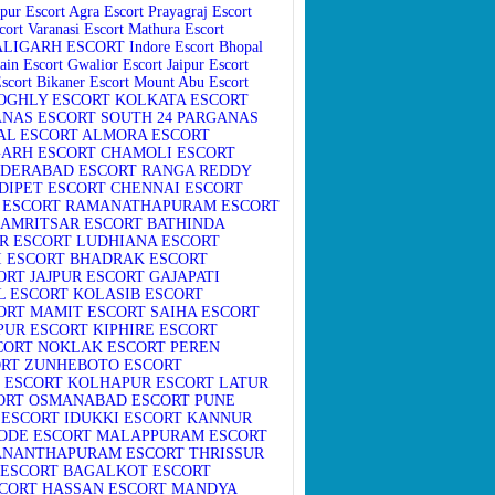
pur Escort
Agra Escort
Prayagraj Escort
cort
Varanasi Escort
Mathura Escort
ALIGARH ESCORT
Indore Escort
Bhopal
ain Escort
Gwalior Escort
Jaipur Escort
Escort
Bikaner Escort
Mount Abu Escort
OGHLY ESCORT
KOLKATA ESCORT
ANAS ESCORT
SOUTH 24 PARGANAS
AL ESCORT
ALMORA ESCORT
ARH ESCORT
CHAMOLI ESCORT
DERABAD ESCORT
RANGA REDDY
DIPET ESCORT
CHENNAI ESCORT
 ESCORT
RAMANATHAPURAM ESCORT
AMRITSAR ESCORT
BATHINDA
R ESCORT
LUDHIANA ESCORT
I ESCORT
BHADRAK ESCORT
ORT
JAJPUR ESCORT
GAJAPATI
L ESCORT
KOLASIB ESCORT
ORT
MAMIT ESCORT
SAIHA ESCORT
PUR ESCORT
KIPHIRE ESCORT
CORT
NOKLAK ESCORT
PEREN
RT
ZUNHEBOTO ESCORT
 ESCORT
KOLHAPUR ESCORT
LATUR
ORT
OSMANABAD ESCORT
PUNE
ESCORT
IDUKKI ESCORT
KANNUR
ODE ESCORT
MALAPPURAM ESCORT
ANANTHAPURAM ESCORT
THRISSUR
 ESCORT
BAGALKOT ESCORT
CORT
HASSAN ESCORT
MANDYA