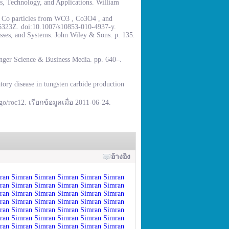
, Technology, and Applications. William
% Co particles from WO3 , Co3O4 , and
.6323Z. doi:10.1007/s10853-010-4937-y.
sses, and Systems. John Wiley & Sons. p. 135.
inger Science & Business Media. pp. 640–.
ory disease in tungsten carbide production
go/roc12. เรียกข้อมูลเมื่อ 2011-06-24.
อ้างอิง
ran
Simran
Simran
Simran
Simran
Simran
ran
Simran
Simran
Simran
Simran
Simran
ran
Simran
Simran
Simran
Simran
Simran
ran
Simran
Simran
Simran
Simran
Simran
ran
Simran
Simran
Simran
Simran
Simran
ran
Simran
Simran
Simran
Simran
Simran
ran
Simran
Simran
Simran
Simran
Simran