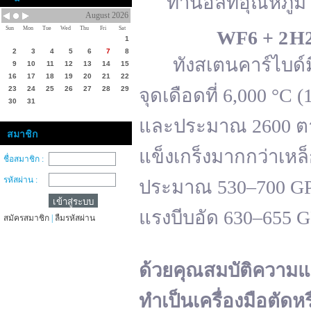
ทานอลที่อุณหภูมิ 
August 2026
Sun
Mon
Tue
Wed
Thu
Fri
Sat
WF
6 + 2 H
1
2
3
4
5
6
7
8
ทังสเตนคาร์ไบด์มีจ
9
10
11
12
13
14
15
16
17
18
19
20
21
22
23
24
25
26
27
28
29
จุดเดือดที่ 6,000 °
30
31
และประมาณ 2600 ตาม
สมาชิก
แข็งเกร็งมากกว่าเหล
ชื่อสมาชิก :
รหัสผ่าน :
ประมาณ 530–700 GPa 
แรงบีบอัด 630–655 
สมัครสมาชิก
|
ลืมรหัสผ่าน
ด้วยคุณสมบัติความแ
ทำเป็นเครื่องมือตัดห