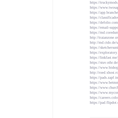
https://truckymods
https://www.twos
https://app.branc
https://classifi
https://defolio.co
https://email-supp
https://md.cored
http://traianzone
http://md.ctdo.de
https://sketchersu
https://explorator
https://linkfast.me
https://stuv.othr.
https://www.bishop
http://roed.xhost
https://pads.zapf.
https://www.betm
https://www.church
https://www.mycom
https://careers.co
https://pad.flipdo