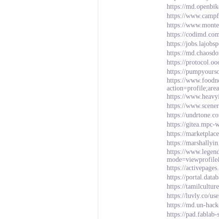
https://md.openb
https://www.campf
https://www.monte
https://codimd.c
https://jobs.lajob
https://md.chaos
https://protocol.o
https://pumpyours
https://www.foodn
action=profile;a
https://www.heavy
https://www.scen
https://undrtone.
https://gitea.mpc
https://marketpla
https://marshally
https://www.legen
mode=viewprofil
https://activepage
https://portal.da
https://tamilcultu
https://luvly.co/u
https://md.un-hack
https://pad.fablab