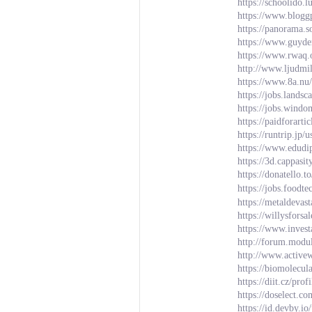
https://schoolido.
https://www.blogg
https://panorama.s
https://www.guyd
https://www.rwaq
http://www.ljudmi
https://www.8a.nu
https://jobs.lands
https://jobs.wind
https://paidforarti
https://runtrip.jp/
https://www.edudi
https://3d.cappasi
https://donatello.
https://jobs.foodt
https://metaldeva
https://willysfors
https://www.inves
http://forum.modu
http://www.activ
https://biomolecul
https://diit.cz/pr
https://doselect.
https://id.devby.i