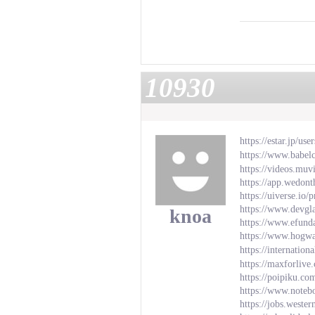
10930
https://estar.jp/us
https://www.babel
https://videos.muv
https://app.wedon
https://uiverse.io
https://www.devgl
knoa
https://www.efun
https://www.hogwa
https://internation
https://maxforlive
https://poipiku.c
https://www.note
https://jobs.weste