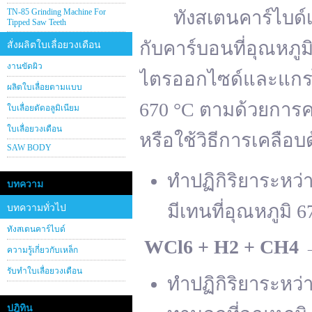
TN-85 Grinding Machine For
ทังสเตนคาร์ไบด์เต
Tipped Saw Teeth
กับคาร์บอนที่อุณหภู
สั่งผลิตใบเลื่อยวงเดือน
งานขัดผิว
ไตรออกไซด์และแกรไฟ
ผลิตใบเลื่อยตามแบบ
670 °C ตามด้วยการคา
ใบเลื่อยตัดอลูมิเนียม
ใบเลื่อยวงเดือน
หรือใช้วิธีการเคลือบ
SAW BODY
ทำปฏิกิริยาระหว
บทความ
มีเทนที่อุณหภูมิ 6
บทความทั่วไป
ทังสเตนคาร์ไบด์
WCl
6 + H
2 + CH
4
ความรู้เกี่ยวกับเหล็ก
รับทำใบเลื่อยวงเดือน
ทำปฏิกิริยาระหว
ปฎิทิน