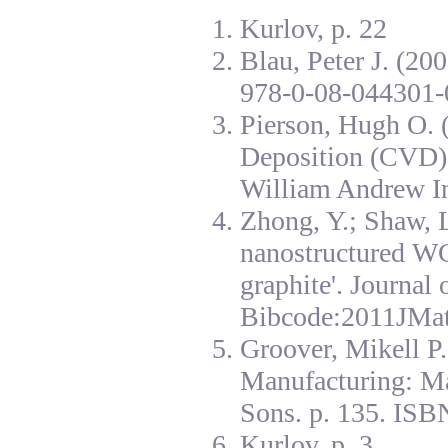
Kurlov, p. 22
Blau, Peter J. (20
978-0-08-044301-
Pierson, Hugh O. 
Deposition (CVD):
William Andrew I
Zhong, Y.; Shaw, L
nanostructured W
graphite'. Journal
Bibcode:2011JMat
Groover, Mikell P
Manufacturing: Ma
Sons. p. 135. ISB
Kurlov, p. 3