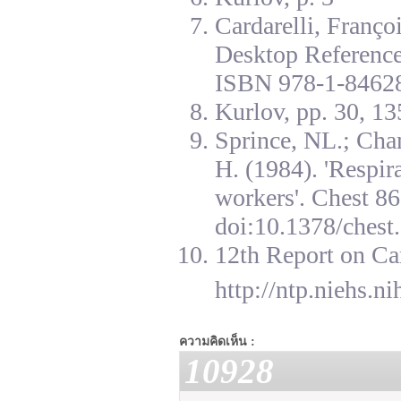
Cardarelli, Franç
Desktop Reference
ISBN 978-1-84628
Kurlov, pp. 30, 13
Sprince, NL.; Cha
H. (1984). 'Respir
workers'. Chest 8
doi:10.1378/chest.
12th Report on Ca
http://ntp.niehs.n
ความคิดเห็น :
10928