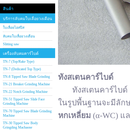
สินค้า
บริการลับคมใบเลื่อยวงเดือน
ใบเลื่อยไฮสปีส
ลับคมใบเลื่อยวงเดือน
Slitting saw
เครื่องลับคมคาร์ไบด์
TN-7 (Top/Rake Type)
TN-7 (Dedicated Top Type)
ทังสเตนคาร์ไบด์
TN-8 Tipped Saw Blade Grinding
TN-21 Breaker Grinding Machine
ทังสเตนคาร์ไบด์ (อั
TN-22 Notch Grinding Machine
TN-51 Tipped Saw Slide Face
ในรูปพื้นฐานจะมีลัก
Grinding Machine
TN-70 Tipped Saw Blade Grinding
หกเหลี่ยม
(α-WC) แ
Machine
TN-30 Tipped Saw Body
Gringding Machaone