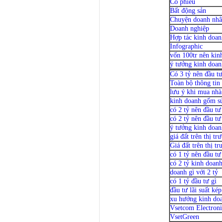
Cổ phiếu
Bất động sản
Chuyện doanh nh
Doanh nghiệp
Hợp tác kinh doan
Infographic
vốn 100tr nên kin
ý tưởng kinh doan
Có 3 tỷ nên đầu t
Toàn bộ thông tin
lưu ý khi mua nhà 
kinh doanh gốm s
có 2 tỷ nên đầu tư
có 2 tỷ nên đầu tư
ý tưởng kinh doan
giá đất trên thị t
Giá đất trên thị t
có 1 tỷ nên đầu tư
có 2 tỷ kinh doanh
doanh gì với 2 tỷ
có 1 tỷ đầu tư gì
đầu tư lãi suất kép
xu hướng kinh do
Vsetcom Electroni
VsetGreen