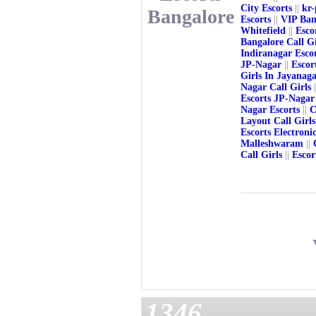
City Escorts
||
kr-
Bangalore
Escorts
||
VIP Ban
Whitefield
||
Esco
Bangalore Call Gi
Indiranagar Esco
JP-Nagar
||
Escor
Girls In Jayanag
Nagar Call Girls
|
Escorts JP-Nagar
Nagar Escorts
||
C
Layout Call Girls
Escorts Electroni
Malleshwaram
||
Call Girls
||
Escor
1346