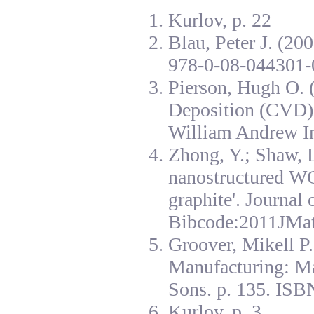
Kurlov, p. 22
Blau, Peter J. (20
978-0-08-044301-
Pierson, Hugh O. 
Deposition (CVD):
William Andrew I
Zhong, Y.; Shaw, L
nanostructured W
graphite'. Journal
Bibcode:2011JMat
Groover, Mikell P
Manufacturing: Ma
Sons. p. 135. ISB
Kurlov, p. 3