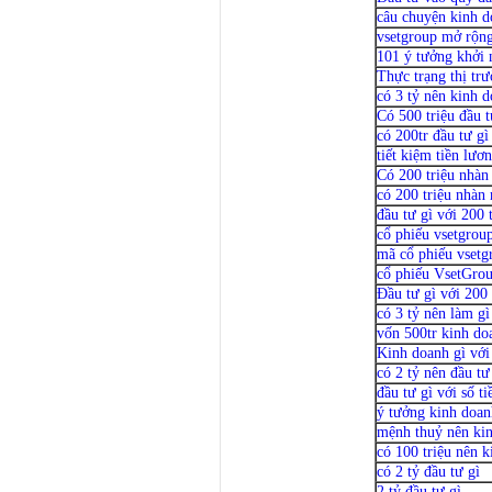
câu chuyện kinh d
vsetgroup mở rộng
101 ý tưởng khởi 
Thực trạng thị tr
có 3 tỷ nên kinh d
Có 500 triệu đầu t
có 200tr đầu tư gì
tiết kiệm tiền lươ
Có 200 triệu nhàn 
có 200 triệu nhàn 
đầu tư gì với 200 
cổ phiếu vsetgrou
mã cổ phiếu vsetg
cổ phiếu VsetGro
Đầu tư gì với 200 
có 3 tỷ nên làm gì
vốn 500tr kinh do
Kinh doanh gì với 
có 2 tỷ nên đầu tư
đầu tư gì với số t
ý tưởng kinh doan
mệnh thuỷ nên kin
có 100 triệu nên 
có 2 tỷ đầu tư gì
2 tỷ đầu tư gì