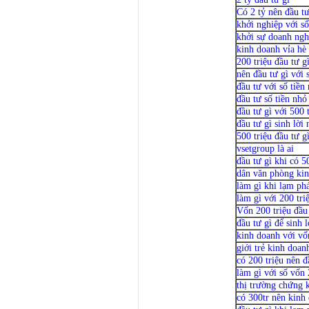
Có 2 tỷ nên đầu tư
khởi nghiệp với số
khởi sự doanh ngh
kinh doanh vỉa hè
200 triệu đầu tư g
nên đầu tư gì với 
đầu tư với số tiền
đầu tư số tiền nhỏ
đầu tư gì với 500 
đầu tư gì sinh lời
500 triệu đầu tư g
vsetgroup là ai
đầu tư gì khi có 5
dân văn phòng kin
làm gì khi lạm phá
làm gì với 200 tri
Vốn 200 triệu đầu 
đầu tư gì để sinh 
kinh doanh với vố
giới trẻ kinh doan
có 200 triệu nên đ
làm gì với số vốn 
thị trường chứng 
có 300tr nên kinh