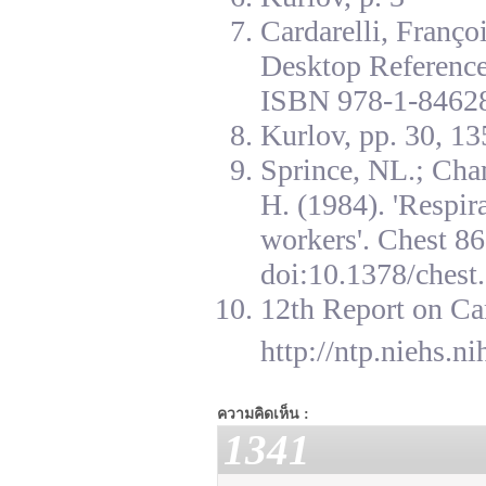
Cardarelli, Franç
Desktop Reference
ISBN 978-1-84628
Kurlov, pp. 30, 13
Sprince, NL.; Cha
H. (1984). 'Respir
workers'. Chest 8
doi:10.1378/chest.
12th Report on Ca
http://ntp.niehs.n
ความคิดเห็น :
1341