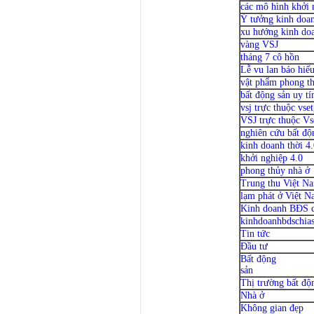
các mô hình khởi 
Ý tưởng kinh doan
xu hướng kinh doa
vàng VSJ
tháng 7 cô hồn
Lễ vu lan báo hiế
vật phẩm phong t
bất động sản uy tí
vsj trực thuộc vse
VSJ trực thuộc V
nghiên cứu bất độ
kinh doanh thời 4
khởi nghiệp 4.0
phong thủy nhà ở
Trung thu Việt N
lạm phát ở Việt 
Kinh doanh BĐS c
kinhdoanhbdschia
Tin tức
Đầu tư
Bất động
sản
Thị trường bất độ
Nhà ở
Không gian đẹp