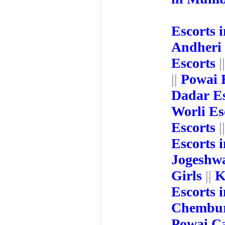
Escorts 
Andheri 
Escorts
|
||
Powai 
Dadar Es
Worli Es
Escorts
|
Escorts i
Jogeshw
Girls
||
K
Escorts 
Chembur 
Powai Ca