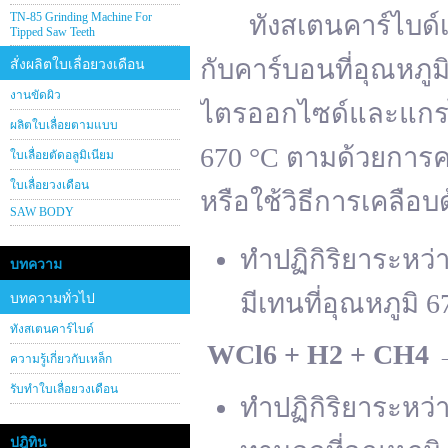
TN-85 Grinding Machine For
ทังสเตนคาร์ไบด์เต
Tipped Saw Teeth
กับคาร์บอนที่อุณหภู
สั่งผลิตใบเลื่อยวงเดือน
งานขัดผิว
ไตรออกไซด์และแกรไฟ
ผลิตใบเลื่อยตามแบบ
670 °C ตามด้วยการคา
ใบเลื่อยตัดอลูมิเนียม
ใบเลื่อยวงเดือน
หรือใช้วิธีการเคลือบ
SAW BODY
ทำปฏิกิริยาระหว
บทความ
มีเทนที่อุณหภูมิ 6
บทความทั่วไป
ทังสเตนคาร์ไบด์
WCl
6 + H
2 + CH
4
ความรู้เกี่ยวกับเหล็ก
รับทำใบเลื่อยวงเดือน
ทำปฏิกิริยาระหว
ปฎิทิน