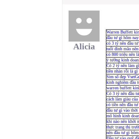
Warren Buffett ki
đầu tư gì hôm nay
có 3 tỷ nên đầu tư
Alicia
tuổi đinh mão nên
có 800 triệu nên l
ý tưởng kinh doan
Có 2 tỷ nên làm g
tiền nhàn rỗi là gì
Sim số đẹp VsetG
kinh nghiệm đầu t
warren buffett kin
Có 3 tỷ nên đầu tư
cách làm giàu của
có tiền nên đầu tư
đầu tư gì vào thời
mô hình kinh doa
khi nào nên khởi 
thực trạng thị tr
nên đầu tư gì hôm
Đầu tư vào quỹ đầ