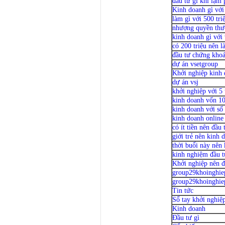
đầu tư gì khi lạm 
Kinh doanh gì với
làm gì với 500 tri
nhượng quyền thư
kinh doanh gì với 
có 200 triệu nên l
đầu tư chứng kho
dự án vsetgroup
Khởi nghiệp kinh 
dự án vsj
khởi nghiệp với 5 
kinh doanh vốn 10
kinh doanh với số
kinh doanh online
có ít tiền nên đầu 
giới trẻ nên kinh 
thời buổi này nên
kinh nghiệm đầu 
Khởi nghiệp nên đ
group29khoinghie
group29khoinghi
Tin tức
Sổ tay khởi nghiệ
Kinh doanh
Đầu tư gì