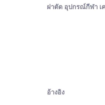
ผ่าตัด อุปกรณ์กีฬา เ
อ้างอิง