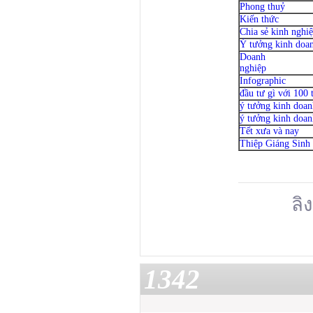
Phong thuỷ
Kiến thức
Chia sẻ kinh nghi
Ý tưởng kinh doa
Doanh
nghiệp
Infographic
đầu tư gì với 100 
ý tưởng kinh doanh
ý tưởng kinh doan
Tết xưa và nay
Thiệp Giáng Sinh
ลิง
1342