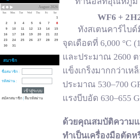
ทานอลที่อุณหภูมิ 
August 2026
Sun
Mon
Tue
Wed
Thu
Fri
Sat
WF
6 + 2 H
1
2
3
4
5
6
7
8
ทังสเตนคาร์ไบด์มีจ
9
10
11
12
13
14
15
16
17
18
19
20
21
22
23
24
25
26
27
28
29
จุดเดือดที่ 6,000 °
30
31
และประมาณ 2600 ตาม
สมาชิก
แข็งเกร็งมากกว่าเหล
ชื่อสมาชิก :
รหัสผ่าน :
ประมาณ 530–700 GPa 
แรงบีบอัด 630–655 
สมัครสมาชิก
|
ลืมรหัสผ่าน
ด้วยคุณสมบัติความแ
ทำเป็นเครื่องมือตัดห