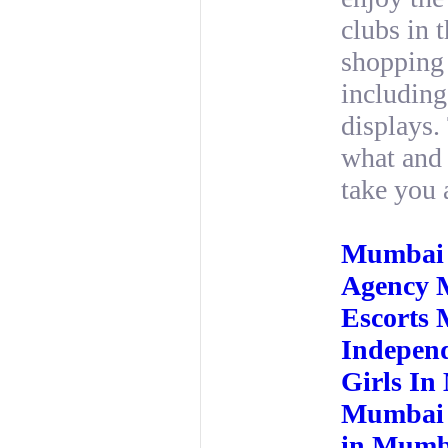
clubs in 
shopping 
including
displays.
what and 
take you 
Mumbai 
Agency 
Escorts
Indepen
Girls I
Mumbai c
in Mumb