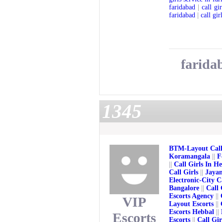
faridabad
|
call gi
faridabad
|
call gir
faridab
1345
BTM-Layout Call
Koramangala
||
F
||
Call Girls In H
Call Girls
||
Jayan
Electronic-City C
Bangalore
||
Call 
Escorts Agency
||
VIP
Layout Escorts
||
Escorts Hebbal
||
Escorts
Escorts
||
Call Gi