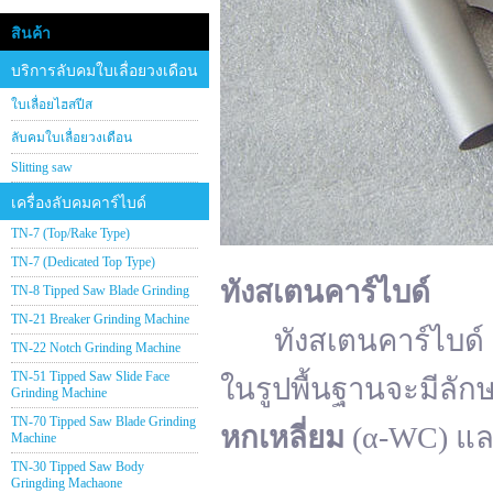
สินค้า
บริการลับคมใบเลื่อยวงเดือน
ใบเลื่อยไฮสปีส
ลับคมใบเลื่อยวงเดือน
Slitting saw
เครื่องลับคมคาร์ไบด์
TN-7 (Top/Rake Type)
TN-7 (Dedicated Top Type)
ทังสเตนคาร์ไบด์
TN-8 Tipped Saw Blade Grinding
TN-21 Breaker Grinding Machine
ทังสเตนคาร์ไบด์ (อั
TN-22 Notch Grinding Machine
TN-51 Tipped Saw Slide Face
ในรูปพื้นฐานจะมีลัก
Grinding Machine
TN-70 Tipped Saw Blade Grinding
หกเหลี่ยม
(α-WC) แ
Machine
TN-30 Tipped Saw Body
Gringding Machaone