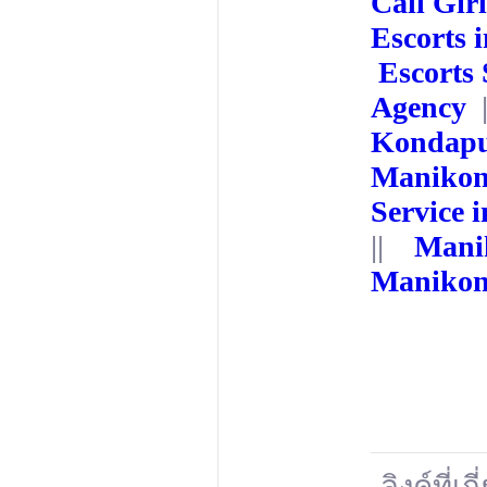
Call Gir
Escorts 
Escorts
Agency
|
Kondap
Maniko
Service 
||
Manik
Maniko
ลิงค์ที่เก