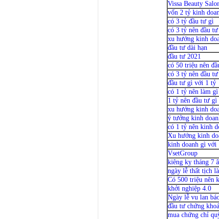
Vissa Beauty Salo
vốn 2 tỷ kinh doa
có 3 tỷ đầu tư gì
có 3 tỷ nên đầu tư
xu hướng kinh do
đầu tư dài hạn
đầu tư 2021
có 50 triệu nên đầ
có 3 tỷ nên đầu tư
đầu tư gì với 1 tỷ
có 1 tỷ nên làm gì
1 tỷ nên đầu tư gì
xu hướng kinh doa
ý tưởng kinh doan
có 1 tỷ nên kinh d
Xu hướng kinh doa
kinh doanh gì với
VsetGroup
kiêng kỵ tháng 7 
ngày lễ thất tịch l
Có 500 triệu nên 
khởi nghiệp 4.0
Ngày lễ vu lan bá
đầu tư chứng kho
mua chứng chỉ qu