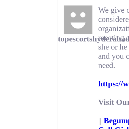
We give o
considere
organizat
meeting e
topescortshyderaba
she or he
and you c
need.
https://
Visit Ou
||
Begump