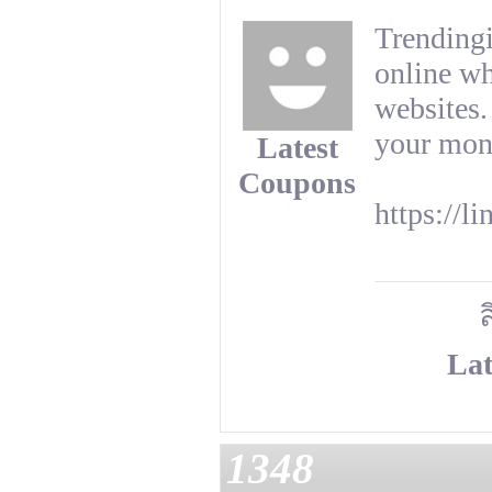
Trending
online wh
websites.
your mon
Latest
Coupons
https://li
ล
Lat
1348