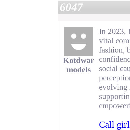
6047
In 2023, 
vital com
fashion, 
confidenc
Kotdwar
social ca
models
perceptio
evolving 
supporting
empoweri
Call gir