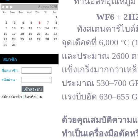
ทานอลที่อุณหภูมิ 
August 2026
Sun
Mon
Tue
Wed
Thu
Fri
Sat
WF
6 + 2 H
1
2
3
4
5
6
7
8
ทังสเตนคาร์ไบด์มีจ
9
10
11
12
13
14
15
16
17
18
19
20
21
22
23
24
25
26
27
28
29
จุดเดือดที่ 6,000 °
30
31
และประมาณ 2600 ตาม
สมาชิก
แข็งเกร็งมากกว่าเหล
ชื่อสมาชิก :
รหัสผ่าน :
ประมาณ 530–700 GPa 
แรงบีบอัด 630–655 
สมัครสมาชิก
|
ลืมรหัสผ่าน
ด้วยคุณสมบัติความแ
ทำเป็นเครื่องมือตัดห