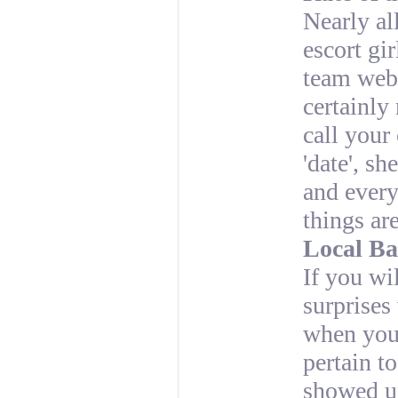
Nearly a
escort gi
team web
certainly
call your
'date', sh
and every
things are
Local Ba
If you wi
surprises
when you
pertain t
showed up