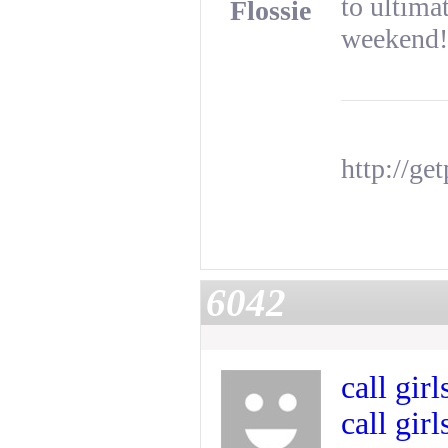
to ultima
Flossie
weekend!
http://g
6042
call girl
call girl