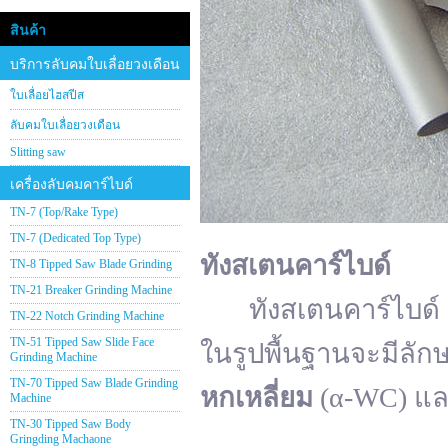
สินค้า
บริการลับคมใบเลื่อยวงเดือน
ใบเลื่อยไฮสปีส
ลับคมใบเลื่อยวงเดือน
Slitting saw
เครื่องลับคมคาร์ไบด์
TN-7 (Top/Rake Type)
TN-7 (Dedicated Top Type)
ทังสเตนคาร์ไบด์
TN-8 Tipped Saw Blade Grinding
TN-21 Breaker Grinding Machine
ทังสเตนคาร์ไบด์ (อั
TN-22 Notch Grinding Machine
TN-51 Tipped Saw Slide Face
ในรูปพื้นฐานจะมีลัก
Grinding Machine
TN-70 Tipped Saw Blade Grinding
หกเหลี่ยม
(α-WC) แ
Machine
TN-30 Tipped Saw Body
Gringding Machaone