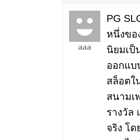
PG SLO
หนึ่งขอ
aaa
นิยมเป็
ออกแบบท
สล็อตในส
สนามเพ
รางวัล 
จริง โดย