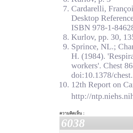
Cardarelli, Franç
Desktop Reference
ISBN 978-1-84628
Kurlov, pp. 30, 13
Sprince, NL.; Cha
H. (1984). 'Respir
workers'. Chest 8
doi:10.1378/chest.
12th Report on Ca
http://ntp.niehs.n
ความคิดเห็น :
6038