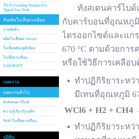
TN-85 Grinding Machine For
ทังสเตนคาร์ไบด์เต
Tipped Saw Teeth
กับคาร์บอนที่อุณหภู
สั่งผลิตใบเลื่อยวงเดือน
งานขัดผิว
ไตรออกไซด์และแกรไฟ
ผลิตใบเลื่อยตามแบบ
670 °C ตามด้วยการคา
ใบเลื่อยตัดอลูมิเนียม
ใบเลื่อยวงเดือน
หรือใช้วิธีการเคลือบ
SAW BODY
ทำปฏิกิริยาระหว
บทความ
มีเทนที่อุณหภูมิ 6
บทความทั่วไป
ทังสเตนคาร์ไบด์
WCl
6 + H
2 + CH
4
ความรู้เกี่ยวกับเหล็ก
รับทำใบเลื่อยวงเดือน
ทำปฏิกิริยาระหว
ปฎิทิน