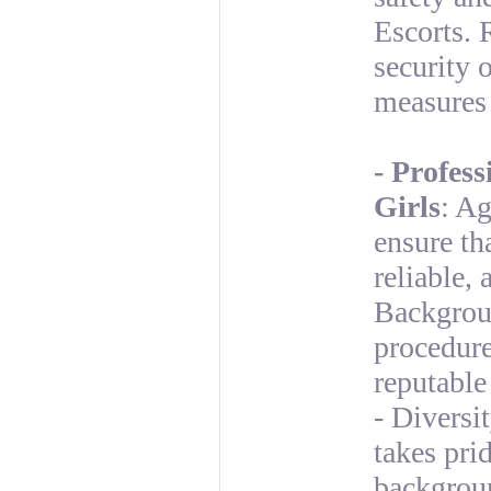
Escorts. 
security o
measures 
- Profes
Girls
: Ag
ensure th
reliable, 
Backgroun
procedur
reputable
- Diversi
takes prid
backgroun