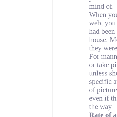
mind of.
When yo
web, you 
had been
house. Mo
they were
For manne
or take p
unless she
specific 
of picture
even if t
the way
Rate of 