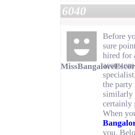
6040
Before y
sure poin
hired for
accustome
MissBangaloreEscor
specialis
the party
similarly
certainly 
When you 
Bangalo
you. Belo