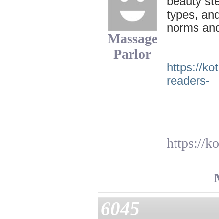
beauty ste
types, and
norms and 
Massage
Parlor
https://k
readers-
https://k
6045