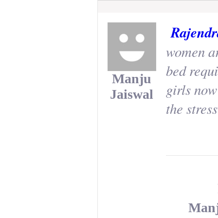
Rajendr
women are
bed requi
Manju
girls now
Jaiswal
the stres
Manj