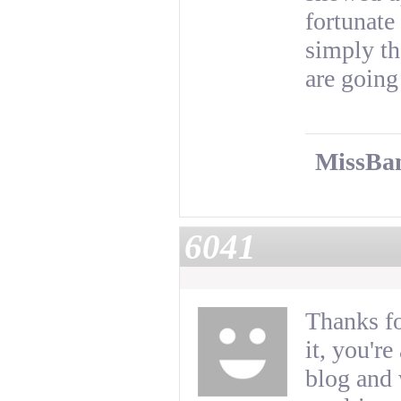
fortunate
simply th
are going
MissBan
6041
Thanks fo
it, you'r
blog and 