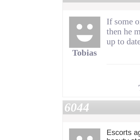
If some o
then he m
up to date
Tobias
6044
Escorts a