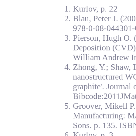
Kurlov, p. 22
Blau, Peter J. (20
978-0-08-044301-
Pierson, Hugh O. 
Deposition (CVD):
William Andrew I
Zhong, Y.; Shaw, L
nanostructured W
graphite'. Journal
Bibcode:2011JMat
Groover, Mikell P
Manufacturing: Ma
Sons. p. 135. ISB
Kurlov, p. 3