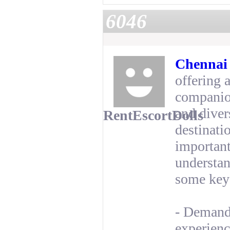
6046
Chennai 
offering 
companion
and diver
RentEscortDolls
destinatio
important
understan
some key 
- Demand
experienc