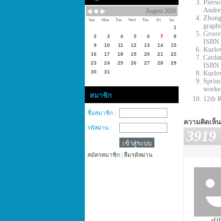
Piers
Andre
August 2026
Zhong
Sun
Mon
Tue
Wed
Thu
Fri
Sat
graphi
1
Groove
2
3
4
5
6
7
8
ISBN 
9
10
11
12
13
14
15
Kurlov
16
17
18
19
20
21
22
Cardar
23
24
25
26
27
28
29
ISBN 
30
31
Kurlov
Sprinc
worke
สมาชิก
12th R
ชื่อสมาชิก :
ความคิดเห็น
รหัสผ่าน :
3919
สมัครสมาชิก
|
ลืมรหัสผ่าน
sfj