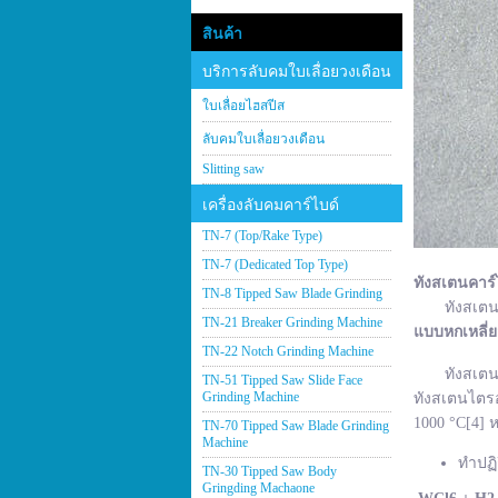
สินค้า
บริการลับคมใบเลื่อยวงเดือน
ใบเลื่อยไฮสปีส
ลับคมใบเลื่อยวงเดือน
Slitting saw
เครื่องลับคมคาร์ไบด์
TN-7 (Top/Rake Type)
TN-7 (Dedicated Top Type)
ทังสเตนคาร์
TN-8 Tipped Saw Blade Grinding
ทังสเตนคาร์
TN-21 Breaker Grinding Machine
แบบหกเหลี่
TN-22 Notch Grinding Machine
ทังสเตนคาร์
TN-51 Tipped Saw Slide Face
Grinding Machine
ทังสเตนไตรอ
1000 °C[4] ห
TN-70 Tipped Saw Blade Grinding
Machine
ทำปฏิ
TN-30 Tipped Saw Body
Gringding Machaone