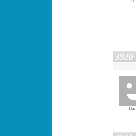
3920
Han