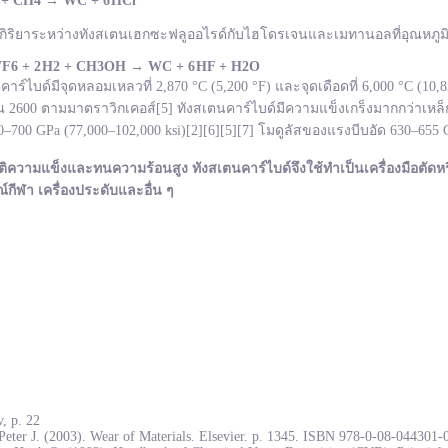
 + CH
4
→
WC +
6 HCl
กิริยาระหว่างทังสเตนเฮกซะฟลูออไรด์กับไฮโดรเจนและเมทานอลที่อุณหภูมิ 
F
6 + 2 H
2 + CH
3OH
→ WC +
6 HF + H
2O
ไบด์มีจุดหลอมเหลวที่ 2,870 °C (5,200 °F) และจุดเดือดที่ 6,000 °C (10
600 ตามมาตราวิกเคอส์[5] ทังสเตนคาร์ไบด์มีความแข็งเกร็งมากกว่าเหล็ก
700 GPa (77,000–102,000 ksi)[2][6][5][7] โมดูลัสของแรงบีบอัด 630–655
ติความแข็งและทนความร้อนสูง ทังสเตนคาร์ไบด์จึงใช้ทำเป็นเครื่องมือตัดหร
ณ์กีฬา เครื่องประดับและอื่น ๆ
, p. 22
Peter J. (2003). Wear of Materials. Elsevier. p. 1345. ISBN 978-0-08-044301-