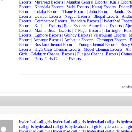
Escorts
|
Miraroad Escorts
|
Mumbai Central Escorts
|
Kurla Escort
Escorts
|
Khandala Escorts
|
Vashi Escorts
|
Katraj Escorts
|
Dadar E
Escorts
|
Colaba Escorts
|
Thane Escorts
|
Juhu Escorts
|
Bandra Esc
Escorts
|
Udaipur Escorts
|
Nagpur Escorts
|
Bhopal Escorts
|
Andhe
Escorts
|
Coimbatore Escorts
|
Vadodara Escorts
|
Hyderabad Escort
Escorts
|
Kolkata Escorts
|
Pune Escorts
|
Ahmedabad Escorts
|
Ajm
Escorts
|
Marina Beach Escorts
|
T Nagar Escorts
|
Harrington Road
Escorts
|
Egmore Escorts
|
Guindy Escorts
|
Valarpuram Escorts
|
M
Escorts
|
Annanur Escorts
|
Ambattur Escorts
|
Chrompet Escorts
|
E
Escorts
|
Russian Chennai Escorts
|
Young Chennai Escorts
|
Busty 
Escorts
|
High Class Chennai Escorts
|
Model Chennai Escorts
|
Air
Girls
|
Celebrity Chennai Escorts
|
Punjabi Chennai Escorts
|
Chines
Escorts
|
Party Girls Chennai Escorts
soniy
hyderabad call girls
hyderabad call girls hyderabad call girls
hydera
call girls
hyderabad
call girls hyderabad call girls hyderabad call gi
hyderabad
call girls hyderabad
call girls hyderabad call girls
hydera