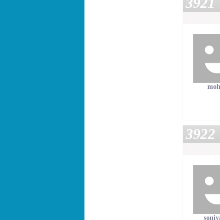
3921
moh
3922
soniy