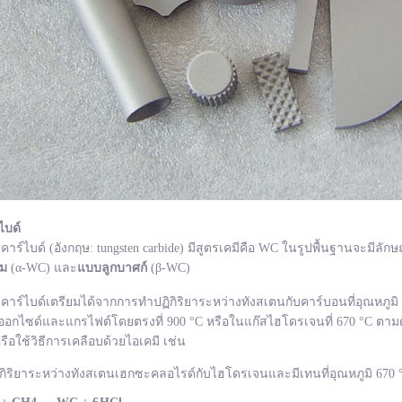
ไบด์
ไบด์ (อังกฤษ: tungsten carbide) มีสูตรเคมีคือ WC ในรูปพื้นฐานจะมีลักษ
ยม
(α-WC) และ
แบบลูกบาศก์
(β-WC)
ไบด์เตรียมได้จากการทำปฏิกิริยาระหว่างทังสเตนกับคาร์บอนที่อุณหภูมิ 1
อกไซด์และแกรไฟต์โดยตรงที่ 900 °C หรือในแก๊สไฮโดรเจนที่ 670 °C ตามด
รือใช้วิธีการเคลือบด้วยไอเคมี เช่น
กิริยาระหว่างทังสเตนเฮกซะคลอไรด์กับไฮโดรเจนและมีเทนที่อุณหภูมิ 670 °