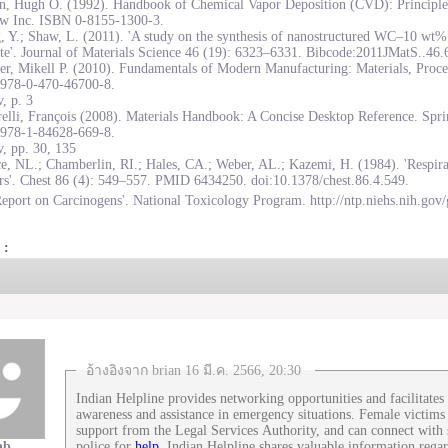
on, Hugh O. (1992). Handbook of Chemical Vapor Deposition (CVD): Principles
w Inc. ISBN 0-8155-1300-3.
, Y.; Shaw, L. (2011). 'A study on the synthesis of nanostructured WC–10 wt
te'. Journal of Materials Science 46 (19): 6323–6331. Bibcode:2011JMatS..46
r, Mikell P. (2010). Fundamentals of Modern Manufacturing: Materials, Proce
978-0-470-46700-8.
, p. 3
elli, François (2008). Materials Handbook: A Concise Desktop Reference. Spr
978-1-84628-669-8.
, pp. 30, 135
e, NL.; Chamberlin, RI.; Hales, CA.; Weber, AL.; Kazemi, H. (1984). 'Respirat
rs'. Chest 86 (4): 549–557. PMID 6434250. doi:10.1378/chest.86.4.549.
eport on Carcinogens'. National Toxicology Program. http://ntp.niehs.nih.gov/
 :
อ้างอิงจาก brian 16 มี.ค. 2566, 20:30
Indian Helpline provides networking opportunities and facilitate
awareness and assistance in emergency situations. Female victims i
support from the Legal Services Authority, and can connect with st
hb
police for
help
.Indian Helpline shares valuable information rega