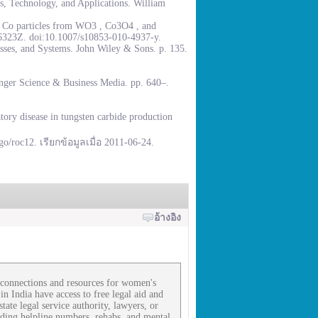
, Technology, and Applications. William
% Co particles from WO3 , Co3O4 , and
.6323Z. doi:10.1007/s10853-010-4937-y.
sses, and Systems. John Wiley & Sons. p. 135.
inger Science & Business Media. pp. 640–.
ory disease in tungsten carbide production
go/roc12. เรียกข้อมูลเมื่อ 2011-06-24.
อ้างอิง
s connections and resources for women's
n India have access to free legal aid and
ate legal service authority, lawyers, or
rding helpline numbers, rehabs, and mental