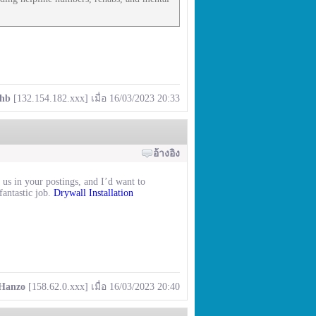
jhb
[132.154.182.xxx] เมื่อ 16/03/2023 20:33
อ้างอิง
 us in your postings, and I’d want to
antastic job.
Drywall Installation
Hanzo
[158.62.0.xxx] เมื่อ 16/03/2023 20:40