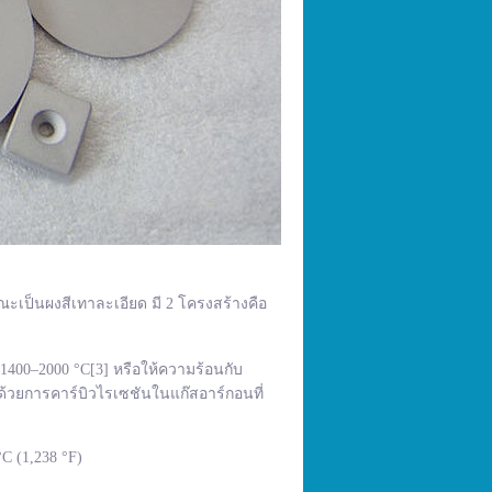
ณะเป็นผงสีเทาละเอียด มี 2 โครงสร้างคือ
400–2000 °C[3] หรือให้ความร้อนกับ
้วยการคาร์บิวไรเซชันในแก๊สอาร์กอนที่
C (1,238 °F)