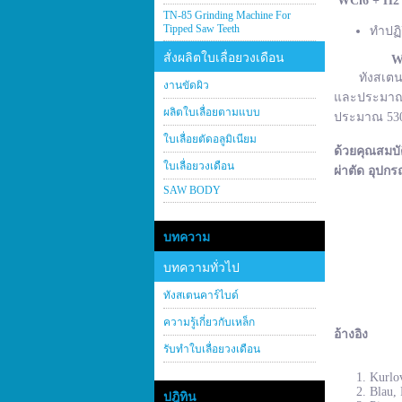
WCl
6 + H
2
TN-85 Grinding Machine For
Tipped Saw Teeth
ทำปฏิ
สั่งผลิตใบเลื่อยวงเดือน
W
ทังสเตนคาร์
งานขัดผิว
และประมาณ 2
ผลิตใบเลื่อยตามแบบ
ประมาณ 530–
ใบเลื่อยตัดอลูมิเนียม
ด้วยคุณสมบั
ใบเลื่อยวงเดือน
ผ่าตัด อุปกร
SAW BODY
บทความ
บทความทั่วไป
ทังสเตนคาร์ไบด์
ความรู้เกี่ยวกับเหล็ก
อ้างอิง
รับทำใบเลื่อยวงเดือน
Kurlov
Blau, 
ปฎิทิน