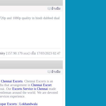
อ้างอิง
720p and 1080p quality in hindi dubbed dual
hity
[157.90.179.xxx] เมื่อ 17/03/2023 02:47
อ้างอิง
t
Chennai Escorts
. Chennai Escorts is an
ndia that arrangement in
Chennai Escort
nnai. Our
Escorts Service is Chennai
made
gentleman around the world. We are devoted
services experience.
opar Escorts
|
Lokhandwala