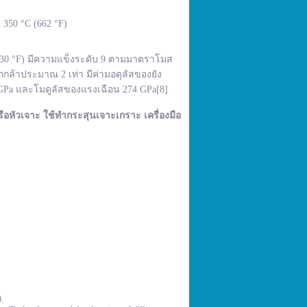
350 °C (662 °F)
,830 °F) มีความแข็งระดับ 9 ตามมาตราโมส
กล้าประมาณ 2 เท่า มีค่ามอดุลัสของยัง
 GPa และโมดูลัสของแรงเฉือน 274 GPa[8]
ือหัวเจาะ ใช้ทำกระสุนเจาะเกราะ เครื่องมือ
0.