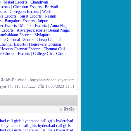
s
|
Malad Escorts
|
Chandivali
scorts
|
Chembur Escorts
|
Borivali
orts
|
Goregaon Escorts
|
Worli
ri Escorts
|
Surat Escorts
|
Nashik
s
|
Bangalore Escorts
|
Jaipur
er Escorts
|
Mumbai Escorts
|
Anna Nagar
 Escorts
|
Alwarpet Escorts
|
Besant Nagar
ambakkam Escorts
|
Mylapore
lite Chennai Escorts
|
Cheap Chennai
Chennai Escorts
|
Housewife Chennai
 Hostess Chennai Escorts
|
Chennai Call
e Chennai Escorts
|
College Girls Chennai
ลิงค์ที่เกี่ยวข้อง :
https://www.soniyayer.com
ayer
[45.115.177.xxx] เมื่อ 17/03/2023 11:51
อ้างอิง
bad call girls
hyderabad call girls hyderabad
rls
hyderabad call girls hyderabad call girls
bad call girls
hyderabad
call
girls
hyderabad