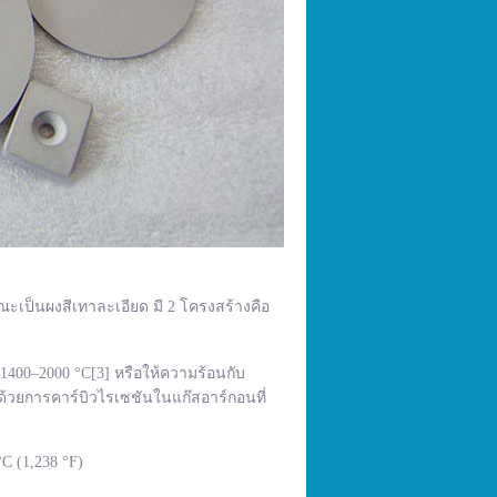
ณะเป็นผงสีเทาละเอียด มี 2 โครงสร้างคือ
400–2000 °C[3] หรือให้ความร้อนกับ
้วยการคาร์บิวไรเซชันในแก๊สอาร์กอนที่
C (1,238 °F)