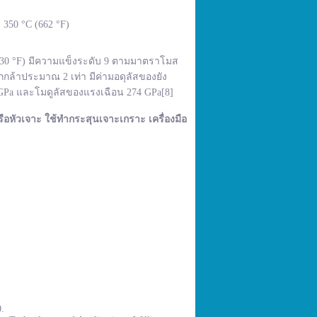
350 °C (662 °F)
,830 °F) มีความแข็งระดับ 9 ตามมาตราโมส
กล้าประมาณ 2 เท่า มีค่ามอดุลัสของยัง
 GPa และโมดูลัสของแรงเฉือน 274 GPa[8]
ือหัวเจาะ ใช้ทำกระสุนเจาะเกราะ เครื่องมือ
0.