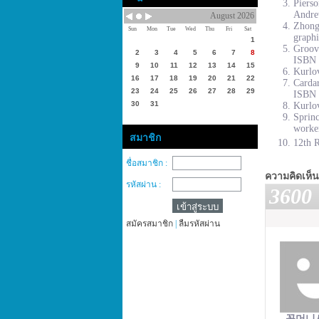
Piers
Andre
August 2026
Zhong
Sun
Mon
Tue
Wed
Thu
Fri
Sat
graphi
1
Groove
2
3
4
5
6
7
8
ISBN 
9
10
11
12
13
14
15
Kurlov
16
17
18
19
20
21
22
Cardar
23
24
25
26
27
28
29
ISBN 
30
31
Kurlov
Sprinc
worke
สมาชิก
12th R
ชื่อสมาชิก :
ความคิดเห็น
รหัสผ่าน :
3600
สมัครสมาชิก
|
ลืมรหัสผ่าน
꽁머니