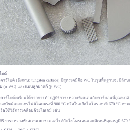
ไบด์
ไบด์ (อังกฤษ: tungsten carbide) มีสูตรเคมีคือ WC ในรูปพื้นฐานจะมีลักษ
ยม
(α-WC) และ
แบบลูกบาศก์
(β-WC)
ไบด์เตรียมได้จากการทำปฏิกิริยาระหว่างทังสเตนกับคาร์บอนที่อุณหภูมิ 1
อกไซด์และแกรไฟต์โดยตรงที่ 900 °C หรือในแก๊สไฮโดรเจนที่ 670 °C ตามด
รือใช้วิธีการเคลือบด้วยไอเคมี เช่น
กิริยาระหว่างทังสเตนเฮกซะคลอไรด์กับไฮโดรเจนและมีเทนที่อุณหภูมิ 670 °