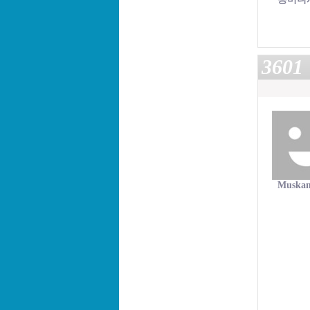
3601
Muskan