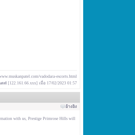
/www.muskanpatel.com/vadodara-escorts.html
atel
[122.161.66.xxx] เมื่อ 17/02/2023 01:57
อ้างอิง
ormation with us, Prestige Primrose Hills will