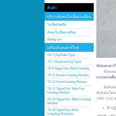
สินค้า
บริการลับคมใบเลื่อยวงเดือน
ใบเลื่อยไฮสปีส
ลับคมใบเลื่อยวงเดือน
Slitting saw
เครื่องลับคมคาร์ไบด์
TN-7 (Top/Rake Type)
TN-7 (Dedicated Top Type)
ทังสเตนคาร์
TN-8 Tipped Saw Blade Grinding
ทังสเตนคาร์
TN-21 Breaker Grinding Machine
แบบหกเหลี่
TN-22 Notch Grinding Machine
ทังสเตนคาร์
TN-51 Tipped Saw Slide Face
Grinding Machine
ทังสเตนไตรอ
1000 °C[4] ห
TN-70 Tipped Saw Blade Grinding
Machine
ทำปฏิ
TN-30 Tipped Saw Body
Gringding Machaone