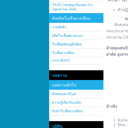
WCl
6 + H
2
TN-85 Grinding Machine For
Tipped Saw Teeth
ทำปฏิ
สั่งผลิตใบเลื่อยวงเดือน
W
ทังสเตนคาร์
งานขัดผิว
และประมาณ 2
ผลิตใบเลื่อยตามแบบ
ประมาณ 530–
ใบเลื่อยตัดอลูมิเนียม
ด้วยคุณสมบั
ใบเลื่อยวงเดือน
ผ่าตัด อุปกร
SAW BODY
บทความ
บทความทั่วไป
ทังสเตนคาร์ไบด์
ความรู้เกี่ยวกับเหล็ก
อ้างอิง
รับทำใบเลื่อยวงเดือน
Kurlov
Blau, 
ปฎิทิน