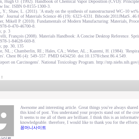
on, Hugh O. (1992). Handbook of Chemical Vapor Deposition (CVD): Principles
w Inc. ISBN 0-8155-1300-3.
, Y.; Shaw, L. (2011). 'A study on the synthesis of nanostructured WC–10 wt
te'. Journal of Materials Science 46 (19): 6323–6331. Bibcode:2011JMatS..46
r, Mikell P. (2010). Fundamentals of Modern Manufacturing: Materials, Proce
978-0-470-46700-8.
, p. 3
elli, François (2008). Materials Handbook: A Concise Desktop Reference. Spr
978-1-84628-669-8.
, pp. 30, 135
e, NL.; Chamberlin, RI.; Hales, CA.; Weber, AL.; Kazemi, H. (1984). 'Respirat
rs'. Chest 86 (4): 549–557. PMID 6434250. doi:10.1378/chest.86.4.549.
eport on Carcinogens'. National Toxicology Program. http://ntp.niehs.nih.gov/
 :
Awesome and interesting article. Great things you've always shared
this kind of post..You understand your projects stand out of the c
It seems to me all of them are brilliant..I think this is an informativ
knowledgeable. therefore, I would like to thank you for the efforts 
꽁머니사이트
사이트