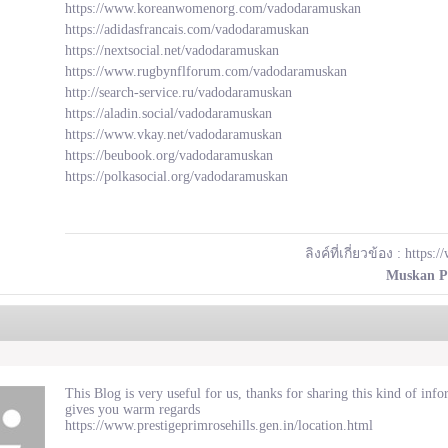
https://www.koreanwomenorg.com/vadodaramuskan
https://adidasfrancais.com/vadodaramuskan
https://nextsocial.net/vadodaramuskan
https://www.rugbynflforum.com/vadodaramuskan
http://search-service.ru/vadodaramuskan
https://aladin.social/vadodaramuskan
https://www.vkay.net/vadodaramuskan
https://beubook.org/vadodaramuskan
https://polkasocial.org/vadodaramuskan
ลิงค์ที่เกี่ยวข้อง :
https:/
Muskan P
This Blog is very useful for us, thanks for sharing this kind of inf
gives you warm regards
https://www.prestigeprimrosehills.gen.in/location.html