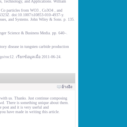
, Technology, and Applications. William
% Co particles from WO3 , Co3O4 , and
.6323Z. doi:10.1007/s10853-010-4937-y.
sses, and Systems. John Wiley & Sons. p. 135.
inger Science & Business Media. pp. 640–.
ory disease in tungsten carbide production
go/roc12. เรียกข้อมูลเมื่อ 2011-06-24.
อ้างอิง
 with us. Thanks. Just continue composing
rowd. There is something unique about them.
e post and it is very useful and
you have made in writing this article.