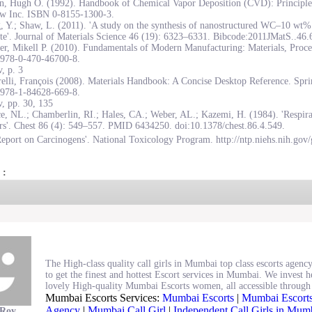
on, Hugh O. (1992). Handbook of Chemical Vapor Deposition (CVD): Principles
w Inc. ISBN 0-8155-1300-3.
, Y.; Shaw, L. (2011). 'A study on the synthesis of nanostructured WC–10 wt
te'. Journal of Materials Science 46 (19): 6323–6331. Bibcode:2011JMatS..46
r, Mikell P. (2010). Fundamentals of Modern Manufacturing: Materials, Proce
978-0-470-46700-8.
, p. 3
elli, François (2008). Materials Handbook: A Concise Desktop Reference. Spr
978-1-84628-669-8.
, pp. 30, 135
e, NL.; Chamberlin, RI.; Hales, CA.; Weber, AL.; Kazemi, H. (1984). 'Respirat
rs'. Chest 86 (4): 549–557. PMID 6434250. doi:10.1378/chest.86.4.549.
eport on Carcinogens'. National Toxicology Program. http://ntp.niehs.nih.gov/
 :
The High-class quality call girls in Mumbai top class escorts agency
to get the finest and hottest Escort services in Mumbai. We invest 
lovely High-quality Mumbai Escorts women, all accessible through 
Mumbai Escorts Services:
Mumbai Escorts
|
Mumbai Escorts
Agency
|
Mumbai Call Girl
|
Independent Call Girls in Mum
 Roy