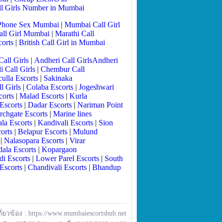
ll Girls Number in Mumbai
Phone Sex Mumbai
|
Mumbai Call Girl
all Girl Mumbai
|
Marathi Call
orts
|
British Call Girl in Mumbai
all Girls
|
Andheri Call GirlsAndheri
i Call Girls
|
Chembur Call
ulla Escorts
|
Sakinaka
l Girls
|
Colaba Escorts
|
Jogeshwari
corts
|
Malad Escorts
|
Kurla
Escorts
|
Dadar Escorts
|
Nariman Point
rchgate Escorts
|
Marine lines
la Escorts
|
Kandivali Escorts
|
Sion
orts
|
Belapur Escorts
|
Mulund
|
Nalasopara Escorts
|
Virar
ala Escorts
|
Kopargaon
i Escorts
|
Lower Parel Escorts
|
South
Escorts
|
Chandivali Escorts
|
Bhandup
เกี่ยวข้อง :
https://www.mumbaiescortshub.net