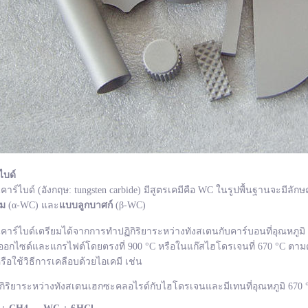
ไบด์
ไบด์ (อังกฤษ: tungsten carbide) มีสูตรเคมีคือ WC ในรูปพื้นฐานจะมีลักษ
ยม
(α-WC) และ
แบบลูกบาศก์
(β-WC)
ไบด์เตรียมได้จากการทำปฏิกิริยาระหว่างทังสเตนกับคาร์บอนที่อุณหภูมิ 1
อกไซด์และแกรไฟต์โดยตรงที่ 900 °C หรือในแก๊สไฮโดรเจนที่ 670 °C ตามด
รือใช้วิธีการเคลือบด้วยไอเคมี เช่น
กิริยาระหว่างทังสเตนเฮกซะคลอไรด์กับไฮโดรเจนและมีเทนที่อุณหภูมิ 670 °