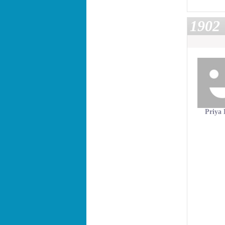
1902
Priya 