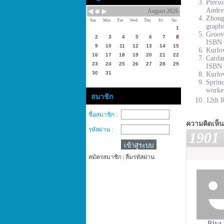
Piers
Andre
August 2026
Zhong
Sun
Mon
Tue
Wed
Thu
Fri
Sat
graphi
1
Groove
2
3
4
5
6
7
8
ISBN 
9
10
11
12
13
14
15
Kurlov
16
17
18
19
20
21
22
Cardar
23
24
25
26
27
28
29
ISBN 
30
31
Kurlov
Sprinc
worke
สมาชิก
12th R
ชื่อสมาชิก :
ความคิดเห็น
รหัสผ่าน :
1901
สมัครสมาชิก
|
ลืมรหัสผ่าน
Riya