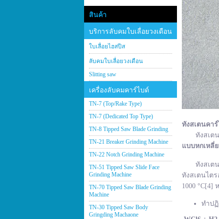
สินค้า
บริการลับคมใบเลื่อยวงเดือน
ใบเลื่อยไฮสปีส
ลับคมใบเลื่อยวงเดือน
Slitting saw
เครื่องลับคมคาร์ไบด์
TN-7 (Top/Rake Type)
TN-7 (Dedicated Top Type)
ทังสเตนคาร์
TN-8 Tipped Saw Blade Grinding
ทังสเตนคาร์
TN-21 Breaker Grinding Machine
แบบหกเหลี่
TN-22 Notch Grinding Machine
ทังสเตนคาร์
TN-51 Tipped Saw Slide Face
Grinding Machine
ทังสเตนไตรอ
1000 °C[4] ห
TN-70 Tipped Saw Blade Grinding
Machine
ทำปฏิ
TN-30 Tipped Saw Body
Gringding Machaone