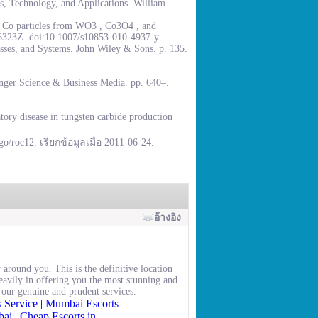
, Technology, and Applications. William
% Co particles from WO3 , Co3O4 , and
.6323Z. doi:10.1007/s10853-010-4937-y.
sses, and Systems. John Wiley & Sons. p. 135.
inger Science & Business Media. pp. 640–.
ory disease in tungsten carbide production
go/roc12. เรียกข้อมูลเมื่อ 2011-06-24.
อ้างอิง
 around you. This is the definitive location
heavily in offering you the most stunning and
our genuine and prudent services.
 Service
|
Mumbai Escorts
bai
|
Cheap Escorts in