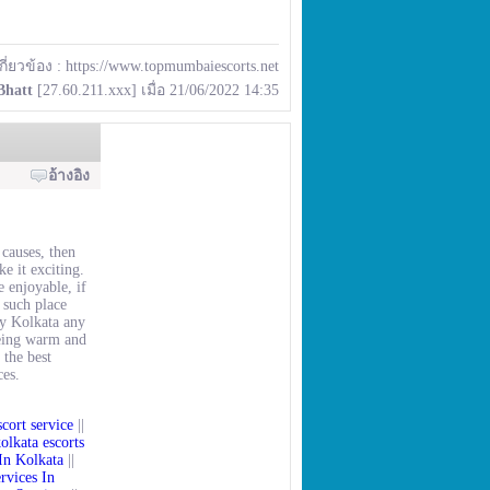
เกี่ยวข้อง :
https://www.topmumbaiescorts.net
Bhatt
[27.60.211.xxx] เมื่อ 21/06/2022 14:35
อ้างอิง
 causes, then
ke it exciting.
e enjoyable, if
 such place
ty Kolkata any
ing warm and
 the best
ces.
scort service
||
olkata escorts
In Kolkata
||
rvices In