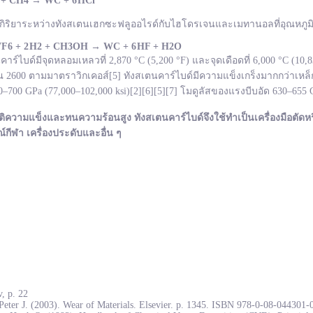
 + CH
4
→
WC +
6 HCl
กิริยาระหว่างทังสเตนเฮกซะฟลูออไรด์กับไฮโดรเจนและเมทานอลที่อุณหภูมิ 
F
6 + 2 H
2 + CH
3OH
→ WC +
6 HF + H
2O
ไบด์มีจุดหลอมเหลวที่ 2,870 °C (5,200 °F) และจุดเดือดที่ 6,000 °C (10
600 ตามมาตราวิกเคอส์[5] ทังสเตนคาร์ไบด์มีความแข็งเกร็งมากกว่าเหล็ก
700 GPa (77,000–102,000 ksi)[2][6][5][7] โมดูลัสของแรงบีบอัด 630–655
ติความแข็งและทนความร้อนสูง ทังสเตนคาร์ไบด์จึงใช้ทำเป็นเครื่องมือตัดหร
ณ์กีฬา เครื่องประดับและอื่น ๆ
, p. 22
Peter J. (2003). Wear of Materials. Elsevier. p. 1345. ISBN 978-0-08-044301-