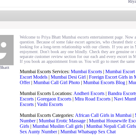
Riy
Welcome to Priya Bhatt Mumbai escorts entertainment page. Now a da
question. Because of some fake escort agencies, who cheated their c
looking for a long-term relationship with our clients. If you are in
enjoyment. Don't book any one blindly. Check they are genuine or n
separate customer review section for our each and every escort in M
If you book an appointment from us. You will go to meet the same gi
Bhatt
Mumbai Escorts Services:
Mumbai Escorts
|
Mumbai Escort 
Escort Models
|
Mumbai Desi Girl
|
Foreign Escort Girls in
Offer
|
Mumbai Call Girl Photo
|
Mumbai Escorts Blog
|
Mum
Mumbai Escorts Locations:
Andheri Escorts
|
Bandra Escort
Escorts
|
Goregaon Escorts
|
Mira Road Escorts
|
Navi Mumba
Escorts
|
Vashi Escorts
Mumbai Escorts Categories:
African Call Girls in Mumbai
|
Number
|
Mumbai Erotic Massage
|
Mumbai Housewife Esc
Girls
|
Mumbai Muslim Call girls
|
Mumbai Nepali Call Girls
Sex Aunty Number
|
Mumbai Whatsapp Sex Chat