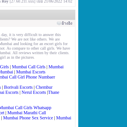
a Roy
[27.60.211.xxx] เมื่อ 21/06/2022 14:02
อ้างอิง
y, it is very difficult to answer this
lients? We are not like others. We are
 Mumbai and looking for an escort girls for
ot. As compare to other call girls. We have
umbai. All reviews written by their clients.
rl as in the pictures.
Girls
|
Mumbai Call Girls
|
Mumbai
 Mumbai
|
Mumbai Escorts
bai Call Girl Phone Numbaer
s
|
Borivali Escorts
|
Chembur
i Escorts
|
Nerul Escorts
|
Thane
Mumbai Call Girls Whatsapp
ort
|
Mumbai Marathi Call
|
Mumbai Phone Sex Service
|
Mumbai