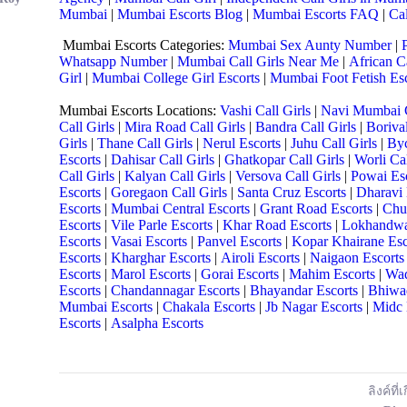
Mumbai
|
Mumbai Escorts Blog
|
Mumbai Escorts FAQ
|
Ca
Mumbai Escorts Categories:
Mumbai Sex Aunty Number
|
Whatsapp Number
|
Mumbai Call Girls Near Me
|
African C
Girl
|
Mumbai College Girl Escorts
|
Mumbai Foot Fetish Esc
Mumbai Escorts Locations:
Vashi Call Girls
|
Navi Mumbai C
Call Girls
|
Mira Road Call Girls
|
Bandra Call Girls
|
Borival
Girls
|
Thane Call Girls
|
Nerul Escorts
|
Juhu Call Girls
|
Byc
Escorts
|
Dahisar Call Girls
|
Ghatkopar Call Girls
|
Worli Cal
Call Girls
|
Kalyan Call Girls
|
Versova Call Girls
|
Powai Es
Escorts
|
Goregaon Call Girls
|
Santa Cruz Escorts
|
Dharavi 
Escorts
|
Mumbai Central Escorts
|
Grant Road Escorts
|
Chu
Escorts
|
Vile Parle Escorts
|
Khar Road Escorts
|
Lokhandwa
Escorts
|
Vasai Escorts
|
Panvel Escorts
|
Kopar Khairane Esc
Escorts
|
Kharghar Escorts
|
Airoli Escorts
|
Naigaon Escorts
Escorts
|
Marol Escorts
|
Gorai Escorts
|
Mahim Escorts
|
Wad
Escorts
|
Chandannagar Escorts
|
Bhayandar Escorts
|
Bhiwad
Mumbai Escorts
|
Chakala Escorts
|
Jb Nagar Escorts
|
Midc 
Escorts
|
Asalpha Escorts
ลิงค์ที่