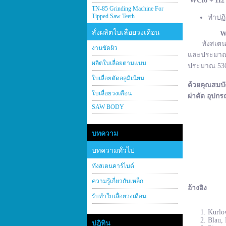
WCl
6 + H
2
TN-85 Grinding Machine For
Tipped Saw Teeth
ทำปฏิ
สั่งผลิตใบเลื่อยวงเดือน
W
ทังสเตนคาร์
งานขัดผิว
และประมาณ 2
ผลิตใบเลื่อยตามแบบ
ประมาณ 530–
ใบเลื่อยตัดอลูมิเนียม
ด้วยคุณสมบั
ใบเลื่อยวงเดือน
ผ่าตัด อุปกร
SAW BODY
บทความ
บทความทั่วไป
ทังสเตนคาร์ไบด์
ความรู้เกี่ยวกับเหล็ก
อ้างอิง
รับทำใบเลื่อยวงเดือน
Kurlov
Blau, 
ปฎิทิน