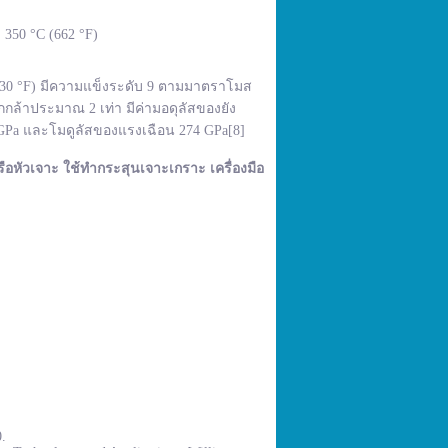
350 °C (662 °F)
,830 °F) มีความแข็งระดับ 9 ตามมาตราโมส
กล้าประมาณ 2 เท่า มีค่ามอดุลัสของยัง
 GPa และโมดูลัสของแรงเฉือน 274 GPa[8]
ือหัวเจาะ ใช้ทำกระสุนเจาะเกราะ เครื่องมือ
0.