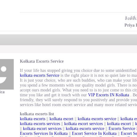
ลิงค์ที่
Priya 
Kolkata Escorts Service
If your life has stopped giving you choice due to some unidentified
kolkata escorts Service
is the right place it is not so quiet late to ma
It is just your choice, who are such buddies, who can make your lif
you spend a few moments with our quality model girls.
There is no
accept ours model girls.
What you need to is to just come to this ci
ica
time you like and get it touch with our
VIP Escorts IN Kolkata
.
Be
friendly, they will surely respond to you positively and provide you
services like hotel room escort service and many more related servi
kolkata escorts list
kolkata escorts
||
kolkata escort
||
kolkata escorts service
||
kolkata e
kolkata escorts services
||
kolkata escort services
||
kolkata escort
||
k
||
kolkata escort services
||
kolkata escorts service
||
Escorts Service 
Escorts Services In Kolkata
||
Escort Service In Kolkata
||
Escort Se