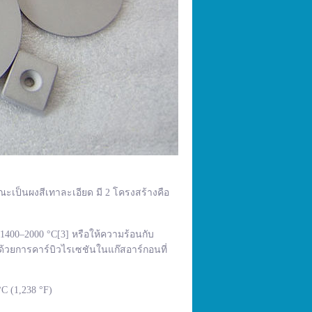
ณะเป็นผงสีเทาละเอียด มี 2 โครงสร้างคือ
400–2000 °C[3] หรือให้ความร้อนกับ
้วยการคาร์บิวไรเซชันในแก๊สอาร์กอนที่
C (1,238 °F)