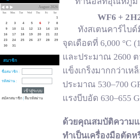
ทานอลที่อุณหภูมิ 
August 2026
Sun
Mon
Tue
Wed
Thu
Fri
Sat
WF
6 + 2 H
1
2
3
4
5
6
7
8
ทังสเตนคาร์ไบด์มีจ
9
10
11
12
13
14
15
16
17
18
19
20
21
22
23
24
25
26
27
28
29
จุดเดือดที่ 6,000 °
30
31
และประมาณ 2600 ตาม
สมาชิก
แข็งเกร็งมากกว่าเหล
ชื่อสมาชิก :
รหัสผ่าน :
ประมาณ 530–700 GPa 
แรงบีบอัด 630–655 
สมัครสมาชิก
|
ลืมรหัสผ่าน
ด้วยคุณสมบัติความแ
ทำเป็นเครื่องมือตัดห