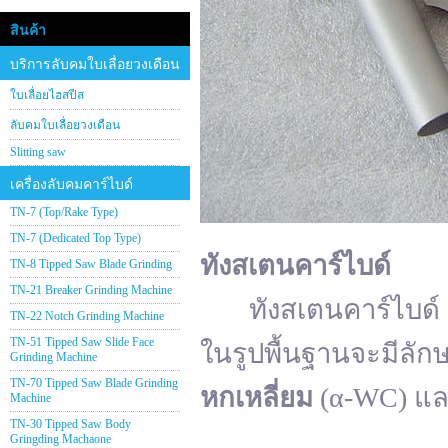
สินค้า
บริการลับคมใบเลื่อยวงเดือน
ใบเลื่อยไฮสปีส
ลับคมใบเลื่อยวงเดือน
Slitting saw
เครื่องลับคมคาร์ไบด์
TN-7 (Top/Rake Type)
TN-7 (Dedicated Top Type)
ทังสเตนคาร์ไบด์
TN-8 Tipped Saw Blade Grinding
TN-21 Breaker Grinding Machine
ทังสเตนคาร์ไบด์ (อั
TN-22 Notch Grinding Machine
TN-51 Tipped Saw Slide Face
ในรูปพื้นฐานจะมีลัก
Grinding Machine
TN-70 Tipped Saw Blade Grinding
หกเหลี่ยม
(α-WC) แ
Machine
TN-30 Tipped Saw Body
Gringding Machaone