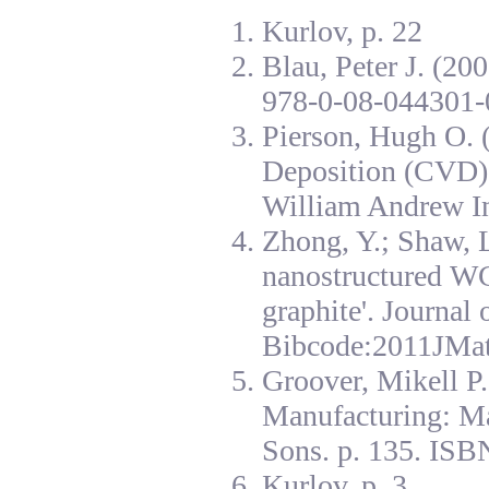
Kurlov, p. 22
Blau, Peter J. (20
978-0-08-044301-
Pierson, Hugh O. 
Deposition (CVD):
William Andrew I
Zhong, Y.; Shaw, L
nanostructured W
graphite'. Journal
Bibcode:2011JMat
Groover, Mikell P
Manufacturing: Ma
Sons. p. 135. ISB
Kurlov, p. 3