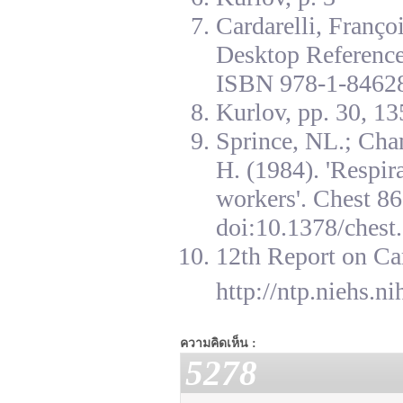
Cardarelli, Franç
Desktop Reference
ISBN 978-1-84628
Kurlov, pp. 30, 13
Sprince, NL.; Cha
H. (1984). 'Respir
workers'. Chest 8
doi:10.1378/chest.
12th Report on Ca
http://ntp.niehs.n
ความคิดเห็น :
5278