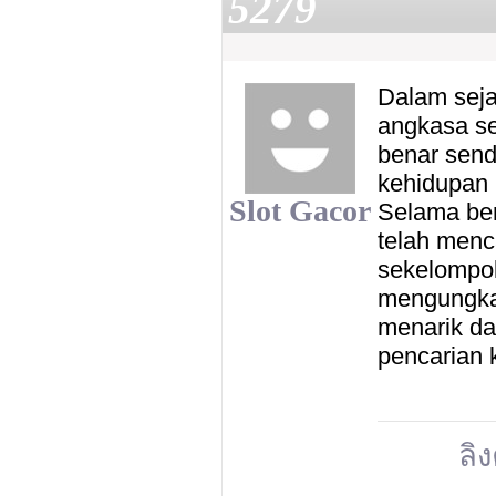
5279
Dalam seja
angkasa se
benar send
kehidupan 
Slot Gacor
Selama be
telah menc
sekelompok
mengungkap
menarik d
pencarian 
ลิง