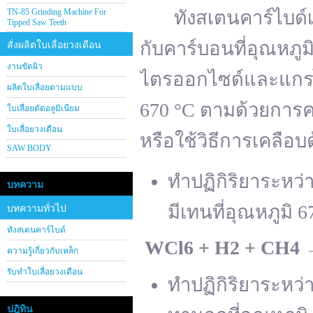
TN-85 Grinding Machine For
ทังสเตนคาร์ไบด์เต
Tipped Saw Teeth
กับคาร์บอนที่อุณหภู
สั่งผลิตใบเลื่อยวงเดือน
งานขัดผิว
ไตรออกไซด์และแกรไฟ
ผลิตใบเลื่อยตามแบบ
670 °C ตามด้วยการคา
ใบเลื่อยตัดอลูมิเนียม
ใบเลื่อยวงเดือน
หรือใช้วิธีการเคลือบ
SAW BODY
ทำปฏิกิริยาระหว
บทความ
มีเทนที่อุณหภูมิ 6
บทความทั่วไป
ทังสเตนคาร์ไบด์
WCl
6 + H
2 + CH
4
ความรู้เกี่ยวกับเหล็ก
รับทำใบเลื่อยวงเดือน
ทำปฏิกิริยาระหว
ปฎิทิน