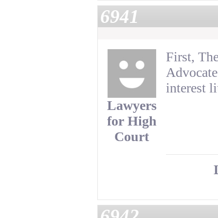
6941
First, The
Advocates
interest l
Lawyers
for High
Court
6942