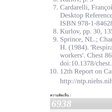
Cardarelli, Franç
Desktop Reference
ISBN 978-1-84628
Kurlov, pp. 30, 13
Sprince, NL.; Cha
H. (1984). 'Respir
workers'. Chest 8
doi:10.1378/chest.
12th Report on Ca
http://ntp.niehs.n
ความคิดเห็น :
6938