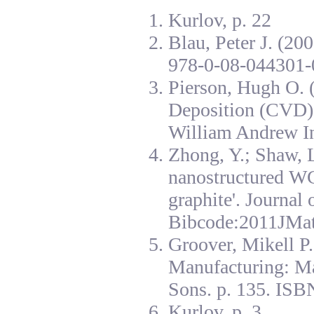
Kurlov, p. 22
Blau, Peter J. (20
978-0-08-044301-
Pierson, Hugh O. 
Deposition (CVD):
William Andrew I
Zhong, Y.; Shaw, L
nanostructured W
graphite'. Journal
Bibcode:2011JMat
Groover, Mikell P
Manufacturing: Ma
Sons. p. 135. ISB
Kurlov, p. 3