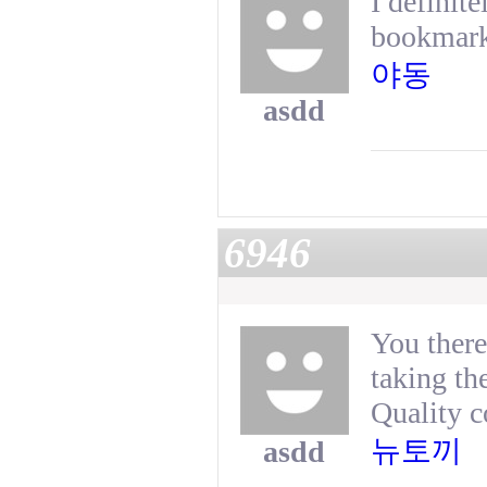
I definite
bookmarke
야동
asdd
6946
You there
taking th
Quality c
뉴토끼
asdd