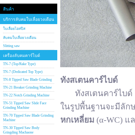
สินค้า
บริการลับคมใบเลื่อยวงเดือน
ใบเลื่อยไฮสปีส
ลับคมใบเลื่อยวงเดือน
Slitting saw
เครื่องลับคมคาร์ไบด์
TN-7 (Top/Rake Type)
TN-7 (Dedicated Top Type)
ทังสเตนคาร์ไบด์
TN-8 Tipped Saw Blade Grinding
TN-21 Breaker Grinding Machine
ทังสเตนคาร์ไบด์ (อั
TN-22 Notch Grinding Machine
TN-51 Tipped Saw Slide Face
ในรูปพื้นฐานจะมีลัก
Grinding Machine
TN-70 Tipped Saw Blade Grinding
หกเหลี่ยม
(α-WC) แ
Machine
TN-30 Tipped Saw Body
Gringding Machaone