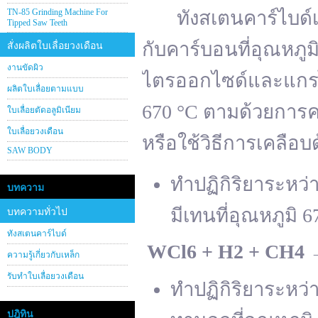
TN-85 Grinding Machine For
ทังสเตนคาร์ไบด์เต
Tipped Saw Teeth
กับคาร์บอนที่อุณหภู
สั่งผลิตใบเลื่อยวงเดือน
งานขัดผิว
ไตรออกไซด์และแกรไฟ
ผลิตใบเลื่อยตามแบบ
670 °C ตามด้วยการคา
ใบเลื่อยตัดอลูมิเนียม
ใบเลื่อยวงเดือน
หรือใช้วิธีการเคลือบ
SAW BODY
ทำปฏิกิริยาระหว
บทความ
มีเทนที่อุณหภูมิ 6
บทความทั่วไป
ทังสเตนคาร์ไบด์
WCl
6 + H
2 + CH
4
ความรู้เกี่ยวกับเหล็ก
รับทำใบเลื่อยวงเดือน
ทำปฏิกิริยาระหว
ปฎิทิน