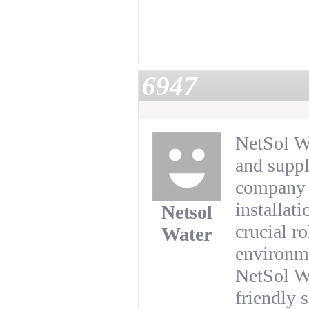
6947
NetSol Wa
and suppl
company s
installat
Netsol
crucial r
Water
environme
NetSol Wa
friendly 