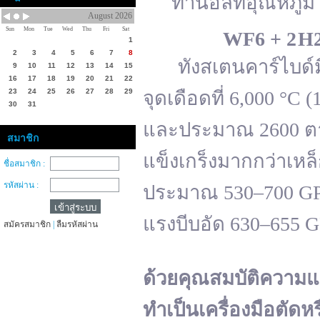
ทานอลที่อุณหภูมิ 
August 2026
Sun
Mon
Tue
Wed
Thu
Fri
Sat
WF
6 + 2 H
1
2
3
4
5
6
7
8
ทังสเตนคาร์ไบด์มีจ
9
10
11
12
13
14
15
16
17
18
19
20
21
22
23
24
25
26
27
28
29
จุดเดือดที่ 6,000 °
30
31
และประมาณ 2600 ตาม
สมาชิก
แข็งเกร็งมากกว่าเหล
ชื่อสมาชิก :
รหัสผ่าน :
ประมาณ 530–700 GPa 
แรงบีบอัด 630–655 
สมัครสมาชิก
|
ลืมรหัสผ่าน
ด้วยคุณสมบัติความแ
ทำเป็นเครื่องมือตัดห