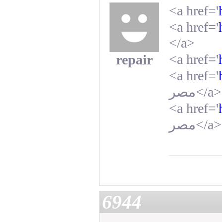
<a href='
<a href='
</a>
<a href='
repair
<a href='
مصر
</a>
<a href='
مصر
</a>
6944