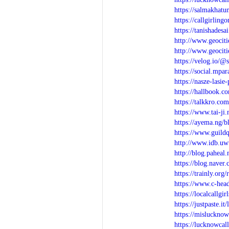
https://salmakhatu
https://callgirling
https://tanishades
http://www.geociti
http://www.geociti
https://velog.io/@
https://social.mpa
https://nasze-lasie
https://hallbook.
https://talkkro.co
https://www.tai-j
https://ayema.ng/
https://www.guild
http://www.idb.uwu
http://blog.paheal
https://blog.nave
https://trainly.org
https://www.c-hea
https://localcallg
https://justpaste.it/
https://misluckno
https://lucknowcal