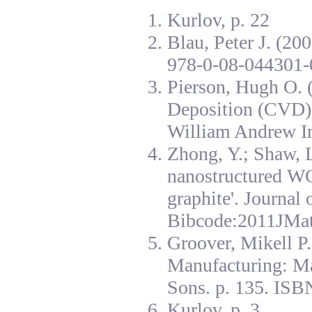
Kurlov, p. 22
Blau, Peter J. (20
978-0-08-044301-
Pierson, Hugh O. 
Deposition (CVD):
William Andrew I
Zhong, Y.; Shaw, L
nanostructured W
graphite'. Journal
Bibcode:2011JMat
Groover, Mikell P
Manufacturing: Ma
Sons. p. 135. ISB
Kurlov, p. 3