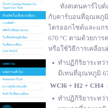
TN-85 Grinding Machine For
ทังสเตนคาร์ไบด์เต
Tipped Saw Teeth
กับคาร์บอนที่อุณหภู
สั่งผลิตใบเลื่อยวงเดือน
งานขัดผิว
ไตรออกไซด์และแกรไฟ
ผลิตใบเลื่อยตามแบบ
670 °C ตามด้วยการคา
ใบเลื่อยตัดอลูมิเนียม
ใบเลื่อยวงเดือน
หรือใช้วิธีการเคลือบ
SAW BODY
ทำปฏิกิริยาระหว
บทความ
มีเทนที่อุณหภูมิ 6
บทความทั่วไป
ทังสเตนคาร์ไบด์
WCl
6 + H
2 + CH
4
ความรู้เกี่ยวกับเหล็ก
รับทำใบเลื่อยวงเดือน
ทำปฏิกิริยาระหว
ปฎิทิน