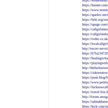
https://lebanonhu
https://hasster.c
https://www.stree
https://sparktv.ne
https://brkt.org/is
https://upuge.com
https://callgirlsi
https://callgirlsi
https://ivebo.co.u
https://localcallgi
http://escort-serv
https://67fa23472f
https://healingx
https://playingwit
http://thelucknow
https://ciskorea
https://postr.blog/
https://www.petit
https://lucknowcal
https://travel.fri
http://forum.amz
https://salmakhat
https://kick.com/s