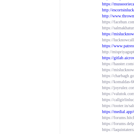
https://mussooriec
http://escortsinlu
http://www.throwme
https://facehun.c
https://salmakhatun
https://misluckno
https://lucknowcal
https://www.patreo
http://mispriyagup
https://gitlab.aic
https://hasster.c
https://mislucknow
https://charbagh.g
https://komaldas-6
https://joyrulez.c
https://valutok.co
https://callgirlin
https://tooter.in/s
https://medial.app
https://forums.hit
https://forums.de
https://laquintate