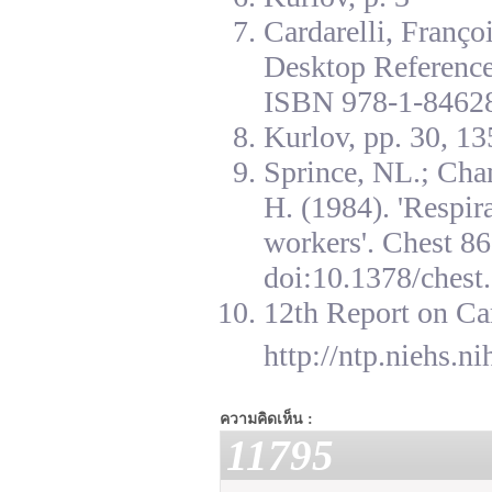
Cardarelli, Franç
Desktop Reference
ISBN 978-1-84628
Kurlov, pp. 30, 13
Sprince, NL.; Cha
H. (1984). 'Respir
workers'. Chest 8
doi:10.1378/chest.
12th Report on Ca
http://ntp.niehs.n
ความคิดเห็น :
11795