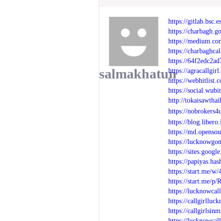
https://gitlab.bsc.e
https://charbagh.g
https://medium.co
https://charbaghcal
https://64f2edc2ad
salmakhatun
https://agracallgi
https://webhitlist.
https://social.wubi
http://tokaisawth
https://nobrokers4
https://blog.libero
https://md.openso
https://lucknowg
https://sites.goog
https://papiyas.ha
https://start.me/
https://start.me/p
https://lucknowcal
https://callgirlluc
https://callgirlsi
https://lucknowcal