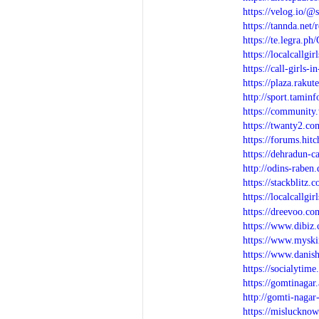
https://velog.io/
https://tannda.net
https://te.legra.p
https://localcallgi
https://call-girls
https://plaza.raku
http://sport.tamin
https://community
https://twanty2.c
https://forums.hit
https://dehradun-c
http://odins-raben
https://stackblitz
https://localcallg
https://dreevoo.
https://www.dibi
https://www.myski
https://www.dani
https://socialytim
https://gomtinagar
http://gomti-nagar
https://mislucknow