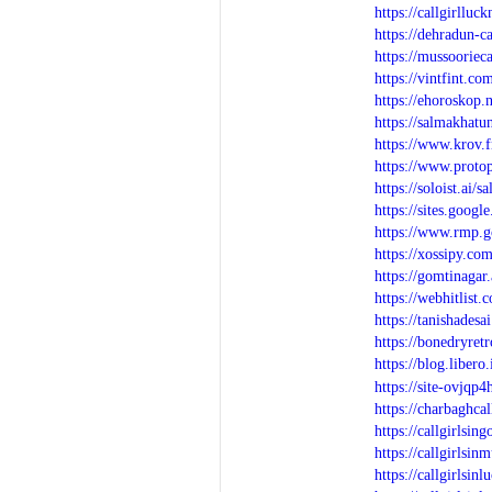
https://callgirlluc
https://dehradun-ca
https://mussooriec
https://vintfint.
https://ehoroskop.
https://salmakhatun
https://www.krov.
https://www.proto
https://soloist.ai/
https://sites.goog
https://www.rmp.g
https://xossipy.co
https://gomtinagar
https://webhitlist.
https://tanishades
https://bonedryre
https://blog.libero
https://site-ovjqp
https://charbaghcal
https://callgirlsin
https://callgirlsin
https://callgirlsin