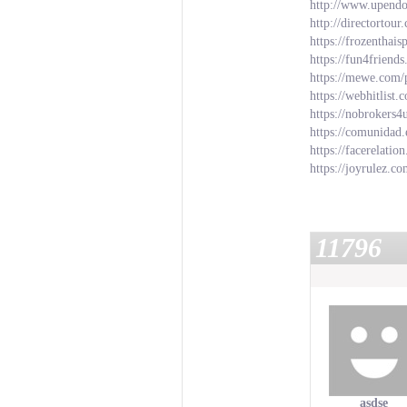
http://www.upendo
http://directorto
https://frozenth
https://fun4friend
https://mewe.com/
https://webhitlist
https://nobrokers4
https://comunidad.
https://facerelati
https://joyrulez.c
11796
asdse