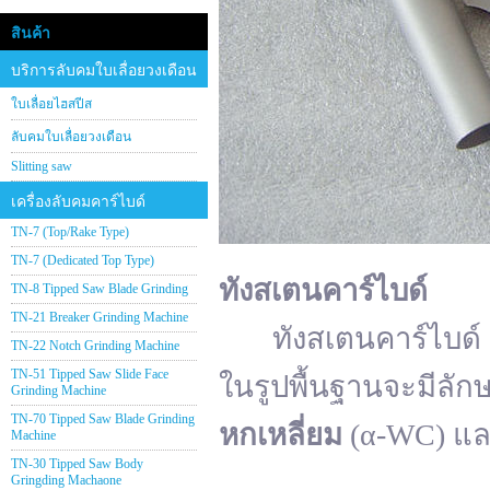
สินค้า
บริการลับคมใบเลื่อยวงเดือน
ใบเลื่อยไฮสปีส
ลับคมใบเลื่อยวงเดือน
Slitting saw
เครื่องลับคมคาร์ไบด์
TN-7 (Top/Rake Type)
TN-7 (Dedicated Top Type)
ทังสเตนคาร์ไบด์
TN-8 Tipped Saw Blade Grinding
TN-21 Breaker Grinding Machine
ทังสเตนคาร์ไบด์ (อั
TN-22 Notch Grinding Machine
TN-51 Tipped Saw Slide Face
ในรูปพื้นฐานจะมีลัก
Grinding Machine
TN-70 Tipped Saw Blade Grinding
หกเหลี่ยม
(α-WC) แ
Machine
TN-30 Tipped Saw Body
Gringding Machaone