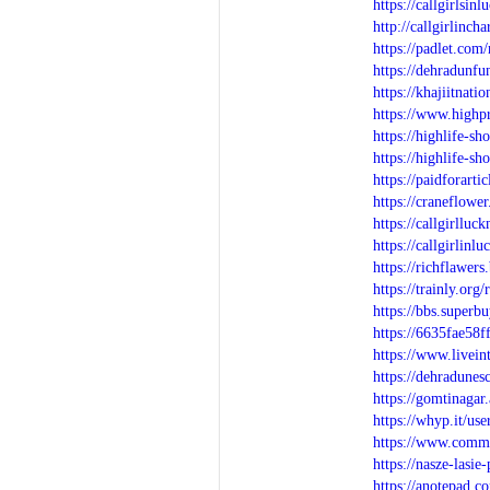
https://callgirlsin
http://callgirlinc
https://padlet.com
https://dehradunfu
https://khajiitnat
https://www.highp
https://highlife-sh
https://highlife-s
https://paidforart
https://craneflowe
https://callgirllu
https://callgirlin
https://richflawer
https://trainly.org
https://bbs.supe
https://6635fae58f
https://www.livein
https://dehradunes
https://gomtinaga
https://whyp.it/us
https://www.comm
https://nasze-lasie
https://anotepad.c