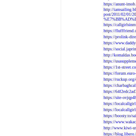
https://anunt-imob
http://iamsailing.b
post/2011/02
%E7%BB%AD%E
https://callgirlsi
https://flufffrien
https://prolink-d
https://www.dadd
https://social.jap
http://komaldas.bo
https://usasupplem
https://1st-street
https://forum.eur
https://ruckup.org
https://charbaghca
https://64f2edc2a
https://site-ovjqp
https://localcallgi
https://localcallg
https://boosty.to
https://www.wakac
http://www.kiwi-u
https://blog.libero