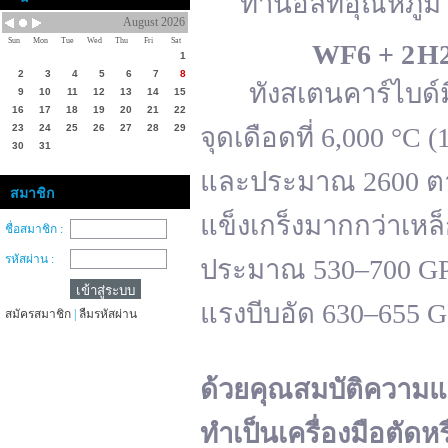
ทานอลที่อุณหภูมิ 
August 2026
Sun
Mon
Tue
Wed
Thu
Fri
Sat
WF
6 + 2 H
1
2
3
4
5
6
7
8
ทังสเตนคาร์ไบด์มีจ
9
10
11
12
13
14
15
16
17
18
19
20
21
22
23
24
25
26
27
28
29
จุดเดือดที่ 6,000 °
30
31
และประมาณ 2600 ตาม
สมาชิก
แข็งเกร็งมากกว่าเหล
ชื่อสมาชิก :
รหัสผ่าน :
ประมาณ 530–700 GPa 
แรงบีบอัด 630–655 
สมัครสมาชิก
|
ลืมรหัสผ่าน
ด้วยคุณสมบัติความแ
ทำเป็นเครื่องมือตัดห