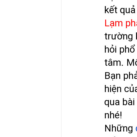
kết quả
Lạm phá
trường k
hỏi phổ
tâm. Mộ
Bạn phả
hiện của
qua bài
nhé!
Những 