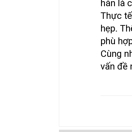
hẳn là 
Thực tế
hẹp. Th
phù hợp 
Cùng nh
vấn đề 