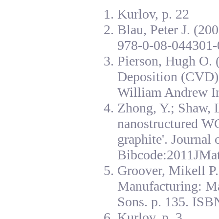
Kurlov, p. 22
Blau, Peter J. (20
978-0-08-044301-
Pierson, Hugh O. 
Deposition (CVD):
William Andrew I
Zhong, Y.; Shaw, L
nanostructured W
graphite'. Journal
Bibcode:2011JMat
Groover, Mikell P
Manufacturing: Ma
Sons. p. 135. ISB
Kurlov, p. 3