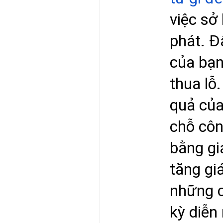
việc sở
phát. Đ
của bạn
thua lỗ
quả của
chỗ côn
bằng gi
tăng gi
những c
kỳ diễn