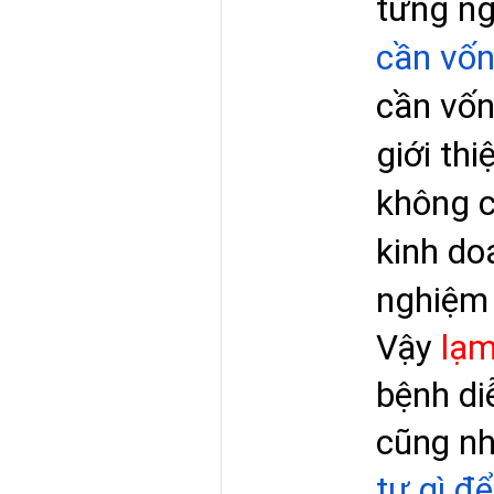
từng ng
cần vố
cần vốn
giới th
không c
kinh do
nghiệm 
Vậy 
lạm
bệnh di
cũng nh
tư gì để