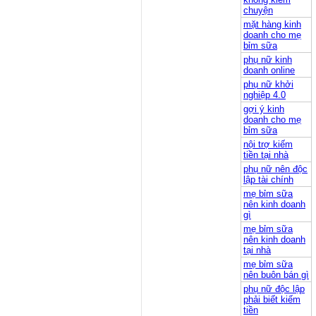
chuyện
mặt hàng kinh
doanh cho mẹ
bỉm sữa
phụ nữ kinh
doanh online
phụ nữ khởi
nghiệp 4.0
gợi ý kinh
doanh cho mẹ
bỉm sữa
nội trợ kiếm
tiền tại nhà
phụ nữ nên độc
lập tài chính
mẹ bỉm sữa
nên kinh doanh
gì
mẹ bỉm sữa
nên kinh doanh
tại nhà
mẹ bỉm sữa
nên buôn bán gì
phụ nữ độc lập
phải biết kiếm
tiền