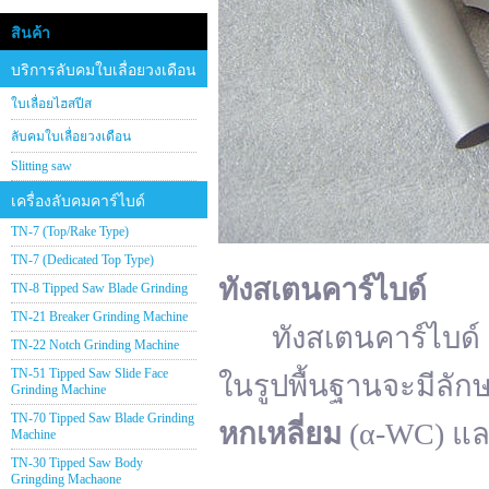
สินค้า
บริการลับคมใบเลื่อยวงเดือน
ใบเลื่อยไฮสปีส
ลับคมใบเลื่อยวงเดือน
Slitting saw
เครื่องลับคมคาร์ไบด์
TN-7 (Top/Rake Type)
TN-7 (Dedicated Top Type)
ทังสเตนคาร์ไบด์
TN-8 Tipped Saw Blade Grinding
TN-21 Breaker Grinding Machine
ทังสเตนคาร์ไบด์ (อั
TN-22 Notch Grinding Machine
TN-51 Tipped Saw Slide Face
ในรูปพื้นฐานจะมีลัก
Grinding Machine
TN-70 Tipped Saw Blade Grinding
หกเหลี่ยม
(α-WC) แ
Machine
TN-30 Tipped Saw Body
Gringding Machaone