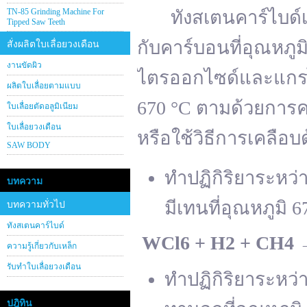
TN-85 Grinding Machine For
ทังสเตนคาร์ไบด์เต
Tipped Saw Teeth
กับคาร์บอนที่อุณหภู
สั่งผลิตใบเลื่อยวงเดือน
งานขัดผิว
ไตรออกไซด์และแกรไฟ
ผลิตใบเลื่อยตามแบบ
670 °C ตามด้วยการคา
ใบเลื่อยตัดอลูมิเนียม
ใบเลื่อยวงเดือน
หรือใช้วิธีการเคลือบ
SAW BODY
ทำปฏิกิริยาระหว
บทความ
มีเทนที่อุณหภูมิ 6
บทความทั่วไป
ทังสเตนคาร์ไบด์
WCl
6 + H
2 + CH
4
ความรู้เกี่ยวกับเหล็ก
รับทำใบเลื่อยวงเดือน
ทำปฏิกิริยาระหว
ปฎิทิน