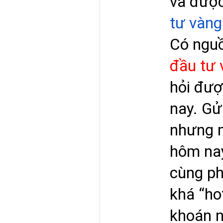
và được
tư vàng
Có nguồ
đầu tư 
hỏi đượ
nay. Gử
nhưng m
hôm nay
cùng ph
khá “ho
khoán n