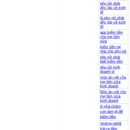
phụ nữ phải
độc lập về kinh
tế
là phụ nữ phải
độc lập về kinh
tế
app kiếm tiền
cho mẹ bỉm
sữa
kiếm tiền tại
nhà cho phụ nữ
phụ nữ phải
biết kiếm tiền
phụ nữ kinh
doanh gì
món ăn vặt cho
mẹ bỉm sữa
kinh doanh
Món ăn vặt cho
mẹ bỉm sữa
kinh doanh
ở nhà chăm
con làm gì để
kiếm tiền
những nghề
hái ra tiền