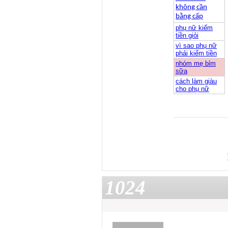
không cần
bằng cấp
phụ nữ kiếm
tiền giỏi
vì sao phụ nữ
phải kiếm tiền
nhóm mẹ bỉm
sữa
cách làm giàu
cho phụ nữ
1024