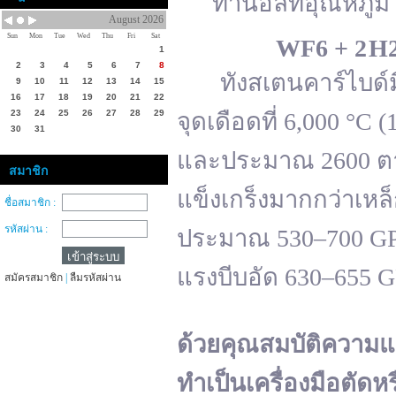
ทานอลที่อุณหภูมิ 
August 2026
Sun
Mon
Tue
Wed
Thu
Fri
Sat
WF
6 + 2 H
1
2
3
4
5
6
7
8
ทังสเตนคาร์ไบด์มีจ
9
10
11
12
13
14
15
16
17
18
19
20
21
22
23
24
25
26
27
28
29
จุดเดือดที่ 6,000 °
30
31
และประมาณ 2600 ตาม
สมาชิก
แข็งเกร็งมากกว่าเหล
ชื่อสมาชิก :
รหัสผ่าน :
ประมาณ 530–700 GPa 
แรงบีบอัด 630–655 
สมัครสมาชิก
|
ลืมรหัสผ่าน
ด้วยคุณสมบัติความแ
ทำเป็นเครื่องมือตัดห