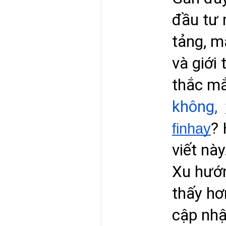
đầu tư 
tảng, m
và giới 
thắc mắ
không,
? 
finhay
viết này
Xu hướn
thấy hơ
cập nhậ