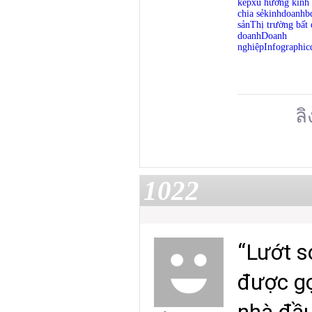
kép
xu hướng kinh
chia sẻ
kinhdoanhb
sản
Thị trường bất
doanh
Doanh
nghiệp
Infographic
ลิ
1022
“Lướt s
được gọ