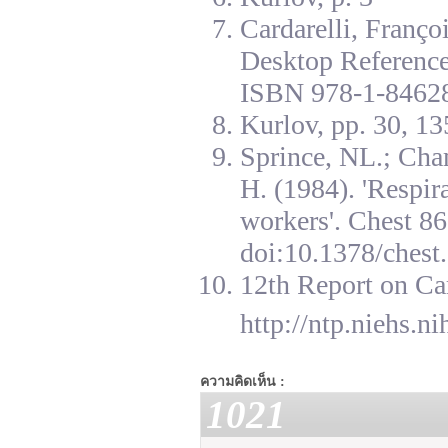
Cardarelli, Franç
Desktop Reference
ISBN 978-1-84628
Kurlov, pp. 30, 13
Sprince, NL.; Cha
H. (1984). 'Respir
workers'. Chest 8
doi:10.1378/chest.
12th Report on Ca
http://ntp.niehs.n
ความคิดเห็น :
1021