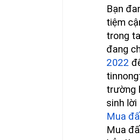
Bạn đan
tiệm cậ
trong t
đang ch
2022
để
tinnong
trường 
sinh lời
Mua đất
Mua đất