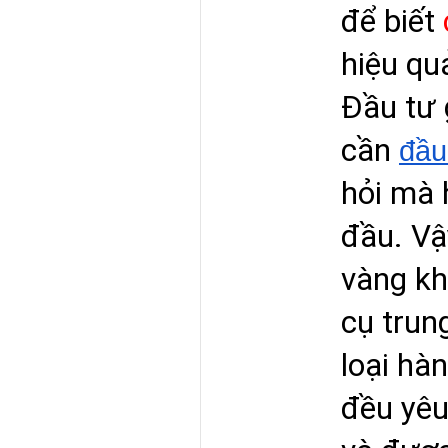
để biết 
hiệu quả
Đầu tư 
cần 
đầu
hỏi mà 
đầu. Vậ
vàng kh
cụ trun
loại hà
đều yêu