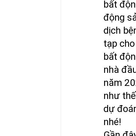
bất độn
động sản
dịch bệ
tạp cho
bất độn
nhà đầu
năm 2022
như thế
dự đoán
nhé!
Gần đây