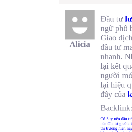
Đầu tư
l
ngữ phổ b
Giao dịch
Alicia
đầu tư ma
nhanh. Nh
lại kết q
người mớ
lại hiệu 
đây của
k
Backlink
Có 3 tỷ nên đầu t
nên đầu tư gì
có 2 
thị trường hiện na