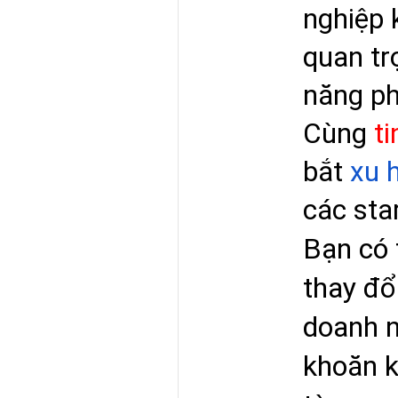
nghiệp 
quan tr
năng ph
Cùng 
t
bắt 
xu 
các sta
Bạn có 
thay đổ
doanh n
khoăn k