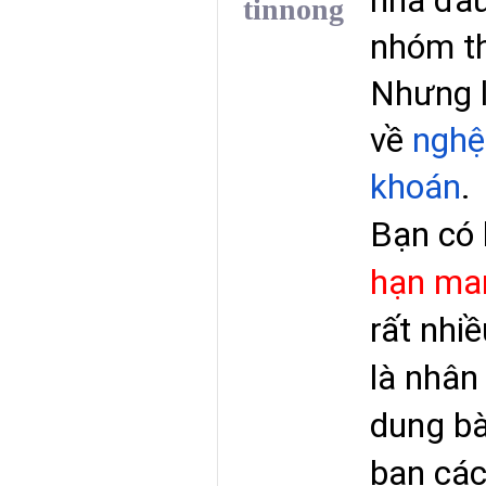
nhà đầu
tinnong
nhóm th
Nhưng l
về 
nghệ
khoán
.
Bạn có b
hạn man
rất nhi
là nhân 
dung bà
bạn các