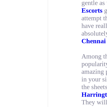
gentle as
Escorts
g
attempt t
have real
absolutel
Chennai 
Among the
popularit
amazing p
in your s
the sheet
Harringt
They will