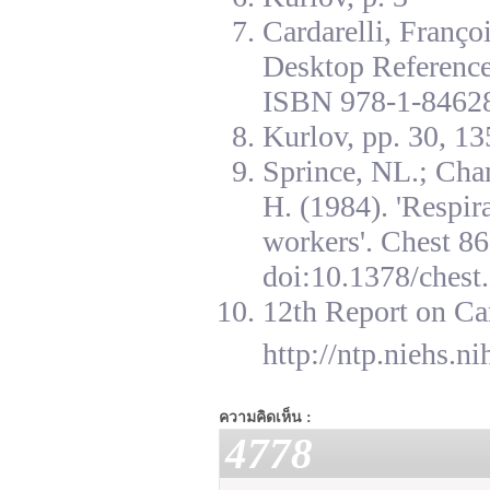
Cardarelli, Franç
Desktop Reference
ISBN 978-1-84628
Kurlov, pp. 30, 13
Sprince, NL.; Cha
H. (1984). 'Respir
workers'. Chest 8
doi:10.1378/chest.
12th Report on Ca
http://ntp.niehs.n
ความคิดเห็น :
4778