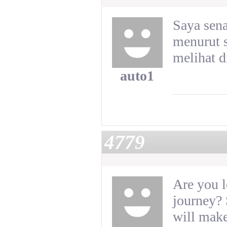
Saya sen
menurut s
melihat d
auto1
4779
Are you l
journey? 
will make