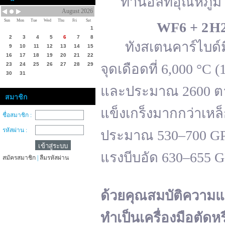
ทานอลที่อุณหภูมิ 
August 2026
Sun
Mon
Tue
Wed
Thu
Fri
Sat
WF
6 + 2 H
1
2
3
4
5
6
7
8
ทังสเตนคาร์ไบด์มีจ
9
10
11
12
13
14
15
16
17
18
19
20
21
22
23
24
25
26
27
28
29
จุดเดือดที่ 6,000 °
30
31
และประมาณ 2600 ตาม
สมาชิก
แข็งเกร็งมากกว่าเหล
ชื่อสมาชิก :
รหัสผ่าน :
ประมาณ 530–700 GPa 
แรงบีบอัด 630–655 
สมัครสมาชิก
|
ลืมรหัสผ่าน
ด้วยคุณสมบัติความแ
ทำเป็นเครื่องมือตัดห