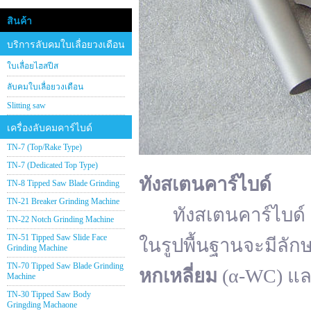
สินค้า
บริการลับคมใบเลื่อยวงเดือน
ใบเลื่อยไฮสปีส
ลับคมใบเลื่อยวงเดือน
Slitting saw
เครื่องลับคมคาร์ไบด์
TN-7 (Top/Rake Type)
TN-7 (Dedicated Top Type)
ทังสเตนคาร์ไบด์
TN-8 Tipped Saw Blade Grinding
TN-21 Breaker Grinding Machine
ทังสเตนคาร์ไบด์ (อั
TN-22 Notch Grinding Machine
TN-51 Tipped Saw Slide Face
ในรูปพื้นฐานจะมีลัก
Grinding Machine
TN-70 Tipped Saw Blade Grinding
หกเหลี่ยม
(α-WC) แ
Machine
TN-30 Tipped Saw Body
Gringding Machaone