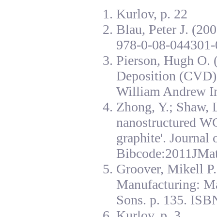
Kurlov, p. 22
Blau, Peter J. (20
978-0-08-044301-
Pierson, Hugh O. 
Deposition (CVD):
William Andrew I
Zhong, Y.; Shaw, L
nanostructured W
graphite'. Journal
Bibcode:2011JMat
Groover, Mikell P
Manufacturing: Ma
Sons. p. 135. ISB
Kurlov, p. 3