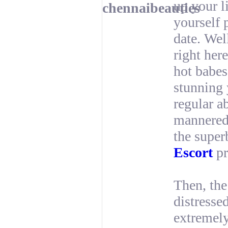
up your l
chennaibeauties
yourself 
date. Well
right her
hot babes
stunning y
regular a
mannered 
the super
Escort
pr
Then, th
distressed
extremely