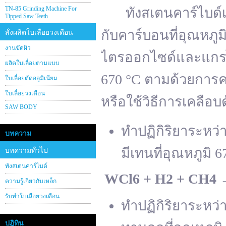
TN-85 Grinding Machine For
ทังสเตนคาร์ไบด์เต
Tipped Saw Teeth
กับคาร์บอนที่อุณหภู
สั่งผลิตใบเลื่อยวงเดือน
งานขัดผิว
ไตรออกไซด์และแกรไฟ
ผลิตใบเลื่อยตามแบบ
670 °C ตามด้วยการคา
ใบเลื่อยตัดอลูมิเนียม
ใบเลื่อยวงเดือน
หรือใช้วิธีการเคลือบ
SAW BODY
ทำปฏิกิริยาระหว
บทความ
มีเทนที่อุณหภูมิ 6
บทความทั่วไป
ทังสเตนคาร์ไบด์
WCl
6 + H
2 + CH
4
ความรู้เกี่ยวกับเหล็ก
รับทำใบเลื่อยวงเดือน
ทำปฏิกิริยาระหว
ปฎิทิน