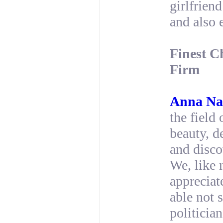
girlfrien
and also 
Finest C
Firm
Anna Na
the field
beauty, d
and disco
We, like 
apprecia
able not 
politicia