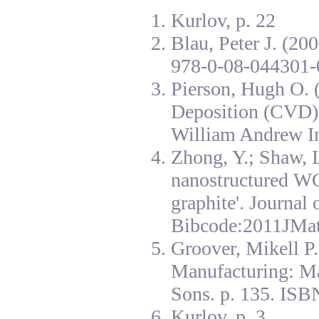
Kurlov, p. 22
Blau, Peter J. (20
978-0-08-044301-
Pierson, Hugh O. 
Deposition (CVD):
William Andrew I
Zhong, Y.; Shaw, L
nanostructured W
graphite'. Journal
Bibcode:2011JMat
Groover, Mikell P
Manufacturing: Ma
Sons. p. 135. ISB
Kurlov, p. 3