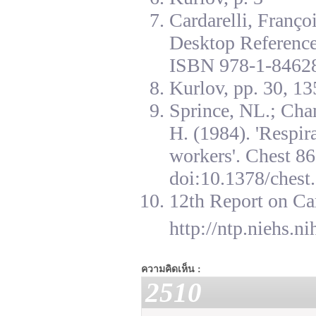
Cardarelli, Franç
Desktop Reference
ISBN 978-1-84628
Kurlov, pp. 30, 13
Sprince, NL.; Cha
H. (1984). 'Respir
workers'. Chest 8
doi:10.1378/chest.
12th Report on Ca
http://ntp.niehs.n
ความคิดเห็น :
2510