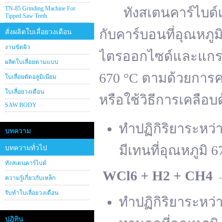
TN-85 Grinding Machine For
ทังสเตนคาร์ไบด์เต
Tipped Saw Teeth
กับคาร์บอนที่อุณหภู
สั่งผลิตใบเลื่อยวงเดือน
งานขัดผิว
ไตรออกไซด์และแกรไฟ
ผลิตใบเลื่อยตามแบบ
670 °C ตามด้วยการคา
ใบเลื่อยตัดอลูมิเนียม
ใบเลื่อยวงเดือน
หรือใช้วิธีการเคลือบ
SAW BODY
ทำปฏิกิริยาระหว
บทความ
มีเทนที่อุณหภูมิ 6
บทความทั่วไป
ทังสเตนคาร์ไบด์
WCl
6 + H
2 + CH
4
ความรู้เกี่ยวกับเหล็ก
รับทำใบเลื่อยวงเดือน
ทำปฏิกิริยาระหว
ปฎิทิน