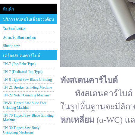
สินค้า
บริการลับคมใบเลื่อยวงเดือน
ใบเลื่อยไฮสปีส
ลับคมใบเลื่อยวงเดือน
Slitting saw
เครื่องลับคมคาร์ไบด์
TN-7 (Top/Rake Type)
TN-7 (Dedicated Top Type)
ทังสเตนคาร์ไบด์
TN-8 Tipped Saw Blade Grinding
TN-21 Breaker Grinding Machine
ทังสเตนคาร์ไบด์ (อั
TN-22 Notch Grinding Machine
TN-51 Tipped Saw Slide Face
ในรูปพื้นฐานจะมีลัก
Grinding Machine
TN-70 Tipped Saw Blade Grinding
หกเหลี่ยม
(α-WC) แ
Machine
TN-30 Tipped Saw Body
Gringding Machaone