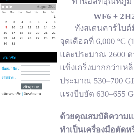
ทานอลที่อุณหภูมิ 
August 2026
Sun
Mon
Tue
Wed
Thu
Fri
Sat
WF
6 + 2 H
1
2
3
4
5
6
7
8
ทังสเตนคาร์ไบด์มีจ
9
10
11
12
13
14
15
16
17
18
19
20
21
22
23
24
25
26
27
28
29
จุดเดือดที่ 6,000 °
30
31
และประมาณ 2600 ตาม
สมาชิก
แข็งเกร็งมากกว่าเหล
ชื่อสมาชิก :
รหัสผ่าน :
ประมาณ 530–700 GPa 
แรงบีบอัด 630–655 
สมัครสมาชิก
|
ลืมรหัสผ่าน
ด้วยคุณสมบัติความแ
ทำเป็นเครื่องมือตัดห