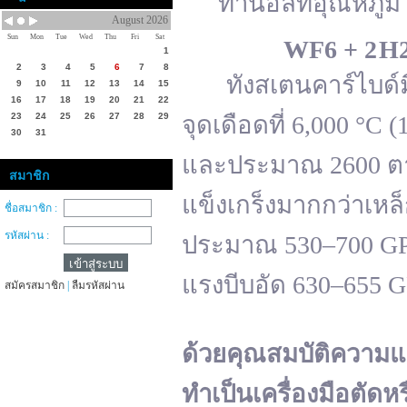
ทานอลที่อุณหภูมิ 
August 2026
Sun
Mon
Tue
Wed
Thu
Fri
Sat
WF
6 + 2 H
1
2
3
4
5
6
7
8
ทังสเตนคาร์ไบด์มีจ
9
10
11
12
13
14
15
16
17
18
19
20
21
22
23
24
25
26
27
28
29
จุดเดือดที่ 6,000 °
30
31
และประมาณ 2600 ตาม
สมาชิก
แข็งเกร็งมากกว่าเหล
ชื่อสมาชิก :
รหัสผ่าน :
ประมาณ 530–700 GPa 
แรงบีบอัด 630–655 
สมัครสมาชิก
|
ลืมรหัสผ่าน
ด้วยคุณสมบัติความแ
ทำเป็นเครื่องมือตัดห