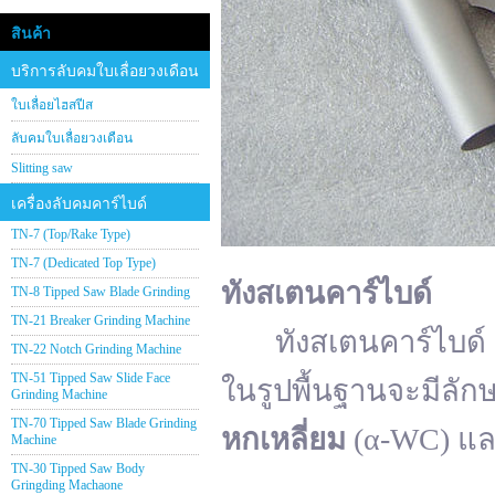
สินค้า
บริการลับคมใบเลื่อยวงเดือน
ใบเลื่อยไฮสปีส
ลับคมใบเลื่อยวงเดือน
Slitting saw
เครื่องลับคมคาร์ไบด์
TN-7 (Top/Rake Type)
TN-7 (Dedicated Top Type)
ทังสเตนคาร์ไบด์
TN-8 Tipped Saw Blade Grinding
TN-21 Breaker Grinding Machine
ทังสเตนคาร์ไบด์ (อั
TN-22 Notch Grinding Machine
TN-51 Tipped Saw Slide Face
ในรูปพื้นฐานจะมีลัก
Grinding Machine
TN-70 Tipped Saw Blade Grinding
หกเหลี่ยม
(α-WC) แ
Machine
TN-30 Tipped Saw Body
Gringding Machaone