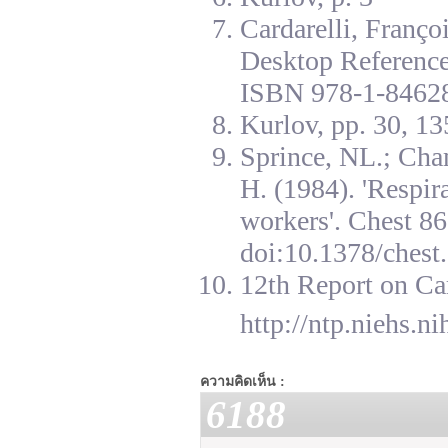
Cardarelli, Franç
Desktop Reference
ISBN 978-1-84628
Kurlov, pp. 30, 13
Sprince, NL.; Cha
H. (1984). 'Respir
workers'. Chest 8
doi:10.1378/chest.
12th Report on Ca
http://ntp.niehs.n
ความคิดเห็น :
6188