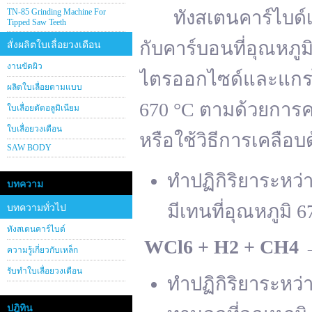
TN-85 Grinding Machine For
ทังสเตนคาร์ไบด์เต
Tipped Saw Teeth
กับคาร์บอนที่อุณหภู
สั่งผลิตใบเลื่อยวงเดือน
งานขัดผิว
ไตรออกไซด์และแกรไฟ
ผลิตใบเลื่อยตามแบบ
670 °C ตามด้วยการคา
ใบเลื่อยตัดอลูมิเนียม
ใบเลื่อยวงเดือน
หรือใช้วิธีการเคลือบ
SAW BODY
ทำปฏิกิริยาระหว
บทความ
มีเทนที่อุณหภูมิ 6
บทความทั่วไป
ทังสเตนคาร์ไบด์
WCl
6 + H
2 + CH
4
ความรู้เกี่ยวกับเหล็ก
รับทำใบเลื่อยวงเดือน
ทำปฏิกิริยาระหว
ปฎิทิน