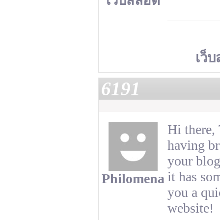
เว็บสล็อต
เว็บ
6191
Hi there,
having br
your blog
it has so
Philomena
you a qui
website!