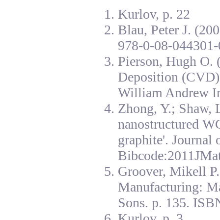
Kurlov, p. 22
Blau, Peter J. (20
978-0-08-044301-
Pierson, Hugh O. 
Deposition (CVD):
William Andrew I
Zhong, Y.; Shaw, L
nanostructured W
graphite'. Journal
Bibcode:2011JMat
Groover, Mikell P
Manufacturing: Ma
Sons. p. 135. ISB
Kurlov, p. 3