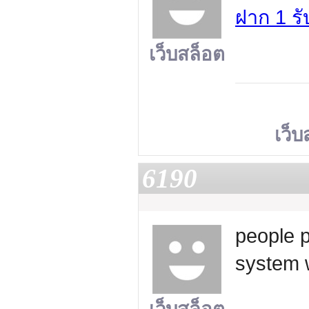
ฝาก 1 รั
เว็บสล็อต
เว็บ
6190
people 
system 