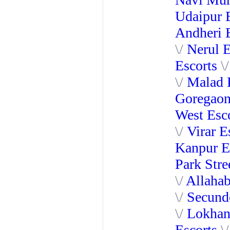
Udaipur 
Andheri 
\/
Nerul E
Escorts
\
\/
Malad E
Goregaon
West Esc
\/
Virar E
Kanpur E
Park Stre
\/
Allahab
\/
Secund
\/
Lokhan
Escorts
\