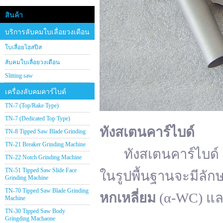
สินค้า
บริการลับคมใบเลื่อยวงเดือน
ใบเลื่อยไฮสปีส
ลับคมใบเลื่อยวงเดือน
Slitting saw
เครื่องลับคมคาร์ไบด์
TN-7 (Top/Rake Type)
TN-7 (Dedicated Top Type)
ทังสเตนคาร์ไบด์
TN-8 Tipped Saw Blade Grinding
TN-21 Breaker Grinding Machine
ทังสเตนคาร์ไบด์ (อั
TN-22 Notch Grinding Machine
TN-51 Tipped Saw Slide Face
ในรูปพื้นฐานจะมีลัก
Grinding Machine
TN-70 Tipped Saw Blade Grinding
หกเหลี่ยม
(α-WC) แ
Machine
TN-30 Tipped Saw Body
Gringding Machaone