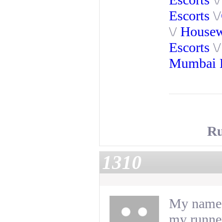
Escorts
\/
\/
Housew
Escorts
\
Mumbai E
Ru
1310
My name i
my runner