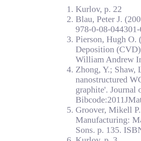
Kurlov, p. 22
Blau, Peter J. (20
978-0-08-044301-
Pierson, Hugh O. 
Deposition (CVD):
William Andrew I
Zhong, Y.; Shaw, L
nanostructured W
graphite'. Journal
Bibcode:2011JMat
Groover, Mikell P
Manufacturing: Ma
Sons. p. 135. ISB
Kurlov, p. 3