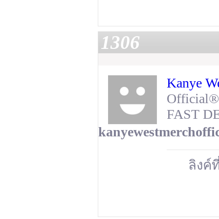
1306
Kanye We
Official
FAST D
kanyewestmerchoffic
ลิงค์ท