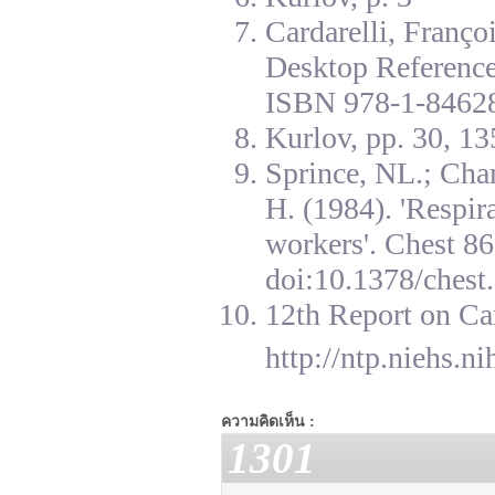
Cardarelli, Franç
Desktop Reference
ISBN 978-1-84628
Kurlov, pp. 30, 13
Sprince, NL.; Cha
H. (1984). 'Respir
workers'. Chest 8
doi:10.1378/chest.
12th Report on Ca
http://ntp.niehs.n
ความคิดเห็น :
1301