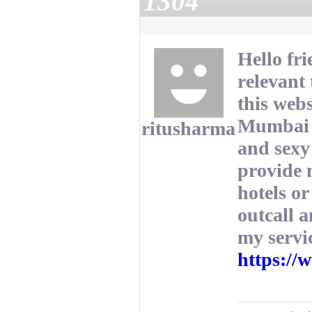
1304
Hello fri
relevant 
this web
Mumbai i
ritusharma
and sexy 
provide 
hotels or
outcall a
my servi
https://