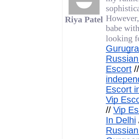
sophistic
However, 
Riya Patel
babe with
looking f
Gurugra
Russian
Escort
 //
independ
Escort i
Vip Esco
// 
Vip Es
In Delhi
 
Russian