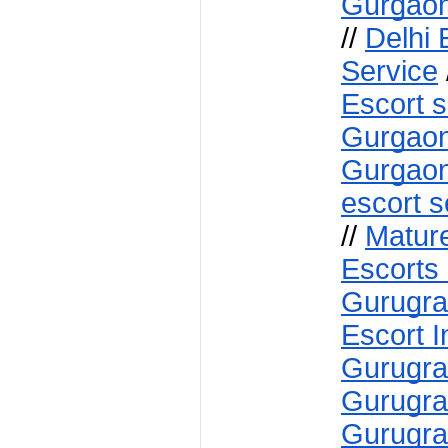
Gurgao
// 
Delhi 
Service
 
Escort s
Gurgaon
Gurgao
escort s
// 
Mature
Escorts
Gurugr
Escort 
Gurugra
Gurugr
Gurugra