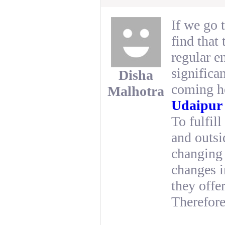
If we go 
find that
regular e
significa
Disha
coming he
Malhotra
Udaipur 
To fulfil
and outsi
changing 
changes i
they offe
Therefore