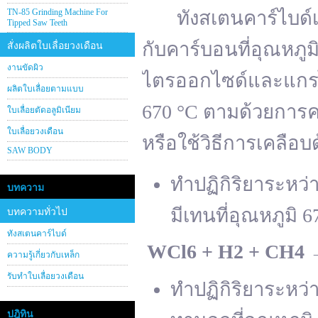
TN-85 Grinding Machine For
ทังสเตนคาร์ไบด์เต
Tipped Saw Teeth
กับคาร์บอนที่อุณหภู
สั่งผลิตใบเลื่อยวงเดือน
งานขัดผิว
ไตรออกไซด์และแกรไฟ
ผลิตใบเลื่อยตามแบบ
670 °C ตามด้วยการคา
ใบเลื่อยตัดอลูมิเนียม
ใบเลื่อยวงเดือน
หรือใช้วิธีการเคลือบ
SAW BODY
ทำปฏิกิริยาระหว
บทความ
มีเทนที่อุณหภูมิ 6
บทความทั่วไป
ทังสเตนคาร์ไบด์
WCl
6 + H
2 + CH
4
ความรู้เกี่ยวกับเหล็ก
รับทำใบเลื่อยวงเดือน
ทำปฏิกิริยาระหว
ปฎิทิน