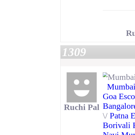
Ru
1309
Mumbai
Goa Esco
Bangalor
Ruchi Pal
\/
Patna E
Borivali 
Navi Mum