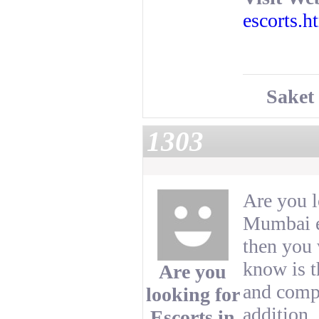
escorts.h
Saket
1303
Are you l
Mumbai es
then you 
know is t
Are you
and compa
looking for
addition,
Escorts in