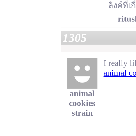
ลิงค์ที่เ
ritu
1305
I really l
animal co
animal
cookies
strain