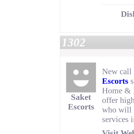
Dis
1302
New call 
Escorts
s
Home & H
Saket
offer hig
Escorts
who will 
services i
Visit We