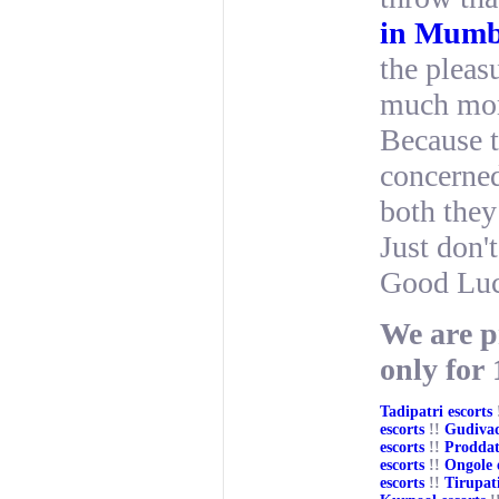
in Mumb
the pleas
much more
Because t
concerned
both they
Just don'
Good Lu
We are p
only for
Tadipatri escorts
escorts
!!
Gudivad
escorts
!!
Proddat
escorts
!!
Ongole 
escorts
!!
Tirupati