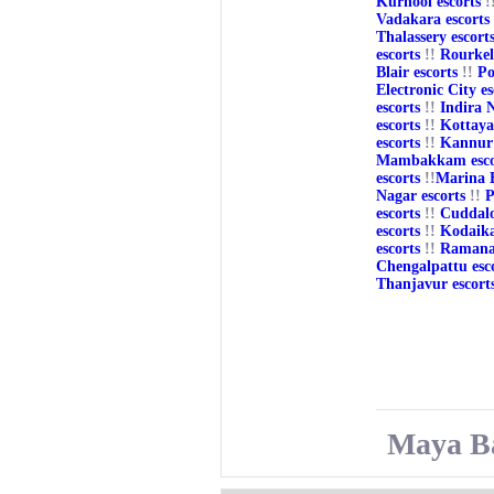
Kurnool escorts
!
Vadakara escorts
Thalassery escort
escorts
!!
Rourkel
Blair escorts
!!
Po
Electronic City es
escorts
!!
Indira 
escorts
!!
Kottaya
escorts
!!
Kannur 
Mambakkam esco
escorts
!!
Marina B
Nagar escorts
!!
P
escorts
!!
Cuddalo
escorts
!!
Kodaika
escorts
!!
Ramana
Chengalpattu esc
Thanjavur escort
Maya B