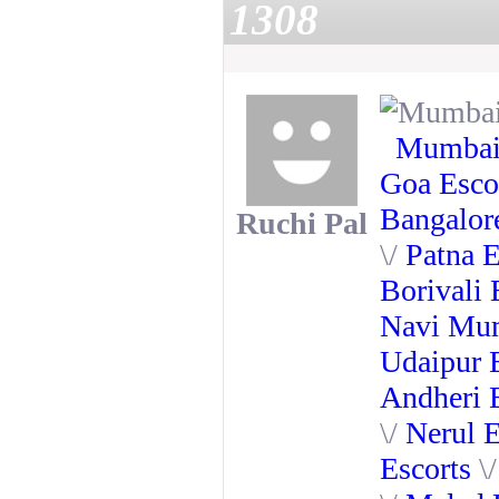
1308
Mumbai
Goa Esco
Bangalor
Ruchi Pal
\/
Patna E
Borivali 
Navi Mum
Udaipur 
Andheri 
\/
Nerul E
Escorts
\