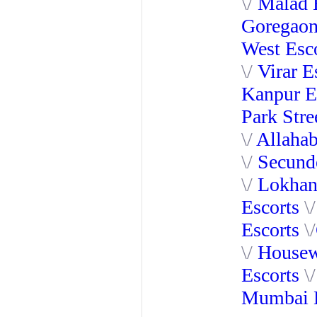
\/
Malad E
Goregaon
West Esc
\/
Virar E
Kanpur E
Park Stre
\/
Allahab
\/
Secund
\/
Lokhan
Escorts
\
Escorts
\/
\/
Housew
Escorts
\
Mumbai E