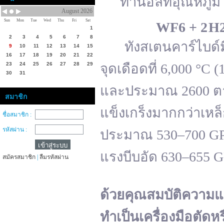
ทานอลที่อุณหภูมิ 
August 2026
Sun
Mon
Tue
Wed
Thu
Fri
Sat
WF
6 + 2 H
1
2
3
4
5
6
7
8
ทังสเตนคาร์ไบด์มีจ
9
10
11
12
13
14
15
16
17
18
19
20
21
22
23
24
25
26
27
28
29
จุดเดือดที่ 6,000 °
30
31
และประมาณ 2600 ตาม
สมาชิก
แข็งเกร็งมากกว่าเหล
ชื่อสมาชิก :
รหัสผ่าน :
ประมาณ 530–700 GPa 
แรงบีบอัด 630–655 
สมัครสมาชิก
|
ลืมรหัสผ่าน
ด้วยคุณสมบัติความแ
ทำเป็นเครื่องมือตัดห