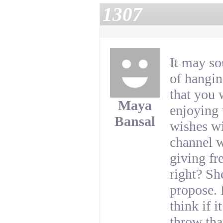
1307
It may so
of hangin
that you 
Maya
enjoying 
Bansal
wishes wi
channel w
giving fr
right?
She
propose.
think if i
throw tha