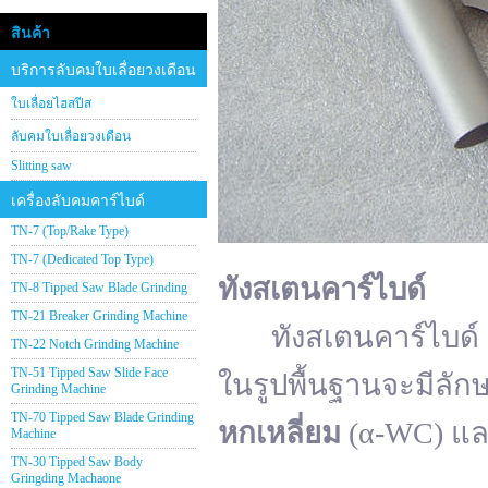
สินค้า
บริการลับคมใบเลื่อยวงเดือน
ใบเลื่อยไฮสปีส
ลับคมใบเลื่อยวงเดือน
Slitting saw
เครื่องลับคมคาร์ไบด์
TN-7 (Top/Rake Type)
TN-7 (Dedicated Top Type)
ทังสเตนคาร์ไบด์
TN-8 Tipped Saw Blade Grinding
TN-21 Breaker Grinding Machine
ทังสเตนคาร์ไบด์ (อั
TN-22 Notch Grinding Machine
TN-51 Tipped Saw Slide Face
ในรูปพื้นฐานจะมีลัก
Grinding Machine
TN-70 Tipped Saw Blade Grinding
หกเหลี่ยม
(α-WC) แ
Machine
TN-30 Tipped Saw Body
Gringding Machaone