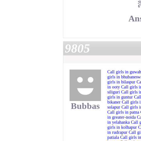
ล
An
9805
Call girls in guwa
girls in
bhubanesw
girls in bilaspur
Ca
in ooty
Call girls 
siliguri
Call girls 
girls in guntur
Call
bikaner
Call girls 
Bubbas
solapur
Call girls 
Call girls in patna
in greater-noida
Ca
in yelahanka
Call 
girls in kolhapur
C
in rudrapur
Call g
patiala
Call girls 