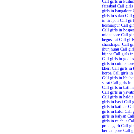
Call girls in kushi
faizabad
Call girl
girls in bangalore
girls in solan
Call 
in tirupati
Call girl
hoshiarpur
Call gi
Call girls in hospet
midnapore
Call gi
begusarai
Call girl
chandrapur
Call gi
jhunjhunu
Call gir
bijnor
Call girls in
Call girls in godhr
girls in coimbatore
kheri
Call girls in
korba
Call girls in
Call girls in bhub
surat
Call girls in 
Call girls in bathi
Call girls in yavat
Call girls in haldia
girls in basti
Call g
girls in katihar
Cal
girls in halol
Call 
girls in kalyan
Call
girls in raichur
Cal
pratapgarh
Call gi
berhampore
Call g