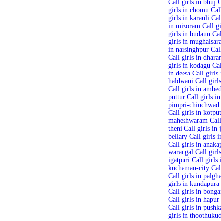
Call girls in bhuj
C
girls in chomu
Call
girls in karauli
Cal
in mizoram
Call gi
girls in budaun
Cal
girls in mughalsara
in narsinghpur
Cal
Call girls in dhar
girls in kodagu
Cal
in deesa
Call girls
haldwani
Call girl
Call girls in ambe
puttur
Call girls i
pimpri-chinchwad
Call girls in kotput
maheshwaram
Call
theni
Call girls in
bellary
Call girls 
Call girls in anaka
warangal
Call girl
igatpuri
Call girls
kuchaman-city
Cal
Call girls in palgh
girls in kundapura
Call girls in bong
Call girls in hapur
Call girls in pushk
girls in thoothukud