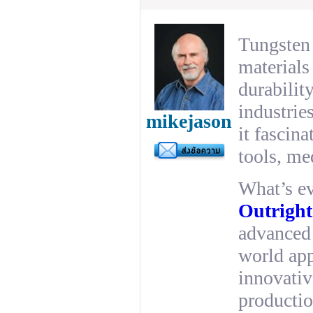
Tungsten 
materials
durabilit
industrie
mikejason
it fascin
tools, me
What’s ev
Outright
advanced 
world app
innovativ
productio