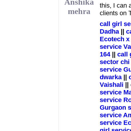
Anshika
this, I can
mehra
clients on
call girl 
Dadha
||
c
Ecotech x
service V
164
||
call 
sector chi
service G
dwarka
||
Vaishali
||
service M
service Ro
Gurgaon s
service A
service Ec
girl servi