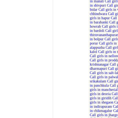
in manali
Call girl
in shivpuri
Call gi
bidar
Call girls in
chhindwara
Call g
girls in hapur
Call
in barabanki
Call 
howrah
Call girls 
in bardoli
Call girl
thiruvananthapura
in bolpur
Call girl
porur
Call girls in
alappuzha
Call gir
kalol
Call girls in 
Call girls in nellor
Call girls in prodd
krishnanagar
Call g
dharmapuri
Call gi
Call girls in salt-l
Call girls in palwa
srikakulam
Call gi
in panchkula
Call 
girls in mancherial
girls in deoria
Call
girls in giridih
Cal
girls in shegaon
Ca
in indirapuram
Cal
in chikmagalur
Cal
Call girls in jharg