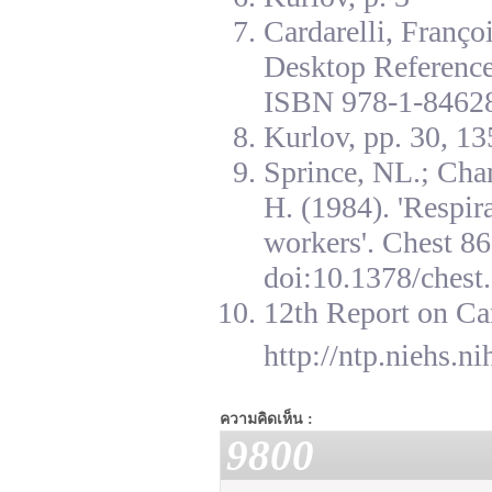
Cardarelli, Franç
Desktop Reference
ISBN 978-1-84628
Kurlov, pp. 30, 13
Sprince, NL.; Cha
H. (1984). 'Respir
workers'. Chest 8
doi:10.1378/chest.
12th Report on Ca
http://ntp.niehs.n
ความคิดเห็น :
9800