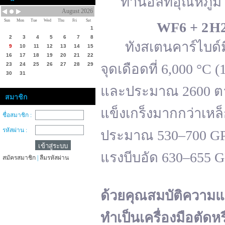
ทานอลที่อุณหภูมิ 
August 2026
Sun
Mon
Tue
Wed
Thu
Fri
Sat
WF
6 + 2 H
1
2
3
4
5
6
7
8
ทังสเตนคาร์ไบด์มีจ
9
10
11
12
13
14
15
16
17
18
19
20
21
22
23
24
25
26
27
28
29
จุดเดือดที่ 6,000 °
30
31
และประมาณ 2600 ตาม
สมาชิก
แข็งเกร็งมากกว่าเหล
ชื่อสมาชิก :
รหัสผ่าน :
ประมาณ 530–700 GPa 
แรงบีบอัด 630–655 
สมัครสมาชิก
|
ลืมรหัสผ่าน
ด้วยคุณสมบัติความแ
ทำเป็นเครื่องมือตัดห