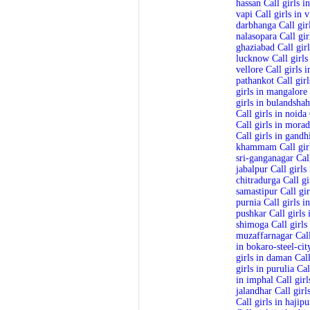
hassan
Call girls i
vapi
Call girls in
darbhanga
Call gi
nalasopara
Call gir
ghaziabad
Call gir
lucknow
Call girl
vellore Call girls
i
pathankot
Call gir
girls in mangalore
girls in bulandshah
Call girls in noida
Call girls in mora
Call girls in gandh
khammam
Call gi
sri-ganganagar
Cal
jabalpur
Call girls
chitradurga
Call g
samastipur
Call gi
purnia
Call girls 
pushkar
Call girls
shimoga
Call girls
muzaffarnagar
Cal
in bokaro-steel-cit
girls in daman
Call
girls in purulia
Cal
in imphal
Call girl
jalandhar
Call girl
Call girls in hajipu