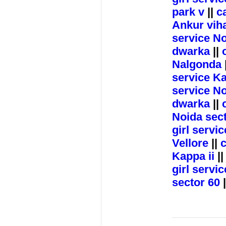
park v
||
c
Ankur vih
service No
dwarka
||
Nalgonda
service Ka
service No
dwarka
||
Noida sec
girl servi
Vellore
||
c
Kappa ii
|
girl servi
sector 60
|