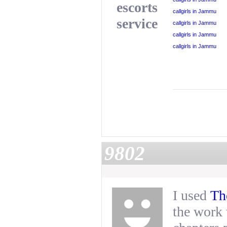
escorts
callgirls in Jammu
service
callgirls in Jammu
callgirls in Jammu
callgirls in Jammu
9802
I used
Th
the work 