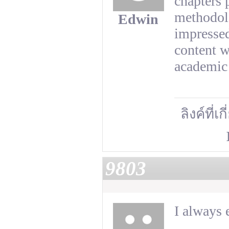
chapters 
methodolo
Edwin
impressed
content w
academic 
ลิงค์ที่เ
9803
I always e