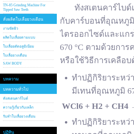
TN-85 Grinding Machine For
ทังสเตนคาร์ไบด์เต
Tipped Saw Teeth
กับคาร์บอนที่อุณหภู
สั่งผลิตใบเลื่อยวงเดือน
งานขัดผิว
ไตรออกไซด์และแกรไฟ
ผลิตใบเลื่อยตามแบบ
670 °C ตามด้วยการคา
ใบเลื่อยตัดอลูมิเนียม
ใบเลื่อยวงเดือน
หรือใช้วิธีการเคลือบ
SAW BODY
ทำปฏิกิริยาระหว
บทความ
มีเทนที่อุณหภูมิ 6
บทความทั่วไป
ทังสเตนคาร์ไบด์
WCl
6 + H
2 + CH
4
ความรู้เกี่ยวกับเหล็ก
รับทำใบเลื่อยวงเดือน
ทำปฏิกิริยาระหว
ปฎิทิน