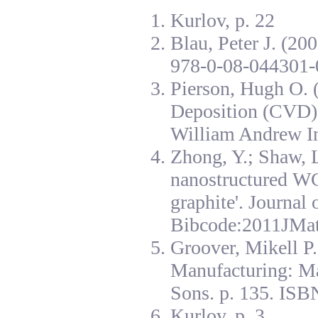
Kurlov, p. 22
Blau, Peter J. (20
978-0-08-044301-
Pierson, Hugh O. 
Deposition (CVD):
William Andrew I
Zhong, Y.; Shaw, L
nanostructured W
graphite'. Journal
Bibcode:2011JMat
Groover, Mikell P
Manufacturing: Ma
Sons. p. 135. ISB
Kurlov, p. 3