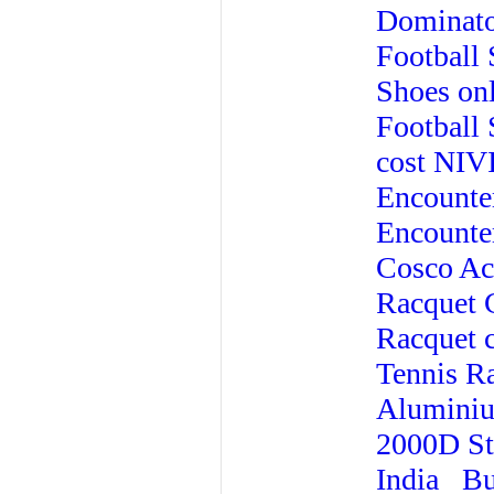
Dominato
Football 
Shoes onl
Football 
cost
NIVI
Encounter
Encounter
Cosco Ac
Racquet
Racquet 
Tennis Ra
Aluminiu
2000D St
India
Bu