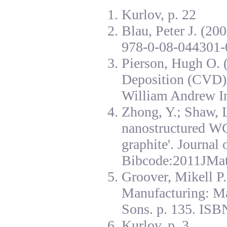
Kurlov, p. 22
Blau, Peter J. (20
978-0-08-044301-
Pierson, Hugh O. 
Deposition (CVD):
William Andrew I
Zhong, Y.; Shaw, L
nanostructured W
graphite'. Journal
Bibcode:2011JMat
Groover, Mikell P
Manufacturing: Ma
Sons. p. 135. ISB
Kurlov, p. 3