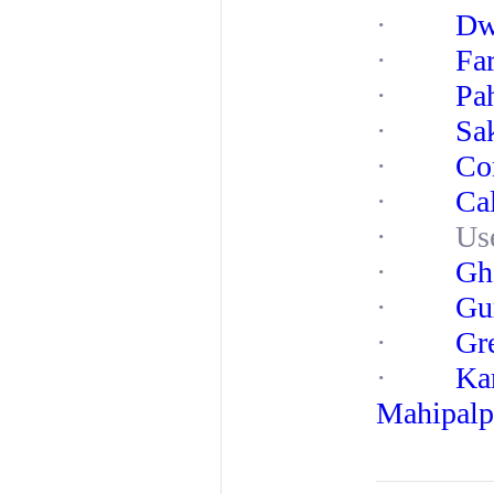
·
Dw
·
Fa
·
Pa
·
Sak
·
Co
·
Ca
· Usef
·
Gh
·
Gu
·
Gr
·
Ka
Mahipalp