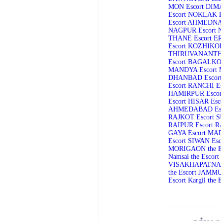
MON Escort
DIMA
Escort
NOKLAK E
Escort
AHMEDNAG
NAGPUR Escort
THANE Escort
E
Escort
KOZHIKOD
THIRUVANANTH
Escort
BAGALKOT
MANDYA Escort
DHANBAD Escor
Escort
RANCHI Es
HAMIRPUR Escor
Escort
HISAR Esc
AHMEDABAD Esc
RAJKOT Escort
S
RAIPUR Escort
R
GAYA Escort
MAD
Escort
SIWAN Esc
MORIGAON the E
Namsai the Escort
VISAKHAPATNAM
the Escort
JAMMU 
Escort
Kargil the 