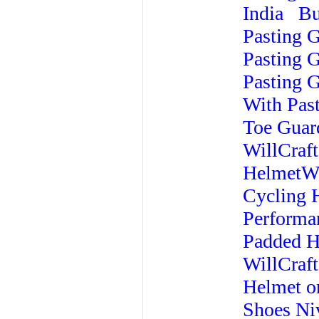
India
Bu
Pasting 
Pasting 
Pasting G
With Pas
Toe Guard
WillCraf
Helmet
W
Cycling 
Performa
Padded H
WillCraf
Helmet on
Shoes
Ni