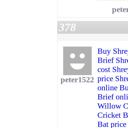
pete
378
Buy Shre
Brief
Shr
cost
Shre
price
Shr
peter1522
online
Bu
Brief onl
Willow C
Cricket B
Bat price