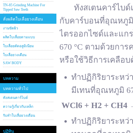
TN-85 Grinding Machine For
ทังสเตนคาร์ไบด์เต
Tipped Saw Teeth
กับคาร์บอนที่อุณหภู
สั่งผลิตใบเลื่อยวงเดือน
งานขัดผิว
ไตรออกไซด์และแกรไฟ
ผลิตใบเลื่อยตามแบบ
670 °C ตามด้วยการคา
ใบเลื่อยตัดอลูมิเนียม
ใบเลื่อยวงเดือน
หรือใช้วิธีการเคลือบ
SAW BODY
ทำปฏิกิริยาระหว
บทความ
มีเทนที่อุณหภูมิ 6
บทความทั่วไป
ทังสเตนคาร์ไบด์
WCl
6 + H
2 + CH
4
ความรู้เกี่ยวกับเหล็ก
รับทำใบเลื่อยวงเดือน
ทำปฏิกิริยาระหว
ปฎิทิน