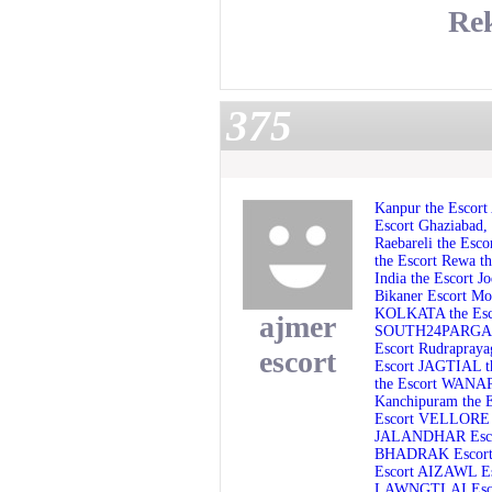
Re
375
Kanpur the Escort
Escort
Ghaziabad, 
Raebareli the Esco
the Escort
Rewa th
India the Escort
Jo
Bikaner Escort
Mo
KOLKATA the Es
ajmer
SOUTH24PARGAN
Escort
Rudrapraya
escort
Escort
JAGTIAL t
the Escort
WANAPA
Kanchipuram the 
Escort
VELLORE 
JALANDHAR Esc
BHADRAK Escor
Escort
AIZAWL Es
LAWNGTLAI Esc