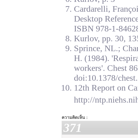
Cardarelli, Franç
Desktop Reference
ISBN 978-1-84628
Kurlov, pp. 30, 13
Sprince, NL.; Cha
H. (1984). 'Respir
workers'. Chest 8
doi:10.1378/chest.
12th Report on Ca
http://ntp.niehs.n
ความคิดเห็น :
371