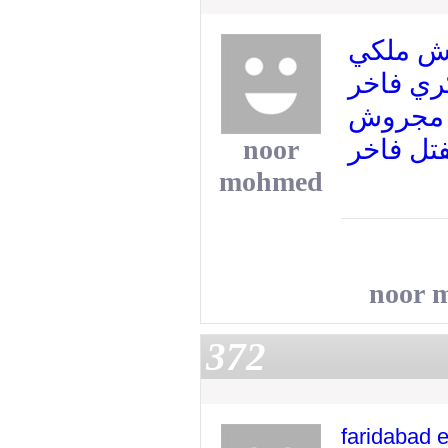
ش ملكي
ي فاخر
مجروش
noor
تل فاخر
mohmed
noor 
372
faridabad e