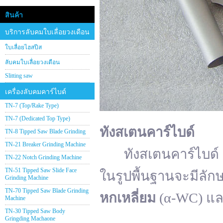
สินค้า
บริการลับคมใบเลื่อยวงเดือน
ใบเลื่อยไฮสปีส
ลับคมใบเลื่อยวงเดือน
Slitting saw
เครื่องลับคมคาร์ไบด์
TN-7 (Top/Rake Type)
TN-7 (Dedicated Top Type)
ทังสเตนคาร์ไบด์
TN-8 Tipped Saw Blade Grinding
TN-21 Breaker Grinding Machine
ทังสเตนคาร์ไบด์ (อั
TN-22 Notch Grinding Machine
TN-51 Tipped Saw Slide Face
ในรูปพื้นฐานจะมีลัก
Grinding Machine
TN-70 Tipped Saw Blade Grinding
หกเหลี่ยม
(α-WC) แ
Machine
TN-30 Tipped Saw Body
Gringding Machaone