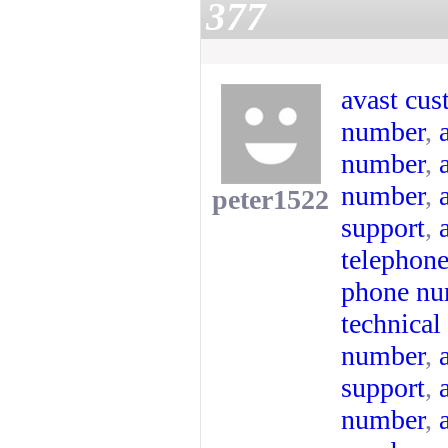
377
avast cus
number
,
number
,
number
,
peter1522
support
,
telephon
phone nu
technica
number
,
support
,
number
,