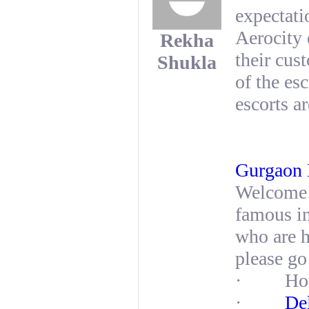
expectati
Aerocity 
Rekha
their cus
Shukla
of the es
escorts a
Gurgaon 
Welcome 
famous in
who are h
please go
· Hot N
·
Del