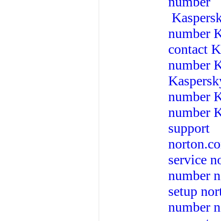
number
Kaspers
number
K
contact
K
number
K
Kaspersk
number
K
number
K
support
norton.c
service
n
number
n
setup
nor
number
n