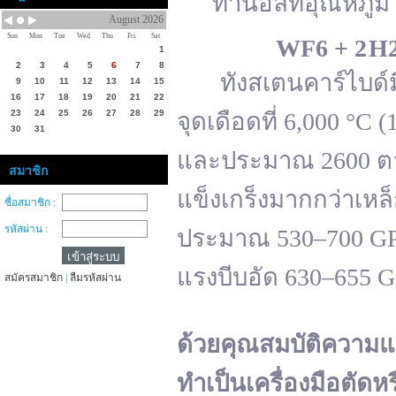
ทานอลที่อุณหภูมิ 
August 2026
Sun
Mon
Tue
Wed
Thu
Fri
Sat
WF
6 + 2 H
1
2
3
4
5
6
7
8
ทังสเตนคาร์ไบด์มีจ
9
10
11
12
13
14
15
16
17
18
19
20
21
22
23
24
25
26
27
28
29
จุดเดือดที่ 6,000 °
30
31
และประมาณ 2600 ตาม
สมาชิก
แข็งเกร็งมากกว่าเหล
ชื่อสมาชิก :
รหัสผ่าน :
ประมาณ 530–700 GPa 
แรงบีบอัด 630–655 
สมัครสมาชิก
|
ลืมรหัสผ่าน
ด้วยคุณสมบัติความแ
ทำเป็นเครื่องมือตัดห