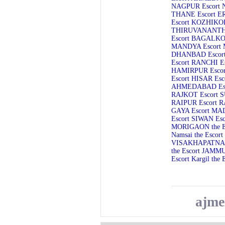
NAGPUR Escort
THANE Escort
E
Escort
KOZHIKOD
THIRUVANANTH
Escort
BAGALKOT
MANDYA Escort
DHANBAD Escor
Escort
RANCHI Es
HAMIRPUR Escor
Escort
HISAR Esc
AHMEDABAD Esc
RAJKOT Escort
S
RAIPUR Escort
R
GAYA Escort
MAD
Escort
SIWAN Esc
MORIGAON the E
Namsai the Escort
VISAKHAPATNAM
the Escort
JAMMU 
Escort
Kargil the 
ajme