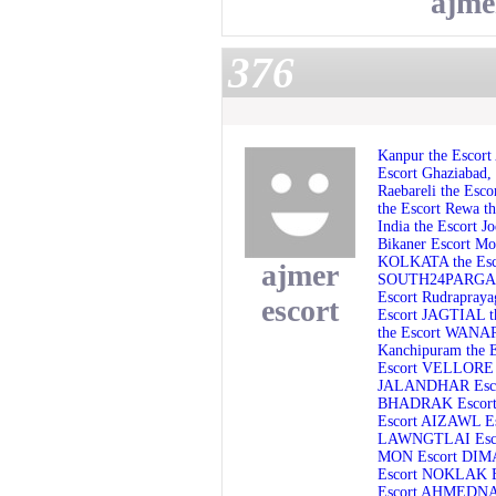
ajme
376
Kanpur the Escort
Escort
Ghaziabad, 
Raebareli the Esco
the Escort
Rewa th
India the Escort
Jo
Bikaner Escort
Mo
KOLKATA the Es
ajmer
SOUTH24PARGAN
Escort
Rudrapraya
escort
Escort
JAGTIAL t
the Escort
WANAPA
Kanchipuram the 
Escort
VELLORE 
JALANDHAR Esc
BHADRAK Escor
Escort
AIZAWL Es
LAWNGTLAI Esc
MON Escort
DIMA
Escort
NOKLAK E
Escort
AHMEDNAG