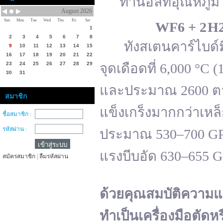
ทานอลที่อุณหภูมิ 
August 2026
Sun
Mon
Tue
Wed
Thu
Fri
Sat
WF
6 + 2 H
1
2
3
4
5
6
7
8
ทังสเตนคาร์ไบด์มีจ
9
10
11
12
13
14
15
16
17
18
19
20
21
22
23
24
25
26
27
28
29
จุดเดือดที่ 6,000 °
30
31
และประมาณ 2600 ตาม
สมาชิก
แข็งเกร็งมากกว่าเหล
ชื่อสมาชิก :
รหัสผ่าน :
ประมาณ 530–700 GPa 
แรงบีบอัด 630–655 
สมัครสมาชิก
|
ลืมรหัสผ่าน
ด้วยคุณสมบัติความแ
ทำเป็นเครื่องมือตัดห