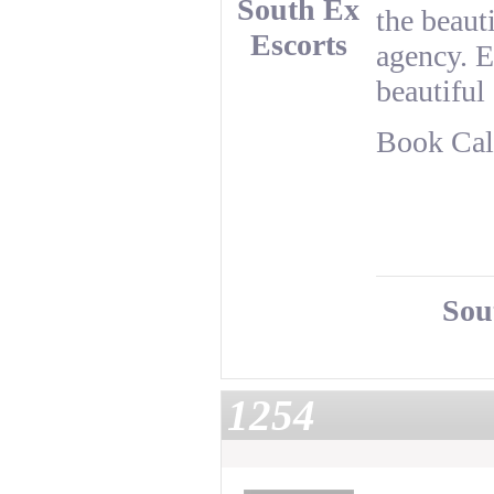
South Ex
the beaut
Escorts
agency. E
beautiful 
Book Call
Sou
1254