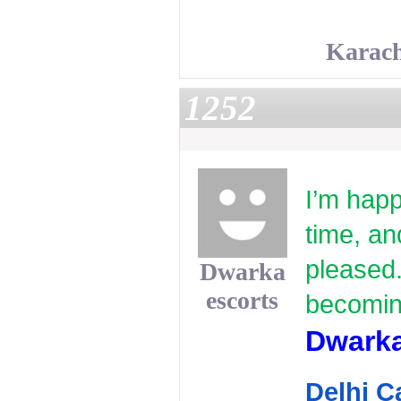
Karach
1252
I’m happy
time, an
pleased.
Dwarka
escorts
becoming
Dwarka
Delhi Ca