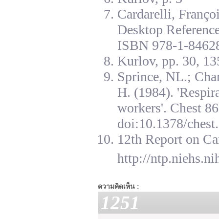
Cardarelli, Franç
Desktop Reference
ISBN 978-1-84628
Kurlov, pp. 30, 13
Sprince, NL.; Cha
H. (1984). 'Respir
workers'. Chest 8
doi:10.1378/chest.
12th Report on Ca
http://ntp.niehs.n
ความคิดเห็น :
1251