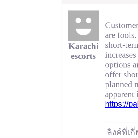
Customers
are fools
short-ter
Karachi
increases
escorts
options ar
offer sho
planned m
apparent 
https://p
ลิงค์ที่เก