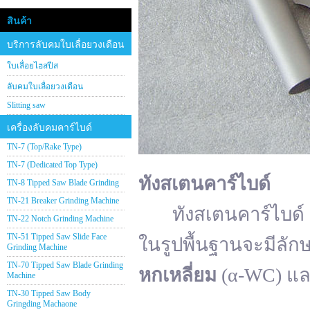
สินค้า
บริการลับคมใบเลื่อยวงเดือน
ใบเลื่อยไฮสปีส
ลับคมใบเลื่อยวงเดือน
Slitting saw
เครื่องลับคมคาร์ไบด์
TN-7 (Top/Rake Type)
TN-7 (Dedicated Top Type)
ทังสเตนคาร์ไบด์
TN-8 Tipped Saw Blade Grinding
TN-21 Breaker Grinding Machine
ทังสเตนคาร์ไบด์ (อั
TN-22 Notch Grinding Machine
TN-51 Tipped Saw Slide Face
ในรูปพื้นฐานจะมีลัก
Grinding Machine
TN-70 Tipped Saw Blade Grinding
หกเหลี่ยม
(α-WC) แ
Machine
TN-30 Tipped Saw Body
Gringding Machaone