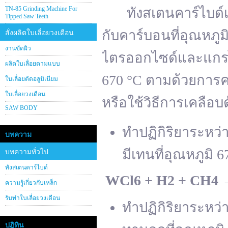
TN-85 Grinding Machine For
ทังสเตนคาร์ไบด์เต
Tipped Saw Teeth
กับคาร์บอนที่อุณหภู
สั่งผลิตใบเลื่อยวงเดือน
งานขัดผิว
ไตรออกไซด์และแกรไฟ
ผลิตใบเลื่อยตามแบบ
670 °C ตามด้วยการคา
ใบเลื่อยตัดอลูมิเนียม
ใบเลื่อยวงเดือน
หรือใช้วิธีการเคลือบ
SAW BODY
ทำปฏิกิริยาระหว
บทความ
มีเทนที่อุณหภูมิ 6
บทความทั่วไป
ทังสเตนคาร์ไบด์
WCl
6 + H
2 + CH
4
ความรู้เกี่ยวกับเหล็ก
รับทำใบเลื่อยวงเดือน
ทำปฏิกิริยาระหว
ปฎิทิน