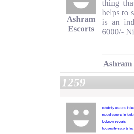
thing tha
helps to s
Ashram
is an in
Escorts
6000/- N
Ashram 
1259
celebrity escorts in l
model escorts in luc
lucknow escorts
housewife escorts lu