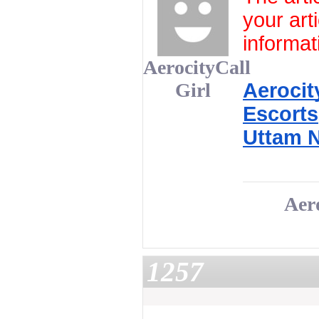
your arti
informat
AerocityCall
Girl
Aerocit
Escorts
Uttam N
Aero
1257