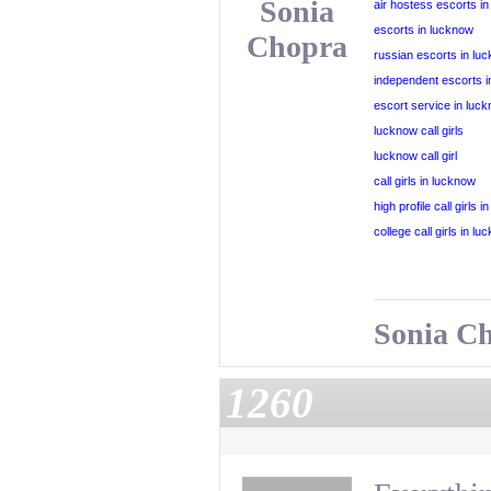
Sonia
air hostess escorts i
escorts in lucknow
Chopra
russian escorts in lu
independent escorts 
escort service in luc
lucknow call girls
lucknow call girl
call girls in lucknow
high profile call girls 
college call girls in l
Sonia C
1260