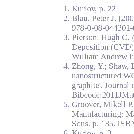
Kurlov, p. 22
Blau, Peter J. (20
978-0-08-044301-
Pierson, Hugh O. 
Deposition (CVD):
William Andrew I
Zhong, Y.; Shaw, L
nanostructured W
graphite'. Journal
Bibcode:2011JMat
Groover, Mikell P
Manufacturing: Ma
Sons. p. 135. ISB
Kurlov, p. 3