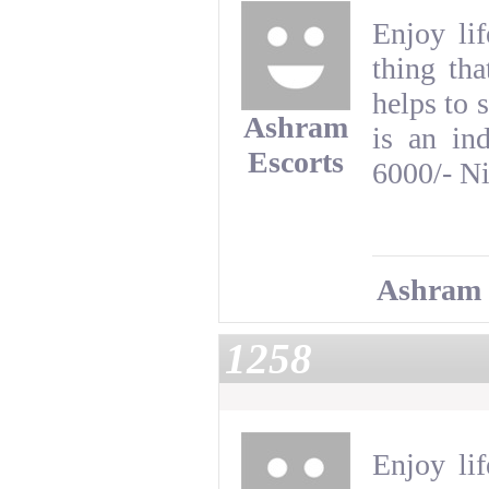
Enjoy li
thing tha
helps to s
Ashram
is an in
Escorts
6000/- N
Ashram 
1258
Enjoy li