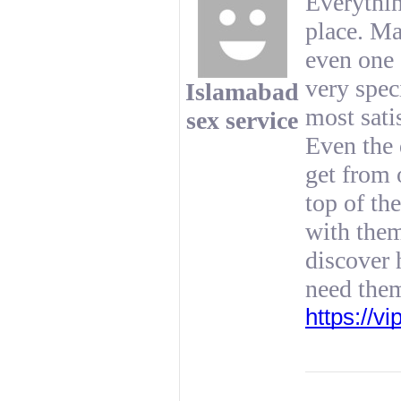
Everythin
place. Ma
even one 
very speci
Islamabad
most sati
sex service
Even the 
get from 
top of th
with them
discover 
need the
https://v