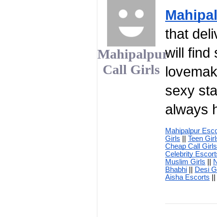
Mahipal
that del
will fin
Mahipalpur
Call Girls
lovemaki
sexy sta
always h
Mahipalpur Esco
Girls
 || 
Teen Girl
Cheap Call Girls
Celebrity Escort
Muslim Girls
 || 
N
Bhabhi
 || 
Desi G
Aisha Escorts
 || 