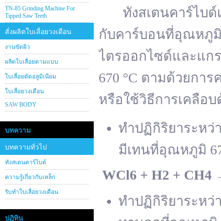
TN-85 Grinding Machine For
ทังสเตนคาร์ไบด์เต
Tipped Saw Teeth
กับคาร์บอนที่อุณหภู
สั่งผลิตใบเลื่อยวงเดือน
งานขัดผิว
ไตรออกไซด์และแกรไฟ
ผลิตใบเลื่อยตามแบบ
670 °C ตามด้วยการคา
ใบเลื่อยตัดอลูมิเนียม
ใบเลื่อยวงเดือน
หรือใช้วิธีการเคลือบ
SAW BODY
ทำปฏิกิริยาระหว
บทความ
มีเทนที่อุณหภูมิ 6
บทความทั่วไป
ทังสเตนคาร์ไบด์
WCl
6 + H
2 + CH
4
ความรู้เกี่ยวกับเหล็ก
รับทำใบเลื่อยวงเดือน
ทำปฏิกิริยาระหว
ปฎิทิน