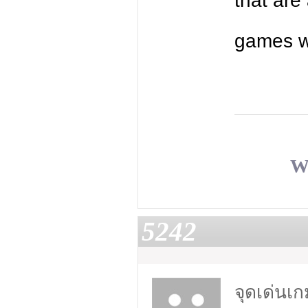
that are
games w
W
5242
จุดเด่นเ