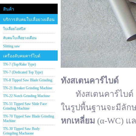
สินค้า
บริการลับคมใบเลื่อยวงเดือน
ใบเลื่อยไฮสปีส
ลับคมใบเลื่อยวงเดือน
Slitting saw
เครื่องลับคมคาร์ไบด์
TN-7 (Top/Rake Type)
TN-7 (Dedicated Top Type)
ทังสเตนคาร์ไบด์
TN-8 Tipped Saw Blade Grinding
TN-21 Breaker Grinding Machine
ทังสเตนคาร์ไบด์ (อั
TN-22 Notch Grinding Machine
TN-51 Tipped Saw Slide Face
ในรูปพื้นฐานจะมีลัก
Grinding Machine
TN-70 Tipped Saw Blade Grinding
หกเหลี่ยม
(α-WC) แ
Machine
TN-30 Tipped Saw Body
Gringding Machaone