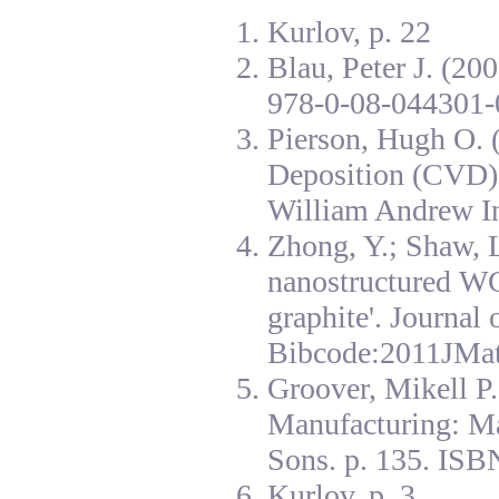
Kurlov, p. 22
Blau, Peter J. (20
978-0-08-044301-
Pierson, Hugh O. 
Deposition (CVD):
William Andrew I
Zhong, Y.; Shaw, L
nanostructured W
graphite'. Journal
Bibcode:2011JMat
Groover, Mikell P
Manufacturing: Ma
Sons. p. 135. ISB
Kurlov, p. 3