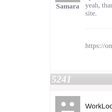
yeah, tha
Samara
site.
https:/
5241
WorkLoo