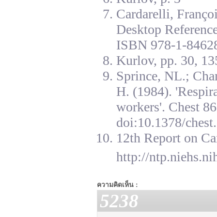
Cardarelli, Franç
Desktop Reference
ISBN 978-1-84628
Kurlov, pp. 30, 13
Sprince, NL.; Cha
H. (1984). 'Respir
workers'. Chest 8
doi:10.1378/chest.
12th Report on Ca
http://ntp.niehs.n
ความคิดเห็น :
5238