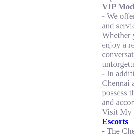
VIP Mode
- We offe
and servi
Whether y
enjoy a r
conversat
unforgett
- In addit
Chennai a
possess t
and accom
Visit My 
Escorts
- The Che