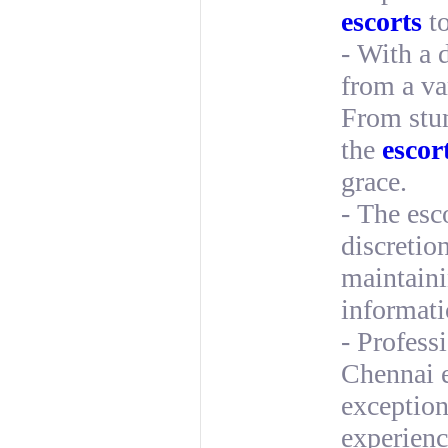
escorts
to
- With a 
from a va
From stun
the
escor
grace.
- The esc
discretio
maintaini
informati
- Professi
Chennai e
exception
experienc