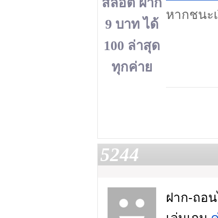
สล็อต ฝาก
หากชนะเง
9 บาท ได้
100 ล่าสุด
ทุกค่าย
5244
ฝาก-ถอนไม