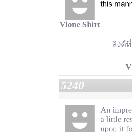
this man
Vlone Shirt
ลิงค์ที
V
5240
An impres
a little 
upon it f