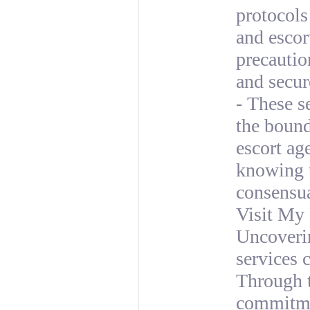
protocols
and escor
precautio
and secur
- These s
the bound
escort ag
knowing t
consensua
Visit My
Uncoverin
services 
Through t
commitmen