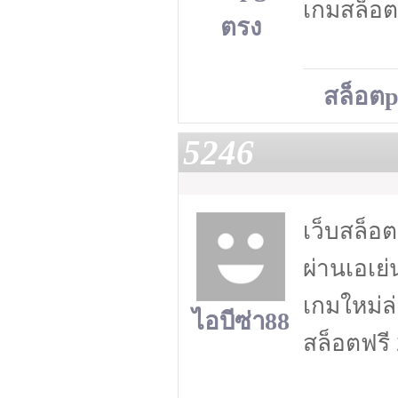
เกมสล็อต
ตรง
สล็อตp
5246
เว็บสล็อ
ผ่านเอเย่
เกมใหม่ล่
ไอบีซ่า88
สล็อตฟรี