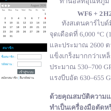
ทานอลที่อุณหภูมิ 
August 2026
Sun
Mon
Tue
Wed
Thu
Fri
Sat
WF
6 + 2 H
1
2
3
4
5
6
7
8
ทังสเตนคาร์ไบด์มีจ
9
10
11
12
13
14
15
16
17
18
19
20
21
22
23
24
25
26
27
28
29
จุดเดือดที่ 6,000 °
30
31
และประมาณ 2600 ตาม
สมาชิก
แข็งเกร็งมากกว่าเหล
ชื่อสมาชิก :
รหัสผ่าน :
ประมาณ 530–700 GPa 
แรงบีบอัด 630–655 
สมัครสมาชิก
|
ลืมรหัสผ่าน
ด้วยคุณสมบัติความแ
ทำเป็นเครื่องมือตัดห