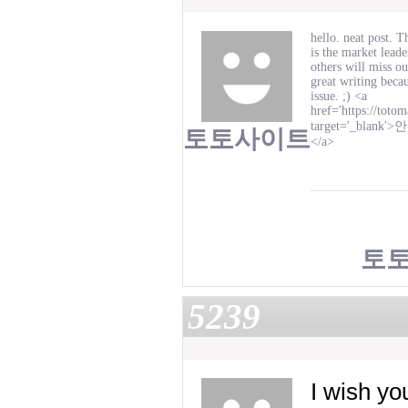
hello. neat post. 
is the market lead
others will miss o
great writing becau
issue. ;) <a
href='https://toto
target='_blank'>
안
토토사이트
</a>
토
5239
I wish yo