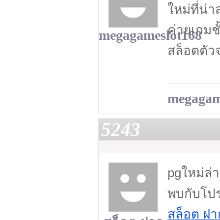
ใหม่ที่น
ค่ายเกมช
megagameslot168
สล็อตตัว
megagam
5243
pgใหม่ล่า
พบกับโปร
สล็อต ฝาก