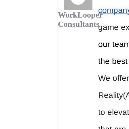
company
WorkLooper
Consultants
game exp
our tea
the bes
We offer
Reality(
to eleva