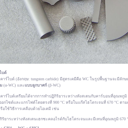
ไบด์
ไบด์ (อังกฤษ: tungsten carbide) มีสูตรเคมีคือ WC ในรูปพื้นฐานจะมีลักษ
ยม
(α-WC) และ
แบบลูกบาศก์
(β-WC)
ไบด์เตรียมได้จากการทำปฏิกิริยาระหว่างทังสเตนกับคาร์บอนที่อุณหภูมิ 1
อกไซด์และแกรไฟต์โดยตรงที่ 900 °C หรือในแก๊สไฮโดรเจนที่ 670 °C ตามด
รือใช้วิธีการเคลือบด้วยไอเคมี เช่น
กิริยาระหว่างทังสเตนเฮกซะคลอไรด์กับไฮโดรเจนและมีเทนที่อุณหภูมิ 670 °