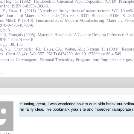
on, Hugh O. (1992). Handbook of Chemical Vapor Deposition (CVD): Principles
w Inc. ISBN 0-8155-1300-3.
, Y.; Shaw, L. (2011). 'A study on the synthesis of nanostructured WC–10 wt
te'. Journal of Materials Science 46 (19): 6323–6331. Bibcode:2011JMatS..46
r, Mikell P. (2010). Fundamentals of Modern Manufacturing: Materials, Proce
978-0-470-46700-8.
, p. 3
elli, François (2008). Materials Handbook: A Concise Desktop Reference. Spr
978-1-84628-669-8.
, pp. 30, 135
e, NL.; Chamberlin, RI.; Hales, CA.; Weber, AL.; Kazemi, H. (1984). 'Respirat
rs'. Chest 86 (4): 549–557. PMID 6434250. doi:10.1378/chest.86.4.549.
eport on Carcinogens'. National Toxicology Program. http://ntp.niehs.nih.gov/
 :
stunning, great, I was wondering how to cure skin break out ordina
i'm fairly clear. I've bookmark your site and moreover incorporate 
lacja