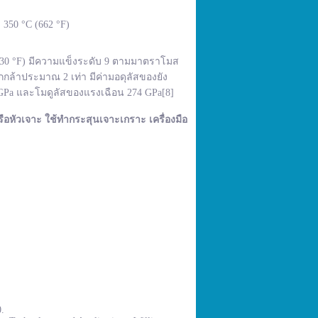
350 °C (662 °F)
,830 °F) มีความแข็งระดับ 9 ตามมาตราโมส
กล้าประมาณ 2 เท่า มีค่ามอดุลัสของยัง
 GPa และโมดูลัสของแรงเฉือน 274 GPa[8]
ือหัวเจาะ ใช้ทำกระสุนเจาะเกราะ เครื่องมือ
0.