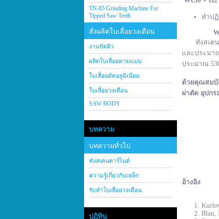
WCl
6 + H
2
TN-85 Grinding Machine For
Tipped Saw Teeth
ทำปฏิ
สั่งผลิตใบเลื่อยวงเดือน
W
ทังสเตนคาร์
งานขัดผิว
และประมาณ 2
ผลิตใบเลื่อยตามแบบ
ประมาณ 530–
ใบเลื่อยตัดอลูมิเนียม
ด้วยคุณสมบั
ใบเลื่อยวงเดือน
ผ่าตัด อุปกร
SAW BODY
บทความ
บทความทั่วไป
ทังสเตนคาร์ไบด์
ความรู้เกี่ยวกับเหล็ก
อ้างอิง
รับทำใบเลื่อยวงเดือน
Kurlov
Blau, 
ปฎิทิน