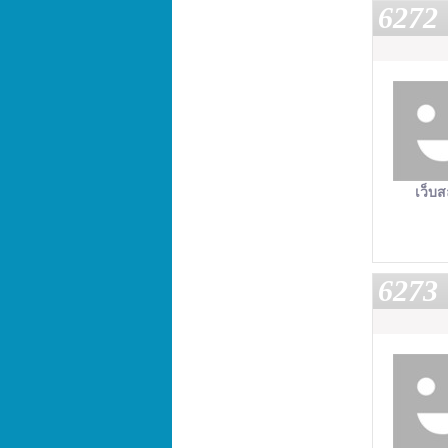
6272
เว็บส
6273