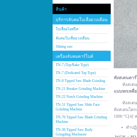
สินค้า
บริการลับคมใบเลื่อยวงเดือน
ใบเลื่อยไฮสปีส
ลับคมใบเลื่อยวงเดือน
Slitting saw
เครื่องลับคมคาร์ไบด์
TN-7 (Top/Rake Type)
TN-7 (Dedicated Top Type)
ทังสเตนคาร์
TN-8 Tipped Saw Blade Grinding
ทังสเตนคาร์
TN-21 Breaker Grinding Machine
แบบหกเหลี่
TN-22 Notch Grinding Machine
ทังสเตนคาร์
TN-51 Tipped Saw Slide Face
Grinding Machine
ทังสเตนไตรอ
1000 °C[4] ห
TN-70 Tipped Saw Blade Grinding
Machine
ทำปฏิ
TN-30 Tipped Saw Body
Gringding Machaone