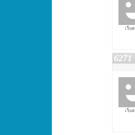
เว็บส
6271
เว็บส