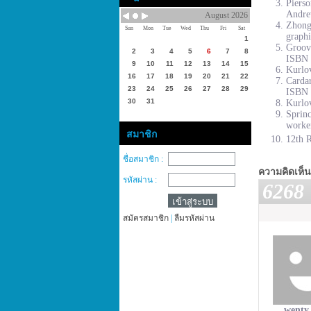
Piers
Andre
August 2026
Zhong
Sun
Mon
Tue
Wed
Thu
Fri
Sat
graphi
1
Groove
2
3
4
5
6
7
8
ISBN 
9
10
11
12
13
14
15
Kurlov
16
17
18
19
20
21
22
Cardar
23
24
25
26
27
28
29
ISBN 
30
31
Kurlov
Sprinc
worke
สมาชิก
12th R
ชื่อสมาชิก :
ความคิดเห็น
รหัสผ่าน :
6268
สมัครสมาชิก
|
ลืมรหัสผ่าน
wenty 