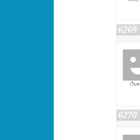
6269
เว็บส
6270