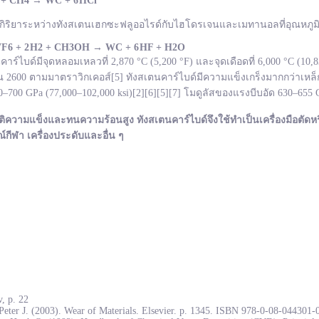
 + CH
4
→
WC +
6 HCl
กิริยาระหว่างทังสเตนเฮกซะฟลูออไรด์กับไฮโดรเจนและเมทานอลที่อุณหภูมิ 
F
6 + 2 H
2 + CH
3OH
→ WC +
6 HF + H
2O
ไบด์มีจุดหลอมเหลวที่ 2,870 °C (5,200 °F) และจุดเดือดที่ 6,000 °C (10
600 ตามมาตราวิกเคอส์[5] ทังสเตนคาร์ไบด์มีความแข็งเกร็งมากกว่าเหล็ก
700 GPa (77,000–102,000 ksi)[2][6][5][7] โมดูลัสของแรงบีบอัด 630–655
ติความแข็งและทนความร้อนสูง ทังสเตนคาร์ไบด์จึงใช้ทำเป็นเครื่องมือตัดหร
ณ์กีฬา เครื่องประดับและอื่น ๆ
, p. 22
Peter J. (2003). Wear of Materials. Elsevier. p. 1345. ISBN 978-0-08-044301-