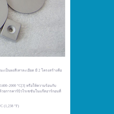
ณะเป็นผงสีเทาละเอียด มี 2 โครงสร้างคือ
400–2000 °C[3] หรือให้ความร้อนกับ
้วยการคาร์บิวไรเซชันในแก๊สอาร์กอนที่
C (1,238 °F)