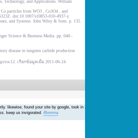
, Technology, and Applications. William
% Co particles from WO3 , Co3O4 , and
.6323Z. doi:10.1007/s10853-010-4937-y.
sses, and Systems. John Wiley & Sons. p. 135.
inger Science & Business Media. pp. 640–.
ory disease in tungsten carbide production
go/roc12. เรียกข้อมูลเมื่อ 2011-06-24.
อ
rily. likewise, found your site by google, took in an extraordinary arrangement
rss. keep us invigorated.
iBomma