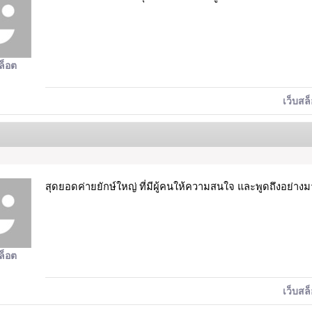
ล็อต
เว็บสล
สุดยอดค่ายยักษ์ใหญ่ ที่มีผู้คนให้ความสนใจ และพูดถึงอย่าง
ล็อต
เว็บสล