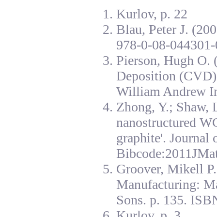
Kurlov, p. 22
Blau, Peter J. (20
978-0-08-044301-
Pierson, Hugh O. 
Deposition (CVD):
William Andrew I
Zhong, Y.; Shaw, L
nanostructured W
graphite'. Journal
Bibcode:2011JMat
Groover, Mikell P
Manufacturing: Ma
Sons. p. 135. ISB
Kurlov, p. 3