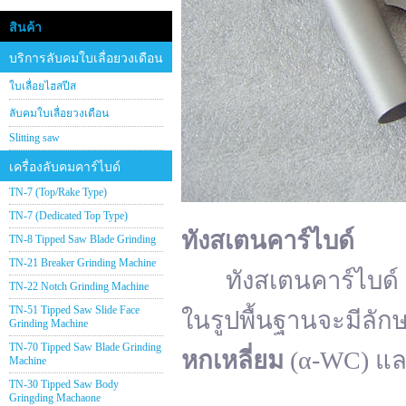
สินค้า
บริการลับคมใบเลื่อยวงเดือน
ใบเลื่อยไฮสปีส
ลับคมใบเลื่อยวงเดือน
Slitting saw
เครื่องลับคมคาร์ไบด์
TN-7 (Top/Rake Type)
TN-7 (Dedicated Top Type)
ทังสเตนคาร์ไบด์
TN-8 Tipped Saw Blade Grinding
TN-21 Breaker Grinding Machine
ทังสเตนคาร์ไบด์ (อั
TN-22 Notch Grinding Machine
TN-51 Tipped Saw Slide Face
ในรูปพื้นฐานจะมีลัก
Grinding Machine
TN-70 Tipped Saw Blade Grinding
หกเหลี่ยม
(α-WC) แ
Machine
TN-30 Tipped Saw Body
Gringding Machaone