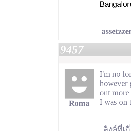
Bangalore
assetzz
9457
I'm no lo
however g
out more 
I was on 
Roma
ลิงค์ที่เ