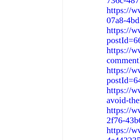
736c-487
https://
07a8-4bd
https://
postId=6
https://w
commentI
https://
postId=6
https://
avoid-th
https://
2f76-43b
https://