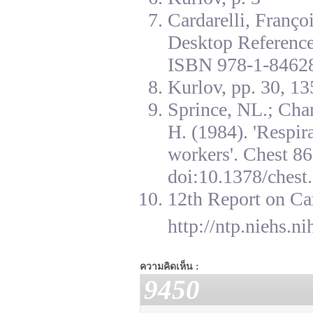
Cardarelli, Franç
Desktop Reference
ISBN 978-1-84628
Kurlov, pp. 30, 13
Sprince, NL.; Cha
H. (1984). 'Respir
workers'. Chest 8
doi:10.1378/chest.
12th Report on Ca
http://ntp.niehs.n
ความคิดเห็น :
9450