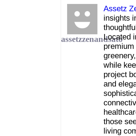
Assetz Z
insights 
thoughtfu
Located i
assetzzenandsato
premium 
greenery,
while kee
project b
and elega
sophistic
connectiv
healthcare
those see
living co