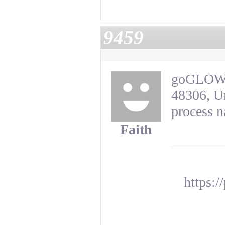
9459
goGLOW 6
48306, U
process n
Faith
https: