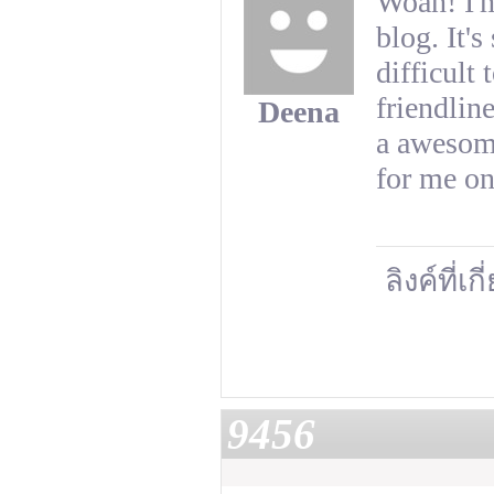
Woah! I'm
blog. It's
difficult
friendlin
Deena
a awesome
for me on
ลิงค์ที่เก
9456