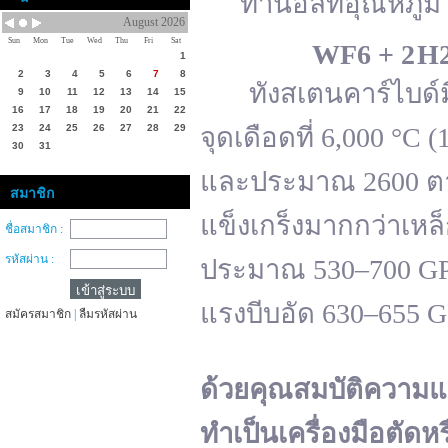
ทานอลที่อุณหภูมิ 
August 2026
Sun
Mon
Tue
Wed
Thu
Fri
Sat
WF
6 + 2 H
1
2
3
4
5
6
7
8
ทังสเตนคาร์ไบด์มีจ
9
10
11
12
13
14
15
16
17
18
19
20
21
22
23
24
25
26
27
28
29
จุดเดือดที่ 6,000 °
30
31
และประมาณ 2600 ตาม
สมาชิก
แข็งเกร็งมากกว่าเหล
ชื่อสมาชิก :
รหัสผ่าน :
ประมาณ 530–700 GPa 
แรงบีบอัด 630–655 
สมัครสมาชิก
|
ลืมรหัสผ่าน
ด้วยคุณสมบัติความแ
ทำเป็นเครื่องมือตัดห