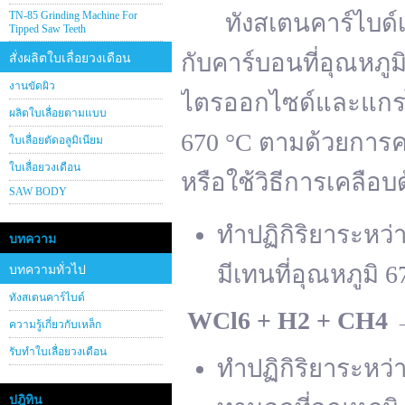
TN-85 Grinding Machine For
ทังสเตนคาร์ไบด์เต
Tipped Saw Teeth
กับคาร์บอนที่อุณหภู
สั่งผลิตใบเลื่อยวงเดือน
งานขัดผิว
ไตรออกไซด์และแกรไฟ
ผลิตใบเลื่อยตามแบบ
670 °C ตามด้วยการคา
ใบเลื่อยตัดอลูมิเนียม
ใบเลื่อยวงเดือน
หรือใช้วิธีการเคลือบ
SAW BODY
ทำปฏิกิริยาระหว
บทความ
มีเทนที่อุณหภูมิ 6
บทความทั่วไป
ทังสเตนคาร์ไบด์
WCl
6 + H
2 + CH
4
ความรู้เกี่ยวกับเหล็ก
รับทำใบเลื่อยวงเดือน
ทำปฏิกิริยาระหว
ปฎิทิน