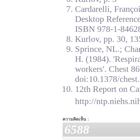
Cardarelli, Franç
Desktop Reference
ISBN 978-1-84628
Kurlov, pp. 30, 13
Sprince, NL.; Cha
H. (1984). 'Respir
workers'. Chest 8
doi:10.1378/chest.
12th Report on Ca
http://ntp.niehs.n
ความคิดเห็น :
6588