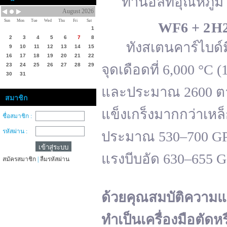
ทานอลที่อุณหภูมิ 
August 2026
Sun
Mon
Tue
Wed
Thu
Fri
Sat
WF
6 + 2 H
1
2
3
4
5
6
7
8
ทังสเตนคาร์ไบด์มีจ
9
10
11
12
13
14
15
16
17
18
19
20
21
22
23
24
25
26
27
28
29
จุดเดือดที่ 6,000 °
30
31
และประมาณ 2600 ตาม
สมาชิก
แข็งเกร็งมากกว่าเหล
ชื่อสมาชิก :
รหัสผ่าน :
ประมาณ 530–700 GPa 
แรงบีบอัด 630–655 
สมัครสมาชิก
|
ลืมรหัสผ่าน
ด้วยคุณสมบัติความแ
ทำเป็นเครื่องมือตัดห