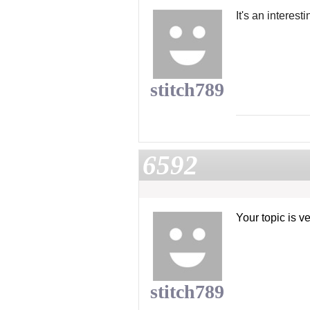
It's an interest
stitch789
6592
Your topic is v
stitch789