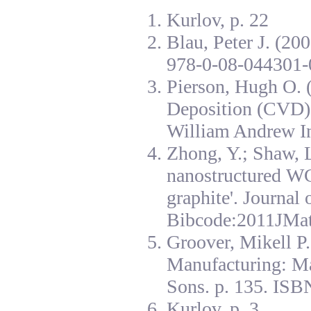
Kurlov, p. 22
Blau, Peter J. (20
978-0-08-044301-
Pierson, Hugh O. 
Deposition (CVD):
William Andrew I
Zhong, Y.; Shaw, L
nanostructured W
graphite'. Journal
Bibcode:2011JMat
Groover, Mikell P
Manufacturing: Ma
Sons. p. 135. ISB
Kurlov, p. 3