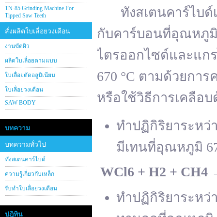
TN-85 Grinding Machine For
ทังสเตนคาร์ไบด์เต
Tipped Saw Teeth
กับคาร์บอนที่อุณหภู
สั่งผลิตใบเลื่อยวงเดือน
งานขัดผิว
ไตรออกไซด์และแกรไฟ
ผลิตใบเลื่อยตามแบบ
670 °C ตามด้วยการคา
ใบเลื่อยตัดอลูมิเนียม
ใบเลื่อยวงเดือน
หรือใช้วิธีการเคลือบ
SAW BODY
ทำปฏิกิริยาระหว
บทความ
มีเทนที่อุณหภูมิ 6
บทความทั่วไป
ทังสเตนคาร์ไบด์
WCl
6 + H
2 + CH
4
ความรู้เกี่ยวกับเหล็ก
รับทำใบเลื่อยวงเดือน
ทำปฏิกิริยาระหว
ปฎิทิน