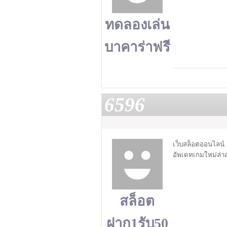
ทดลองเล่น
บาคาร่าฟรี
6596
เว็บสล็อตออนไลน์ 
อัพเดทเกมใหม่ล่าส
สล็อต
ฝาก1รับ50