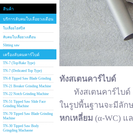
สินค้า
บริการลับคมใบเลื่อยวงเดือน
ใบเลื่อยไฮสปีส
ลับคมใบเลื่อยวงเดือน
Slitting saw
เครื่องลับคมคาร์ไบด์
TN-7 (Top/Rake Type)
TN-7 (Dedicated Top Type)
ทังสเตนคาร์ไบด์
TN-8 Tipped Saw Blade Grinding
TN-21 Breaker Grinding Machine
ทังสเตนคาร์ไบด์ (อั
TN-22 Notch Grinding Machine
TN-51 Tipped Saw Slide Face
ในรูปพื้นฐานจะมีลัก
Grinding Machine
TN-70 Tipped Saw Blade Grinding
หกเหลี่ยม
(α-WC) แ
Machine
TN-30 Tipped Saw Body
Gringding Machaone