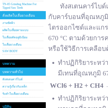
TN-85 Grinding Machine For
ทังสเตนคาร์ไบด์เต
Tipped Saw Teeth
กับคาร์บอนที่อุณหภู
สั่งผลิตใบเลื่อยวงเดือน
งานขัดผิว
ไตรออกไซด์และแกรไฟ
ผลิตใบเลื่อยตามแบบ
670 °C ตามด้วยการคา
ใบเลื่อยตัดอลูมิเนียม
ใบเลื่อยวงเดือน
หรือใช้วิธีการเคลือบ
SAW BODY
ทำปฏิกิริยาระหว
บทความ
มีเทนที่อุณหภูมิ 6
บทความทั่วไป
ทังสเตนคาร์ไบด์
WCl
6 + H
2 + CH
4
ความรู้เกี่ยวกับเหล็ก
รับทำใบเลื่อยวงเดือน
ทำปฏิกิริยาระหว
ปฎิทิน