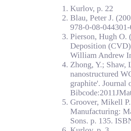
Kurlov, p. 22
Blau, Peter J. (20
978-0-08-044301-
Pierson, Hugh O. 
Deposition (CVD):
William Andrew I
Zhong, Y.; Shaw, L
nanostructured W
graphite'. Journal
Bibcode:2011JMat
Groover, Mikell P
Manufacturing: Ma
Sons. p. 135. ISB
Kurlov, p. 3