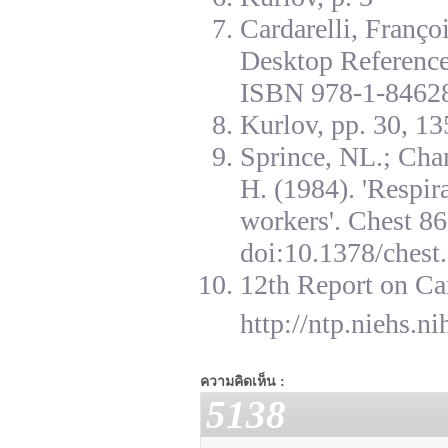
Cardarelli, Franç
Desktop Reference
ISBN 978-1-84628
Kurlov, pp. 30, 13
Sprince, NL.; Cha
H. (1984). 'Respir
workers'. Chest 8
doi:10.1378/chest.
12th Report on Ca
http://ntp.niehs.n
ความคิดเห็น :
5138