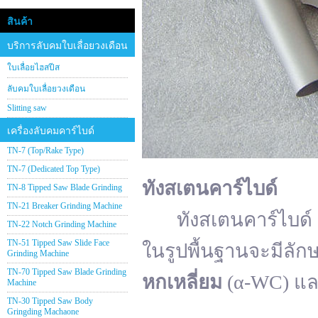
สินค้า
บริการลับคมใบเลื่อยวงเดือน
ใบเลื่อยไฮสปีส
ลับคมใบเลื่อยวงเดือน
Slitting saw
เครื่องลับคมคาร์ไบด์
TN-7 (Top/Rake Type)
TN-7 (Dedicated Top Type)
ทังสเตนคาร์ไบด์
TN-8 Tipped Saw Blade Grinding
TN-21 Breaker Grinding Machine
ทังสเตนคาร์ไบด์ (อั
TN-22 Notch Grinding Machine
TN-51 Tipped Saw Slide Face
ในรูปพื้นฐานจะมีลัก
Grinding Machine
TN-70 Tipped Saw Blade Grinding
หกเหลี่ยม
(α-WC) แ
Machine
TN-30 Tipped Saw Body
Gringding Machaone