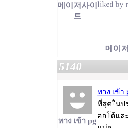
liked by 
메이저사이
트
메이
5140
ทาง เข้า 
ที่สุดใน
ออโต้และก
ทาง เข้า pg
แน่ๆ