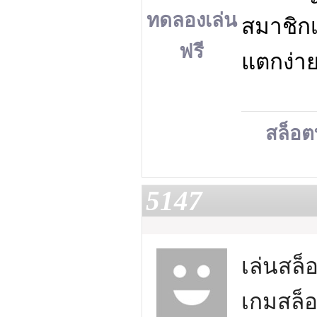
ทดลองเล่น
สมาชิกเ
ฟรี
แตกง่าย
สล็อต
5147
เล่นสล็
เกมสล็อ