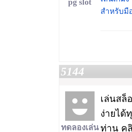
pg slot
สำหรับมื
5144
เล่นสล็
ง่ายได้ท
ทดลองเล่น
ท่าน คล