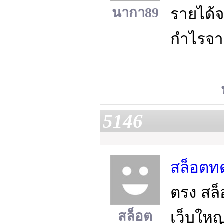
นากา89
รายได้จ
กำไรจาก
5146
สล็อตท
ตรง สล็
สล็อต
เว็บใหญ