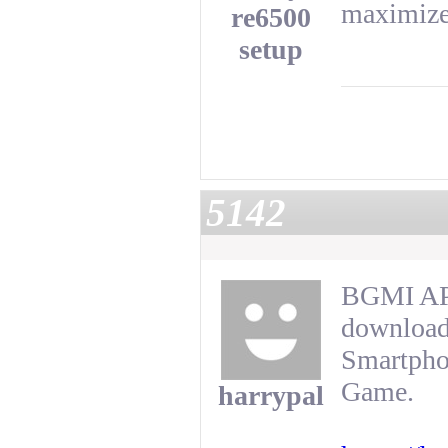
maximize
re6500
setup
5142
BGMI APK
download
Smartpho
Game.
harrypal