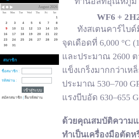
ทานอลที่อุณหภูมิ 
August 2026
Sun
Mon
Tue
Wed
Thu
Fri
Sat
WF
6 + 2 H
1
2
3
4
5
6
7
8
ทังสเตนคาร์ไบด์มีจ
9
10
11
12
13
14
15
16
17
18
19
20
21
22
23
24
25
26
27
28
29
จุดเดือดที่ 6,000 °
30
31
และประมาณ 2600 ตาม
สมาชิก
แข็งเกร็งมากกว่าเหล
ชื่อสมาชิก :
รหัสผ่าน :
ประมาณ 530–700 GPa 
แรงบีบอัด 630–655 
สมัครสมาชิก
|
ลืมรหัสผ่าน
ด้วยคุณสมบัติความแ
ทำเป็นเครื่องมือตัดห