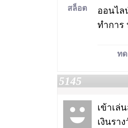
สล็อต
ออนไลน์
ทำการ ท
ทด
5145
เข้าเล
เงินราง