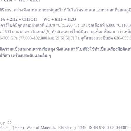
 + CH
4
→
WC +
6 HCl
กิริยาระหว่างทังสเตนเฮกซะฟลูออไรด์กับไฮโดรเจนและเมทานอลที่อุณหภูมิ 
F
6 + 2 H
2 + CH
3OH
→ WC +
6 HF + H
2O
ไบด์มีจุดหลอมเหลวที่ 2,870 °C (5,200 °F) และจุดเดือดที่ 6,000 °C (10
600 ตามมาตราวิกเคอส์[5] ทังสเตนคาร์ไบด์มีความแข็งเกร็งมากกว่าเหล็ก
700 GPa (77,000–102,000 ksi)[2][6][5][7] โมดูลัสของแรงบีบอัด 630–655
ติความแข็งและทนความร้อนสูง ทังสเตนคาร์ไบด์จึงใช้ทำเป็นเครื่องมือตัดหร
ณ์กีฬา เครื่องประดับและอื่น ๆ
, p. 22
Peter J. (2003). Wear of Materials. Elsevier. p. 1345. ISBN 978-0-08-044301-