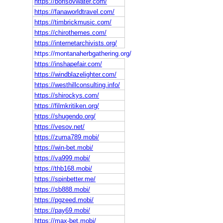
https://borisovwater.com/
https://fanaworldtravel.com/
https://timbrickmusic.com/
https://chirothemes.com/
https://internetarchivists.org/
https://montanaherbgathering.org/
https://inshapefair.com/
https://windblazelighter.com/
https://westhillconsulting.info/
https://shirockys.com/
https://filmkritiken.org/
https://shugendo.org/
https://vesov.net/
https://zuma789.mobi/
https://win-bet.mobi/
https://va999.mobi/
https://thb168.mobi/
https://spinbetter.me/
https://sb888.mobi/
https://pgzeed.mobi/
https://pay69.mobi/
https://max-bet.mobi/