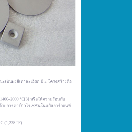
ณะเป็นผงสีเทาละเอียด มี 2 โครงสร้างคือ
400–2000 °C[3] หรือให้ความร้อนกับ
้วยการคาร์บิวไรเซชันในแก๊สอาร์กอนที่
C (1,238 °F)