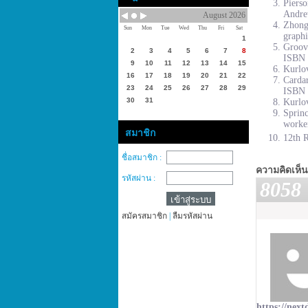
Piers
Andre
August 2026
Zhong
Sun
Mon
Tue
Wed
Thu
Fri
Sat
graphi
1
Groove
2
3
4
5
6
7
8
ISBN 
9
10
11
12
13
14
15
Kurlov
16
17
18
19
20
21
22
Cardar
23
24
25
26
27
28
29
ISBN 
30
31
Kurlov
Sprinc
worke
สมาชิก
12th R
ชื่อสมาชิก :
ความคิดเห็น
รหัสผ่าน :
8058
สมัครสมาชิก
|
ลืมรหัสผ่าน
https://next