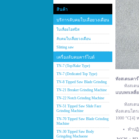
สินค้า
บริการลับคมใบเลื่อยวงเดือน
ใบเลื่อยไฮสปีส
ลับคมใบเลื่อยวงเดือน
Slitting saw
เครื่องลับคมคาร์ไบด์
TN-7 (Top/Rake Type)
TN-7 (Dedicated Top Type)
ทังสเตนคาร์
TN-8 Tipped Saw Blade Grinding
ทังสเตนคาร์
TN-21 Breaker Grinding Machine
แบบหกเหลี่
TN-22 Notch Grinding Machine
ทังสเตนคาร์
TN-51 Tipped Saw Slide Face
Grinding Machine
ทังสเตนไตรอ
1000 °C[4] ห
TN-70 Tipped Saw Blade Grinding
Machine
ทำปฏิ
TN-30 Tipped Saw Body
Gringding Machaone