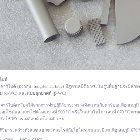
ไบด์
ไบด์ (อังกฤษ: tungsten carbide) มีสูตรเคมีคือ WC ในรูปพื้นฐานจะมีลักษ
ยม
(α-WC) และ
แบบลูกบาศก์
(β-WC)
ไบด์เตรียมได้จากการทำปฏิกิริยาระหว่างทังสเตนกับคาร์บอนที่อุณหภูมิ 1
อกไซด์และแกรไฟต์โดยตรงที่ 900 °C หรือในแก๊สไฮโดรเจนที่ 670 °C ตามด
รือใช้วิธีการเคลือบด้วยไอเคมี เช่น
กิริยาระหว่างทังสเตนเฮกซะคลอไรด์กับไฮโดรเจนและมีเทนที่อุณหภูมิ 670 °