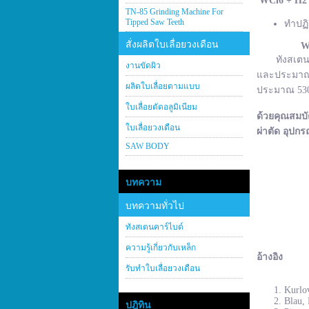
WCl
6 + H
2
TN-85 Grinding Machine For
Tipped Saw Teeth
ทำปฏิ
สั่งผลิตใบเลื่อยวงเดือน
W
ทังสเตนคาร์
งานขัดผิว
และประมาณ 2
ผลิตใบเลื่อยตามแบบ
ประมาณ 530–
ใบเลื่อยตัดอลูมิเนียม
ด้วยคุณสมบั
ใบเลื่อยวงเดือน
ผ่าตัด อุปกร
SAW BODY
บทความ
บทความทั่วไป
ทังสเตนคาร์ไบด์
ความรู้เกี่ยวกับเหล็ก
อ้างอิง
รับทำใบเลื่อยวงเดือน
Kurlov
Blau, 
ปฎิทิน