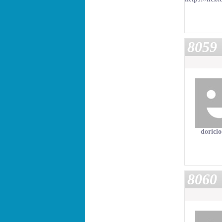
8059
doricl
8060