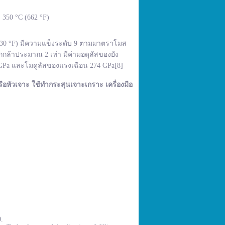
350 °C (662 °F)
,830 °F) มีความแข็งระดับ 9 ตามมาตราโมส
กล้าประมาณ 2 เท่า มีค่ามอดุลัสของยัง
 GPa และโมดูลัสของแรงเฉือน 274 GPa[8]
ือหัวเจาะ ใช้ทำกระสุนเจาะเกราะ เครื่องมือ
0.