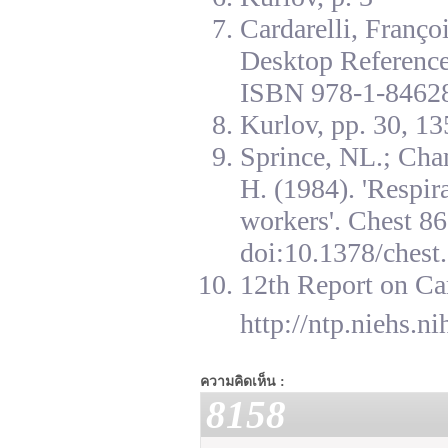
Cardarelli, Franç
Desktop Reference
ISBN 978-1-84628
Kurlov, pp. 30, 13
Sprince, NL.; Cha
H. (1984). 'Respir
workers'. Chest 8
doi:10.1378/chest.
12th Report on Ca
http://ntp.niehs.n
ความคิดเห็น :
8158