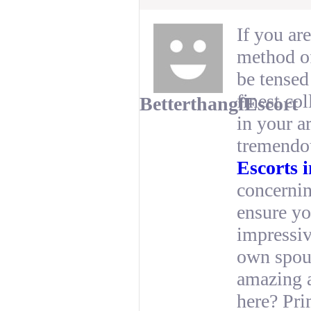
If you ar
method of
be tensed
finest co
BetterthangfEscort
in your a
tremendou
Escorts 
concernin
ensure yo
impressiv
own spous
amazing 
here? Pri