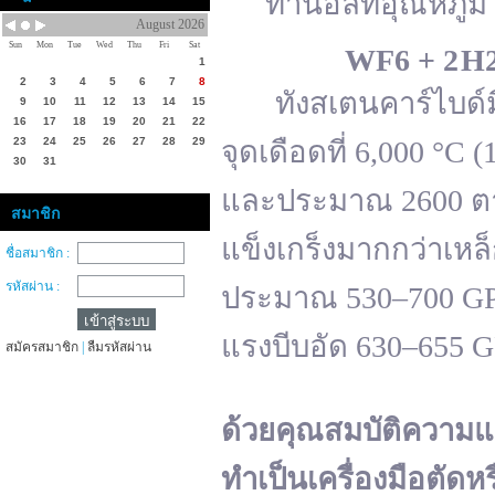
ทานอลที่อุณหภูมิ 
August 2026
Sun
Mon
Tue
Wed
Thu
Fri
Sat
WF
6 + 2 H
1
2
3
4
5
6
7
8
ทังสเตนคาร์ไบด์มีจ
9
10
11
12
13
14
15
16
17
18
19
20
21
22
23
24
25
26
27
28
29
จุดเดือดที่ 6,000 °
30
31
และประมาณ 2600 ตาม
สมาชิก
แข็งเกร็งมากกว่าเหล
ชื่อสมาชิก :
รหัสผ่าน :
ประมาณ 530–700 GPa 
แรงบีบอัด 630–655 
สมัครสมาชิก
|
ลืมรหัสผ่าน
ด้วยคุณสมบัติความแ
ทำเป็นเครื่องมือตัดห