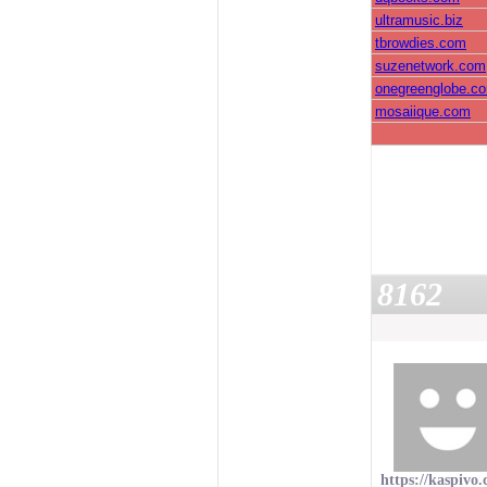
ultramusic.biz
tbrowdies.com
suzenetwork.com
onegreenglobe.c
mosaiique.com
8162
https://kaspivo