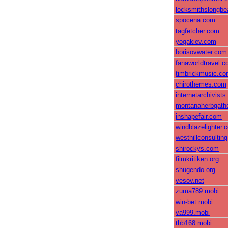
locksmithslongb
spocena.com
tagfetcher.com
yogakiev.com
borisovwater.com
fanaworldtravel.
timbrickmusic.c
chirothemes.com
internetarchivists
montanaherbgathe
inshapefair.com
windblazelighter.
westhillconsulting
shirockys.com
filmkritiken.org
shugendo.org
vesov.net
zuma789.mobi
win-bet.mobi
va999.mobi
thb168.mobi