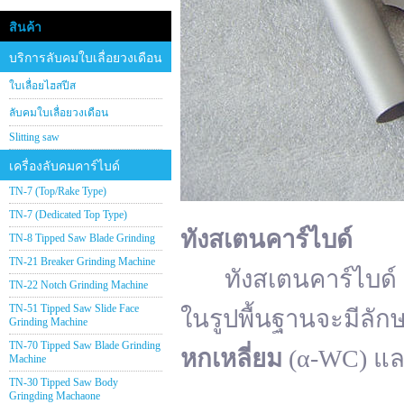
สินค้า
บริการลับคมใบเลื่อยวงเดือน
ใบเลื่อยไฮสปีส
ลับคมใบเลื่อยวงเดือน
Slitting saw
เครื่องลับคมคาร์ไบด์
TN-7 (Top/Rake Type)
TN-7 (Dedicated Top Type)
ทังสเตนคาร์ไบด์
TN-8 Tipped Saw Blade Grinding
TN-21 Breaker Grinding Machine
ทังสเตนคาร์ไบด์ (อั
TN-22 Notch Grinding Machine
TN-51 Tipped Saw Slide Face
ในรูปพื้นฐานจะมีลัก
Grinding Machine
TN-70 Tipped Saw Blade Grinding
หกเหลี่ยม
(α-WC) แ
Machine
TN-30 Tipped Saw Body
Gringding Machaone