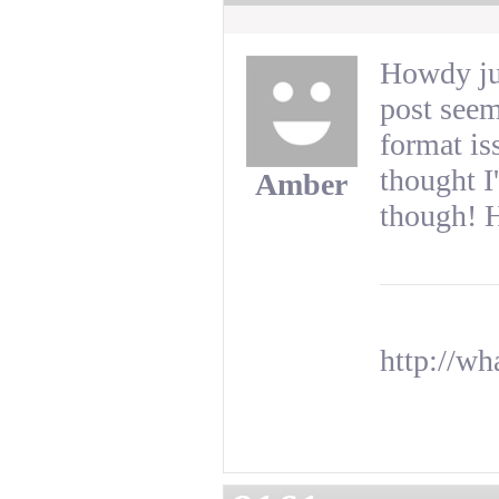
Howdy jus
post seem 
format is
thought I
Amber
though! 
http://wh