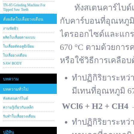
TN-85 Grinding Machine For
ทังสเตนคาร์ไบด์เต
Tipped Saw Teeth
กับคาร์บอนที่อุณหภู
สั่งผลิตใบเลื่อยวงเดือน
งานขัดผิว
ไตรออกไซด์และแกรไฟ
ผลิตใบเลื่อยตามแบบ
670 °C ตามด้วยการคา
ใบเลื่อยตัดอลูมิเนียม
ใบเลื่อยวงเดือน
หรือใช้วิธีการเคลือบ
SAW BODY
ทำปฏิกิริยาระหว
บทความ
มีเทนที่อุณหภูมิ 6
บทความทั่วไป
ทังสเตนคาร์ไบด์
WCl
6 + H
2 + CH
4
ความรู้เกี่ยวกับเหล็ก
รับทำใบเลื่อยวงเดือน
ทำปฏิกิริยาระหว
ปฎิทิน