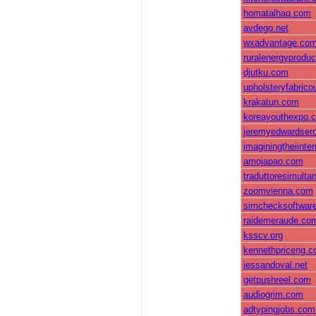
homatalhaq.com
avdego.net
wxadvantage.co
ruralenergyprodu
djutku.com
upholsteryfabrico
krakatun.com
koreayouthexpo.
jeremyedwardser
imaginingtheiinter
amojapao.com
traduttoresimult
zoomvienna.com
simchecksoftwar
raidemeraude.co
ksscv.org
kennethpriceng.
iessandoval.net
getpushreel.com
audiogrim.com
adtypingjobs.com