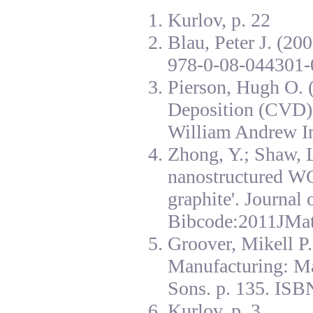
Kurlov, p. 22
Blau, Peter J. (20
978-0-08-044301-
Pierson, Hugh O. 
Deposition (CVD):
William Andrew I
Zhong, Y.; Shaw, L
nanostructured W
graphite'. Journal
Bibcode:2011JMat
Groover, Mikell P
Manufacturing: Ma
Sons. p. 135. ISB
Kurlov, p. 3