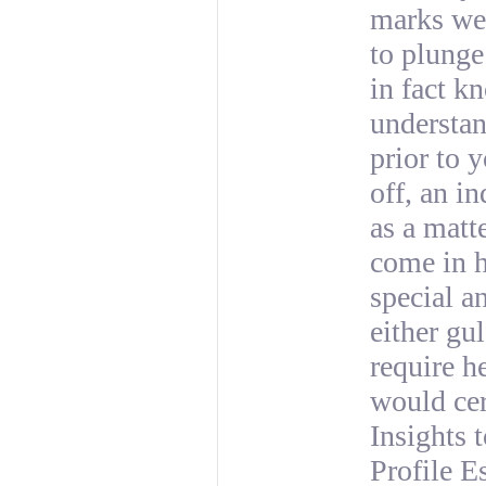
marks we 
to plunge
in fact k
understan
prior to 
off, an i
as a matt
come in h
special an
either gu
require h
would cer
Insights 
Profile E