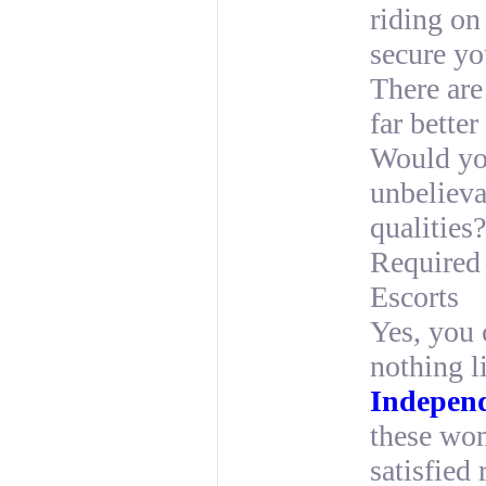
riding on
secure yo
There are
far better
Would you
unbelieva
qualities?
Required
Escorts
Yes, you c
nothing l
Independ
these wom
satisfied 