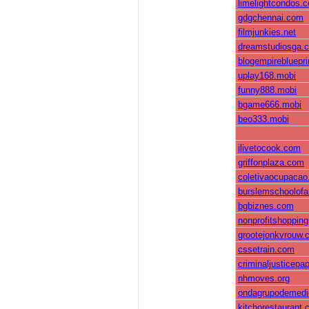
limelightcondos.
gdgchennai.com
filmjunkies.net
dreamstudiosga.
blogempirebluepr
uplay168.mobi
funny888.mobi
bgame666.mobi
beo333.mobi
ilivetocook.com
griffonplaza.com
coletivaocupaca
burslemschoolofa
bgbiznes.com
nonprofitshoppin
grootejonkvrouw.
cssetrain.com
criminaljusticepa
nhmoves.org
ondagrupodemed
kitchorestaurant