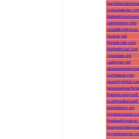
hackthemainstre
cruisepakngo.co
thebrightonstore
saintgregory.info
randallkingknive
incarne.net
frontalcode.com
donhethcoat.com
cegupaep.org
cadsmart.net
alojamientodomi
zumbajear.com
raunchygfshd.co
languageteachin
floborecoverysof
scottmedlockgolf
animelatino.org
mygreensense.c
firedworksmacon
buenrostrodaysp
mygreensense.c