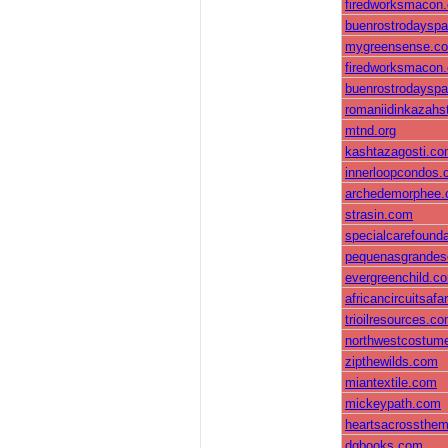
firedworksmacon
buenrostrodaysp
mygreensense.c
firedworksmacon
buenrostrodaysp
romaniidinkazahst
mtnd.org
kashtazagosti.c
innerloopcondos
archedemorphee
strasin.com
specialcarefounda
pequenasgrande
evergreenchild.c
africancircuitsafa
trioilresources.c
northwestcostum
zipthewilds.com
miantextile.com
mickeypath.com
heartsacrossthem
dqbooks.com