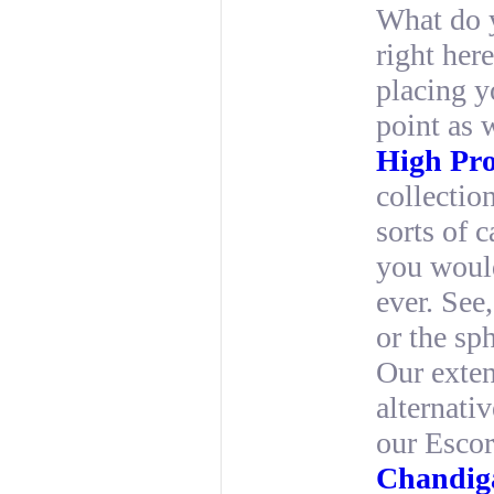
What do 
right her
placing y
point as 
High Pro
collectio
sorts of 
you would
ever. See
or the sp
Our exten
alternati
our Escor
Chandiga