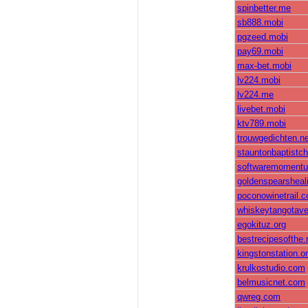
spinbetter.me
sb888.mobi
pgzeed.mobi
pay69.mobi
max-bet.mobi
lv224.mobi
lv224.me
livebet.mobi
ktv789.mobi
trouwgedichten.ne
stauntonbaptistch
softwaremoment
goldenspearsheal
poconowinetrail.
whiskeytangotav
egokituz.org
bestrecipesofthe.
kingstonstation.o
krulkostudio.com
belmusicnet.com
qwreg.com