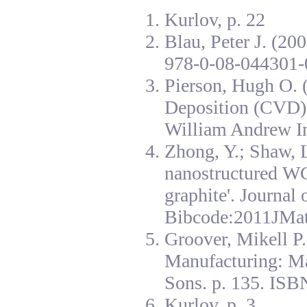
Kurlov, p. 22
Blau, Peter J. (20
978-0-08-044301-
Pierson, Hugh O. 
Deposition (CVD):
William Andrew I
Zhong, Y.; Shaw, L
nanostructured W
graphite'. Journal
Bibcode:2011JMat
Groover, Mikell P
Manufacturing: Ma
Sons. p. 135. ISB
Kurlov, p. 3