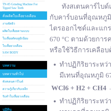
TN-85 Grinding Machine For
ทังสเตนคาร์ไบด์เต
Tipped Saw Teeth
กับคาร์บอนที่อุณหภู
สั่งผลิตใบเลื่อยวงเดือน
งานขัดผิว
ไตรออกไซด์และแกรไฟ
ผลิตใบเลื่อยตามแบบ
670 °C ตามด้วยการคา
ใบเลื่อยตัดอลูมิเนียม
ใบเลื่อยวงเดือน
หรือใช้วิธีการเคลือบ
SAW BODY
ทำปฏิกิริยาระหว
บทความ
มีเทนที่อุณหภูมิ 6
บทความทั่วไป
ทังสเตนคาร์ไบด์
WCl
6 + H
2 + CH
4
ความรู้เกี่ยวกับเหล็ก
รับทำใบเลื่อยวงเดือน
ทำปฏิกิริยาระหว
ปฎิทิน