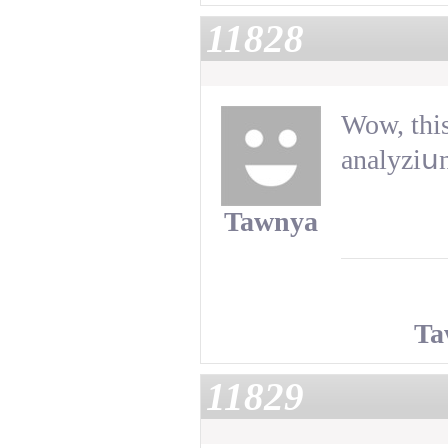
11828
Wow, this
аnalyziսn
Tawnya
Ta
11829