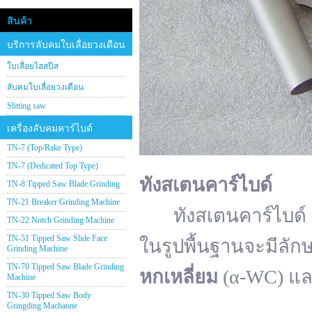
สินค้า
บริการลับคมใบเลื่อยวงเดือน
ใบเลื่อยไฮสปีส
ลับคมใบเลื่อยวงเดือน
Slitting saw
เครื่องลับคมคาร์ไบด์
TN-7 (Top/Rake Type)
TN-7 (Dedicated Top Type)
ทังสเตนคาร์ไบด์
TN-8 Tipped Saw Blade Grinding
TN-21 Breaker Grinding Machine
ทังสเตนคาร์ไบด์ (อั
TN-22 Notch Grinding Machine
TN-51 Tipped Saw Slide Face
ในรูปพื้นฐานจะมีลัก
Grinding Machine
TN-70 Tipped Saw Blade Grinding
หกเหลี่ยม
(α-WC) แ
Machine
TN-30 Tipped Saw Body
Gringding Machaone