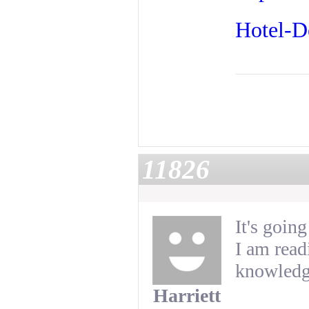
Hotel-D
11826
It's goin
I am read
knowledg
Harriett