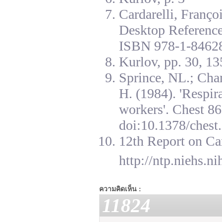
Cardarelli, Franç
Desktop Reference
ISBN 978-1-84628
Kurlov, pp. 30, 13
Sprince, NL.; Cha
H. (1984). 'Respir
workers'. Chest 8
doi:10.1378/chest.
12th Report on Ca
http://ntp.niehs.n
ความคิดเห็น :
11824