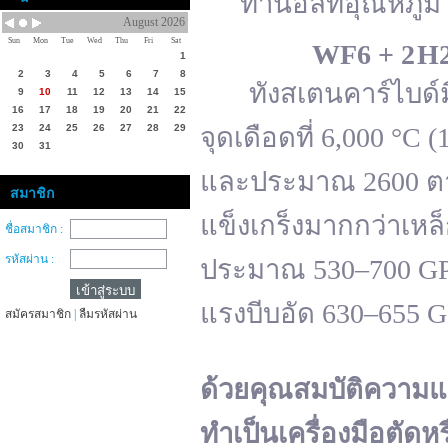
ทานอลที่อุณหภูมิ 
August 2026
Sun
Mon
Tue
Wed
Thu
Fri
Sat
WF
6 + 2 H
1
2
3
4
5
6
7
8
ทังสเตนคาร์ไบด์มีจ
9
10
11
12
13
14
15
16
17
18
19
20
21
22
23
24
25
26
27
28
29
จุดเดือดที่ 6,000 °
30
31
และประมาณ 2600 ตาม
สมาชิก
แข็งเกร็งมากกว่าเหล
ชื่อสมาชิก :
รหัสผ่าน :
ประมาณ 530–700 GPa 
แรงบีบอัด 630–655 
สมัครสมาชิก
|
ลืมรหัสผ่าน
ด้วยคุณสมบัติความแ
ทำเป็นเครื่องมือตัดห