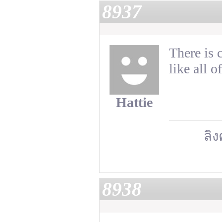
8937
There is c
like all 
Hattie
ลิง
8938