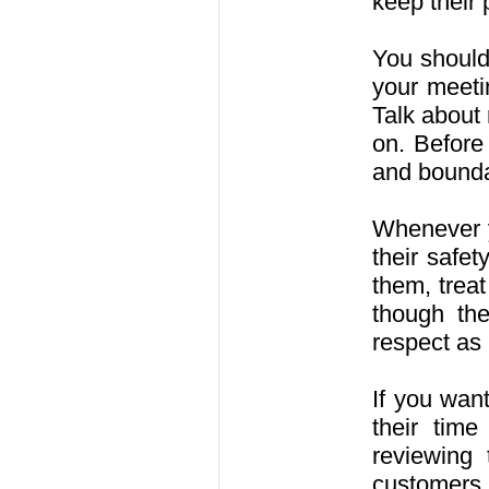
keep their
You should
your meeti
Talk about 
on. Before
and bounda
Whenever y
their safet
them, trea
though the
respect as
If you wan
their tim
reviewing 
customers 