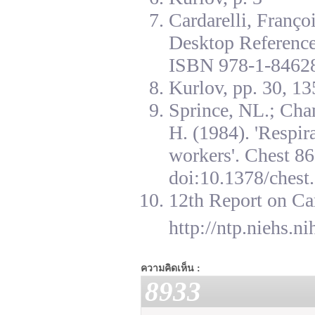
Cardarelli, Franç
Desktop Reference
ISBN 978-1-84628
Kurlov, pp. 30, 13
Sprince, NL.; Cha
H. (1984). 'Respir
workers'. Chest 8
doi:10.1378/chest.
12th Report on Ca
http://ntp.niehs.n
ความคิดเห็น :
8933