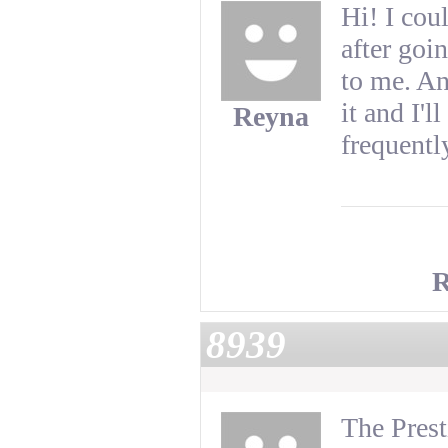
Hi! I cou
after goin
to me. An
it and I'
Reyna
frequentl
R
8939
The Prest