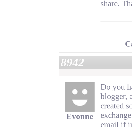
share. Th
C
8942
Do you ha
blogger, 
created s
exchange 
Evonne
email if i