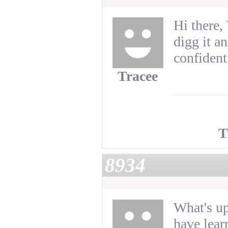
Hi there, 
digg it a
confident 
Tracee
T
8934
What's up
have lear