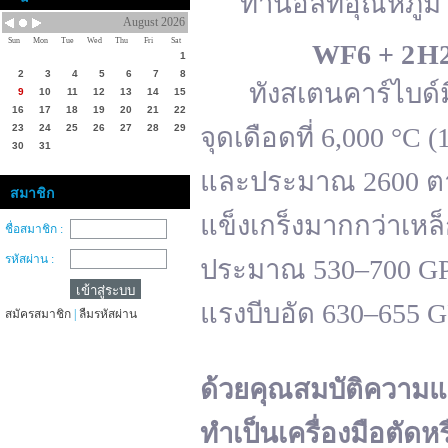
ทานอลที่อุณหภูมิ 
August 2026
Sun
Mon
Tue
Wed
Thu
Fri
Sat
WF
6 + 2 H
1
2
3
4
5
6
7
8
ทังสเตนคาร์ไบด์มีจ
9
10
11
12
13
14
15
16
17
18
19
20
21
22
23
24
25
26
27
28
29
จุดเดือดที่ 6,000 °
30
31
และประมาณ 2600 ตาม
สมาชิก
แข็งเกร็งมากกว่าเหล
ชื่อสมาชิก :
รหัสผ่าน :
ประมาณ 530–700 GPa 
แรงบีบอัด 630–655 
สมัครสมาชิก
|
ลืมรหัสผ่าน
ด้วยคุณสมบัติความแ
ทำเป็นเครื่องมือตัดห