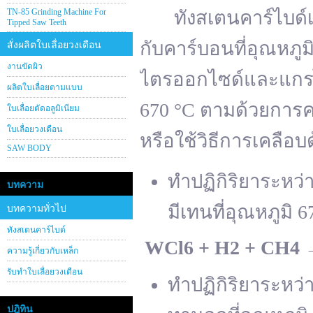
TN-85 Grinding Machine For
ทังสเตนคาร์ไบด์เต
Tipped Saw Teeth
กับคาร์บอนที่อุณหภู
สั่งผลิตใบเลื่อยวงเดือน
งานขัดผิว
ไตรออกไซด์และแกรไฟ
ผลิตใบเลื่อยตามแบบ
670 °C ตามด้วยการคา
ใบเลื่อยตัดอลูมิเนียม
ใบเลื่อยวงเดือน
หรือใช้วิธีการเคลือบ
SAW BODY
ทำปฏิกิริยาระหว
บทความ
มีเทนที่อุณหภูมิ 6
บทความทั่วไป
ทังสเตนคาร์ไบด์
WCl
6 + H
2 + CH
4
ความรู้เกี่ยวกับเหล็ก
รับทำใบเลื่อยวงเดือน
ทำปฏิกิริยาระหว
ปฎิทิน