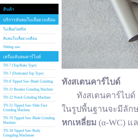
สินค้า
บริการลับคมใบเลื่อยวงเดือน
ใบเลื่อยไฮสปีส
ลับคมใบเลื่อยวงเดือน
Slitting saw
เครื่องลับคมคาร์ไบด์
TN-7 (Top/Rake Type)
TN-7 (Dedicated Top Type)
ทังสเตนคาร์ไบด์
TN-8 Tipped Saw Blade Grinding
TN-21 Breaker Grinding Machine
ทังสเตนคาร์ไบด์ (อั
TN-22 Notch Grinding Machine
TN-51 Tipped Saw Slide Face
ในรูปพื้นฐานจะมีลัก
Grinding Machine
TN-70 Tipped Saw Blade Grinding
หกเหลี่ยม
(α-WC) แ
Machine
TN-30 Tipped Saw Body
Gringding Machaone