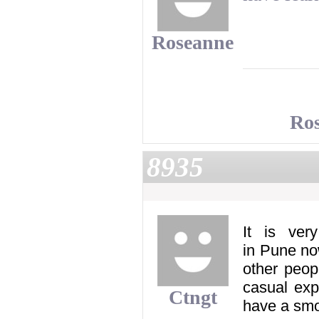
Roseanne
Ro
8935
It is ver
in Pune no
other peop
casual exp
Ctngt
have a smo