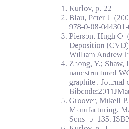
Kurlov, p. 22
Blau, Peter J. (20
978-0-08-044301-
Pierson, Hugh O. 
Deposition (CVD):
William Andrew I
Zhong, Y.; Shaw, L
nanostructured W
graphite'. Journal
Bibcode:2011JMat
Groover, Mikell P
Manufacturing: Ma
Sons. p. 135. ISB
Kurlov, p. 3