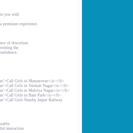
cts you with
a premium experience.
ce of discretion
isiting the
confidence.
ur'>Call Girls in Mansarovar</a></li>
r'>Call Girls in Vaishali Nagar</a></li>
ur'>Call Girls in Malviya Nagar</a></li>
r'>Call Girls in Bani Park</a></li>
ur'>Call Girls Nearby Jaipur Railway
uality.
ful interaction