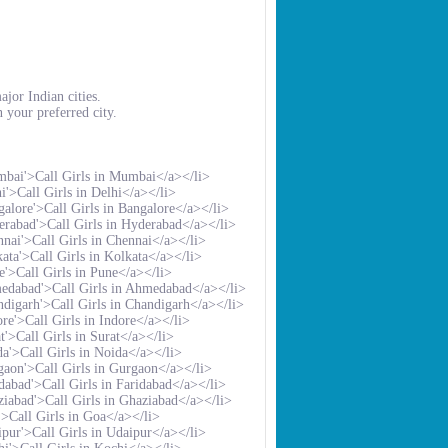
jor Indian cities.
your preferred city.
mbai'>Call Girls in Mumbai</a></li>
'>Call Girls in Delhi</a></li>
alore'>Call Girls in Bangalore</a></li>
erabad'>Call Girls in Hyderabad</a></li>
nai'>Call Girls in Chennai</a></li>
ata'>Call Girls in Kolkata</a></li>
'>Call Girls in Pune</a></li>
medabad'>Call Girls in Ahmedabad</a></li>
digarh'>Call Girls in Chandigarh</a></li>
re'>Call Girls in Indore</a></li>
'>Call Girls in Surat</a></li>
a'>Call Girls in Noida</a></li>
gaon'>Call Girls in Gurgaon</a></li>
dabad'>Call Girls in Faridabad</a></li>
iabad'>Call Girls in Ghaziabad</a></li>
>Call Girls in Goa</a></li>
pur'>Call Girls in Udaipur</a></li>