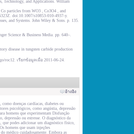
, Technology, and Applications. William
% Co particles from WO3 , Co3O4 , and
.6323Z. doi:10.1007/s10853-010-4937-y.
sses, and Systems. John Wiley & Sons. p. 135.
inger Science & Business Media. pp. 640–.
ory disease in tungsten carbide production
go/roc12. เรียกข้อมูลเมื่อ 2011-06-24.
อ้างอิง
, como doenças cardíacas, diabetes ou
ores psicológicos, como angústia, depressão
a para homens que experimentam Disfunção
o, depressão ou estresse. O diagnóstico da
, que podes adicionar um diagnóstico físico,
s. Os homens que usam injeções
es do médico cuidadosamente. Embora as