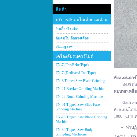
สินค้า
บริการลับคมใบเลื่อยวงเดือน
ใบเลื่อยไฮสปีส
ลับคมใบเลื่อยวงเดือน
Slitting saw
เครื่องลับคมคาร์ไบด์
TN-7 (Top/Rake Type)
TN-7 (Dedicated Top Type)
ทังสเตนคาร์
TN-8 Tipped Saw Blade Grinding
ทังสเตนคาร์
TN-21 Breaker Grinding Machine
แบบหกเหลี่
TN-22 Notch Grinding Machine
ทังสเตนคาร์
TN-51 Tipped Saw Slide Face
Grinding Machine
ทังสเตนไตรอ
1000 °C[4] ห
TN-70 Tipped Saw Blade Grinding
Machine
ทำปฏิ
TN-30 Tipped Saw Body
Gringding Machaone