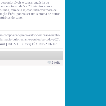
r desconfortáveis e causar angústia ou
 em em torno de 5 a 20 minutos após a
-linha, tem-se a injeção intracavernosa de
função Erétil poderá ser um sintoma de outros
istúrbios do sono.
visa-composicao-preco-valor-comprar-resenha-
farmacia-bula-reclame-aqui-saiba-tudo-2024/
nuel
[181.221.150.xxx] เมื่อ 1/03/2026 16:18
อ้างอิง