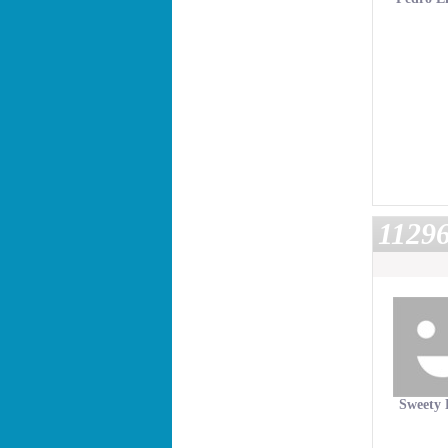
1129
Sweety 