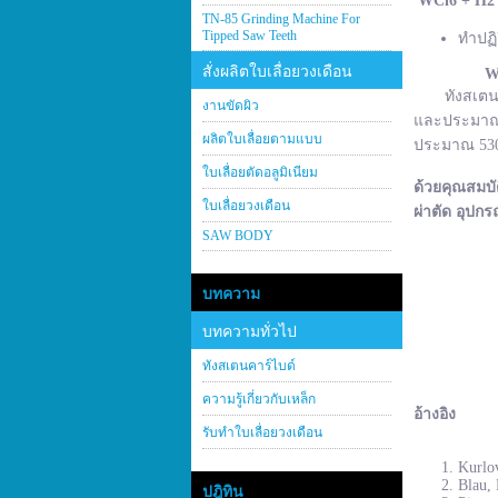
WCl
6 + H
2
TN-85 Grinding Machine For
Tipped Saw Teeth
ทำปฏิ
สั่งผลิตใบเลื่อยวงเดือน
W
ทังสเตนคาร์
งานขัดผิว
และประมาณ 2
ผลิตใบเลื่อยตามแบบ
ประมาณ 530–
ใบเลื่อยตัดอลูมิเนียม
ด้วยคุณสมบั
ใบเลื่อยวงเดือน
ผ่าตัด อุปกร
SAW BODY
บทความ
บทความทั่วไป
ทังสเตนคาร์ไบด์
ความรู้เกี่ยวกับเหล็ก
อ้างอิง
รับทำใบเลื่อยวงเดือน
Kurlov
Blau, 
ปฎิทิน