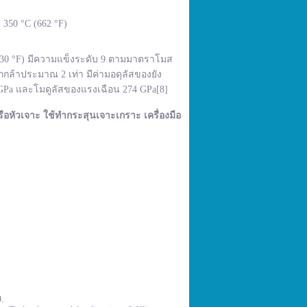
350 °C (662 °F)
,830 °F) มีความแข็งระดับ 9 ตามมาตราโมส
กล้าประมาณ 2 เท่า มีค่ามอดุลัสของยัง
 GPa และโมดูลัสของแรงเฉือน 274 GPa[8]
ือหัวเจาะ ใช้ทำกระสุนเจาะเกราะ เครื่องมือ
0.