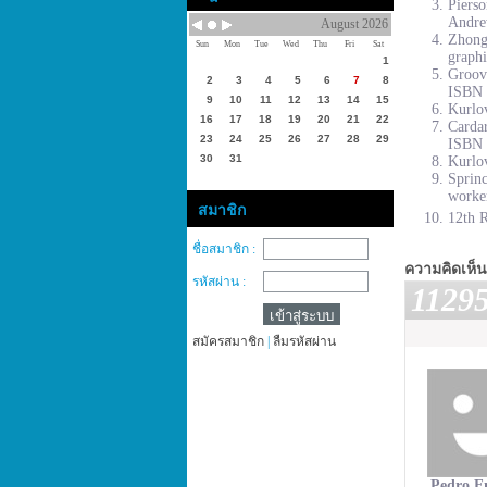
Piers
Andre
August 2026
Zhong
Sun
Mon
Tue
Wed
Thu
Fri
Sat
graphi
1
Groove
2
3
4
5
6
7
8
ISBN 
9
10
11
12
13
14
15
Kurlov
16
17
18
19
20
21
22
Cardar
23
24
25
26
27
28
29
ISBN 
30
31
Kurlov
Sprinc
worke
สมาชิก
12th R
ชื่อสมาชิก :
ความคิดเห็น
รหัสผ่าน :
1129
สมัครสมาชิก
|
ลืมรหัสผ่าน
Pedro E