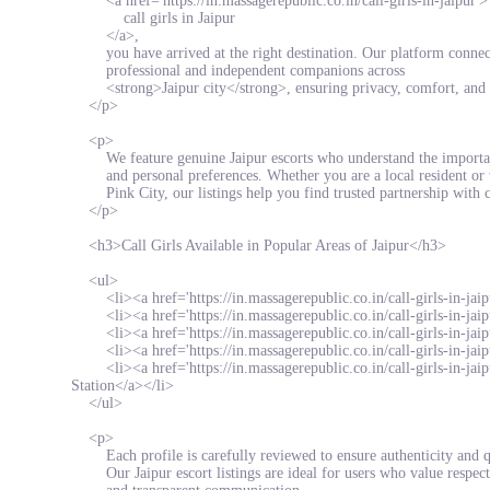
<a href='https://in.massagerepublic.co.in/call-girls-in-jaipur'>
call girls in Jaipur
</a>,
you have arrived at the right destination. Our platform conne
professional and independent companions across
<strong>Jaipur city</strong>, ensuring privacy, comfort, and 
</p>
<p>
We feature genuine Jaipur escorts who understand the importan
and personal preferences. Whether you are a local resident or v
Pink City, our listings help you find trusted partnership with 
</p>
<h3>Call Girls Available in Popular Areas of Jaipur</h3>
<ul>
<li><a href='https://in.massagerepublic.co.in/call-girls-in-jaip
<li><a href='https://in.massagerepublic.co.in/call-girls-in-jaipu
<li><a href='https://in.massagerepublic.co.in/call-girls-in-jaip
<li><a href='https://in.massagerepublic.co.in/call-girls-in-jaipu
<li><a href='https://in.massagerepublic.co.in/call-girls-in-jaip
Station</a></li>
</ul>
<p>
Each profile is carefully reviewed to ensure authenticity and q
Our Jaipur escort listings are ideal for users who value respect