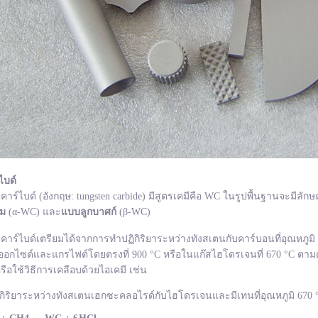
ไบด์
ไบด์ (อังกฤษ: tungsten carbide) มีสูตรเคมีคือ WC ในรูปพื้นฐานจะมีลักษ
ยม
(α-WC) และ
แบบลูกบาศก์
(β-WC)
ไบด์เตรียมได้จากการทำปฏิกิริยาระหว่างทังสเตนกับคาร์บอนที่อุณหภูมิ 1
อกไซด์และแกรไฟต์โดยตรงที่ 900 °C หรือในแก๊สไฮโดรเจนที่ 670 °C ตามด
รือใช้วิธีการเคลือบด้วยไอเคมี เช่น
กิริยาระหว่างทังสเตนเฮกซะคลอไรด์กับไฮโดรเจนและมีเทนที่อุณหภูมิ 670 °