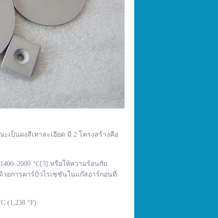
ณะเป็นผงสีเทาละเอียด มี 2 โครงสร้างคือ
400–2000 °C[3] หรือให้ความร้อนกับ
้วยการคาร์บิวไรเซชันในแก๊สอาร์กอนที่
C (1,238 °F)