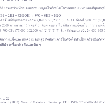
 + CH
4
→
WC +
6 HCl
กิริยาระหว่างทังสเตนเฮกซะฟลูออไรด์กับไฮโดรเจนและเมทานอลที่อุณหภูมิ 
F
6 + 2 H
2 + CH
3OH
→ WC +
6 HF + H
2O
ไบด์มีจุดหลอมเหลวที่ 2,870 °C (5,200 °F) และจุดเดือดที่ 6,000 °C (10
600 ตามมาตราวิกเคอส์[5] ทังสเตนคาร์ไบด์มีความแข็งเกร็งมากกว่าเหล็ก
700 GPa (77,000–102,000 ksi)[2][6][5][7] โมดูลัสของแรงบีบอัด 630–655
ติความแข็งและทนความร้อนสูง ทังสเตนคาร์ไบด์จึงใช้ทำเป็นเครื่องมือตัดหร
ณ์กีฬา เครื่องประดับและอื่น ๆ
, p. 22
Peter J. (2003). Wear of Materials. Elsevier. p. 1345. ISBN 978-0-08-044301-