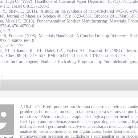
on, Hugh O. (1992). Handbook of Chemical Vapor Deposition (CVD): Principles
w Inc. ISBN 0-8155-1300-3.
, Y.; Shaw, L. (2011). 'A study on the synthesis of nanostructured WC–10 wt
te'. Journal of Materials Science 46 (19): 6323–6331. Bibcode:2011JMatS..46
r, Mikell P. (2010). Fundamentals of Modern Manufacturing: Materials, Proce
978-0-470-46700-8.
, p. 3
elli, François (2008). Materials Handbook: A Concise Desktop Reference. Spr
978-1-84628-669-8.
, pp. 30, 135
e, NL.; Chamberlin, RI.; Hales, CA.; Weber, AL.; Kazemi, H. (1984). 'Respirat
rs'. Chest 86 (4): 549–557. PMID 6434250. doi:10.1378/chest.86.4.549.
eport on Carcinogens'. National Toxicology Program. http://ntp.niehs.nih.gov/
 :
5
A Disfunção Erétil pode ser um sintoma de outros defeitos de saúde
problemas hormonais, no entanto também poderá ser causada por fat
ou estresse. Além do mais, a terapia psicológica pode ser benéfic
Erétil por causa problemas emocionais ou psicológicos, como afliçã
disfunção erétil geralmente envolve uma avaliação médica completa
análise do histórico médico e, em alguns casos, testes laboratoriai
intracavernosas precisam ser cuidadosos e acompanhar as instruçõ
manuel