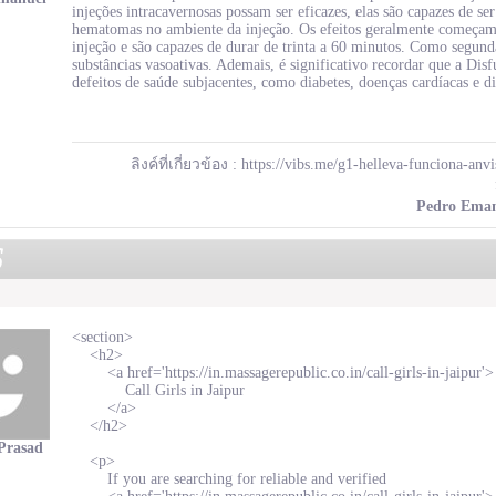
injeções intracavernosas possam ser eficazes, elas são capazes de se
hematomas no ambiente da injeção. Os efeitos geralmente começam
injeção e são capazes de durar de trinta a 60 minutos. Como segunda
substâncias vasoativas. Ademais, é significativo recordar que a Dis
defeitos de saúde subjacentes, como diabetes, doenças cardíacas e d
ลิงค์ที่เกี่ยวข้อง :
https://vibs.me/g1-helleva-funciona-an
Pedro Ema
6
<section>
<h2>
<a href='https://in.massagerepublic.co.in/call-girls-in-jaipur'>
Call Girls in Jaipur
</a>
</h2>
Prasad
<p>
If you are searching for reliable and verified