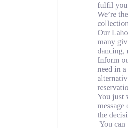
fulfil yo
We’re the
collectio
Our Lahor
many give
dancing, 
Inform ou
need in a 
alternati
reservati
You just 
message o
the decis
You can j