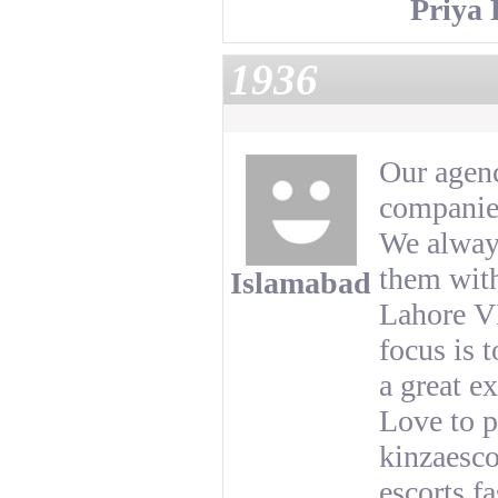
Priya 
1936
Our agenc
companie
We always
them with
Islamabad
Lahore VI
focus is 
a great e
Love to p
kinzaesco
escorts f