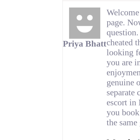
Welcome 
page. Now 
question.
cheated t
Priya Bhatt
looking f
you are i
enjoyment
genuine o
separate 
escort in
you book 
the same g