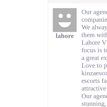
Our agenc
companie
We always
them with
lahore
Lahore VI
focus is 
a great e
Love to p
kinzaesco
escorts f
attractiv
Our agenc
stunning, 