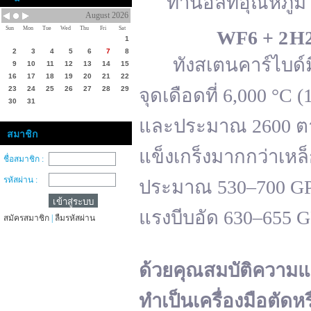
ทานอลที่อุณหภูมิ 
August 2026
Sun
Mon
Tue
Wed
Thu
Fri
Sat
WF
6 + 2 H
1
2
3
4
5
6
7
8
ทังสเตนคาร์ไบด์มีจ
9
10
11
12
13
14
15
16
17
18
19
20
21
22
23
24
25
26
27
28
29
จุดเดือดที่ 6,000 °
30
31
และประมาณ 2600 ตาม
สมาชิก
แข็งเกร็งมากกว่าเหล
ชื่อสมาชิก :
รหัสผ่าน :
ประมาณ 530–700 GPa 
แรงบีบอัด 630–655 
สมัครสมาชิก
|
ลืมรหัสผ่าน
ด้วยคุณสมบัติความแ
ทำเป็นเครื่องมือตัดห