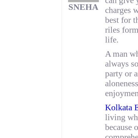
can give 
SNEHA
charges 
best for 
riles for
life.
A man who
always so
party or
aloneness
enjoymen
Kolkata E
living wh
because o
comprehen