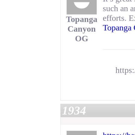
such an a
efforts. 
Topanga
Topanga
Canyon
OG
https
1934