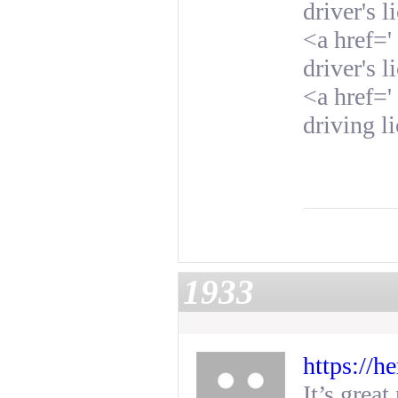
driver's
l
<a href='
driver's
l
<a href='
driving l
1933
https://h
It’s grea