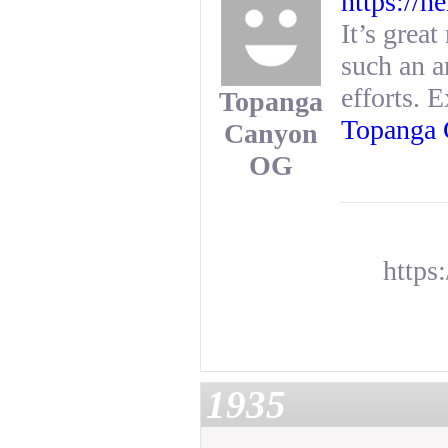
https://h
It’s grea
such an a
efforts. 
Topanga
Topanga
Canyon
OG
https
1935