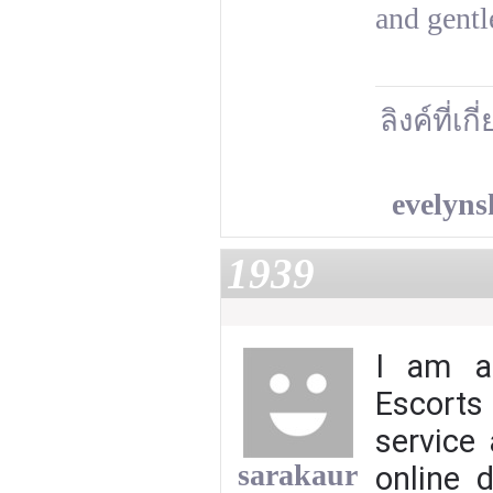
and gentl
ลิงค์ที่เก
evelyn
1939
I am a 
Escorts
service 
sarakaur
online d