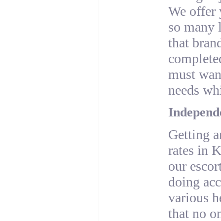
We offer 
so many l
that bran
complete
must want
needs wh
Independ
Getting 
rates in 
our escor
doing acc
various he
that no o