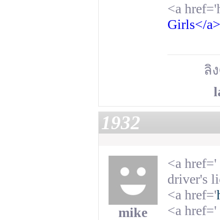
<a href='
Girls</a
ลิง
l
1932
<a href='
driver's 
<a href='
<a href='
mike