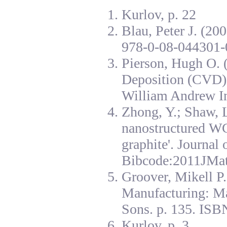
Kurlov, p. 22
Blau, Peter J. (20
978-0-08-044301-
Pierson, Hugh O. 
Deposition (CVD):
William Andrew I
Zhong, Y.; Shaw, L
nanostructured W
graphite'. Journal
Bibcode:2011JMat
Groover, Mikell P
Manufacturing: Ma
Sons. p. 135. ISB
Kurlov, p. 3