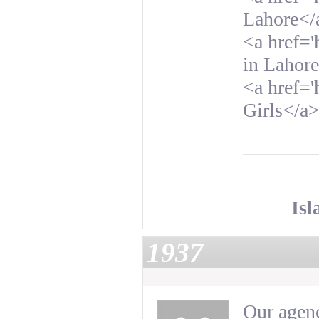
Lahore</
<a href='
in Lahor
<a href='
Girls</a
Is
1937
Our agenc