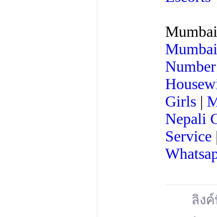
Mumbai 
Mumba
Number
Housewi
Girls
|
M
Nepali C
Service
Whatsap
ลิงค์