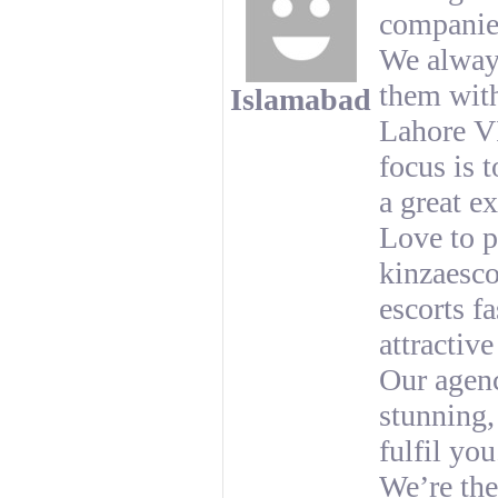
companie
We always
them with
Islamabad
Lahore VI
focus is 
a great e
Love to p
kinzaesco
escorts f
attractiv
Our agenc
stunning, 
fulfil you
We’re the