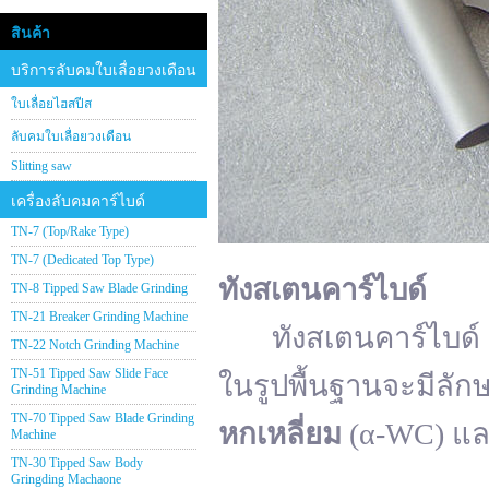
สินค้า
บริการลับคมใบเลื่อยวงเดือน
ใบเลื่อยไฮสปีส
ลับคมใบเลื่อยวงเดือน
Slitting saw
เครื่องลับคมคาร์ไบด์
TN-7 (Top/Rake Type)
TN-7 (Dedicated Top Type)
ทังสเตนคาร์ไบด์
TN-8 Tipped Saw Blade Grinding
TN-21 Breaker Grinding Machine
ทังสเตนคาร์ไบด์ (อั
TN-22 Notch Grinding Machine
TN-51 Tipped Saw Slide Face
ในรูปพื้นฐานจะมีลัก
Grinding Machine
TN-70 Tipped Saw Blade Grinding
หกเหลี่ยม
(α-WC) แ
Machine
TN-30 Tipped Saw Body
Gringding Machaone