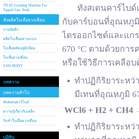
TN-85 Grinding Machine For
ทังสเตนคาร์ไบด์เต
Tipped Saw Teeth
กับคาร์บอนที่อุณหภู
สั่งผลิตใบเลื่อยวงเดือน
งานขัดผิว
ไตรออกไซด์และแกรไฟ
ผลิตใบเลื่อยตามแบบ
670 °C ตามด้วยการคา
ใบเลื่อยตัดอลูมิเนียม
ใบเลื่อยวงเดือน
หรือใช้วิธีการเคลือบ
SAW BODY
ทำปฏิกิริยาระหว
บทความ
มีเทนที่อุณหภูมิ 6
บทความทั่วไป
ทังสเตนคาร์ไบด์
WCl
6 + H
2 + CH
4
ความรู้เกี่ยวกับเหล็ก
รับทำใบเลื่อยวงเดือน
ทำปฏิกิริยาระหว
ปฎิทิน