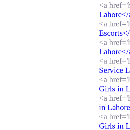
<a href='
Lahore</
<a href='
Escorts<
<a href='
Lahore</
<a href='
Service 
<a href='
Girls in 
<a href='
in Lahor
<a href='
Girls in 