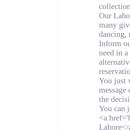
collection
Our Lahor
many give
dancing, 
Inform ou
need in a 
alternati
reservati
You just 
message o
the decis
You can j
<a href='
Lahore</