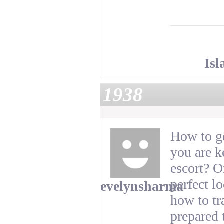
Is
1938
How to g
you are 
escort? O
perfect lo
evelynsharma
how to tr
prepared 