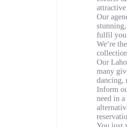
attractiv
Our agenc
stunning, 
fulfil you
We’re the
collection
Our Lahor
many give
dancing, 
Inform ou
need in a 
alternati
reservati
You just 