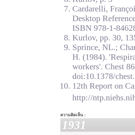
Cardarelli, Franç
Desktop Reference
ISBN 978-1-84628
Kurlov, pp. 30, 13
Sprince, NL.; Cha
H. (1984). 'Respir
workers'. Chest 8
doi:10.1378/chest.
12th Report on Ca
http://ntp.niehs.n
ความคิดเห็น :
1931