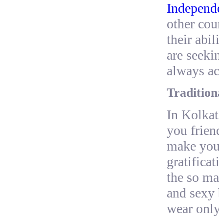
Independe
other cou
their abil
are seekin
always ac
Tradition
In Kolka
you frien
make you 
gratifica
the so ma
and sexy 
wear only