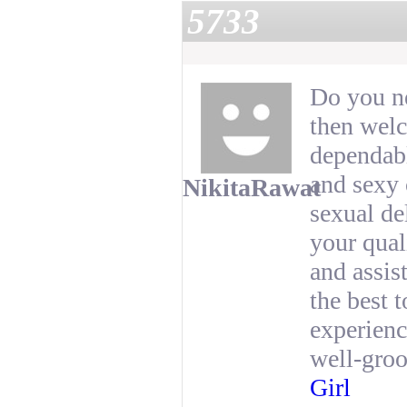
5733
Do you ne
then wel
dependabl
and sexy 
NikitaRawat
sexual de
your qual
and assis
the best 
experienc
well-gro
Girl