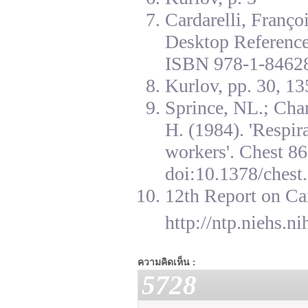
Cardarelli, Franç
Desktop Reference
ISBN 978-1-84628
Kurlov, pp. 30, 13
Sprince, NL.; Cha
H. (1984). 'Respir
workers'. Chest 8
doi:10.1378/chest.
12th Report on Ca
http://ntp.niehs.n
ความคิดเห็น :
5728