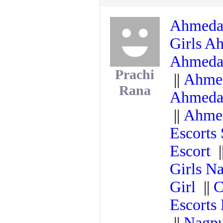
Ahmeda
Girls 
Ahmed
Prachi
||
Ahmed
Rana
Ahmed
||
Ahmed
Escorts
Escort
|
Girls N
Girl
||
C
Escorts
||
Nagpu