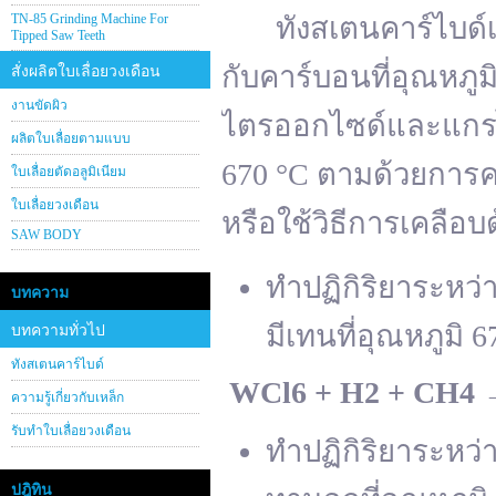
TN-85 Grinding Machine For
ทังสเตนคาร์ไบด์เต
Tipped Saw Teeth
กับคาร์บอนที่อุณหภู
สั่งผลิตใบเลื่อยวงเดือน
งานขัดผิว
ไตรออกไซด์และแกรไฟ
ผลิตใบเลื่อยตามแบบ
670 °C ตามด้วยการคา
ใบเลื่อยตัดอลูมิเนียม
ใบเลื่อยวงเดือน
หรือใช้วิธีการเคลือบ
SAW BODY
ทำปฏิกิริยาระหว
บทความ
มีเทนที่อุณหภูมิ 6
บทความทั่วไป
ทังสเตนคาร์ไบด์
WCl
6 + H
2 + CH
4
ความรู้เกี่ยวกับเหล็ก
รับทำใบเลื่อยวงเดือน
ทำปฏิกิริยาระหว
ปฎิทิน