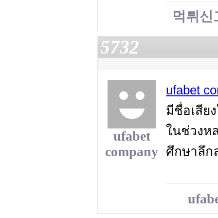
먹튀신
5732
ufabet 
มีชื่อเส
ในช่วงหล
ufabet
company
ศึกษาลึ
ufab