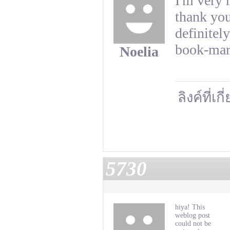
I'm very 
thank you
definitely
book-mark
Noelia
ลิงค์ที่เก
5730
hiya! This
weblog post
could not be