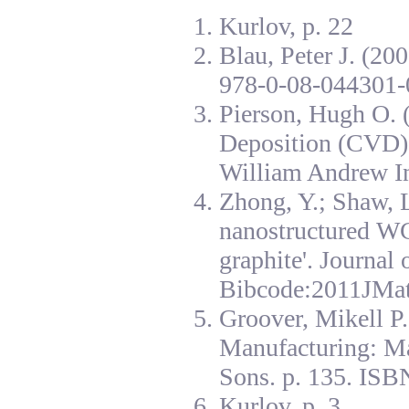
Kurlov, p. 22
Blau, Peter J. (20
978-0-08-044301-
Pierson, Hugh O. 
Deposition (CVD):
William Andrew I
Zhong, Y.; Shaw, L
nanostructured W
graphite'. Journal
Bibcode:2011JMat
Groover, Mikell P
Manufacturing: Ma
Sons. p. 135. ISB
Kurlov, p. 3