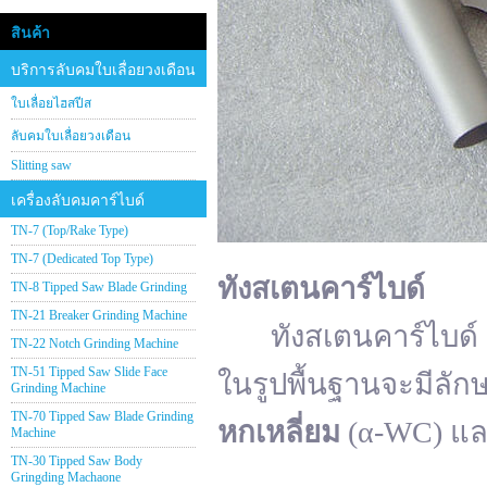
สินค้า
บริการลับคมใบเลื่อยวงเดือน
ใบเลื่อยไฮสปีส
ลับคมใบเลื่อยวงเดือน
Slitting saw
เครื่องลับคมคาร์ไบด์
TN-7 (Top/Rake Type)
TN-7 (Dedicated Top Type)
ทังสเตนคาร์ไบด์
TN-8 Tipped Saw Blade Grinding
TN-21 Breaker Grinding Machine
ทังสเตนคาร์ไบด์ (อั
TN-22 Notch Grinding Machine
TN-51 Tipped Saw Slide Face
ในรูปพื้นฐานจะมีลัก
Grinding Machine
TN-70 Tipped Saw Blade Grinding
หกเหลี่ยม
(α-WC) แ
Machine
TN-30 Tipped Saw Body
Gringding Machaone