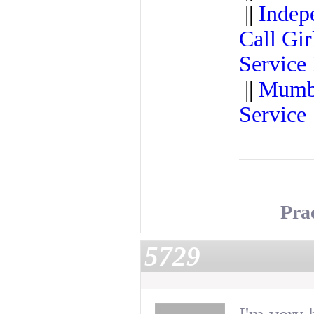
||
Indep
Call Gir
Servic
||
Mumba
Service
Pra
5729