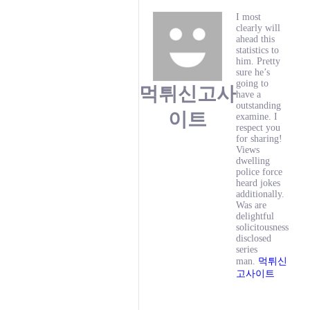
I most
clearly will
ahead this
statistics to
him. Pretty
sure he’s
going to
먹튀신고사
have a
outstanding
이트
examine. I
respect you
for sharing!
Views
dwelling
police force
heard jokes
additionally.
Was are
delightful
solicitousness
disclosed
series
man.
먹튀신
고사이트