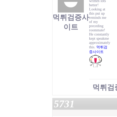
written lots
better!
Looking at
this put up
먹튀검증사
reminds me
of my
이트
preceding
roommate!
He constantly
kept speakme
approximately
this.
먹튀검
증사이트
먹튀검
5731