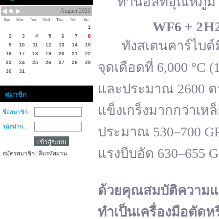
ทานอลที่อุณหภูมิ 
August 2026
Sun
Mon
Tue
Wed
Thu
Fri
Sat
WF
6 + 2 H
1
2
3
4
5
6
7
8
ทังสเตนคาร์ไบด์มีจ
9
10
11
12
13
14
15
16
17
18
19
20
21
22
23
24
25
26
27
28
29
จุดเดือดที่ 6,000 °
30
31
และประมาณ 2600 ตาม
สมาชิก
แข็งเกร็งมากกว่าเหล
ชื่อสมาชิก :
รหัสผ่าน :
ประมาณ 530–700 GPa 
แรงบีบอัด 630–655 
สมัครสมาชิก
|
ลืมรหัสผ่าน
ด้วยคุณสมบัติความแ
ทำเป็นเครื่องมือตัดห