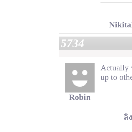
Nikit
5734
Actually 
up to othe
Robin
ลิ