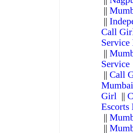
||
Mumb
||
Indep
Call Gir
Servic
||
Mumba
Service
||
Call 
Mumba
Girl
||
C
Escort
||
Mumba
||
Mumb