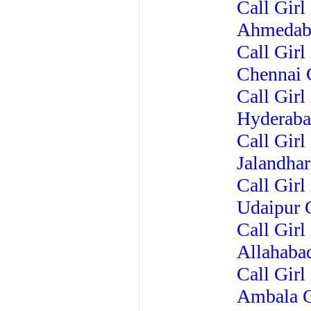
Call Girl
Ahmedaba
Call Girl
Chennai C
Call Girl
Hyderaba
Call Girl 
Jalandhar
Call Girl
Udaipur C
Call Girl
Allahabad
Call Girl
Ambala C