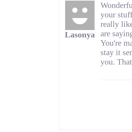
Wonderful
your stuff
really li
are sayin
Lasonya
You're ma
stay it s
you. That