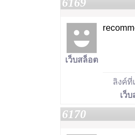
6169
recomme
เว็บสล็อต
ลิงค์ที
เว็บ
6170