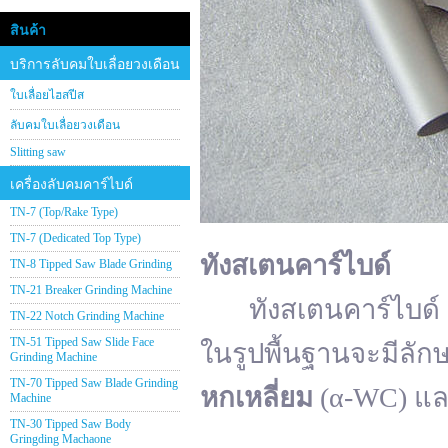
สินค้า
บริการลับคมใบเลื่อยวงเดือน
ใบเลื่อยไฮสปีส
ลับคมใบเลื่อยวงเดือน
Slitting saw
เครื่องลับคมคาร์ไบด์
TN-7 (Top/Rake Type)
TN-7 (Dedicated Top Type)
ทังสเตนคาร์ไบด์
TN-8 Tipped Saw Blade Grinding
TN-21 Breaker Grinding Machine
ทังสเตนคาร์ไบด์ (อั
TN-22 Notch Grinding Machine
TN-51 Tipped Saw Slide Face
ในรูปพื้นฐานจะมีลัก
Grinding Machine
TN-70 Tipped Saw Blade Grinding
หกเหลี่ยม
(α-WC) แ
Machine
TN-30 Tipped Saw Body
Gringding Machaone