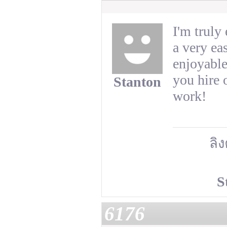
I'm truly
a very ea
enjoyable
you hire 
Stanton
work!
ลิง
S
6176