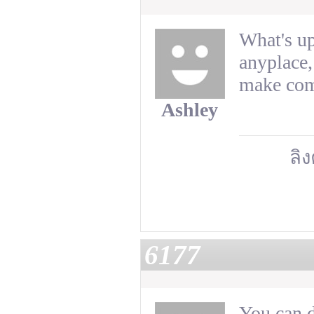
What's up
anyplace,
make comm
Ashley
ลิง
6177
You can d