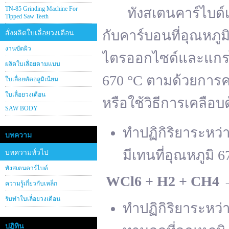
TN-85 Grinding Machine For
ทังสเตนคาร์ไบด์เต
Tipped Saw Teeth
กับคาร์บอนที่อุณหภู
สั่งผลิตใบเลื่อยวงเดือน
งานขัดผิว
ไตรออกไซด์และแกรไฟ
ผลิตใบเลื่อยตามแบบ
670 °C ตามด้วยการคา
ใบเลื่อยตัดอลูมิเนียม
ใบเลื่อยวงเดือน
หรือใช้วิธีการเคลือบ
SAW BODY
ทำปฏิกิริยาระหว
บทความ
มีเทนที่อุณหภูมิ 6
บทความทั่วไป
ทังสเตนคาร์ไบด์
WCl
6 + H
2 + CH
4
ความรู้เกี่ยวกับเหล็ก
รับทำใบเลื่อยวงเดือน
ทำปฏิกิริยาระหว
ปฎิทิน