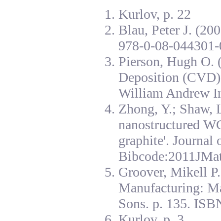
Kurlov, p. 22
Blau, Peter J. (20
978-0-08-044301-
Pierson, Hugh O. 
Deposition (CVD):
William Andrew I
Zhong, Y.; Shaw, L
nanostructured W
graphite'. Journal
Bibcode:2011JMat
Groover, Mikell P
Manufacturing: Ma
Sons. p. 135. ISB
Kurlov, p. 3