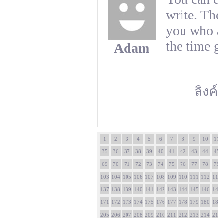
write. Th
you who a
the time g
Adam
ลิงค์
1
2
3
4
5
6
7
8
9
10
1
35
36
37
38
39
40
41
42
43
44
4
69
70
71
72
73
74
75
76
77
78
7
103
104
105
106
107
108
109
110
111
112
11
137
138
139
140
141
142
143
144
145
146
14
171
172
173
174
175
176
177
178
179
180
18
205
206
207
208
209
210
211
212
213
214
21