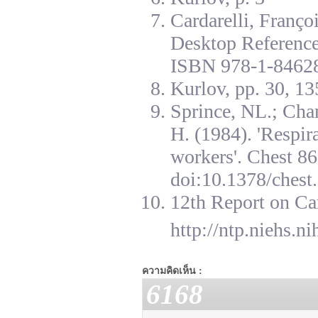
Cardarelli, Franç
Desktop Reference
ISBN 978-1-84628
Kurlov, pp. 30, 13
Sprince, NL.; Cha
H. (1984). 'Respir
workers'. Chest 8
doi:10.1378/chest.
12th Report on Ca
http://ntp.niehs.n
ความคิดเห็น :
6168