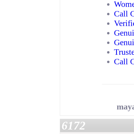
Women
Call 
Verifi
Genui
Genui
Trust
Call 
may
6172