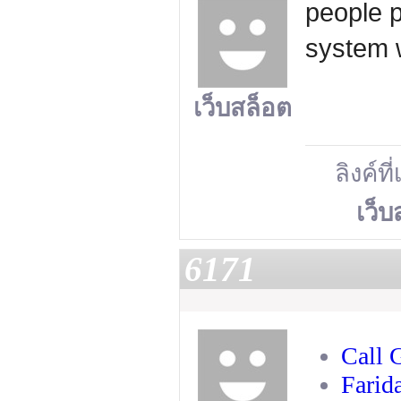
people 
system 
เว็บสล็อต
ลิงค์ที
เว็บ
6171
Call 
Farid