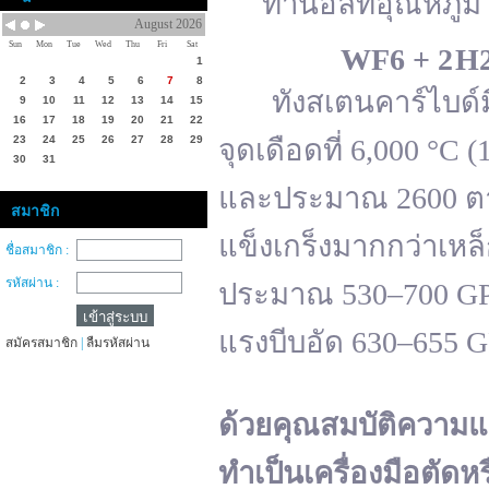
ทานอลที่อุณหภูมิ 
August 2026
Sun
Mon
Tue
Wed
Thu
Fri
Sat
WF
6 + 2 H
1
2
3
4
5
6
7
8
ทังสเตนคาร์ไบด์มีจ
9
10
11
12
13
14
15
16
17
18
19
20
21
22
23
24
25
26
27
28
29
จุดเดือดที่ 6,000 °
30
31
และประมาณ 2600 ตาม
สมาชิก
แข็งเกร็งมากกว่าเหล
ชื่อสมาชิก :
รหัสผ่าน :
ประมาณ 530–700 GPa 
แรงบีบอัด 630–655 
สมัครสมาชิก
|
ลืมรหัสผ่าน
ด้วยคุณสมบัติความแ
ทำเป็นเครื่องมือตัดห