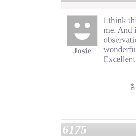
I think th
me. And i
observati
wonderful,
Josie
Excellent
ลิ
6175